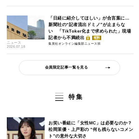
「日経に紹介してほしい」が合言葉に…
新聞社の“記者流出ドミノ”が止まらな
い 「TikToker化まで求められた」現場
記者から不満続出
有料
ニュース
集英社オンライン編集部ニュース班
2026.07.18
会員限定記事一覧を見る
特集
お笑い番組に「女性MC」は必要なのか？
松岡茉優・上戸彩の “何も残らないコメン
ト”の意外な大切さ