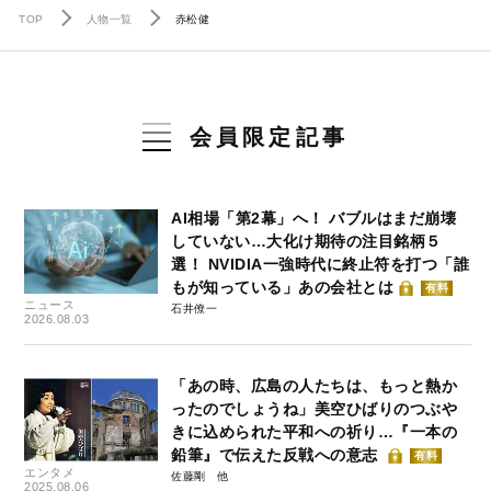
TOP
人物一覧
赤松健
会員限定記事
AI相場「第2幕」へ！ バブルはまだ崩壊
していない…大化け期待の注目銘柄５
選！ NVIDIA一強時代に終止符を打つ「誰
もが知っている」あの会社とは
有料
ニュース
石井僚一
2026.08.03
「あの時、広島の人たちは、もっと熱か
ったのでしょうね」美空ひばりのつぶや
きに込められた平和への祈り…『一本の
鉛筆』で伝えた反戦への意志
有料
エンタメ
佐藤剛
2025.08.06