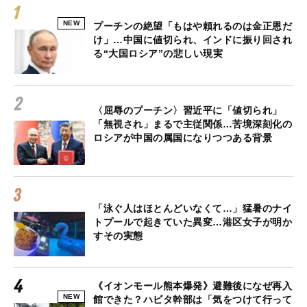
NEW
プーチンの絶望「もはや頼れるのは金正恩だ
け」…中国に値切られ、インドに振り回され
る“大国ロシア”の悲しい現実
〈屈辱のプーチン〉習近平に「値切られ」
「無視され」まるで主従関係…苦境深刻化の
ロシアが中国の属国になりつつある背景
「泳ぐ人はほとんどいなくて…」猛暑のナイ
トプールで起きていた異変…港区女子が明か
すその実態
《イオンモール熊本爆発》避難後になぜ再入
NEW
館できた？ハビタ幹部は「気をつけて行って