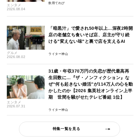
飲用てれび
エンタメ
2026.08.04
「暗黒汁」で愛され50年以上…深夜2時開
店の老舗立ち食いそば店、店主が守り続
ける"変えない味"と裏で店を支えるAI
グルメ
ライター神山
2026.08.02
31歳・年収370万円の失恋が歴代最高再
生回数に…『ザ・ノンフィクション』な
ぜ“何も起きない婚活”が114万人の心を動
かしたのか【2026 集英社オンライン上半
期 世間を騒がせたテレビ番組 1位】
エンタメ
2026.07.31
ライター神山
特集一覧を見る