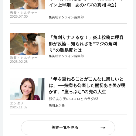
イン上半期 あのバズの真相 4位】
教養・カルチャー
2026.07.30
集英社オンライン編集部
「角刈りナメるな！」炎上投稿に理容
師が反論…知られざる“マジの角刈
り”の難易度とは
集英社オンライン編集部
教養・カルチャー
2026.02.28
「年を重ねることがこんなに楽しいと
は」──持病も公表した熊切あさ美が明
かす、”崖っぷち”の先の人生
熊切あさ美のココロとカラダ#2
エンタメ
熊切あさ美
2025.11.02
美容一覧を見る