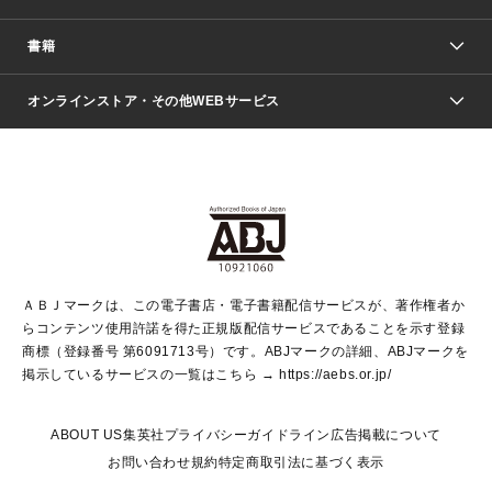
週刊少年ジャンプ
書籍
ファッション・美容
青年マンガ
ジャンプSQ.
Seventeen
週刊ヤングジャンプ
オンラインストア・その他WEBサービス
文芸・文庫・総合
芸能・情報・スポーツ
少女マンガ
Vジャンプ
non-no Web
ヤングジャンプ定期購読デジタル
すばる
Myojo
オンラインストア
りぼん
学芸・ノンフィクション・新書
最強ジャンプ
女性マンガ
@BAILA
ヤンジャン＋
小説すばる
週プレNEWS
マーガレット
集英社OTOコンテンツ
集英社 学芸編集部
少年ジャンプ＋
その他WEBサービス
クッキー
ライトノベル・ノベライズ
MAQUIA ONLINE
となりのヤングジャンプ
集英社 文芸ステーション
週プレ グラジャパ！
別冊マーガレット
SHUEISHA MANGA-ART HERITAGE
集英社 ビジネス書
ゼブラック
ココハナ
SHUEISHA ADNAVI
SPUR.JP
集英社Webマガジン Cobalt
グランドジャンプ
web 集英社文庫
キッズ
web Sportiva
マンガMee
ジャンプキャラクターズストア
集英社新書
ジャンプルーキー！
月刊オフィスユー
ＡＢＪマークは、この電子書店・電子書籍配信サービスが、著作権者か
EDITOR'S LAB
LEE
集英社オレンジ文庫
ウルトラジャンプ
青春と読書
パラスポ＋！
らコンテンツ使用許諾を得た正規版配信サービスであることを示す登録
集英社みらい文庫
リマコミ＋
HAPPY PLUS STORE
集英社新書プラス
ジャンプTOON
商標（登録番号 第6091713号）です。ABJマークの詳細、ABJマークを
Marisol
シフォン文庫
アジア人物史
S-KIDS.LAND
マンガMeets
掲示しているサービスの一覧はこちら →
https://aebs.or.jp/
shueisha vox
よみタイ
S-MANGA
Web éclat
ダッシュエックス文庫
LEEマルシェ
kotoba
集英社ジャンプリミックス
ABOUT US
集英社プライバシーガイドライン
広告掲載について
T JAPAN:The New York Times Style Magazine
JUMP j BOOKS
お問い合わせ
規約
特定商取引法に基づく表示
SHOP Marisol
e!集英社
集英社コミック文庫
集英社女性誌ポータル