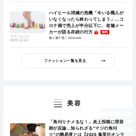
ハイヒール消滅の危機「今いる職人が
いなくなったら終わってしまう」…コ
ロナ禍で売上が半分以下に、老舗メー
カーが語る存続の行方
無料
ファッション
逢ヶ瀬十吾／A4studio
2025.12.14
ファッション一覧を見る
美容
「角刈りナメるな！」炎上投稿に理容
師が反論…知られざる“マジの角刈
り”の難易度とは【2026 集英社オンラ