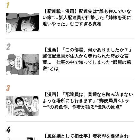
【新連載・漫画】配達先は“誰も住んでいな
い家”…新人配達員が目撃した「姉妹を死に
追いやった」むごすぎる真相
【漫画】「この部屋、何かありましたか？」
郵便配達員が住人から尋ねられた奇妙な言
葉… 仕事の中で知ってしまった“部屋の秘
密”とは
【漫画】「配達員は、普通なら踏み込まない
ような場所にも行きます」“郵便局員×ホラ
ー”の異色作、作者が語る“怪異の原点”
【風俗嬢として初仕事】着衣即を要求され