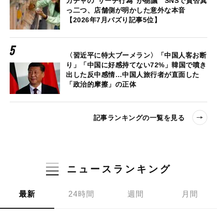
ガチャの“サーチ行為”が物議 SNSで賛否真
っ二つ、店舗側が明かした意外な本音
【2026年7月バズり記事5位】
〈習近平に特大ブーメラン〉「中国人客お断
り」「中国に好感持てない72%」韓国で噴き
出した反中感情…中国人旅行者が直面した
「政治的摩擦」の正体
記事ランキングの一覧を見る
ニュースランキング
最新
24時間
週間
月間