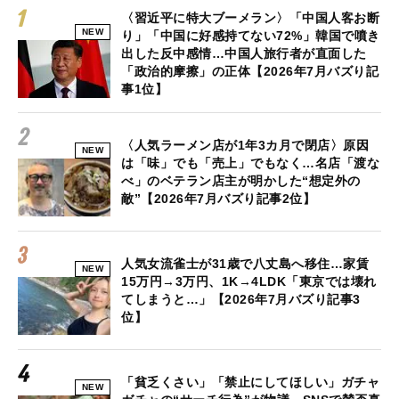
〈習近平に特大ブーメラン〉「中国人客お断
NEW
り」「中国に好感持てない72%」韓国で噴き
出した反中感情…中国人旅行者が直面した
「政治的摩擦」の正体【2026年7月バズり記
事1位】
〈人気ラーメン店が1年3カ月で閉店〉原因
NEW
は「味」でも「売上」でもなく…名店「渡な
べ」のベテラン店主が明かした“想定外の
敵”【2026年7月バズり記事2位】
人気女流雀士が31歳で八丈島へ移住…家賃
NEW
15万円→3万円、1K→4LDK「東京では壊れ
てしまうと…」【2026年7月バズり記事3
位】
「貧乏くさい」「禁止にしてほしい」ガチャ
NEW