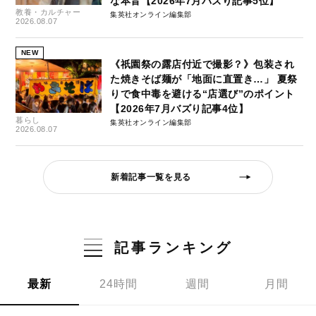
な本音【2026年7月バズり記事5位】
教養・カルチャー
集英社オンライン編集部
2026.08.07
NEW
《祇園祭の露店付近で撮影？》包装され
た焼きそば麺が「地面に直置き…」 夏祭
りで食中毒を避ける“店選び”のポイント
【2026年7月バズり記事4位】
暮らし
集英社オンライン編集部
2026.08.07
新着記事一覧を見る
記事ランキング
最新
24時間
週間
月間