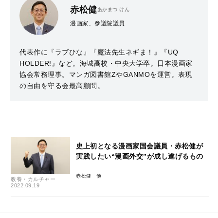
赤松健
あかまつ けん
漫画家、参議院議員
代表作に『ラブひな』『魔法先生ネギま！』『UQ
HOLDER!』など。海城高校・中央大学卒。日本漫画家
協会常務理事。マンガ図書館ZやGANMOを運営。表現
の自由を守る会最高顧問。
史上初となる漫画家国会議員・赤松健が
実践したい“漫画外交”が成し遂げるもの
赤松健
教養・カルチャー
2022.09.19