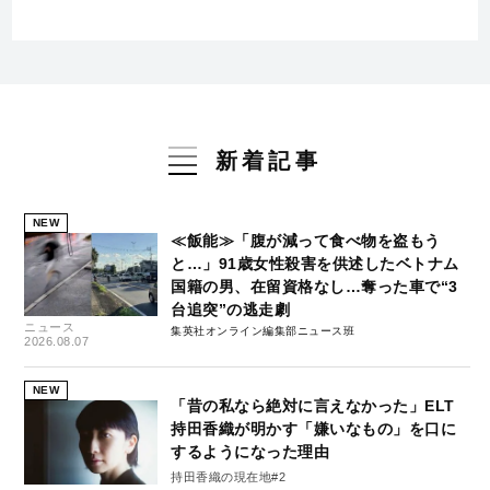
新着記事
NEW
≪飯能≫「腹が減って食べ物を盗もう
と…」91歳女性殺害を供述したベトナム
国籍の男、在留資格なし…奪った車で“3
台追突”の逃走劇
ニュース
集英社オンライン編集部ニュース班
2026.08.07
NEW
「昔の私なら絶対に言えなかった」ELT
持田香織が明かす「嫌いなもの」を口に
するようになった理由
持田香織の現在地#2