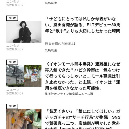
エンタメ
黒島暁生
2026.08.07
NEW
「子どもにとっては私しか母親がいな
い」持田香織が語る、ELTデビュー30周
年と“歌手”よりも大切にしたかった時間
持田香織の現在地#1
エンタメ
2026.08.07
黒島暁生
NEW
《イオンモール熊本爆発》避難後になぜ
再入館できた？ハビタ幹部は「気をつけ
て行ってらっしゃいと…モール職員は引
き止めなかった」と主張、イオンは「運
用を徹底できなかった可能性」
ニュース
2026.08.07
集英社オンライン編集部ニュース班
NEW
「貧乏くさい」「禁止にしてほしい」ガ
チャガチャの“サーチ行為”が物議 SNS
で賛否真っ二つ、店舗側が明かした意外