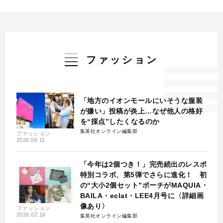
ファッション
「地方のイオンモールにいそうな服装
が嫌い」投稿が炎上…なぜ他人の格好
を“採点”したくなるのか
集英社オンライン編集部
ファッション
2026.06.11
「今年は2個つき！」完売続出のレスポ
特別コラボ、第5弾でさらに進化！ 初
の“大小2個セット”ポーチがMAQUIA・
BAILA・eclat・LEE4月号に〈詳細画
像あり〉
ファッション
2026.02.16
集英社オンライン編集部