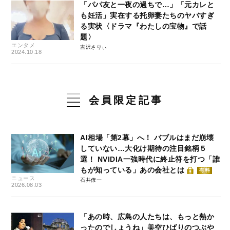
「パパ友と一夜の過ちで…」「元カレと
も妊活」実在する托卵妻たちのヤバすぎ
る実状〈ドラマ『わたしの宝物』で話
題〉
エンタメ
吉沢さりぃ
2024.10.18
会員限定記事
AI相場「第2幕」へ！ バブルはまだ崩壊
していない…大化け期待の注目銘柄５
選！ NVIDIA一強時代に終止符を打つ「誰
もが知っている」あの会社とは
有料
ニュース
石井僚一
2026.08.03
「あの時、広島の人たちは、もっと熱か
ったのでしょうね」美空ひばりのつぶや