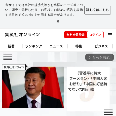
当サイトでは当社の提携先等がお客様のニーズ等につ
いて調査・分析したり、お客様にお勧めの広告を表示
詳しくはこちら
する目的で Cookie を使用する場合があります。
×
無料会員登録
ログイン
新着
ランキング
ニュース
特集
ビジネス
もっと読む
arrow_forward_ios