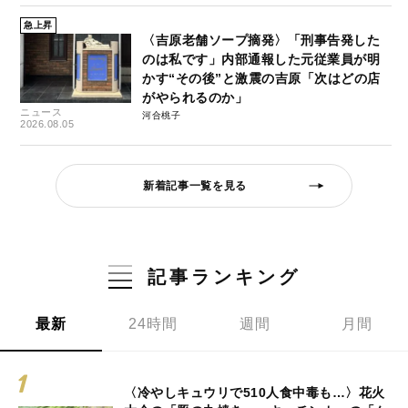
急上昇
〈吉原老舗ソープ摘発〉「刑事告発した
のは私です」内部通報した元従業員が明
かす“その後”と激震の吉原「次はどの店
がやられるのか」
ニュース
河合桃子
2026.08.05
新着記事一覧を見る
記事ランキング
最新
24時間
週間
月間
〈冷やしキュウリで510人食中毒も…〉花火