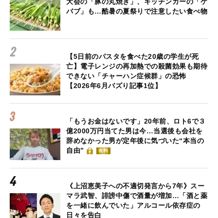
大会の「豚の丸焼き」、キッチンカーの「ケ
バブ」も…酷暑の夏祭りで注意したい食べ物
【5日前のパスタを食べた20歳の学生が死
亡】電子レンジの再加熱での殺菌効果も期待
できない「チャーハン症候群」の恐怖
【2026年6月バズり記事1位】
「もうお金はないです」20年前、ロト6で３
億2000万円当てた男は今…当選後も会社を
辞めなかった男が定年後に気づいた“本当の
自由”
有料
《上沼恵美子への不適切発言から7年》スー
マラ武智、誹謗中傷で酒量が増加…「酒と薬
を一緒に飲んでいた」アルコール依存症の
日々を告白