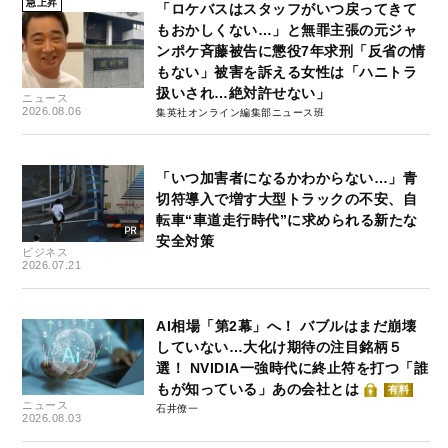
急上昇
「ロケバスはスタッフがいつ戻ってきて
もおかしくない…」と無罪主張の元ジャ
ンポケ斉藤被告に懲役7年求刑「反省の情
もない」被害を訴える女性は「ハニトラ
扱いされ…絶対許せない」
ニュース
2026.08.06
集英社オンライン編集部ニュース班
「いつ加害者になるかわからない…」青
切符導入で増す大型トラックの不安、自
転車“車道走行時代”に求められる新たな
安全対策
ビジネス
2026.07.21
AI相場「第2幕」へ！ バブルはまだ崩壊
していない…大化け期待の注目銘柄５
選！ NVIDIA一強時代に終止符を打つ「誰
もが知っている」あの会社とは
有料
ニュース
石井僚一
2026.08.03