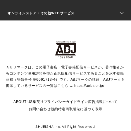
青年マンガ
ジャンプSQ.
Seventeen
週刊ヤングジャンプ
オンラインストア・その他WEBサービス
文芸・文庫・総合
芸能・情報・スポーツ
少女マンガ
Vジャンプ
non-no Web
ヤングジャンプ定期購読デジタル
すばる
Myojo
オンラインストア
りぼん
学芸・ノンフィクション・新書
最強ジャンプ
女性マンガ
@BAILA
ヤンジャン＋
小説すばる
週プレNEWS
マーガレット
集英社OTOコンテンツ
集英社 学芸編集部
少年ジャンプ＋
その他WEBサービス
クッキー
ライトノベル・ノベライズ
MAQUIA ONLINE
となりのヤングジャンプ
集英社 文芸ステーション
週プレ グラジャパ！
別冊マーガレット
SHUEISHA MANGA-ART HERITAGE
集英社 ビジネス書
ゼブラック
ココハナ
SHUEISHA ADNAVI
SPUR.JP
集英社Webマガジン Cobalt
グランドジャンプ
web 集英社文庫
キッズ
web Sportiva
マンガMee
ジャンプキャラクターズストア
集英社新書
ジャンプルーキー！
月刊オフィスユー
ＡＢＪマークは、この電子書店・電子書籍配信サービスが、著作権者か
EDITOR'S LAB
LEE
集英社オレンジ文庫
ウルトラジャンプ
青春と読書
パラスポ＋！
らコンテンツ使用許諾を得た正規版配信サービスであることを示す登録
集英社みらい文庫
リマコミ＋
HAPPY PLUS STORE
集英社新書プラス
ジャンプTOON
商標（登録番号 第6091713号）です。ABJマークの詳細、ABJマークを
Marisol
シフォン文庫
アジア人物史
S-KIDS.LAND
マンガMeets
掲示しているサービスの一覧はこちら →
https://aebs.or.jp/
shueisha vox
よみタイ
S-MANGA
Web éclat
ダッシュエックス文庫
LEEマルシェ
kotoba
集英社ジャンプリミックス
ABOUT US
集英社プライバシーガイドライン
広告掲載について
T JAPAN:The New York Times Style Magazine
JUMP j BOOKS
お問い合わせ
規約
特定商取引法に基づく表示
SHOP Marisol
e!集英社
集英社コミック文庫
集英社女性誌ポータル
éclat premium
imidas
MEN'S NON-NO WEB
SHUEISHA Inc. All Right Reserved.