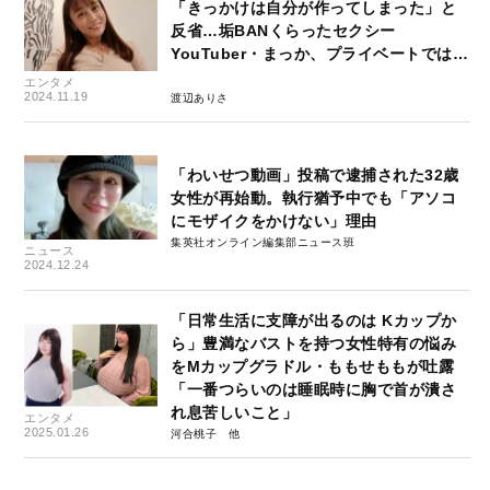
「きっかけは自分が作ってしまった」と
反省…垢BANくらったセクシー
YouTuber・まっか、プライベートでは…
エンタメ
2024.11.19
渡辺ありさ
「わいせつ動画」投稿で逮捕された32歳
女性が再始動。執行猶予中でも「アソコ
にモザイクをかけない」理由
集英社オンライン編集部ニュース班
ニュース
2024.12.24
「日常生活に支障が出るのは Kカップか
ら」豊満なバストを持つ女性特有の悩み
をMカップグラドル・ももせももが吐露
「一番つらいのは睡眠時に胸で首が潰さ
れ息苦しいこと」
エンタメ
2025.01.26
河合桃子