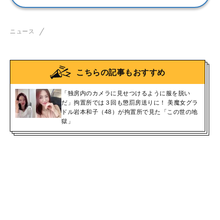
ニュース
こちらの記事もおすすめ
「独房内のカメラに見せつけるように服を脱い
だ」拘置所では３回も懲罰房送りに！ 美魔女グラ
ドル岩本和子（48）が拘置所で見た「この世の地
獄」