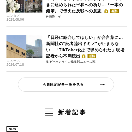
きに込められた平和への祈り…『一本の
鉛筆』で伝えた反戦への意志
有料
エンタメ
佐藤剛
2025.08.06
「日経に紹介してほしい」が合言葉に…
新聞社の“記者流出ドミノ”が止まらな
い 「TikToker化まで求められた」現場
記者から不満続出
有料
ニュース
集英社オンライン編集部ニュース班
2026.07.18
会員限定記事一覧を見る
新着記事
NEW