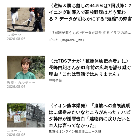
〈逆転＆勝ち越しの44.5％は7回以降〉7
イニング制導入で高校野球はどう変わ
る？ データが明らかにする“短縮”の弊害
「7回制が奪うもの-データが証明するドラマの消
スポーツ
失-」
2026.08.06
ゴジキ（@godziki_55）
〈元TBSアナが「被爆体験伝承者」に〉
長峰由紀さんが81年前の広島を語り継ぐ
理由「これは昔話ではありません」
中島早苗
教養・カルチャー
2026.08.06
〈イオン熊本爆発〉「遺族への当初説明
は…保身みたいなところがあった」ハビ
タ幹部が謝罪告白「建物内に戻りたいと
本人は言ってなかった」
ニュース
集英社オンライン編集部ニュース班
2026.08.05