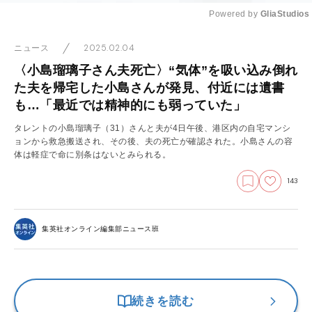
Powered by 
GliaStudios
Mute
2025.02.04
ニュース
〈小島瑠璃子さん夫死亡〉“気体”を吸い込み倒れ
た夫を帰宅した小島さんが発見、付近には遺書
も…「最近では精神的にも弱っていた」
タレントの小島瑠璃子（31）さんと夫が4日午後、港区内の自宅マンシ
ョンから救急搬送され、その後、夫の死亡が確認された。小島さんの容
体は軽症で命に別条はないとみられる。
143
集英社オンライン編集部ニュース班
続きを読む