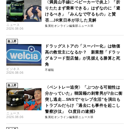
〈満員山手線にベビーカーで炎上〉「折
りたたまず乗車できる」はずなのに「避
けるべき」「みんなで守るもの」と賛
否…JR東日本が示した見解
ニュース
集英社オンライン編集部ニュース班
2026.08.06
急上昇
ドラッグストアの「スーパー化」は物価
高の救世主になるか？ 新業態「ドラッ
グ＆フード型店舗」が見据える勝算と死
角
ビジネス
不破聡
2026.08.06
急上昇
〈ベントレー追突〉「ぶつかる可能性は
分かっていた」韓国籍の刺青男が7台に衝
突し逃走…SNSで“セレブ生活”を演出も
トラブルだらけ「過去にも事件を起こし
警察沙汰」《3度目の逮捕》
ニュース
2026.08.06
集英社オンライン編集部ニュース班