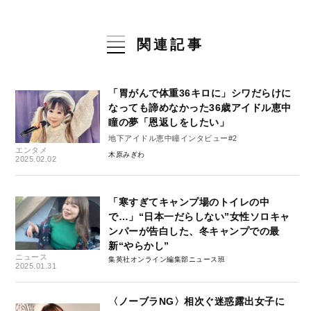
関連記事
「胃がんで体重36キロに」シワだらけに
なっても諦めなかった36歳アイドル恵中
瞳の夢「恩返しをしたい」
地下アイドル恵中瞳インタビュー#2
エンタメ
木原みぎわ
2025.02.02
「寒すぎてキャンプ場のトイレの中
で…」“日本一だらしない”女性ソロキャ
ンパーが告白した、冬キャンプでの最
新“やらかし”
ニュース
集英社オンライン編集部ニュース班
2025.01.31
〈ノーブラNG〉相次ぐ迷惑露出女子に