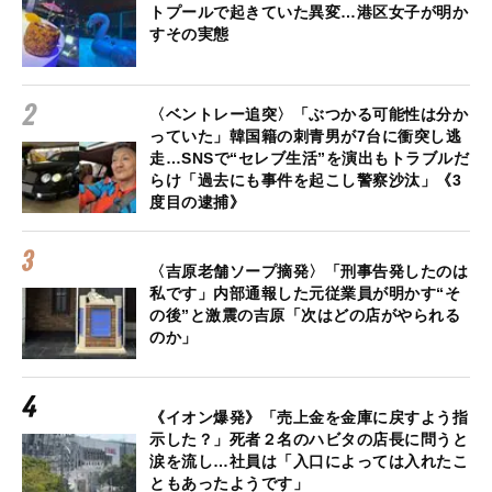
トプールで起きていた異変…港区女子が明か
すその実態
〈ベントレー追突〉「ぶつかる可能性は分か
っていた」韓国籍の刺青男が7台に衝突し逃
走…SNSで“セレブ生活”を演出もトラブルだ
らけ「過去にも事件を起こし警察沙汰」《3
度目の逮捕》
〈吉原老舗ソープ摘発〉「刑事告発したのは
私です」内部通報した元従業員が明かす“そ
の後”と激震の吉原「次はどの店がやられる
のか」
《イオン爆発》「売上金を金庫に戻すよう指
示した？」死者２名のハビタの店長に問うと
涙を流し…社員は「入口によっては入れたこ
ともあったようです」