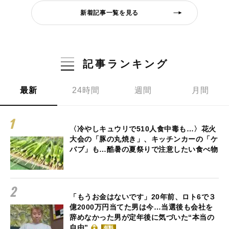
新着記事一覧を見る
記事ランキング
最新
24時間
週間
月間
〈冷やしキュウリで510人食中毒も…〉花火
大会の「豚の丸焼き」、キッチンカーの「ケ
バブ」も…酷暑の夏祭りで注意したい食べ物
「もうお金はないです」20年前、ロト6で３
億2000万円当てた男は今…当選後も会社を
辞めなかった男が定年後に気づいた“本当の
自由”
有料