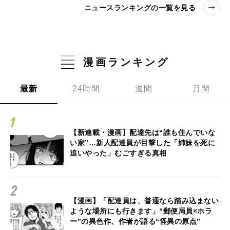
ニュースランキングの一覧を見る
漫画ランキング
最新
24時間
週間
月間
【新連載・漫画】配達先は“誰も住んでいな
い家”…新人配達員が目撃した「姉妹を死に
追いやった」むごすぎる真相
【漫画】「配達員は、普通なら踏み込まない
ような場所にも行きます」“郵便局員×ホラ
ー”の異色作、作者が語る“怪異の原点”