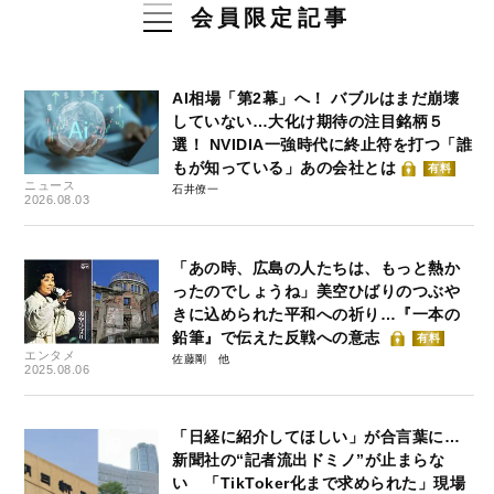
会員限定記事
AI相場「第2幕」へ！ バブルはまだ崩壊
していない…大化け期待の注目銘柄５
選！ NVIDIA一強時代に終止符を打つ「誰
もが知っている」あの会社とは
有料
ニュース
石井僚一
2026.08.03
「あの時、広島の人たちは、もっと熱か
ったのでしょうね」美空ひばりのつぶや
きに込められた平和への祈り…『一本の
鉛筆』で伝えた反戦への意志
有料
エンタメ
佐藤剛
2025.08.06
「日経に紹介してほしい」が合言葉に…
新聞社の“記者流出ドミノ”が止まらな
い 「TikToker化まで求められた」現場