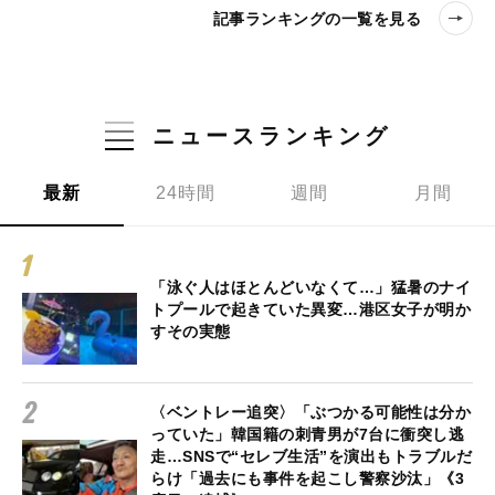
記事ランキングの一覧を見る
ニュースランキング
最新
24時間
週間
月間
「泳ぐ人はほとんどいなくて…」猛暑のナイ
トプールで起きていた異変…港区女子が明か
すその実態
〈ベントレー追突〉「ぶつかる可能性は分か
っていた」韓国籍の刺青男が7台に衝突し逃
走…SNSで“セレブ生活”を演出もトラブルだ
らけ「過去にも事件を起こし警察沙汰」《3