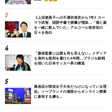
《上沼恵美子への不適切発言から7年》スー
マラ武智、誹謗中傷で酒量が増加…「酒と薬
を一緒に飲んでいた」アルコール依存症の
日々を告白
「森保監督には誰も何も言えない」メディア
も身内も批判を避けた4年間…ブラジル敗戦
を招いた日本サッカー界の構造
風俗店が現役女子大生だらけになっている理
由。ソープランドの個室からオンライン授業
に参加する嬢も…