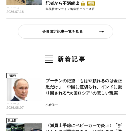
記者から不満続出
有料
ニュース
集英社オンライン編集部ニュース班
2026.07.18
会員限定記事一覧を見る
新着記事
NEW
プーチンの絶望「もはや頼れるのは金正
恩だけ」…中国に値切られ、インドに振
り回される“大国ロシア”の悲しい現実
ニュース
小倉健一
2026.08.07
急上昇
〈満員山手線にベビーカーで炎上〉「折