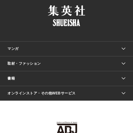
マンガ
取材・ファッション
少年マンガ
週刊少年ジャンプ
書籍
ファッション・美容
青年マンガ
ジャンプSQ.
Seventeen
週刊ヤングジャンプ
オンラインストア・その他WEBサービス
文芸・文庫・総合
芸能・情報・スポーツ
少女マンガ
Vジャンプ
non-no Web
ヤングジャンプ定期購読デジタル
すばる
Myojo
オンラインストア
りぼん
学芸・ノンフィクション・新書
最強ジャンプ
女性マンガ
@BAILA
ヤンジャン＋
小説すばる
週プレNEWS
マーガレット
集英社OTOコンテンツ
集英社 学芸編集部
少年ジャンプ＋
その他WEBサービス
クッキー
ライトノベル・ノベライズ
MAQUIA ONLINE
となりのヤングジャンプ
集英社 文芸ステーション
週プレ グラジャパ！
別冊マーガレット