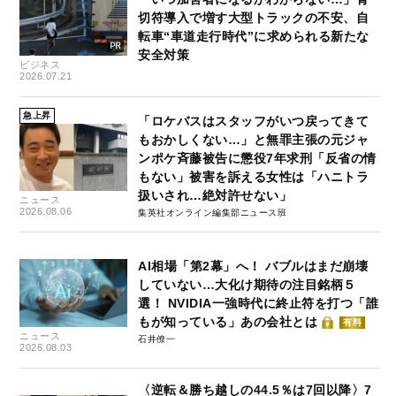
切符導入で増す大型トラックの不安、自
転車“車道走行時代”に求められる新たな
安全対策
ビジネス
2026.07.21
急上昇
「ロケバスはスタッフがいつ戻ってきて
もおかしくない…」と無罪主張の元ジャ
ンポケ斉藤被告に懲役7年求刑「反省の情
もない」被害を訴える女性は「ハニトラ
扱いされ…絶対許せない」
ニュース
2026.08.06
集英社オンライン編集部ニュース班
AI相場「第2幕」へ！ バブルはまだ崩壊
していない…大化け期待の注目銘柄５
選！ NVIDIA一強時代に終止符を打つ「誰
もが知っている」あの会社とは
有料
ニュース
石井僚一
2026.08.03
〈逆転＆勝ち越しの44.5％は7回以降〉7