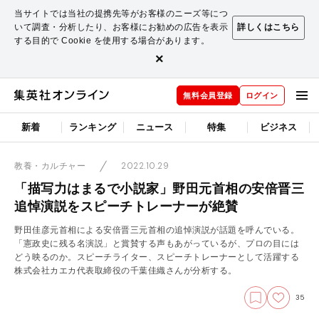
当サイトでは当社の提携先等がお客様のニーズ等につ
いて調査・分析したり、お客様にお勧めの広告を表示
詳しくはこちら
する目的で Cookie を使用する場合があります。
×
無料会員登録
ログイン
新着
ランキング
ニュース
特集
ビジネス
2022.10.29
教養・カルチャー
「描写力はまるで小説家」野田元首相の安倍晋三
追悼演説をスピーチトレーナーが絶賛
野田佳彦元首相による安倍晋三元首相の追悼演説が話題を呼んでいる。
「憲政史に残る名演説」と賞賛する声もあがっているが、プロの目には
どう映るのか。スピーチライター、スピーチトレーナーとして活躍する
株式会社カエカ代表取締役の千葉佳織さんが分析する。
35