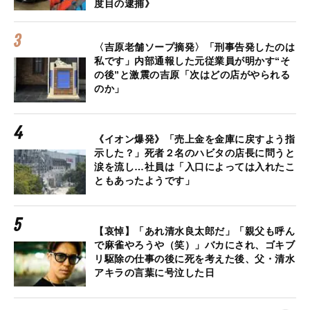
度目の逮捕》
〈吉原老舗ソープ摘発〉「刑事告発したのは
私です」内部通報した元従業員が明かす“そ
の後”と激震の吉原「次はどの店がやられる
のか」
《イオン爆発》「売上金を金庫に戻すよう指
示した？」死者２名のハビタの店長に問うと
涙を流し…社員は「入口によっては入れたこ
ともあったようです」
【哀悼】「あれ清水良太郎だ」「親父も呼ん
で麻雀やろうや（笑）」バカにされ、ゴキブ
リ駆除の仕事の後に死を考えた後、父・清水
アキラの言葉に号泣した日