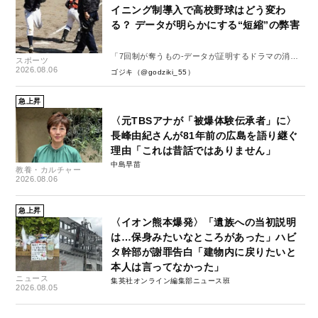
イニング制導入で高校野球はどう変わ
る？ データが明らかにする“短縮”の弊害
「7回制が奪うもの-データが証明するドラマの消
スポーツ
失-」
2026.08.06
ゴジキ（@godziki_55）
急上昇
〈元TBSアナが「被爆体験伝承者」に〉
長峰由紀さんが81年前の広島を語り継ぐ
理由「これは昔話ではありません」
中島早苗
教養・カルチャー
2026.08.06
急上昇
〈イオン熊本爆発〉「遺族への当初説明
は…保身みたいなところがあった」ハビ
タ幹部が謝罪告白「建物内に戻りたいと
本人は言ってなかった」
ニュース
集英社オンライン編集部ニュース班
2026.08.05