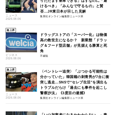
りたたまず乗車できる」はずなのに「避
けるべき」「みんなで守るもの」と賛
否…JR東日本が示した見解
ニュース
集英社オンライン編集部ニュース班
2026.08.06
急上昇
ドラッグストアの「スーパー化」は物価
高の救世主になるか？ 新業態「ドラッ
グ＆フード型店舗」が見据える勝算と死
角
ビジネス
不破聡
2026.08.06
急上昇
〈ベントレー追突〉「ぶつかる可能性は
分かっていた」韓国籍の刺青男が7台に衝
突し逃走…SNSで“セレブ生活”を演出も
トラブルだらけ「過去にも事件を起こし
警察沙汰」《3度目の逮捕》
ニュース
2026.08.06
集英社オンライン編集部ニュース班
「いつ加害者になるかわからない…」青