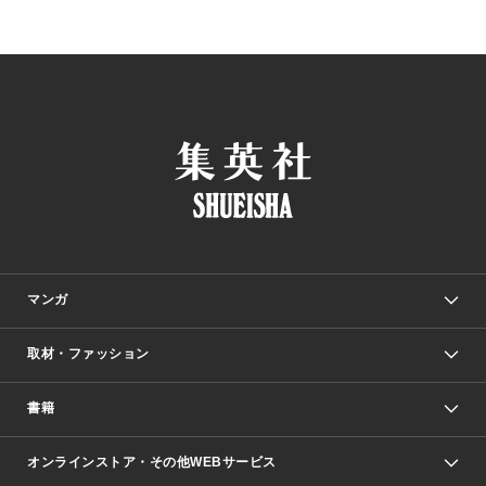
マンガ
取材・ファッション
少年マンガ
週刊少年ジャンプ
書籍
ファッション・美容
青年マンガ
ジャンプSQ.
Seventeen
週刊ヤングジャンプ
オンラインストア・その他WEBサービス
文芸・文庫・総合
芸能・情報・スポーツ
少女マンガ