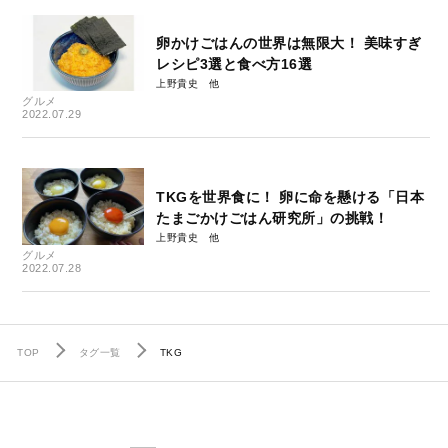
卵かけごはんの世界は無限大！ 美味すぎ
レシピ3選と食べ方16選
上野貴史
グルメ
2022.07.29
TKGを世界食に！ 卵に命を懸ける「日本
たまごかけごはん研究所」の挑戦！
上野貴史
グルメ
2022.07.28
TOP
タグ一覧
TKG