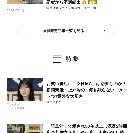
記者から不満続出
有料
ニュース
集英社オンライン編集部ニュース班
2026.07.18
会員限定記事一覧を見る
特集
お笑い番組に「女性MC」は必要なのか？
松岡茉優・上戸彩の “何も残らないコメン
ト”の意外な大切さ
飲用てれび
エンタメ
2026.08.04
「暗黒汁」で愛され50年以上…深夜2時開
店の老舗立ち食いそば店、店主が守り続