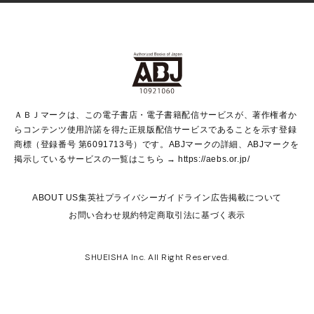
Vジャンプ
non-no Web
ヤングジャンプ定期購読デジタル
すばる
Myojo
オンラインストア
りぼん
学芸・ノンフィクション・新書
最強ジャンプ
女性マンガ
@BAILA
ヤンジャン＋
小説すばる
週プレNEWS
マーガレット
集英社OTOコンテンツ
集英社 学芸編集部
少年ジャンプ＋
その他WEBサービス
クッキー
ライトノベル・ノベライズ
MAQUIA ONLINE
となりのヤングジャンプ
集英社 文芸ステーション
週プレ グラジャパ！
別冊マーガレット
SHUEISHA MANGA-ART HERITAGE
集英社 ビジネス書
ゼブラック
ココハナ
SHUEISHA ADNAVI
SPUR.JP
集英社Webマガジン Cobalt
グランドジャンプ
web 集英社文庫
キッズ
web Sportiva
マンガMee
ジャンプキャラクターズストア
集英社新書
ジャンプルーキー！
月刊オフィスユー
ＡＢＪマークは、この電子書店・電子書籍配信サービスが、著作権者か
EDITOR'S LAB
LEE
集英社オレンジ文庫
ウルトラジャンプ
青春と読書
パラスポ＋！
らコンテンツ使用許諾を得た正規版配信サービスであることを示す登録
集英社みらい文庫
リマコミ＋
HAPPY PLUS STORE
集英社新書プラス
ジャンプTOON
商標（登録番号 第6091713号）です。ABJマークの詳細、ABJマークを
Marisol
シフォン文庫
アジア人物史
S-KIDS.LAND
マンガMeets
掲示しているサービスの一覧はこちら →
https://aebs.or.jp/
shueisha vox
よみタイ
S-MANGA
Web éclat
ダッシュエックス文庫
LEEマルシェ
kotoba
集英社ジャンプリミックス
ABOUT US
集英社プライバシーガイドライン
広告掲載について
T JAPAN:The New York Times Style Magazine
JUMP j BOOKS
お問い合わせ
規約
特定商取引法に基づく表示
SHOP Marisol
e!集英社
集英社コミック文庫
集英社女性誌ポータル
éclat premium
imidas
MEN'S NON-NO WEB
SHUEISHA Inc. All Right Reserved.
mirabella
UOMO
mirabella homme