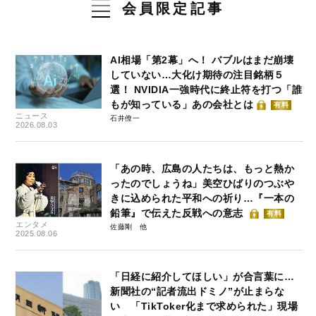
会員限定記事
AI相場「第2幕」へ！ バブルはまだ崩壊
していない…大化け期待の注目銘柄５
選！ NVIDIA一強時代に終止符を打つ「誰
もが知っている」あの会社とは
有料
ニュース
石井僚一
2026.08.03
「あの時、広島の人たちは、もっと熱か
ったのでしょうね」美空ひばりのつぶや
きに込められた平和への祈り…『一本の
鉛筆』で伝えた反戦への意志
有料
エンタメ
佐藤剛
2025.08.06
「日経に紹介してほしい」が合言葉に…
新聞社の“記者流出ドミノ”が止まらな
い 「TikToker化まで求められた」現場