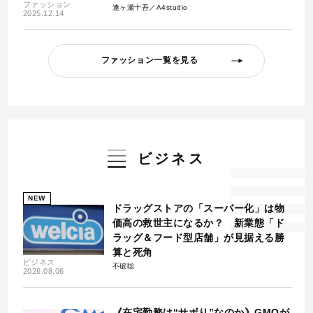
ファッション
逢ヶ瀬十吾／A4studio
2025.12.14
ファッション一覧を見る
ビジネス
NEW
ドラッグストアの「スーパー化」は物
価高の救世主になるか？ 新業態「ド
ラッグ＆フード型店舗」が見据える勝
算と死角
ビジネス
不破聡
2026.08.06
《在宅勤務は“サボり”なのか》GMOが