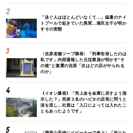
「泳ぐ人はほとんどいなくて…」猛暑のナイ
トプールで起きていた異変…港区女子が明か
すその実態
〈吉原老舗ソープ摘発〉「刑事告発したのは
私です」内部通報した元従業員が明かす“そ
の後”と激震の吉原「次はどの店がやられる
のか」
《イオン爆発》「売上金を金庫に戻すよう指
示した？」死者２名のハビタの店長に問うと
涙を流し…社員は「入口によっては入れたこ
ともあったようです」
〈満員山手線にベビーカーで炎上〉「折りた