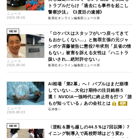
トラブルだらけ「過去にも事件を起こし
警察沙汰」《3度目の逮捕》
ニュース
2026.08.06
集英社オンライン編集部ニュース班
NEW
「ロケバスはスタッフがいつ戻ってきて
もおかしくない…」と無罪主張の元ジャ
ンポケ斉藤被告に懲役7年求刑「反省の情
もない」被害を訴える女性は「ハニトラ
扱いされ…絶対許せない」
ニュース
2026.08.06
集英社オンライン編集部ニュース班
AI相場「第2幕」へ！ バブルはまだ崩壊
していない…大化け期待の注目銘柄５
選！ NVIDIA一強時代に終止符を打つ「誰
もが知っている」あの会社とは
有料
ニュース
石井僚一
2026.08.03
NEW
〈逆転＆勝ち越しの44.5％は7回以降〉7
イニング制導入で高校野球はどう変わ