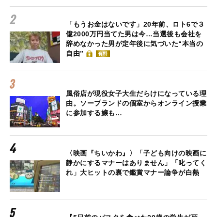
「もうお金はないです」20年前、ロト6で３
億2000万円当てた男は今…当選後も会社を
辞めなかった男が定年後に気づいた“本当の
自由”
有料
風俗店が現役女子大生だらけになっている理
由。ソープランドの個室からオンライン授業
に参加する嬢も…
〈映画『ちいかわ』〉「子ども向けの映画に
静かにするマナーはありません」「叱ってく
れ」大ヒットの裏で鑑賞マナー論争が白熱