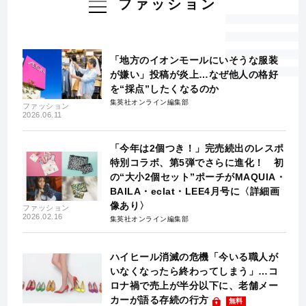
ファッション
「地方のイオンモールにいそうな服装
が嫌い」投稿が炎上…なぜ他人の格好
を“採点”したくなるのか
集英社オンライン編集部
ファッション
2026.06.11
「今年は2個つき！」完売続出のレスポ
特別コラボ、第5弾でさらに進化！ 初
の“大小2個セット”ポーチがMAQUIA・
BAILA・eclat・LEE4月号に〈詳細画
像あり〉
ファッション
2026.02.16
集英社オンライン編集部
ハイヒール消滅の危機「今いる職人が
いなくなったら終わってしまう」…コ
ロナ禍で売上が半分以下に、老舗メー
カーが語る存続の行方
無料