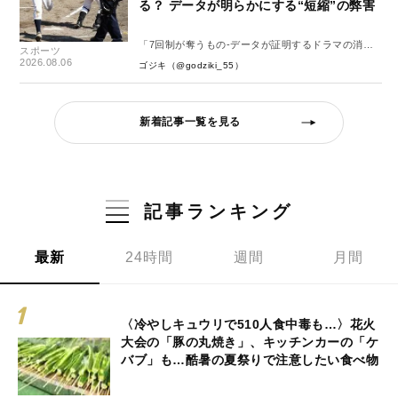
る？ データが明らかにする“短縮”の弊害
「7回制が奪うもの-データが証明するドラマの消
スポーツ
失-」
2026.08.06
ゴジキ（@godziki_55）
新着記事一覧を見る
記事ランキング
最新
24時間
週間
月間
〈冷やしキュウリで510人食中毒も…〉花火
大会の「豚の丸焼き」、キッチンカーの「ケ
バブ」も…酷暑の夏祭りで注意したい食べ物