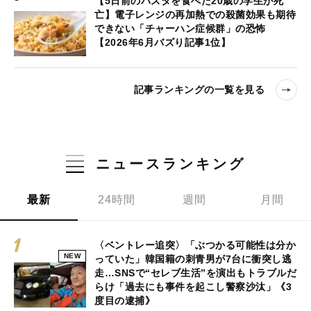
【5日前のパスタを食べた20歳の学生が死
亡】電子レンジの再加熱での殺菌効果も期待
できない「チャーハン症候群」の恐怖
【2026年6月バズり記事1位】
記事ランキングの一覧を見る
ニュースランキング
最新
24時間
週間
月間
〈ベントレー追突〉「ぶつかる可能性は分か
NEW
っていた」韓国籍の刺青男が7台に衝突し逃
走…SNSで“セレブ生活”を演出もトラブルだ
らけ「過去にも事件を起こし警察沙汰」《3
度目の逮捕》