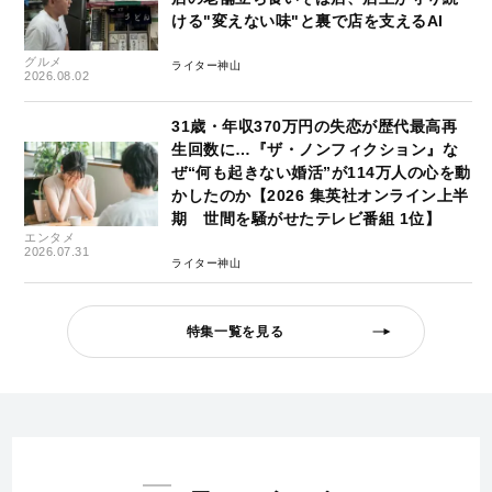
ける"変えない味"と裏で店を支えるAI
グルメ
ライター神山
2026.08.02
31歳・年収370万円の失恋が歴代最高再
生回数に…『ザ・ノンフィクション』な
ぜ“何も起きない婚活”が114万人の心を動
かしたのか【2026 集英社オンライン上半
期 世間を騒がせたテレビ番組 1位】
エンタメ
2026.07.31
ライター神山
特集一覧を見る