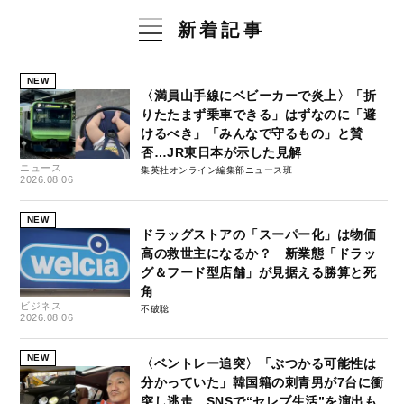
新着記事
NEW
〈満員山手線にベビーカーで炎上〉「折
りたたまず乗車できる」はずなのに「避
けるべき」「みんなで守るもの」と賛
否…JR東日本が示した見解
ニュース
集英社オンライン編集部ニュース班
2026.08.06
NEW
ドラッグストアの「スーパー化」は物価
高の救世主になるか？ 新業態「ドラッ
グ＆フード型店舗」が見据える勝算と死
角
ビジネス
不破聡
2026.08.06
NEW
〈ベントレー追突〉「ぶつかる可能性は
分かっていた」韓国籍の刺青男が7台に衝
突し逃走…SNSで“セレブ生活”を演出も