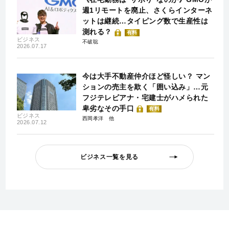
週1リモートを廃止、さくらインターネ
ットは継続…タイピング数で生産性は
測れる？
有料
ビジネス
不破聡
2026.07.17
今は大手不動産仲介ほど怪しい？ マン
ションの売主を欺く「囲い込み」…元
フジテレビアナ・宅建士がハメられた
卑劣なその手口
有料
ビジネス
西岡孝洋
2026.07.12
ビジネス一覧を見る