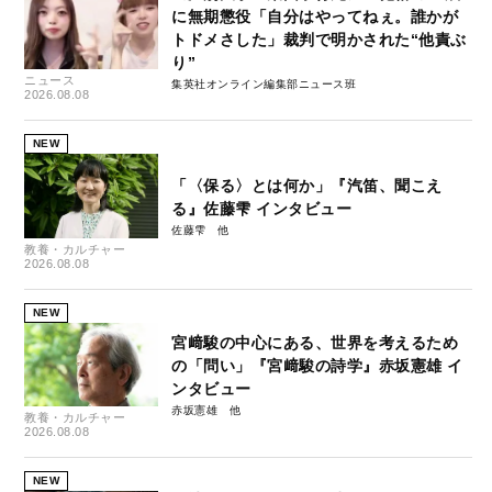
に無期懲役「自分はやってねぇ。誰かが
トドメさした」裁判で明かされた“他責ぶ
り”
ニュース
集英社オンライン編集部ニュース班
2026.08.08
NEW
「〈保る〉とは何か」『汽笛、聞こえ
る』佐藤雫 インタビュー
佐藤雫
教養・カルチャー
2026.08.08
NEW
宮﨑駿の中心にある、世界を考えるため
の「問い」『宮﨑駿の詩学』赤坂憲雄 イ
ンタビュー
赤坂憲雄
教養・カルチャー
2026.08.08
NEW