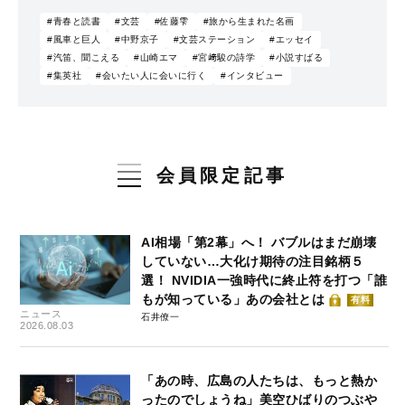
#青春と読書
#文芸
#佐藤雫
#旅から生まれた名画
#風車と巨人
#中野京子
#文芸ステーション
#エッセイ
#汽笛、聞こえる
#山崎エマ
#宮﨑駿の詩学
#小説すばる
#集英社
#会いたい人に会いに行く
#インタビュー
会員限定記事
AI相場「第2幕」へ！ バブルはまだ崩壊
していない…大化け期待の注目銘柄５
選！ NVIDIA一強時代に終止符を打つ「誰
もが知っている」あの会社とは
有料
ニュース
石井僚一
2026.08.03
「あの時、広島の人たちは、もっと熱か
ったのでしょうね」美空ひばりのつぶや