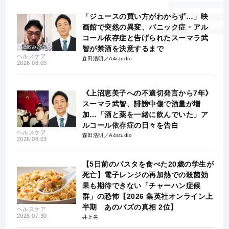
「ジュースの買い方がわからず…」映
画館で突然の異変、パニック症・アル
コール依存症と告げられたスーマラ武
智が禁酒を決意するまで
ヘルスケア
森田浩明／A4studio
2026.08.03
《上沼恵美子への不適切発言から7年》
スーマラ武智、誹謗中傷で酒量が増
加…「酒と薬を一緒に飲んでいた」ア
ルコール依存症の日々を告白
ヘルスケア
森田浩明／A4studio
2026.08.03
【5日前のパスタを食べた20歳の学生が
死亡】電子レンジの再加熱での殺菌効
果も期待できない「チャーハン症候
群」の恐怖【2026 集英社オンライン上
半期 あのバズの真相 2位】
ヘルスケア
2026.07.30
井上晃