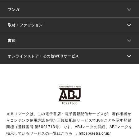
マンガ
取材・ファッション
少年マンガ
週刊少年ジャンプ
書籍
ファッション・美容
青年マンガ
ジャンプSQ.
Seventeen
週刊ヤングジャンプ
オンラインストア・その他WEBサービス
文芸・文庫・総合
芸能・情報・スポーツ
少女マンガ
Vジャンプ
non-no Web
ヤングジャンプ定期購読デジタル
すばる
Myojo
オンラインストア
りぼん
学芸・ノンフィクション・新書
最強ジャンプ
女性マンガ
@BAILA
ヤンジャン＋
小説すばる
週プレNEWS
マーガレット
集英社OTOコンテンツ
集英社 学芸編集部
少年ジャンプ＋
その他WEBサービス
クッキー
ライトノベル・ノベライズ
MAQUIA ONLINE
となりのヤングジャンプ
集英社 文芸ステーション
週プレ グラジャパ！
別冊マーガレット
SHUEISHA MANGA-ART HERITAGE
集英社 ビジネス書
ゼブラック
ココハナ
SHUEISHA ADNAVI
SPUR.JP
集英社Webマガジン Cobalt
グランドジャンプ
web 集英社文庫
キッズ
web Sportiva
マンガMee
ジャンプキャラクターズストア
集英社新書
ジャンプルーキー！
月刊オフィスユー
ＡＢＪマークは、この電子書店・電子書籍配信サービスが、著作権者か
EDITOR'S LAB
LEE
集英社オレンジ文庫
ウルトラジャンプ
青春と読書
パラスポ＋！
らコンテンツ使用許諾を得た正規版配信サービスであることを示す登録
集英社みらい文庫
リマコミ＋
HAPPY PLUS STORE
集英社新書プラス
ジャンプTOON
商標（登録番号 第6091713号）です。ABJマークの詳細、ABJマークを
Marisol
シフォン文庫
アジア人物史
S-KIDS.LAND
マンガMeets
掲示しているサービスの一覧はこちら →
https://aebs.or.jp/
shueisha vox
よみタイ
S-MANGA