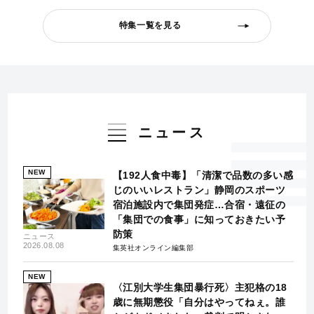
特集一覧を見る
ニュース
NEW
【192人食中毒】「清潔で品数の多い感
じのいいレストラン」静岡のスポーツ
宿泊施設内で集団発症…合宿・遠征の
「集団での食事」に知っておきたい予
防策
ニュース
2026.08.08
集英社オンライン編集部
NEW
〈江別大学生集団暴行死〉主犯格の18
歳に無期懲役「自分はやってねぇ。誰