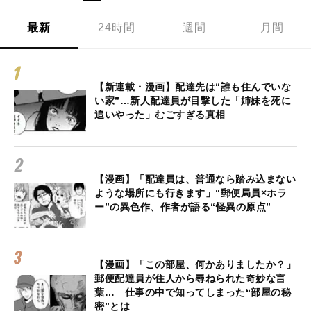
最新
24時間
週間
月間
【新連載・漫画】配達先は“誰も住んでいな
い家”…新人配達員が目撃した「姉妹を死に
追いやった」むごすぎる真相
【漫画】「配達員は、普通なら踏み込まない
ような場所にも行きます」“郵便局員×ホラ
ー”の異色作、作者が語る“怪異の原点”
【漫画】「この部屋、何かありましたか？」
郵便配達員が住人から尋ねられた奇妙な言
葉… 仕事の中で知ってしまった“部屋の秘
密”とは