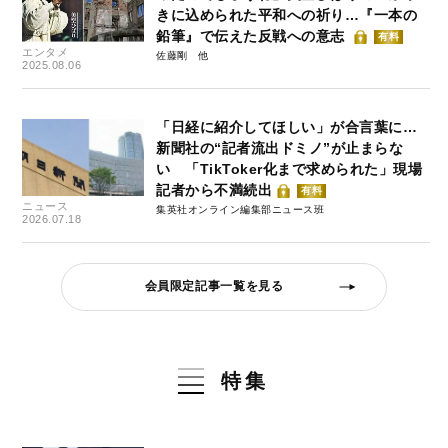
きに込められた平和への祈り…『一本の
鉛筆』で伝えた反戦への意志
有料
エンタメ
佐藤剛
2025.08.06
「日経に紹介してほしい」が合言葉に…
新聞社の“記者流出ドミノ”が止まらな
い 「TikToker化まで求められた」現場
記者から不満続出
有料
ニュース
集英社オンライン編集部ニュース班
2026.07.18
会員限定記事一覧を見る
特集