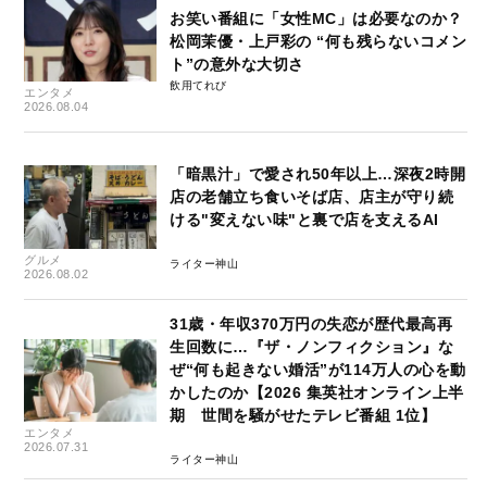
お笑い番組に「女性MC」は必要なのか？
松岡茉優・上戸彩の “何も残らないコメン
ト”の意外な大切さ
飲用てれび
エンタメ
2026.08.04
「暗黒汁」で愛され50年以上…深夜2時開
店の老舗立ち食いそば店、店主が守り続
ける"変えない味"と裏で店を支えるAI
グルメ
ライター神山
2026.08.02
31歳・年収370万円の失恋が歴代最高再
生回数に…『ザ・ノンフィクション』な
ぜ“何も起きない婚活”が114万人の心を動
かしたのか【2026 集英社オンライン上半
期 世間を騒がせたテレビ番組 1位】
エンタメ
2026.07.31
ライター神山