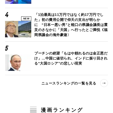
「1泊最高は11万円ではなく約17万円でし
NEW
た」初の費用公開で仰天の支出が明らか
に “日本一悪い男”と軽口の県議会議長は震
災のさなかに「天国」へ行ったとご満悦《福
岡県議会の海外豪遊〉
プーチンの絶望「もはや頼れるのは金正恩だ
け」…中国に値切られ、インドに振り回され
る“大国ロシア”の悲しい現実
ニュースランキングの一覧を見る
漫画ランキング