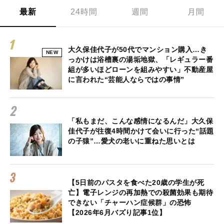
最新
24時間
週間
月間
大久保佳代子が50代でマンション購入…き
NEW
っかけは浴槽裏の湯垢地獄、「レギュラー番
組が多いほどローンを組みやすい」不動産屋
に言われた“芸能人ならではの事情”
「私もまだ、こんな感情になるんだ」大久保
佳代子が往復4時間かけて会いに行った“話題
の子猿”…愛犬の老いに重ねた思いとは
【5日前のパスタを食べた20歳の学生が死
亡】電子レンジの再加熱での殺菌効果も期待
できない「チャーハン症候群」の恐怖
【2026年6月バズり記事1位】