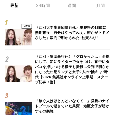
最新
24時間
週間
月間
NEW
〈江別大学生集団暴行死〉主犯格の18歳に
無期懲役「自分はやってねぇ。誰かがトドメ
さした」裁判で明かされた“他責ぶり”
〈江別・集団暴行死〉「グロかった…」全裸
にして、髪にライターで火をつけ、背中にタ
バコを押しつける様子も撮影…公判で明らか
になった壮絶リンチと女子2人の“陰キャ”時
代【2026 集英社オンライン上半期 スクー
プ記事 7位】
「泳ぐ人はほとんどいなくて…」猛暑のナイ
トプールで起きていた異変…港区女子が明か
すその実態