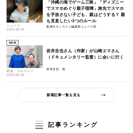
「沖縄の海でゲーム三昧」「ディズニー
でスマホめぐり親子喧嘩」旅先でスマホ
を手放さない子ども、親はどうする？ 親
も見直したい3つのルール
ニュース
集英社オンライン編集部ニュース班
2026.08.08
NEW
岩井圭也さん（作家）が山崎エマさん
（ドキュメンタリー監督）に会いに行く
岩井圭也
教養・カルチャー
2026.08.08
新着記事一覧を見る
記事ランキング