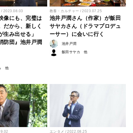
ー
2023.08.03
教養・カルチャー
2023.07.25
映像にも、完璧は
池井戸潤さん（作家）が飯田
。だから、新しく
サヤカさん（ドラマプロデュ
が生み出せる」
ーサー）に会いに行く
消防団』池井戸潤
池井戸潤
飯田サヤカ
る
09.02
エンタメ
2022.08.25