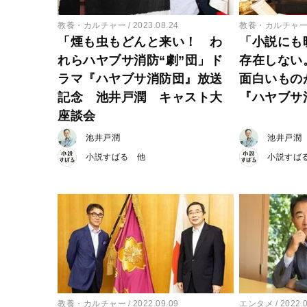
教養・カルチャー
2023.08.24
教養・カルチャ
「煙も虫もどんと来い！ わ
「小説にも
れらハヤブサ消防“劇”団」ド
存在しない
ラマ『ハヤブサ消防団』放送
面白いもの
記念 池井戸潤 キャスト大
『ハヤブサ
座談会
池井戸潤
池井戸潤
小説すばる
小説すば
教養・カルチャー
2022.09.09
エンタメ
2022.