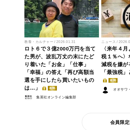
教養・カルチャー
2026.01.31
ニュース
2026.
ロト６で３億2000万円を当て
〈来年４月
た男が、波乱万丈の末にたど
税１％へ〉
り着いた「お金」「仕事」
減税を嫌が
「幸福」の答え「再び高額当
「最強税」
選を手にしたら買いたいもの
有料
は…」
有料
オオサワ
集英社オンライン編集部
会員限定