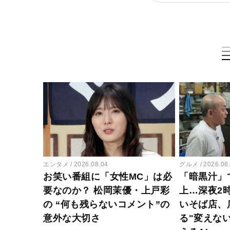
エンタメ
2026.08.04
グルメ
2026.08
お笑い番組に「女性MC」は必
「暗黒汁」
要なのか？ 松岡茉優・上戸彩
上…深夜2
の “何も残らないコメント”の
いそば店、
意外な大切さ
る"変えな