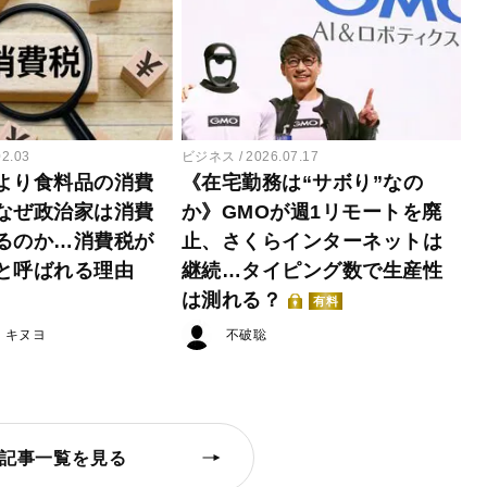
02.03
ビジネス
2026.07.17
より食料品の消費
《在宅勤務は“サボり”なの
なぜ政治家は消費
か》GMOが週1リモートを廃
るのか…消費税が
止、さくらインターネットは
と呼ばれる理由
継続…タイピング数で生産性
は測れる？
有料
・キヌヨ
不破聡
記事一覧を見る