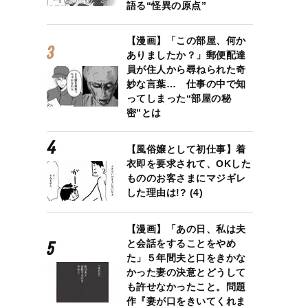
語る“怪異の原点”
【漫画】「この部屋、何か
ありましたか？」郵便配達
員が住人から尋ねられた奇
妙な言葉… 仕事の中で知
ってしまった“部屋の秘
密”とは
【風俗嬢として初仕事】着
衣即を要求されて、OKした
もののお客さまにマジギレ
した理由は!? (4)
【漫画】「あの日、私は夫
と会話をすることをやめ
た」５年間夫と口をきかな
かった妻の決意とどうして
も許せなかったこと。問題
作『妻が口をきいてくれま