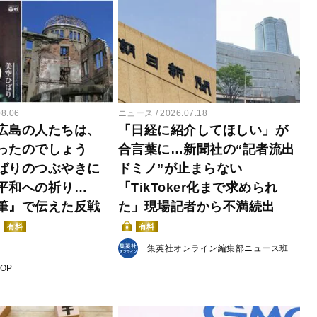
08.06
ニュース
2026.07.18
広島の人たちは、
「日経に紹介してほしい」が
ったのでしょう
合言葉に…新聞社の“記者流出
ばりのつぶやきに
ドミノ”が止まらない
平和への祈り…
「TikToker化まで求められ
筆』で伝えた反戦
た」現場記者から不満続出
有料
有料
集英社オンライン編集部ニュース班
POP