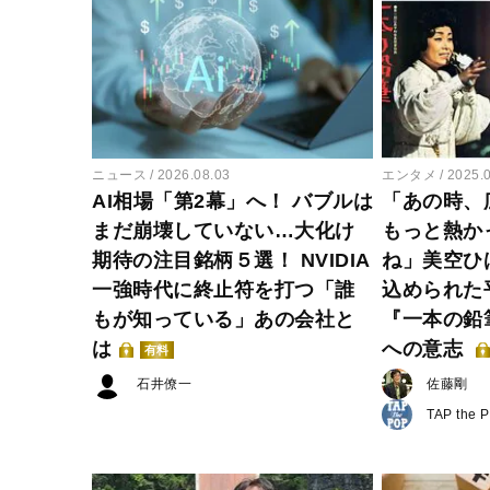
ニュース
2026.08.03
エンタメ
2025.
AI相場「第2幕」へ！ バブルは
「あの時、
まだ崩壊していない…大化け
もっと熱か
期待の注目銘柄５選！ NVIDIA
ね」美空ひ
一強時代に終止符を打つ「誰
込められた
もが知っている」あの会社と
『一本の鉛
は
への意志
有料
石井僚一
佐藤剛
TAP the 