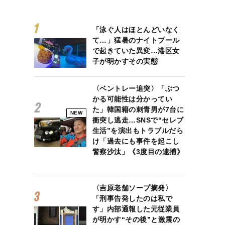
「泳ぐ人はほとんどいなく
て…」猛暑のナイトプール
で起きていた異変…港区女
子が明かすその実態
〈ベントレー追突〉「ぶつ
かる可能性は分かってい
た」韓国籍の刺青男が7台に
NEW
衝突し逃走…SNSで“セレブ
生活”を演出もトラブルだら
け「過去にも事件を起こし
警察沙汰」《3度目の逮捕》
〈吉原老舗ソープ摘発〉
「刑事告発したのは私で
す」内部通報した元従業員
が明かす“その後”と激震の