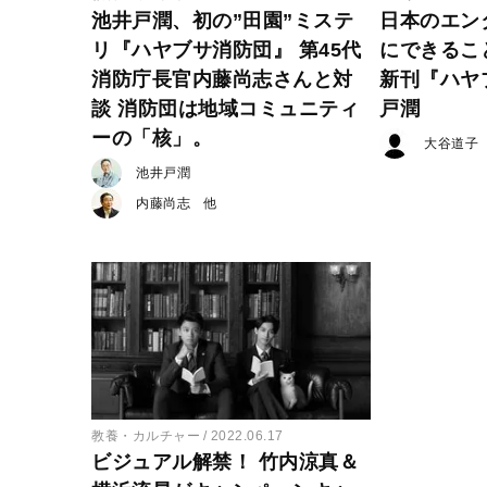
池井戸潤、初の”田園”ミステ
日本のエン
リ『ハヤブサ消防団』 第45代
にできるこ
消防庁長官内藤尚志さんと対
新刊『ハヤ
談 消防団は地域コミュニティ
戸潤
ーの「核」。
大谷道子
池井戸潤
内藤尚志
教養・カルチャー
2022.06.17
ビジュアル解禁！ 竹内涼真＆