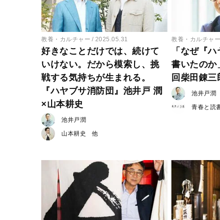
教養・カルチャー
2025.05.31
教養・カルチャ
好きなことだけでは、続けて
「なぜ『ハ
いけない。だから模索し、挑
書いたのか
戦する気持ちが生まれる。
回柴田錬三
『ハヤブサ消防団』池井戸 潤
池井戸潤
×山本耕史
青春と読
池井戸潤
山本耕史