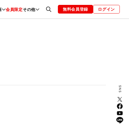
無料会員登録
ログイン
画
会員限定
その他
ファッション
恋愛・結婚
編集部
お知らせ