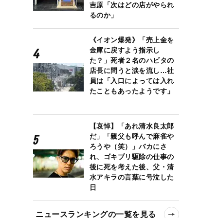
吉原「次はどの店がやられ
るのか」
《イオン爆発》「売上金を
金庫に戻すよう指示し
た？」死者２名のハビタの
店長に問うと涙を流し…社
員は「入口によっては入れ
たこともあったようです」
【哀悼】「あれ清水良太郎
だ」「親父も呼んで麻雀や
ろうや（笑）」バカにさ
れ、ゴキブリ駆除の仕事の
後に死を考えた後、父・清
水アキラの言葉に号泣した
日
ニュースランキングの一覧を見る