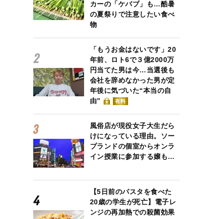
カーの「ケバブ」も…酷暑
の夏祭りで注意したい食べ
物
「もうお金はないです」20
年前、ロト6で３億2000万
円当てた男は今…当選後も
会社を辞めなかった男が定
年後に気づいた“本当の自
由”
有料
風俗店が現役女子大生だら
けになっている理由。ソー
プランドの個室からオンラ
イン授業に参加する嬢も…
【5日前のパスタを食べた
20歳の学生が死亡】電子レ
ンジの再加熱での殺菌効果