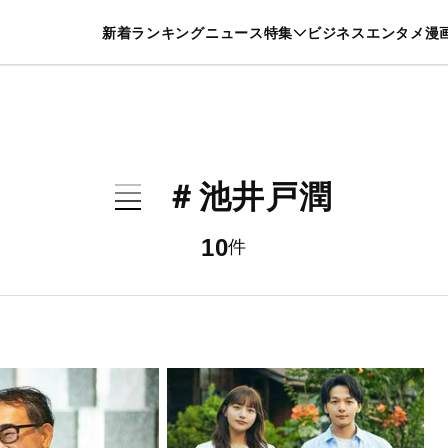
特集一覧を見る
漫画一覧を見る
新着
ランキング
ニュース
特集
ビジネス
エンタメ
漫
養・カルチャー
暮らし
スポーツ
ヘルスケア
美容
グルメ
＃池井戸潤
10
件