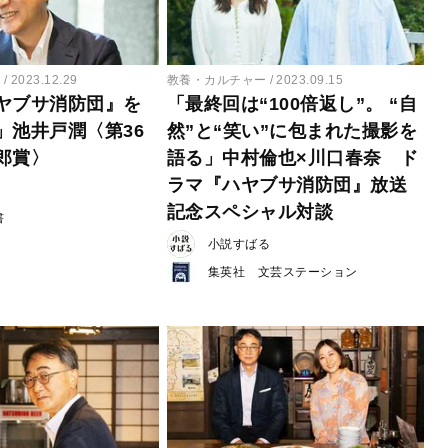
ー
2023.12.29
教養・カルチャー
2023.09.15
ヤブサ消防団』を
「最終回は“100倍返し”。 “自
」池井戸潤〈第36
然”と“笑い”に包まれた撮影を
郎賞〉
語る」中村倫也×川口春奈 ド
ラマ『ハヤブサ消防団』放送
記念スペシャル対談
書
小説すばる
集英社 文芸ステーション