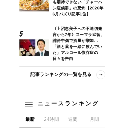
も期待できない「チャーハ
ン症候群」の恐怖【2026年
6月バズり記事1位】
《上沼恵美子への不適切発
言から7年》スーマラ武智、
誹謗中傷で酒量が増加…
「酒と薬を一緒に飲んでい
た」アルコール依存症の
日々を告白
記事ランキングの一覧を見る
ニュースランキング
最新
24時間
週間
月間