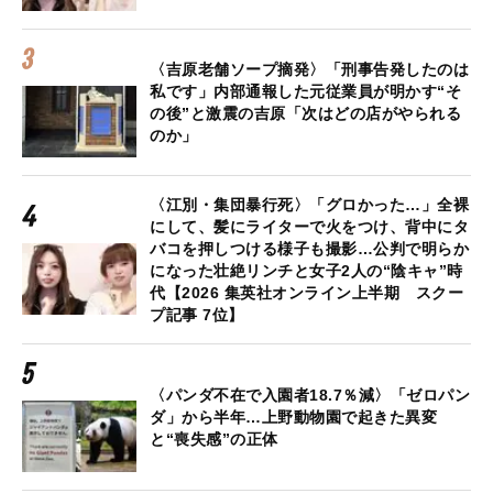
〈吉原老舗ソープ摘発〉「刑事告発したのは
私です」内部通報した元従業員が明かす“そ
の後”と激震の吉原「次はどの店がやられる
のか」
〈江別・集団暴行死〉「グロかった…」全裸
にして、髪にライターで火をつけ、背中にタ
バコを押しつける様子も撮影…公判で明らか
になった壮絶リンチと女子2人の“陰キャ”時
代【2026 集英社オンライン上半期 スクー
プ記事 7位】
〈パンダ不在で入園者18.7％減〉「ゼロパン
ダ」から半年…上野動物園で起きた異変
と“喪失感”の正体