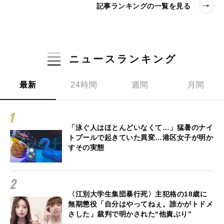
記事ランキングの一覧を見る
ニュースランキング
最新
24時間
週間
月間
「泳ぐ人はほとんどいなくて…」猛暑のナイ
トプールで起きていた異変…港区女子が明か
すその実態
〈江別大学生集団暴行死〉主犯格の18歳に
無期懲役「自分はやってねぇ。誰かがトドメ
さした」裁判で明かされた“他責ぶり”