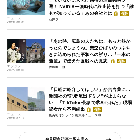
選！ NVIDIA一強時代に終止符を打つ「誰
もが知っている」あの会社とは
有料
ニュース
石井僚一
2026.08.03
「あの時、広島の人たちは、もっと熱か
ったのでしょうね」美空ひばりのつぶや
きに込められた平和への祈り…『一本の
鉛筆』で伝えた反戦への意志
有料
エンタメ
佐藤剛
2025.08.06
「日経に紹介してほしい」が合言葉に…
新聞社の“記者流出ドミノ”が止まらな
い 「TikToker化まで求められた」現場
記者から不満続出
有料
ニュース
集英社オンライン編集部ニュース班
2026.07.18
会員限定記事一覧を見る