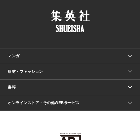
マンガ
取材・ファッション
少年マンガ
週刊少年ジャンプ
書籍
ファッション・美容
青年マンガ
ジャンプSQ.
Seventeen
週刊ヤングジャンプ
オンラインストア・その他WEBサービス
文芸・文庫・総合
芸能・情報・スポーツ
少女マンガ
Vジャンプ
non-no Web
ヤングジャンプ定期購読デジタル
すばる
Myojo
オンラインストア
りぼん
学芸・ノンフィクション・新書
最強ジャンプ
女性マンガ
@BAILA
ヤンジャン＋
小説すばる
週プレNEWS
マーガレット
集英社OTOコンテンツ
集英社 学芸編集部
少年ジャンプ＋
その他WEBサービス
クッキー
ライトノベル・ノベライズ
MAQUIA ONLINE
となりのヤングジャンプ