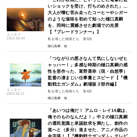
いショックを受け、打ちのめされた」…
大人が嗜む苦み走ったコーヒーやシガー
のような滋味を初めて知った樋口真嗣
を、同時に震撼させた劇場での光景
【『ブレードランナー』】
エンタメ
2023.03.04
私を壊した映画たち 第5回
樋口真嗣
「つながりの悪さなんて気にしないぜヒ
ャッハー！」多感な時期の樋口真嗣の感
性を形作った、富野喜幸（現・由悠季）
監督の凄まじい仕事量とスピード【『機
動戦士ガンダム』劇場版３部作編】
エンタメ
私を壊した映画たち 第4回
2023.02.11
樋口真嗣
「あいつは俺だ！ アムロ・レイ14歳は、
俺そのものなんだよ！」中２の樋口真嗣
の選民意識と承認欲求を満たし、創作の
道へと（多分）進ませた、アニメ作品の
金字塔！【『機動戦士ガンダム』テレビ