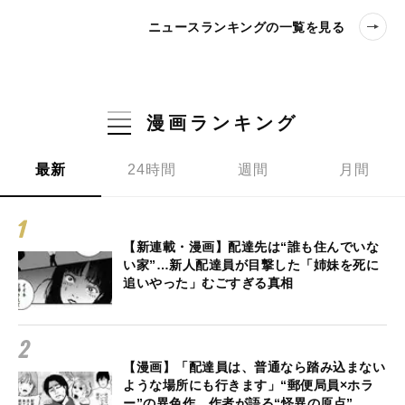
ニュースランキングの一覧を見る
漫画ランキング
最新
24時間
週間
月間
【新連載・漫画】配達先は“誰も住んでいな
い家”…新人配達員が目撃した「姉妹を死に
追いやった」むごすぎる真相
【漫画】「配達員は、普通なら踏み込まない
ような場所にも行きます」“郵便局員×ホラ
ー”の異色作、作者が語る“怪異の原点”