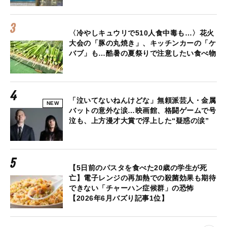
〈冷やしキュウリで510人食中毒も…〉花火
大会の「豚の丸焼き」、キッチンカーの「ケ
バブ」も…酷暑の夏祭りで注意したい食べ物
「泣いてないねんけどな」無頼派芸人・金属
NEW
バットの意外な涙…映画館、格闘ゲームで号
泣も、上方漫才大賞で浮上した“疑惑の涙”
【5日前のパスタを食べた20歳の学生が死
亡】電子レンジの再加熱での殺菌効果も期待
できない「チャーハン症候群」の恐怖
【2026年6月バズり記事1位】