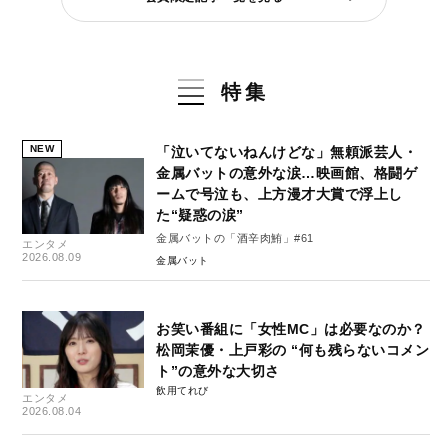
特集
NEW
「泣いてないねんけどな」無頼派芸人・
金属バットの意外な涙…映画館、格闘ゲ
ームで号泣も、上方漫才大賞で浮上し
た“疑惑の涙”
金属バットの「酒辛肉鮪」#61
エンタメ
2026.08.09
金属バット
お笑い番組に「女性MC」は必要なのか？
松岡茉優・上戸彩の “何も残らないコメン
ト”の意外な大切さ
飲用てれび
エンタメ
2026.08.04