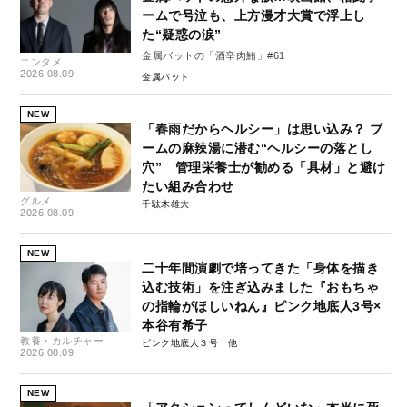
ームで号泣も、上方漫才大賞で浮上し
た“疑惑の涙”
金属バットの「酒辛肉鮪」#61
エンタメ
2026.08.09
金属バット
NEW
「春雨だからヘルシー」は思い込み？ ブ
ームの麻辣湯に潜む“ヘルシーの落とし
穴” 管理栄養士が勧める「具材」と避け
たい組み合わせ
グルメ
千駄木雄大
2026.08.09
NEW
二十年間演劇で培ってきた「身体を描き
込む技術」を注ぎ込みました『おもちゃ
の指輪がほしいねん』ピンク地底人3号×
本谷有希子
教養・カルチャー
ピンク地底人３号
2026.08.09
NEW