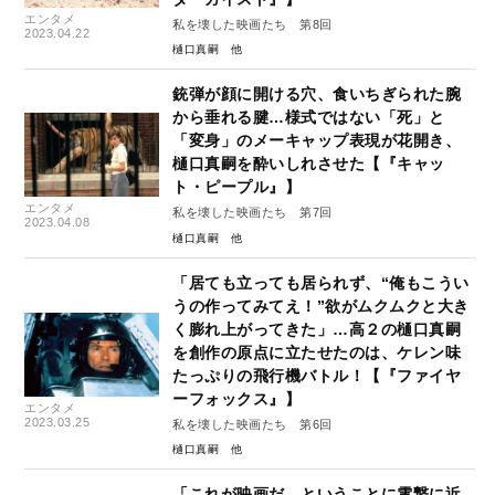
エンタメ
私を壊した映画たち 第8回
2023.04.22
樋口真嗣
銃弾が顔に開ける穴、食いちぎられた腕
から垂れる腱…様式ではない「死」と
「変身」のメーキャップ表現が花開き、
樋口真嗣を酔いしれさせた【『キャッ
ト・ピープル』】
エンタメ
私を壊した映画たち 第7回
2023.04.08
樋口真嗣
「居ても立っても居られず、“俺もこうい
うの作ってみてえ！”欲がムクムクと大き
く膨れ上がってきた」…高２の樋口真嗣
を創作の原点に立たせたのは、ケレン味
たっぷりの飛行機バトル！【『ファイヤ
ーフォックス』】
エンタメ
2023.03.25
私を壊した映画たち 第6回
樋口真嗣
「これが映画だ、ということに電撃に近