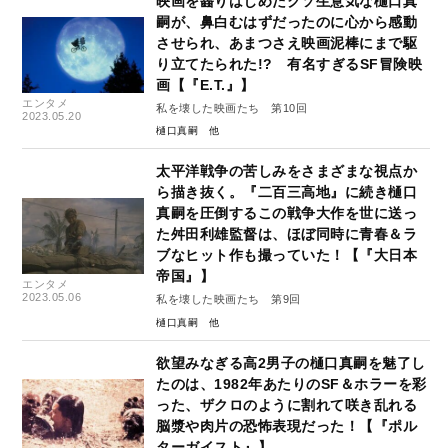
映画を齧りはじめたクソ生意気な樋口真
嗣が、鼻白むはずだったのに心から感動
させられ、あまつさえ映画泥棒にまで駆
り立てたられた!? 有名すぎるSF冒険映
画【『E.T.』】
エンタメ
私を壊した映画たち 第10回
2023.05.20
樋口真嗣
太平洋戦争の苦しみをさまざまな視点か
ら描き抜く。『二百三高地』に続き樋口
真嗣を圧倒するこの戦争大作を世に送っ
た舛田利雄監督は、ほぼ同時に青春＆ラ
ブなヒット作も撮っていた！【『大日本
帝国』】
エンタメ
2023.05.06
私を壊した映画たち 第9回
樋口真嗣
欲望みなぎる高2男子の樋口真嗣を魅了し
たのは、1982年あたりのSF＆ホラーを彩
った、ザクロのように割れて咲き乱れる
脳漿や肉片の恐怖表現だった！【『ポル
ターガイスト』】