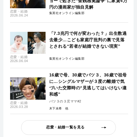
ョーで起きた“金銭感覚論争”に家賃4万
円の漫画家が独自見解
恋愛・結婚
集英社オンライン編集部
2026.06.24
「7.3兆円で何が変わった？」出生数過
去最少…こども家庭庁批判の裏で見落
とされる“若者が結婚できない現実”
恋愛・結婚
集英社オンライン編集部
2026.06.04
16歳で母、30歳でバツ３、36歳で祖母
に…シングルマザーが３度の離婚で気
づいた交際時の“見逃してはいけない違
和感”
バツ３の３児ママ#2
恋愛・結婚
2026.03.28
木下未希
恋愛・結婚一覧を見る