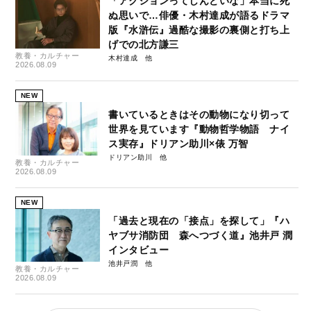
「アクションってしんどいな」本当に死
ぬ思いで…俳優・木村達成が語るドラマ
版『水滸伝』過酷な撮影の裏側と打ち上
げでの北方謙三
教養・カルチャー
木村達成
2026.08.09
NEW
書いているときはその動物になり切って
世界を見ています『動物哲学物語 ナイ
ス実存』ドリアン助川×俵 万智
ドリアン助川
教養・カルチャー
2026.08.09
NEW
「過去と現在の「接点」を探して」『ハ
ヤブサ消防団 森へつづく道』池井戸 潤
インタビュー
池井戸潤
教養・カルチャー
2026.08.09