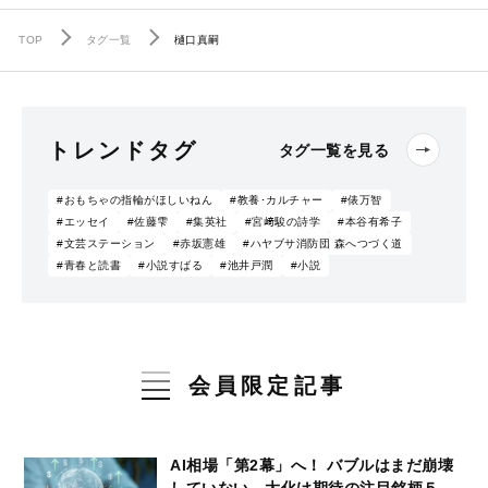
TOP
タグ一覧
樋口真嗣
トレンドタグ
タグ一覧を見る
#おもちゃの指輪がほしいねん
#教養･カルチャー
#俵万智
#エッセイ
#佐藤雫
#集英社
#宮﨑駿の詩学
#本谷有希子
#文芸ステーション
#赤坂憲雄
#ハヤブサ消防団 森へつづく道
#青春と読書
#小説すばる
#池井戸潤
#小説
会員限定記事
AI相場「第2幕」へ！ バブルはまだ崩壊
していない…大化け期待の注目銘柄５