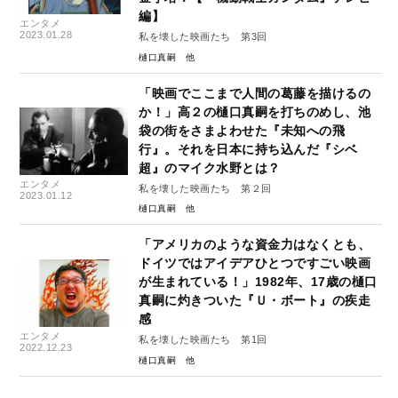
編】
エンタメ
2023.01.28
私を壊した映画たち 第3回
樋口真嗣
「映画でここまで人間の葛藤を描けるの
か！」高２の樋口真嗣を打ちのめし、池
袋の街をさまよわせた『未知への飛
行』。それを日本に持ち込んだ『シベ
超』のマイク水野とは？
エンタメ
私を壊した映画たち 第２回
2023.01.12
樋口真嗣
「アメリカのような資金力はなくとも、
ドイツではアイデアひとつですごい映画
が生まれている！」1982年、17歳の樋口
真嗣に灼きついた『Ｕ・ボート』の疾走
感
エンタメ
私を壊した映画たち 第1回
2022.12.23
樋口真嗣