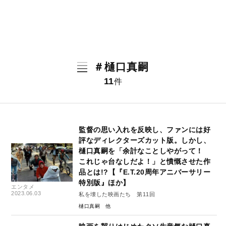
＃樋口真嗣
11
件
監督の思い入れを反映し、ファンには好
評なディレクターズカット版。しかし、
樋口真嗣を「余計なことしやがって！
これじゃ台なしだよ！」と憤慨させた作
品とは!?【『E.T.20周年アニバーサリー
特別版』ほか】
エンタメ
2023.06.03
私を壊した映画たち 第11回
樋口真嗣