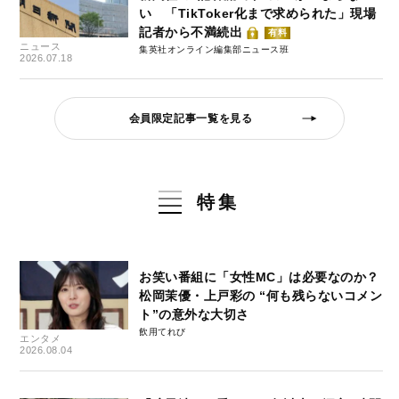
い 「TikToker化まで求められた」現場
記者から不満続出
有料
ニュース
集英社オンライン編集部ニュース班
2026.07.18
会員限定記事一覧を見る
特集
お笑い番組に「女性MC」は必要なのか？
松岡茉優・上戸彩の “何も残らないコメン
ト”の意外な大切さ
飲用てれび
エンタメ
2026.08.04