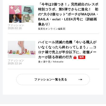
「今年は2個つき！」完売続出のレスポ
特別コラボ、第5弾でさらに進化！ 初
の“大小2個セット”ポーチがMAQUIA・
BAILA・eclat・LEE4月号に〈詳細画
像あり〉
ファッション
2026.02.16
集英社オンライン編集部
ハイヒール消滅の危機「今いる職人が
いなくなったら終わってしまう」…コ
ロナ禍で売上が半分以下に、老舗メー
カーが語る存続の行方
無料
ファッション
逢ヶ瀬十吾／A4studio
2025.12.14
ファッション一覧を見る