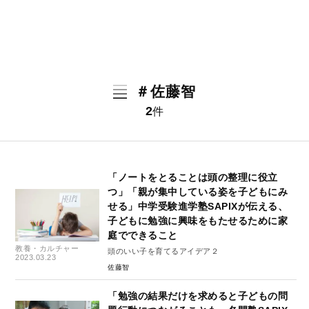
＃佐藤智
2
件
「ノートをとることは頭の整理に役立
つ」「親が集中している姿を子どもにみ
せる」中学受験進学塾SAPIXが伝える、
子どもに勉強に興味をもたせるために家
庭でできること
教養・カルチャー
頭のいい子を育てるアイデア２
2023.03.23
佐藤智
「勉強の結果だけを求めると子どもの問