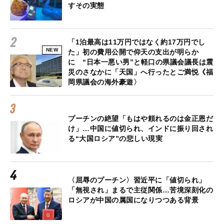
すその実態
「1泊最高は11万円ではなく約17万円でし
NEW
た」初の費用公開で仰天の支出が明らか
に “日本一悪い男”と軽口の県議会議長は震
災のさなかに「天国」へ行ったとご満悦《福
岡県議会の海外豪遊〉
プーチンの絶望「もはや頼れるのは金正恩だ
け」…中国に値切られ、インドに振り回され
る“大国ロシア”の悲しい現実
〈屈辱のプーチン〉習近平に「値切られ」
「無視され」まるで主従関係…苦境深刻化の
ロシアが中国の属国になりつつある背景