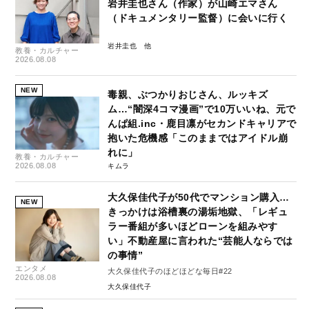
岩井圭也さん（作家）が山崎エマさん
（ドキュメンタリー監督）に会いに行く
岩井圭也
教養・カルチャー
2026.08.08
NEW
毒親、ぶつかりおじさん、ルッキズ
ム…“闇深4コマ漫画”で10万いいね、元で
んぱ組.inc・鹿目凛がセカンドキャリアで
抱いた危機感「このままではアイドル崩
れに」
教養・カルチャー
2026.08.08
キムラ
大久保佳代子が50代でマンション購入…
NEW
きっかけは浴槽裏の湯垢地獄、「レギュ
ラー番組が多いほどローンを組みやす
い」不動産屋に言われた“芸能人ならでは
の事情”
エンタメ
大久保佳代子のほどほどな毎日#22
2026.08.08
大久保佳代子