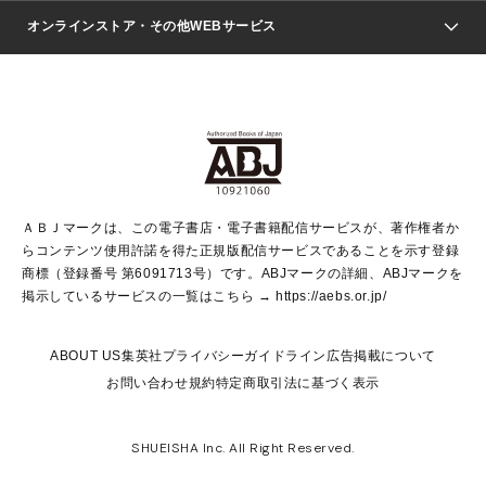
ジャンプSQ.
Seventeen
週刊ヤングジャンプ
オンラインストア・その他WEBサービス
文芸・文庫・総合
芸能・情報・スポーツ
少女マンガ
Vジャンプ
non-no Web
ヤングジャンプ定期購読デジタル
すばる
Myojo
オンラインストア
りぼん
学芸・ノンフィクション・新書
最強ジャンプ
女性マンガ
@BAILA
ヤンジャン＋
小説すばる
週プレNEWS
マーガレット
集英社OTOコンテンツ
集英社 学芸編集部
少年ジャンプ＋
その他WEBサービス
クッキー
ライトノベル・ノベライズ
MAQUIA ONLINE
となりのヤングジャンプ
集英社 文芸ステーション
週プレ グラジャパ！
別冊マーガレット
SHUEISHA MANGA-ART HERITAGE
集英社 ビジネス書
ゼブラック
ココハナ
SHUEISHA ADNAVI
SPUR.JP
集英社Webマガジン Cobalt
グランドジャンプ
web 集英社文庫
キッズ
web Sportiva
マンガMee
ジャンプキャラクターズストア
集英社新書
ジャンプルーキー！
月刊オフィスユー
ＡＢＪマークは、この電子書店・電子書籍配信サービスが、著作権者か
EDITOR'S LAB
LEE
集英社オレンジ文庫
ウルトラジャンプ
青春と読書
パラスポ＋！
らコンテンツ使用許諾を得た正規版配信サービスであることを示す登録
集英社みらい文庫
リマコミ＋
HAPPY PLUS STORE
集英社新書プラス
ジャンプTOON
商標（登録番号 第6091713号）です。ABJマークの詳細、ABJマークを
Marisol
シフォン文庫
アジア人物史
S-KIDS.LAND
マンガMeets
掲示しているサービスの一覧はこちら →
https://aebs.or.jp/
shueisha vox
よみタイ
S-MANGA
Web éclat
ダッシュエックス文庫
LEEマルシェ
kotoba
集英社ジャンプリミックス
ABOUT US
集英社プライバシーガイドライン
広告掲載について
T JAPAN:The New York Times Style Magazine
JUMP j BOOKS
お問い合わせ
規約
特定商取引法に基づく表示
SHOP Marisol
e!集英社
集英社コミック文庫
集英社女性誌ポータル
éclat premium
imidas
MEN'S NON-NO WEB
SHUEISHA Inc. All Right Reserved.
mirabella