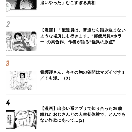
追いやった」むごすぎる真相
【漫画】「配達員は、普通なら踏み込まない
ような場所にも行きます」“郵便局員×ホラ
ー”の異色作、作者が語る“怪異の原点”
看護師さん、今その胸の谷間はマズイです!!
／くも漫。（9）
【漫画】出会い系アプリで知り合った26歳
離れたおじさんとの人生初体験で、とんでも
ない詐欺にあって…(2)