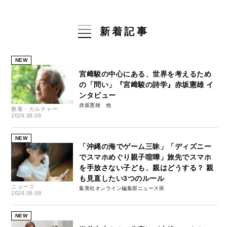
新着記事
NEW
宮﨑駿の中心にある、世界を考えるため
の「問い」『宮﨑駿の詩学』赤坂憲雄 イ
ンタビュー
赤坂憲雄
教養・カルチャー
2026.08.08
NEW
「沖縄の海でゲーム三昧」「ディズニー
でスマホめぐり親子喧嘩」旅先でスマホ
を手放さない子ども、親はどうする？ 親
も見直したい3つのルール
ニュース
集英社オンライン編集部ニュース班
2026.08.08
NEW