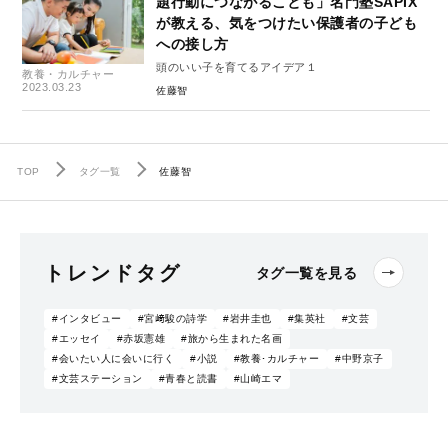
題行動につながることも」名門塾SAPIX
が教える、気をつけたい保護者の子ども
への接し方
頭のいい子を育てるアイデア１
教養・カルチャー
2023.03.23
佐藤智
TOP
タグ一覧
佐藤智
トレンドタグ
タグ一覧を見る
#インタビュー
#宮﨑駿の詩学
#岩井圭也
#集英社
#文芸
#エッセイ
#赤坂憲雄
#旅から生まれた名画
#会いたい人に会いに行く
#小説
#教養･カルチャー
#中野京子
#文芸ステーション
#青春と読書
#山崎エマ