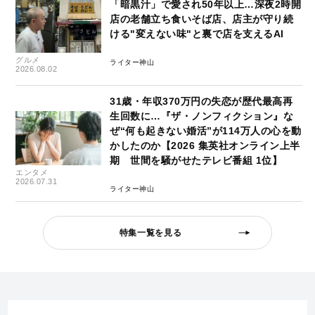
「暗黒汁」で愛され50年以上…深夜2時開
店の老舗立ち食いそば店、店主が守り続
ける"変えない味"と裏で店を支えるAI
グルメ
ライター神山
2026.08.02
31歳・年収370万円の失恋が歴代最高再
生回数に…『ザ・ノンフィクション』な
ぜ“何も起きない婚活”が114万人の心を動
かしたのか【2026 集英社オンライン上半
期 世間を騒がせたテレビ番組 1位】
エンタメ
2026.07.31
ライター神山
特集一覧を見る