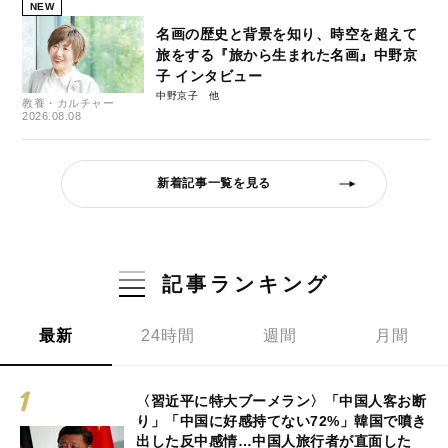
NEW
名画の歴史と背景を知り、時空を超えて
旅をする『旅から生まれた名画』中野京
子 インタビュー
中野京子
教養・カルチャー
2026.08.08
新着記事一覧を見る
記事ランキング
最新
24時間
週間
月間
〈習近平に特大ブーメラン〉「中国人客お断
り」「中国に好感持てない72%」韓国で噴き
出した反中感情…中国人旅行者が直面した