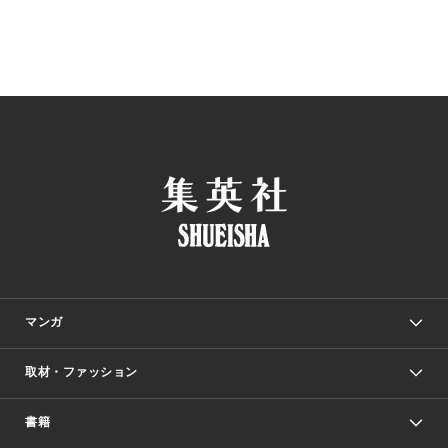
マンガ
取材・ファッション
少年マンガ
週刊少年ジャンプ
書籍
ファッション・美容
青年マンガ