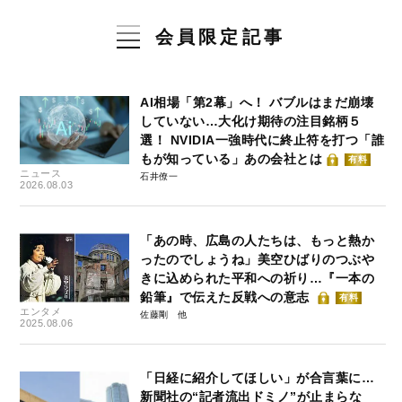
会員限定記事
AI相場「第2幕」へ！ バブルはまだ崩壊
していない…大化け期待の注目銘柄５
選！ NVIDIA一強時代に終止符を打つ「誰
もが知っている」あの会社とは
有料
ニュース
石井僚一
2026.08.03
「あの時、広島の人たちは、もっと熱か
ったのでしょうね」美空ひばりのつぶや
きに込められた平和への祈り…『一本の
鉛筆』で伝えた反戦への意志
有料
エンタメ
佐藤剛
2025.08.06
「日経に紹介してほしい」が合言葉に…
新聞社の“記者流出ドミノ”が止まらな