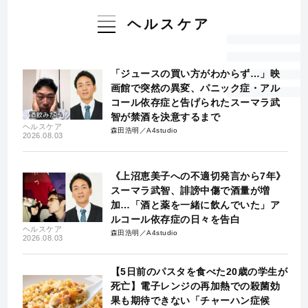
ヘルスケア
「ジュースの買い方がわからず…」映
画館で突然の異変、パニック症・アル
コール依存症と告げられたスーマラ武
智が禁酒を決意するまで
ヘルスケア
森田浩明／A4studio
2026.08.03
《上沼恵美子への不適切発言から7年》
スーマラ武智、誹謗中傷で酒量が増
加…「酒と薬を一緒に飲んでいた」ア
ルコール依存症の日々を告白
ヘルスケア
森田浩明／A4studio
2026.08.03
【5日前のパスタを食べた20歳の学生が
死亡】電子レンジの再加熱での殺菌効
果も期待できない「チャーハン症候