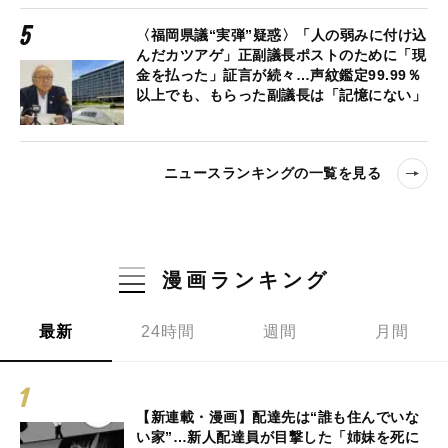
〈福岡県議“実弾”疑惑〉「人の弱みに付け込
んだカツアゲ」正副議長ポストのために「現
金を払った」証言が続々…声紋鑑定99.99％
以上でも、もらった副議長は「記憶にない」
ニュースランキングの一覧を見る
漫画ランキング
最新
24時間
週間
月間
【新連載・漫画】配達先は“誰も住んでいな
い家”…新人配達員が目撃した「姉妹を死に