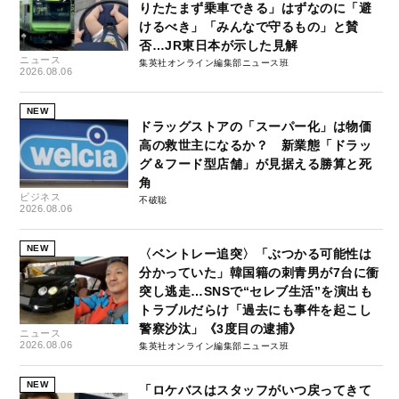
りたたまず乗車できる」はずなのに「避
けるべき」「みんなで守るもの」と賛
否…JR東日本が示した見解
ニュース
集英社オンライン編集部ニュース班
2026.08.06
NEW
ドラッグストアの「スーパー化」は物価
高の救世主になるか？ 新業態「ドラッ
グ＆フード型店舗」が見据える勝算と死
角
ビジネス
不破聡
2026.08.06
NEW
〈ベントレー追突〉「ぶつかる可能性は
分かっていた」韓国籍の刺青男が7台に衝
突し逃走…SNSで“セレブ生活”を演出も
トラブルだらけ「過去にも事件を起こし
警察沙汰」《3度目の逮捕》
ニュース
2026.08.06
集英社オンライン編集部ニュース班
NEW
「ロケバスはスタッフがいつ戻ってきて