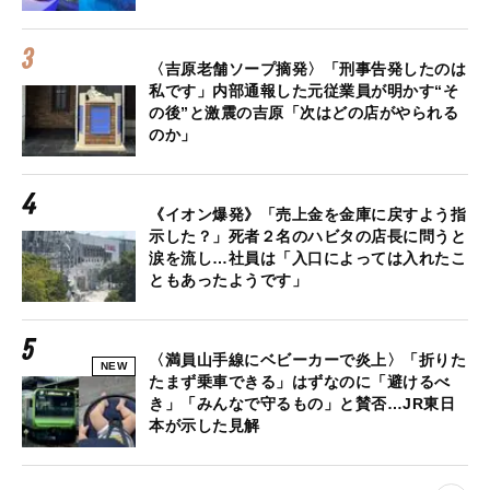
〈吉原老舗ソープ摘発〉「刑事告発したのは
私です」内部通報した元従業員が明かす“そ
の後”と激震の吉原「次はどの店がやられる
のか」
《イオン爆発》「売上金を金庫に戻すよう指
示した？」死者２名のハビタの店長に問うと
涙を流し…社員は「入口によっては入れたこ
ともあったようです」
〈満員山手線にベビーカーで炎上〉「折りた
NEW
たまず乗車できる」はずなのに「避けるべ
き」「みんなで守るもの」と賛否…JR東日
本が示した見解