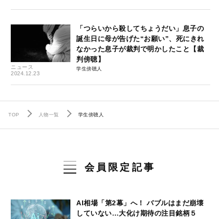
「つらいから殺してちょうだい」息子の
誕生日に母が告げた“お願い”、死にきれ
なかった息子が裁判で明かしたこと【裁
判傍聴】
ニュース
学生傍聴人
2024.12.23
TOP
人物一覧
学生傍聴人
会員限定記事
AI相場「第2幕」へ！ バブルはまだ崩壊
していない…大化け期待の注目銘柄５