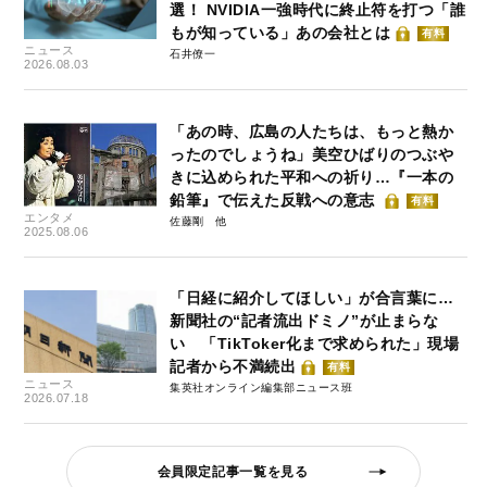
選！ NVIDIA一強時代に終止符を打つ「誰
もが知っている」あの会社とは
有料
ニュース
石井僚一
2026.08.03
「あの時、広島の人たちは、もっと熱か
ったのでしょうね」美空ひばりのつぶや
きに込められた平和への祈り…『一本の
鉛筆』で伝えた反戦への意志
有料
エンタメ
佐藤剛
2025.08.06
「日経に紹介してほしい」が合言葉に…
新聞社の“記者流出ドミノ”が止まらな
い 「TikToker化まで求められた」現場
記者から不満続出
有料
ニュース
集英社オンライン編集部ニュース班
2026.07.18
会員限定記事一覧を見る