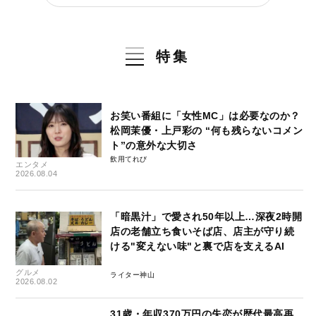
特集
お笑い番組に「女性MC」は必要なのか？
松岡茉優・上戸彩の “何も残らないコメン
ト”の意外な大切さ
飲用てれび
エンタメ
2026.08.04
「暗黒汁」で愛され50年以上…深夜2時開
店の老舗立ち食いそば店、店主が守り続
ける"変えない味"と裏で店を支えるAI
グルメ
ライター神山
2026.08.02
31歳・年収370万円の失恋が歴代最高再