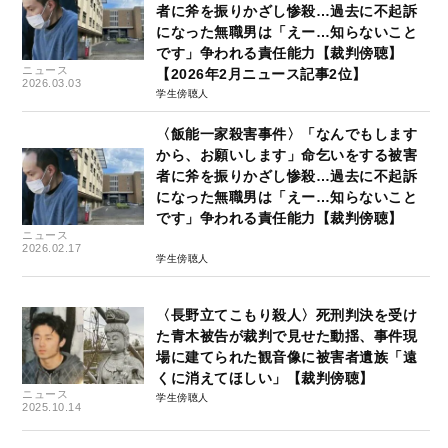
者に斧を振りかざし惨殺…過去に不起訴
になった無職男は「えー…知らないこと
です」争われる責任能力【裁判傍聴】
ニュース
【2026年2月ニュース記事2位】
2026.03.03
学生傍聴人
〈飯能一家殺害事件〉「なんでもします
から、お願いします」命乞いをする被害
者に斧を振りかざし惨殺…過去に不起訴
になった無職男は「えー…知らないこと
です」争われる責任能力【裁判傍聴】
ニュース
2026.02.17
学生傍聴人
〈長野立てこもり殺人〉死刑判決を受け
た青木被告が裁判で見せた動揺、事件現
場に建てられた観音像に被害者遺族「遠
くに消えてほしい」【裁判傍聴】
ニュース
学生傍聴人
2025.10.14