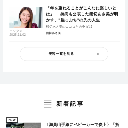
「年を重ねることがこんなに楽しいと
は」──持病も公表した熊切あさ美が明
かす、”崖っぷち”の先の人生
熊切あさ美のココロとカラダ#2
エンタメ
熊切あさ美
2025.11.02
美容一覧を見る
新着記事
NEW
〈満員山手線にベビーカーで炎上〉「折