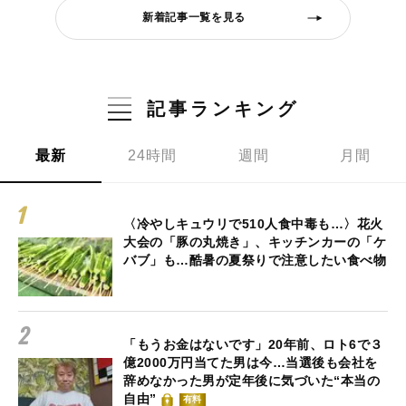
新着記事一覧を見る
記事ランキング
最新
24時間
週間
月間
〈冷やしキュウリで510人食中毒も…〉花火
大会の「豚の丸焼き」、キッチンカーの「ケ
バブ」も…酷暑の夏祭りで注意したい食べ物
「もうお金はないです」20年前、ロト6で３
億2000万円当てた男は今…当選後も会社を
辞めなかった男が定年後に気づいた“本当の
自由”
有料