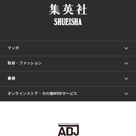
マンガ
取材・ファッション
少年マンガ
週刊少年ジャンプ
書籍
ファッション・美容
青年マンガ
ジャンプSQ.
Seventeen
週刊ヤングジャンプ
オンラインストア・その他WEBサービス
文芸・文庫・総合
芸能・情報・スポーツ
少女マンガ
Vジャンプ
non-no Web
ヤングジャンプ定期購読デジタル
すばる
Myojo
オンラインストア
りぼん
学芸・ノンフィクション・新書
最強ジャンプ
女性マンガ
@BAILA
ヤンジャン＋
小説すばる
週プレNEWS
マーガレット
集英社OTOコンテンツ
集英社 学芸編集部
少年ジャンプ＋
その他WEBサービス
クッキー
ライトノベル・ノベライズ
MAQUIA ONLINE
となりのヤングジャンプ
集英社 文芸ステーション
週プレ グラジャパ！
別冊マーガレット
SHUEISHA MANGA-ART HERITAGE
集英社 ビジネス書