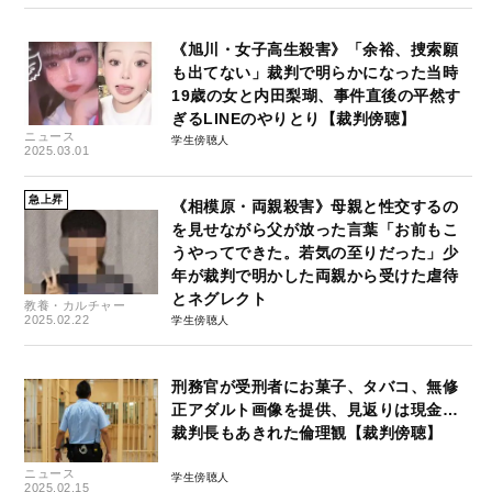
《旭川・女子高生殺害》「余裕、捜索願
も出てない」裁判で明らかになった当時
19歳の女と内田梨瑚、事件直後の平然す
ぎるLINEのやりとり【裁判傍聴】
ニュース
学生傍聴人
2025.03.01
急上昇
《相模原・両親殺害》母親と性交するの
を見せながら父が放った言葉「お前もこ
うやってできた。若気の至りだった」少
年が裁判で明かした両親から受けた虐待
とネグレクト
教養・カルチャー
2025.02.22
学生傍聴人
刑務官が受刑者にお菓子、タバコ、無修
正アダルト画像を提供、見返りは現金…
裁判長もあきれた倫理観【裁判傍聴】
ニュース
学生傍聴人
2025.02.15