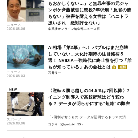
もおかしくない…」と無罪主張の元ジャ
ンポケ斉藤被告に懲役7年求刑「反省の情
もない」被害を訴える女性は「ハニトラ
扱いされ…絶対許せない」
ニュース
2026.08.06
集英社オンライン編集部ニュース班
AI相場「第2幕」へ！ バブルはまだ崩壊
していない…大化け期待の注目銘柄５
選！ NVIDIA一強時代に終止符を打つ「誰
もが知っている」あの会社とは
有料
ニュース
石井僚一
2026.08.03
NEW
〈逆転＆勝ち越しの44.5％は7回以降〉7
イニング制導入で高校野球はどう変わ
る？ データが明らかにする“短縮”の弊害
「7回制が奪うもの-データが証明するドラマの消
スポーツ
失-」
2026.08.06
ゴジキ（@godziki_55）