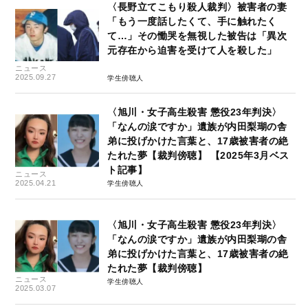
〈長野立てこもり殺人裁判〉被害者の妻
「もう一度話したくて、手に触れたく
て…」その慟哭を無視した被告は「異次
元存在から迫害を受けて人を殺した」
ニュース
2025.09.27
学生傍聴人
〈旭川・女子高生殺害 懲役23年判決〉
「なんの涙ですか」遺族が内田梨瑚の舎
弟に投げかけた言葉と、17歳被害者の絶
たれた夢【裁判傍聴】 【2025年3月ベス
ト記事】
ニュース
2025.04.21
学生傍聴人
〈旭川・女子高生殺害 懲役23年判決〉
「なんの涙ですか」遺族が内田梨瑚の舎
弟に投げかけた言葉と、17歳被害者の絶
たれた夢【裁判傍聴】
ニュース
学生傍聴人
2025.03.07