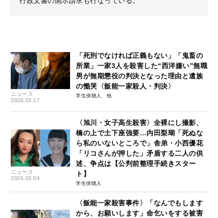
行政文書の開示請求も行なっている。
「死刑でなければ正義もない」「鬼畜の
所業」一家3人を殺害した“西洋嫌い”無職
男が無期懲役の判決となった理由と遺族
の慟哭〈飯能一家殺人・判決〉
ニュース
学生傍聴人
2026.03.17
〈旭川・女子高生殺害〉全裸にし撮影、
橋の上で土下座強要…内田梨瑚「死ぬな
ら私のいないところで」舎弟・小西優花
「リコさんが押した」矛盾する二人の供
述、争点は【公判前整理手続きスター
ニュース
ト】
2026.03.04
学生傍聴人
〈飯能一家殺害事件〉「なんでもします
から、お願いします」命乞いをする被害