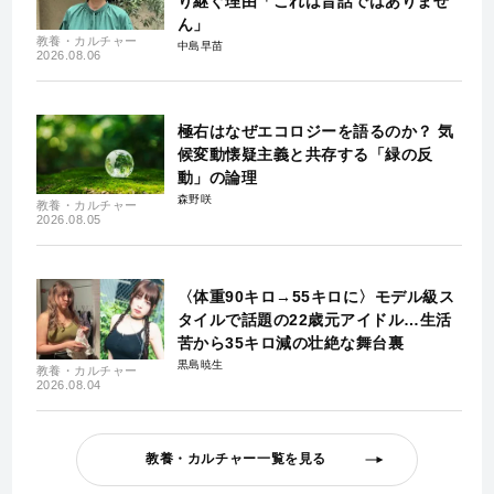
り継ぐ理由「これは昔話ではありませ
ん」
教養・カルチャー
中島早苗
2026.08.06
極右はなぜエコロジーを語るのか？ 気
候変動懐疑主義と共存する「緑の反
動」の論理
森野咲
教養・カルチャー
2026.08.05
〈体重90キロ→55キロに〉モデル級ス
タイルで話題の22歳元アイドル…生活
苦から35キロ減の壮絶な舞台裏
黒島暁生
教養・カルチャー
2026.08.04
教養・カルチャー一覧を見る