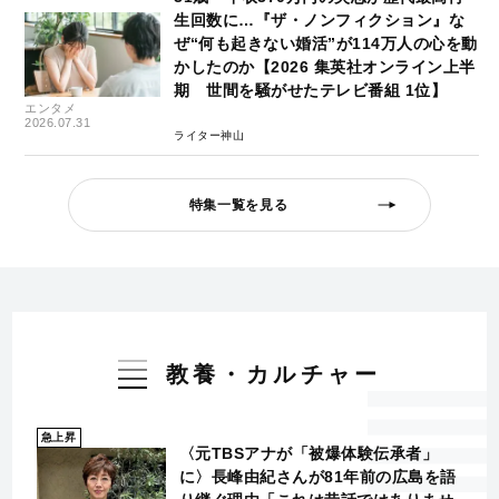
生回数に…『ザ・ノンフィクション』な
ぜ“何も起きない婚活”が114万人の心を動
かしたのか【2026 集英社オンライン上半
期 世間を騒がせたテレビ番組 1位】
エンタメ
2026.07.31
ライター神山
特集一覧を見る
教養・カルチャー
急上昇
〈元TBSアナが「被爆体験伝承者」
に〉長峰由紀さんが81年前の広島を語