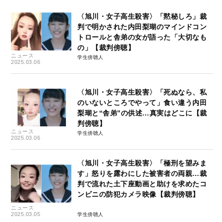
〈旭川・女子高生殺害〉「黙秘しろ」裁
判で明かされた内田梨瑚のマインドコン
トロールと舎弟の女が語った「大切なも
の」【裁判傍聴】
ニュース
学生傍聴人
2025.03.06
〈旭川・女子高生殺害〉「死ぬなら、私
のいないところでやって」食い違う内田
梨瑚と“舎弟”の供述…真実はどこに【裁
判傍聴】
ニュース
学生傍聴人
2025.03.06
〈旭川・女子高生殺害〉「極刑を望みま
す」怒りを露わにした被害者の両親…裁
判で流れた土下座動画と助けを求めたコ
ンビニの防犯カメラ映像【裁判傍聴】
ニュース
2025.03.05
学生傍聴人