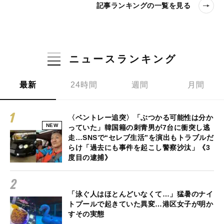
記事ランキングの一覧を見る
ニュースランキング
最新
24時間
週間
月間
〈ベントレー追突〉「ぶつかる可能性は分か
NEW
っていた」韓国籍の刺青男が7台に衝突し逃
走…SNSで“セレブ生活”を演出もトラブルだ
らけ「過去にも事件を起こし警察沙汰」《3
度目の逮捕》
「泳ぐ人はほとんどいなくて…」猛暑のナイ
トプールで起きていた異変…港区女子が明か
すその実態