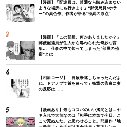
【漫画】「配達員は、普通なら踏み込まない
ような場所にも行きます」“郵便局員×ホラ
ー”の異色作、作者が語る“怪異の原点”
【漫画】「この部屋、何かありましたか？」
郵便配達員が住人から尋ねられた奇妙な言
葉… 仕事の中で知ってしまった“部屋の秘
密”とは
【相原コージ】「自殺未遂しちゃったんだよ
ね、ドアノブで首を吊って」衝撃の告白に妻
の反応は……
【漫画あり】最もコスパのいい拷問とは…ヤ
キ入れで大切なのは「相手に本気で今日、こ
こで死ぬんだ」と思わせること。問題作『地
元最高！』を手がける会社員・草下シンヤ