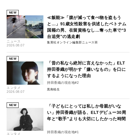
NEW
≪飯能≫「腹が減って食べ物を盗もう
と…」91歳女性殺害を供述したベトナム
国籍の男、在留資格なし…奪った車で“3
台追突”の逃走劇
ニュース
集英社オンライン編集部ニュース班
2026.08.07
NEW
「昔の私なら絶対に言えなかった」ELT
持田香織が明かす「嫌いなもの」を口に
するようになった理由
持田香織の現在地#2
エンタメ
黒島暁生
2026.08.07
NEW
「子どもにとっては私しか母親がいな
い」持田香織が語る、ELTデビュー30周
年と“歌手”よりも大切にしたかった時間
持田香織の現在地#1
エンタメ