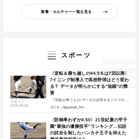
教養・カルチャー一覧を見る
スポーツ
〈逆転＆勝ち越しの44.5％は7回以降〉
7イニング制導入で高校野球はどう変わ
る？ データが明らかにする“短縮”の弊
害
「7回制が奪うもの-データが証明するドラマの消
スポーツ
失-」
2026.08.06
ゴジキ（@godziki_55）
〈防御率わずか0.50〉21世紀夏の甲子
園“最強の優勝投手”ランキング…伝説
の試合を制したハンカチ王子を抑えた