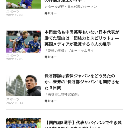
の評価が爆上がり中！
カタールW杯・日本代表のキーマン
スポーツ
井川洋一
2022.12.06
本田圭佑も中田英寿もいない日本代表が
勝てた理由は「団結力とスピリット」―
英国メディアが激賞する３人の選手
「逆転の王様」ブルー・サムライ
スポーツ
井川洋一
2022.12.05
長谷部誠は森保ジャパンをどう見たの
か…未来の“長谷部ジャパン”を期待させ
た３日間
「長谷部は精神安定剤」
スポーツ
井川洋一
2022.10.14
【国内組8選手】代表サバイバルで生き残