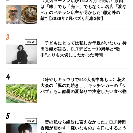
〈人気ラーメン店が1年3カ月で閉店〉原因
は「味」でも「売上」でもなく…名店「渡な
べ」のベテラン店主が明かした“想定外の
敵”【2026年7月バズり記事2位】
NEW
「子どもにとっては私しか母親がいない」持
田香織が語る、ELTデビュー30周年と“歌
手”よりも大切にしたかった時間
〈冷やしキュウリで510人食中毒も…〉花火
大会の「豚の丸焼き」、キッチンカーの「ケ
バブ」も…酷暑の夏祭りで注意したい食べ物
NEW
「昔の私なら絶対に言えなかった」ELT持田
香織が明かす「嫌いなもの」を口にするよう