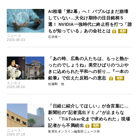
AI相場「第2幕」へ！ バブルはまだ崩壊
していない…大化け期待の注目銘柄５
選！ NVIDIA一強時代に終止符を打つ「誰
もが知っている」あの会社とは
有料
ニュース
石井僚一
2026.08.03
「あの時、広島の人たちは、もっと熱か
ったのでしょうね」美空ひばりのつぶや
きに込められた平和への祈り…『一本の
鉛筆』で伝えた反戦への意志
有料
エンタメ
佐藤剛
2025.08.06
「日経に紹介してほしい」が合言葉に…
新聞社の“記者流出ドミノ”が止まらな
い 「TikToker化まで求められた」現場
記者から不満続出
有料
ニュース
集英社オンライン編集部ニュース班
2026.07.18