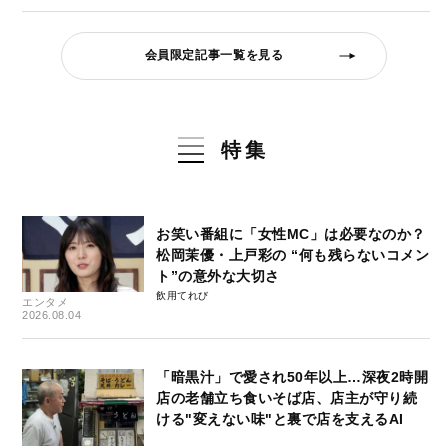
会員限定記事一覧を見る
特集
お笑い番組に「女性MC」は必要なのか？
松岡茉優・上戸彩の “何も残らないコメン
ト”の意外な大切さ
飲用てれび
エンタメ
2026.08.04
「暗黒汁」で愛され50年以上…深夜2時開
店の老舗立ち食いそば店、店主が守り続
ける"変えない味"と裏で店を支えるAI