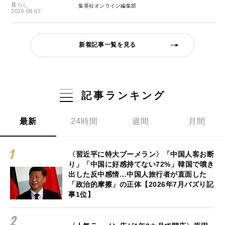
暮らし
集英社オンライン編集部
2026.08.07
新着記事一覧を見る
記事ランキング
最新
24時間
週間
月間
〈習近平に特大ブーメラン〉「中国人客お断
り」「中国に好感持てない72%」韓国で噴き
出した反中感情…中国人旅行者が直面した
「政治的摩擦」の正体【2026年7月バズり記
事1位】