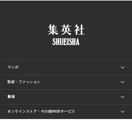
マンガ
取材・ファッション
少年マンガ
週刊少年ジャンプ
書籍
ファッション・美容
青年マンガ
ジャンプSQ.
Seventeen
週刊ヤングジャンプ
オンラインストア・その他WEBサービス
文芸・文庫・総合
芸能・情報・スポーツ
少女マンガ
Vジャンプ
non-no Web
ヤングジャンプ定期購読デジタル
すばる
Myojo
オンラインストア
りぼん
学芸・ノンフィクション・新書
最強ジャンプ
女性マンガ