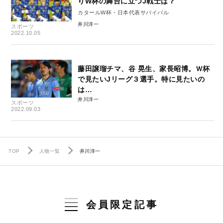
りW杯の舞台に立つJ戦士は？
カタールW杯・日本代表サバイバル
井川洋一
スポーツ
2022.10.05
藤田譲瑠チマ、谷 晃生、家長昭博。Ｗ杯
で見たいJリーグ３選手。特に見たいの
は…
井川洋一
スポーツ
2022.09.03
TOP
人物一覧
井川洋一
会員限定記事