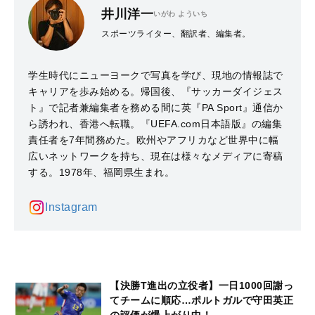
井川洋一
いがわ よういち
スポーツライター、翻訳者、編集者。
学生時代にニューヨークで写真を学び、現地の情報誌で
キャリアを歩み始める。帰国後、『サッカーダイジェス
ト』で記者兼編集者を務める間に英『PA Sport』通信か
ら誘われ、香港へ転職。『UEFA.com日本語版』の編集
責任者を7年間務めた。欧州やアフリカなど世界中に幅
広いネットワークを持ち、現在は様々なメディアに寄稿
する。1978年、福岡県生まれ。
Instagram
【決勝T進出の立役者】一日1000回謝っ
てチームに順応…ポルトガルで守田英正