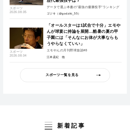
歴代最強投手は？
データで選ぶ本書の”最強の優勝投手”ランキング
スポーツ
2026.08.05
ゴジキ（@godziki_55）
「オールスターは1試合で十分」エモや
んが球宴に持論を展開…酷暑の夏の甲
子園には「そんなにお体が大事ならも
うやらなくていい」
エモやんの月刊野球放談#8
スポーツ
2026.08.04
江本孟紀
スポーツ一覧を見る
新着記事