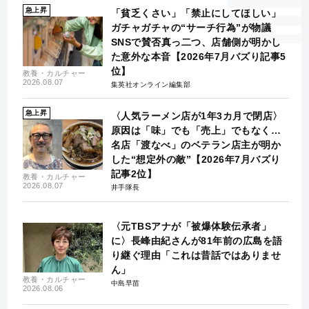
急上昇
「貧乏くさい」「禁止にしてほしい」
ガチャガチャの“サーチ行為”が物議
SNSで賛否真っ二つ、店舗側が明かし
た意外な本音【2026年7月バズり記事5
位】
教養・カルチャー
2026.08.07
集英社オンライン編集部
急上昇
〈人気ラーメン店が1年3カ月で閉店〉
原因は「味」でも「売上」でもなく…
名店「渡なべ」のベテラン店主が明か
した“想定外の敵”【2026年7月バズり
記事2位】
教養・カルチャー
2026.08.07
井手隊長
〈元TBSアナが「被爆体験伝承者」
に〉長峰由紀さんが81年前の広島を語
り継ぐ理由「これは昔話ではありませ
ん」
教養・カルチャー
中島早苗
2026.08.06