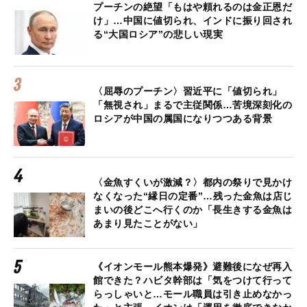
プーチンの絶望「もはや頼れるのは金正恩だ
け」…中国に値切られ、インドに振り回され
る“大国ロシア”の悲しい現実
〈屈辱のプーチン〉習近平に「値切られ」
「無視され」まるで主従関係…苦境深刻化の
ロシアが中国の属国になりつつある背景
〈金魚すくいが激減？〉都内の祭りで見かけ
なくなった“縁日の定番”…残った金魚は店じ
まいの後どこへ行くのか「長生きする金魚は
あまり見たことがない」
《イオンモール熊本爆発》避難後になぜ再入
館できた？ハビタ幹部は「気をつけて行って
らっしゃいと…モール職員は引き止めなかっ