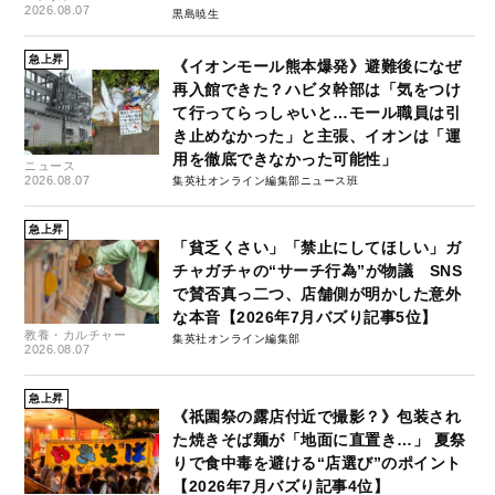
2026.08.07
黒島暁生
急上昇
《イオンモール熊本爆発》避難後になぜ
再入館できた？ハビタ幹部は「気をつけ
て行ってらっしゃいと…モール職員は引
き止めなかった」と主張、イオンは「運
用を徹底できなかった可能性」
ニュース
2026.08.07
集英社オンライン編集部ニュース班
急上昇
「貧乏くさい」「禁止にしてほしい」ガ
チャガチャの“サーチ行為”が物議 SNS
で賛否真っ二つ、店舗側が明かした意外
な本音【2026年7月バズり記事5位】
教養・カルチャー
集英社オンライン編集部
2026.08.07
急上昇
《祇園祭の露店付近で撮影？》包装され
た焼きそば麺が「地面に直置き…」 夏祭
りで食中毒を避ける“店選び”のポイント
【2026年7月バズり記事4位】