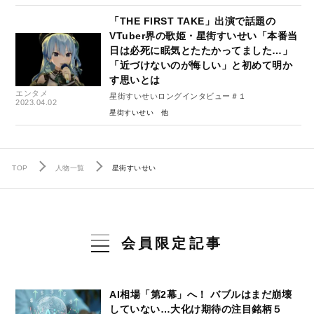
「THE FIRST TAKE」出演で話題の
VTuber界の歌姫・星街すいせい「本番当
日は必死に眠気とたたかってました…」
「近づけないのが悔しい」と初めて明か
す思いとは
エンタメ
星街すいせいロングインタビュー＃１
2023.04.02
星街すいせい
TOP
人物一覧
星街すいせい
会員限定記事
AI相場「第2幕」へ！ バブルはまだ崩壊
していない…大化け期待の注目銘柄５