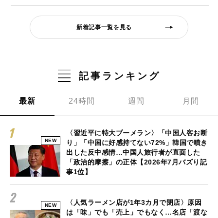
新着記事一覧を見る
記事ランキング
最新
24時間
週間
月間
〈習近平に特大ブーメラン〉「中国人客お断
NEW
り」「中国に好感持てない72%」韓国で噴き
出した反中感情…中国人旅行者が直面した
「政治的摩擦」の正体【2026年7月バズり記
事1位】
〈人気ラーメン店が1年3カ月で閉店〉原因
NEW
は「味」でも「売上」でもなく…名店「渡な