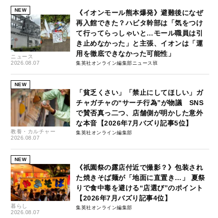
NEW
《イオンモール熊本爆発》避難後になぜ
再入館できた？ハビタ幹部は「気をつけ
て行ってらっしゃいと…モール職員は引
き止めなかった」と主張、イオンは「運
用を徹底できなかった可能性」
ニュース
2026.08.07
集英社オンライン編集部ニュース班
NEW
「貧乏くさい」「禁止にしてほしい」ガ
チャガチャの“サーチ行為”が物議 SNS
で賛否真っ二つ、店舗側が明かした意外
な本音【2026年7月バズり記事5位】
教養・カルチャー
集英社オンライン編集部
2026.08.07
NEW
《祇園祭の露店付近で撮影？》包装され
た焼きそば麺が「地面に直置き…」 夏祭
りで食中毒を避ける“店選び”のポイント
【2026年7月バズり記事4位】
暮らし
集英社オンライン編集部
2026.08.07