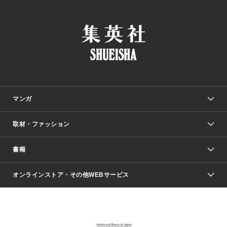
マンガ
取材・ファッション
少年マンガ
週刊少年ジャンプ
書籍
ファッション・美容
青年マンガ
ジャンプSQ.
Seventeen
週刊ヤングジャンプ
オンラインストア・その他WEBサービス
文芸・文庫・総合
芸能・情報・スポーツ
少女マンガ
Vジャンプ
non-no Web
ヤングジャンプ定期購読デジタル
すばる
Myojo
オンラインストア
りぼん
学芸・ノンフィクション・新書
最強ジャンプ
女性マンガ
@BAILA
ヤンジャン＋
小説すばる
週プレNEWS
マーガレット
集英社OTOコンテンツ
集英社 学芸編集部
少年ジャンプ＋