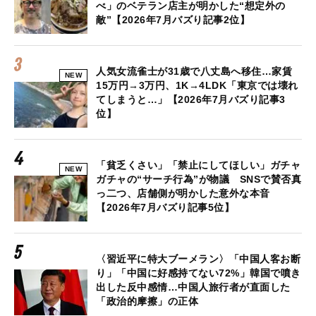
べ」のベテラン店主が明かした“想定外の
敵”【2026年7月バズり記事2位】
人気女流雀士が31歳で八丈島へ移住…家賃
NEW
15万円→3万円、1K→4LDK「東京では壊れ
てしまうと…」【2026年7月バズり記事3
位】
「貧乏くさい」「禁止にしてほしい」ガチャ
NEW
ガチャの“サーチ行為”が物議 SNSで賛否真
っ二つ、店舗側が明かした意外な本音
【2026年7月バズり記事5位】
〈習近平に特大ブーメラン〉「中国人客お断
り」「中国に好感持てない72%」韓国で噴き
出した反中感情…中国人旅行者が直面した
「政治的摩擦」の正体