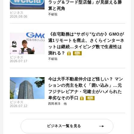
ラッグ＆フード型店舗」が見据える勝
算と死角
ビジネス
不破聡
2026.08.06
《在宅勤務は“サボり”なのか》GMOが
週1リモートを廃止、さくらインターネ
ットは継続…タイピング数で生産性は
測れる？
有料
ビジネス
不破聡
2026.07.17
今は大手不動産仲介ほど怪しい？ マン
ションの売主を欺く「囲い込み」…元
フジテレビアナ・宅建士がハメられた
卑劣なその手口
有料
ビジネス
西岡孝洋
2026.07.12
ビジネス一覧を見る