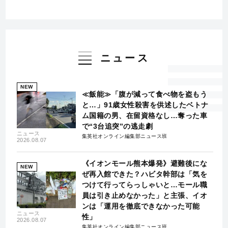
ニュース
NEW
≪飯能≫「腹が減って食べ物を盗もう
と…」91歳女性殺害を供述したベトナ
ム国籍の男、在留資格なし…奪った車
で“3台追突”の逃走劇
ニュース
集英社オンライン編集部ニュース班
2026.08.07
《イオンモール熊本爆発》避難後にな
NEW
ぜ再入館できた？ハビタ幹部は「気を
つけて行ってらっしゃいと…モール職
員は引き止めなかった」と主張、イオ
ンは「運用を徹底できなかった可能
ニュース
性」
2026.08.07
集英社オンライン編集部ニュース班