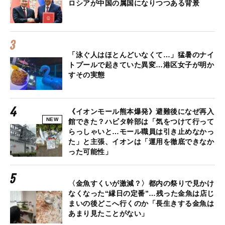
ロシアが中国の属国になりつつある背景
「泳ぐ人はほとんどいなくて…」猛暑のナイ
トプールで起きていた異変…港区女子が明か
すその実態
《イオンモール熊本爆発》避難後になぜ再入
NEW
館できた？ハビタ幹部は「気をつけて行って
らっしゃいと…モール職員は引き止めなかっ
た」と主張、イオンは「運用を徹底できなか
った可能性」
〈金魚すくいが激減？〉都内の祭りで見かけ
なくなった“縁日の定番”…残った金魚は店じ
まいの後どこへ行くのか「長生きする金魚は
あまり見たことがない」