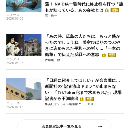
選！ NVIDIA一強時代に終止符を打つ「誰
もが知っている」あの会社とは
有料
ニュース
石井僚一
2026.08.03
「あの時、広島の人たちは、もっと熱か
ったのでしょうね」美空ひばりのつぶや
きに込められた平和への祈り…『一本の
鉛筆』で伝えた反戦への意志
有料
エンタメ
佐藤剛
2025.08.06
「日経に紹介してほしい」が合言葉に…
新聞社の“記者流出ドミノ”が止まらな
い 「TikToker化まで求められた」現場
記者から不満続出
有料
ニュース
集英社オンライン編集部ニュース班
2026.07.18
会員限定記事一覧を見る