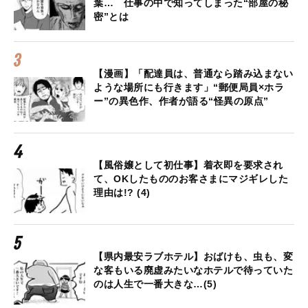
葉… 仕事の中で知ってしまった“部屋の秘
密”とは
【漫画】「配達員は、普通なら踏み込まない
ような場所にも行きます」“郵便局員×ホラ
ー”の異色作、作者が語る“怪異の原点”
【風俗嬢として初仕事】着衣即を要求され
て、OKしたもののお客さまにマジギレした
理由は!? (4)
【県内最安ラブホテル】おばけも、虫も、変
な客もいる廃虚みたいなホテルで待っていた
のは人生で一番大きな…(5)