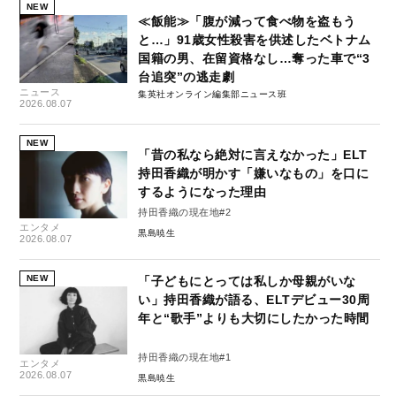
NEW
≪飯能≫「腹が減って食べ物を盗もう
と…」91歳女性殺害を供述したベトナム
国籍の男、在留資格なし…奪った車で“3
台追突”の逃走劇
ニュース
集英社オンライン編集部ニュース班
2026.08.07
NEW
「昔の私なら絶対に言えなかった」ELT
持田香織が明かす「嫌いなもの」を口に
するようになった理由
持田香織の現在地#2
エンタメ
黒島暁生
2026.08.07
NEW
「子どもにとっては私しか母親がいな
い」持田香織が語る、ELTデビュー30周
年と“歌手”よりも大切にしたかった時間
持田香織の現在地#1
エンタメ
2026.08.07
黒島暁生