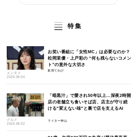
特集
お笑い番組に「女性MC」は必要なのか？
松岡茉優・上戸彩の “何も残らないコメン
ト”の意外な大切さ
飲用てれび
エンタメ
2026.08.04
「暗黒汁」で愛され50年以上…深夜2時開
店の老舗立ち食いそば店、店主が守り続
ける"変えない味"と裏で店を支えるAI
グルメ
ライター神山
2026.08.02