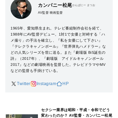
カンパニー松尾
かんぱにー まつお
AV監督 映画監督
1965年、愛知県生まれ。テレビ番組制作会社を経て、
1988年にAV監督デビュー。1対1で女優と対峙する「ハ
メ撮り」の手法を確立し、『私を女優にして下さい』
『テレクラキャノンボール』『世界弾丸ハメドラー』な
どの人気シリーズを世に送る。また『劇場版 BiS誕生の
詩』（2017年）、『劇場版 アイドルキャノンボール
2017』などの劇場映画を監督した。テレビドラマやMV
などの監督も手掛けている。
Twitter
Instagram
HP
セクシー業界は昭和・平成・令和でどう
変わったのか？ AV監督・カンパニー松尾