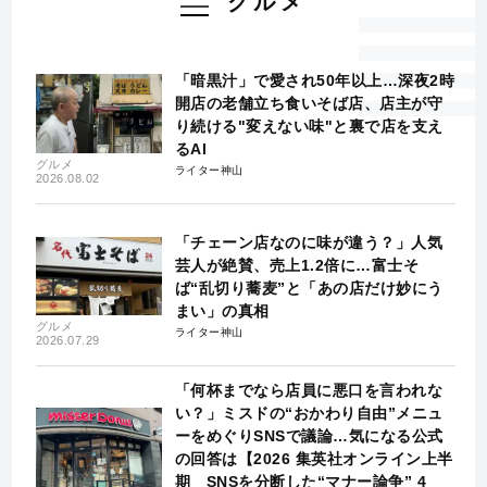
グルメ
「暗黒汁」で愛され50年以上…深夜2時
開店の老舗立ち食いそば店、店主が守
り続ける"変えない味"と裏で店を支え
るAI
グルメ
ライター神山
2026.08.02
「チェーン店なのに味が違う？」人気
芸人が絶賛、売上1.2倍に…富士そ
ば“乱切り蕎麦”と「あの店だけ妙にう
まい」の真相
グルメ
ライター神山
2026.07.29
「何杯までなら店員に悪口を言われな
い？」ミスドの“おかわり自由”メニュ
ーをめぐりSNSで議論…気になる公式
の回答は【2026 集英社オンライン上半
期 SNSを分断した“マナー論争” 4