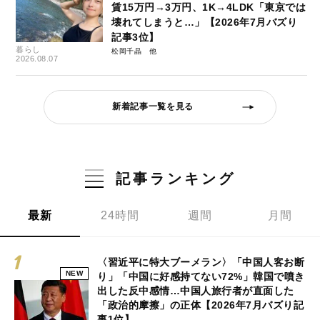
賃15万円→3万円、1K→4LDK「東京では
壊れてしまうと…」【2026年7月バズり
記事3位】
暮らし
松岡千晶
2026.08.07
新着記事一覧を見る
記事ランキング
最新
24時間
週間
月間
〈習近平に特大ブーメラン〉「中国人客お断
NEW
り」「中国に好感持てない72%」韓国で噴き
出した反中感情…中国人旅行者が直面した
「政治的摩擦」の正体【2026年7月バズり記
事1位】