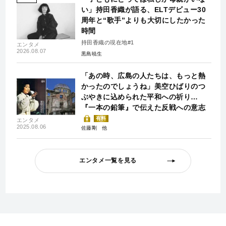
い」持田香織が語る、ELTデビュー30
周年と“歌手”よりも大切にしたかった
時間
持田香織の現在地#1
エンタメ
2026.08.07
黒島暁生
「あの時、広島の人たちは、もっと熱
かったのでしょうね」美空ひばりのつ
ぶやきに込められた平和への祈り…
『一本の鉛筆』で伝えた反戦への意志
有料
エンタメ
2025.08.06
佐藤剛
エンタメ一覧を見る