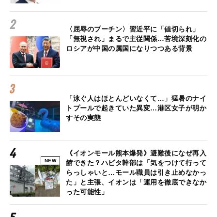
〈屈辱のプーチン〉習近平に「値切られ」
「無視され」まるで主従関係…苦境深刻化の
ロシアが中国の属国になりつつある背景
「泳ぐ人はほとんどいなくて…」猛暑のナイ
トプールで起きていた異変…港区女子が明か
すその実態
《イオンモール熊本爆発》避難後になぜ再入
NEW
館できた？ハビタ幹部は「気をつけて行って
らっしゃいと…モール職員は引き止めなかっ
た」と主張、イオンは「運用を徹底できなか
った可能性」