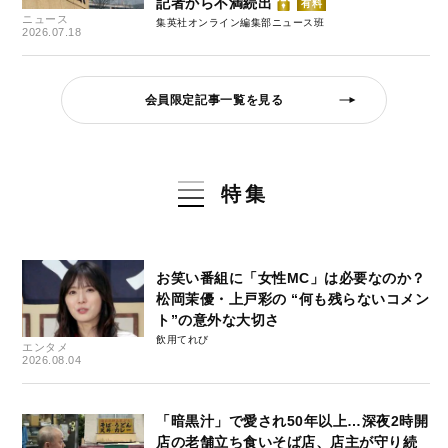
記者から不満続出
有料
ニュース
集英社オンライン編集部ニュース班
2026.07.18
会員限定記事一覧を見る
特集
お笑い番組に「女性MC」は必要なのか？
松岡茉優・上戸彩の “何も残らないコメン
ト”の意外な大切さ
飲用てれび
エンタメ
2026.08.04
「暗黒汁」で愛され50年以上…深夜2時開
店の老舗立ち食いそば店、店主が守り続