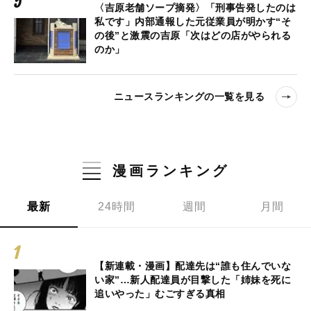
〈吉原老舗ソープ摘発〉「刑事告発したのは
私です」内部通報した元従業員が明かす“そ
の後”と激震の吉原「次はどの店がやられる
のか」
ニュースランキングの一覧を見る
漫画ランキング
最新
24時間
週間
月間
【新連載・漫画】配達先は“誰も住んでいな
い家”…新人配達員が目撃した「姉妹を死に
追いやった」むごすぎる真相