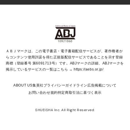
少女マンガ
Vジャンプ
non-no Web
ヤングジャンプ定期購読デジタル
すばる
Myojo
オンラインストア
りぼん
学芸・ノンフィクション・新書
最強ジャンプ
女性マンガ
@BAILA
ヤンジャン＋
小説すばる
週プレNEWS
マーガレット
集英社OTOコンテンツ
集英社 学芸編集部
少年ジャンプ＋
その他WEBサービス
クッキー
ライトノベル・ノベライズ
MAQUIA ONLINE
となりのヤングジャンプ
集英社 文芸ステーション
週プレ グラジャパ！
別冊マーガレット
SHUEISHA MANGA-ART HERITAGE
集英社 ビジネス書
ゼブラック
ココハナ
SHUEISHA ADNAVI
SPUR.JP
集英社Webマガジン Cobalt
グランドジャンプ
web 集英社文庫
キッズ
web Sportiva
マンガMee
ジャンプキャラクターズストア
集英社新書
ジャンプルーキー！
月刊オフィスユー
ＡＢＪマークは、この電子書店・電子書籍配信サービスが、著作権者か
EDITOR'S LAB
LEE
集英社オレンジ文庫
ウルトラジャンプ
青春と読書
パラスポ＋！
らコンテンツ使用許諾を得た正規版配信サービスであることを示す登録
集英社みらい文庫
リマコミ＋
HAPPY PLUS STORE
集英社新書プラス
ジャンプTOON
商標（登録番号 第6091713号）です。ABJマークの詳細、ABJマークを
Marisol
シフォン文庫
アジア人物史
S-KIDS.LAND
マンガMeets
掲示しているサービスの一覧はこちら →
https://aebs.or.jp/
shueisha vox
よみタイ
S-MANGA
Web éclat
ダッシュエックス文庫
LEEマルシェ
kotoba
集英社ジャンプリミックス
ABOUT US
集英社プライバシーガイドライン
広告掲載について
T JAPAN:The New York Times Style Magazine
JUMP j BOOKS
お問い合わせ
規約
特定商取引法に基づく表示
SHOP Marisol
e!集英社
集英社コミック文庫
集英社女性誌ポータル
éclat premium
imidas
MEN'S NON-NO WEB
SHUEISHA Inc. All Right Reserved.
mirabella
UOMO
mirabella homme