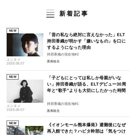
新着記事
NEW
「昔の私なら絶対に言えなかった」ELT
持田香織が明かす「嫌いなもの」を口に
するようになった理由
持田香織の現在地#2
エンタメ
黒島暁生
2026.08.07
NEW
「子どもにとっては私しか母親がいな
い」持田香織が語る、ELTデビュー30周
年と“歌手”よりも大切にしたかった時間
持田香織の現在地#1
エンタメ
2026.08.07
黒島暁生
NEW
《イオンモール熊本爆発》避難後になぜ
再入館できた？ハビタ幹部は「気をつけ