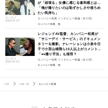
が「頑張る」女優に感じる違和感とは…
「俺が撮りたいのは恥ずかしさや後ろめ
たい気持ち」
エンタメ
カンパニー松尾 インタビュー後編（全２回）
2023.07.07
カンパニー松尾
レジェンドAV監督、カンパニー松尾が
「サニーデイ・サービス」のドキュメン
タリーを撮影。ナレーションは小泉今日
子で小宮山雄飛ら10人以上がコメント…
「●●撮り手法」も採用？
エンタメ
カンパニー松尾 インタビュー前編（全２回）
2023.07.07
カンパニー松尾
TOP
人物一覧
カンパニー松尾