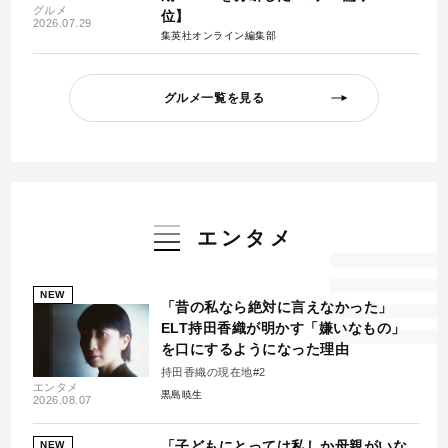
グルメ
位】
2026.07.29
集英社オンライン編集部
グルメ一覧を見る
エンタメ
NEW
「昔の私なら絶対に言えなかった」
ELT持田香織が明かす「嫌いなもの」
を口にするようになった理由
持田香織の現在地#2
エンタメ
黒島暁生
2026.08.07
「子どもにとっては私しか母親がいな
NEW