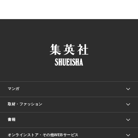
マンガ
取材・ファッション
少年マンガ
週刊少年ジャンプ
書籍
ファッション・美容
青年マンガ
ジャンプSQ.
Seventeen
週刊ヤングジャンプ
オンラインストア・その他WEBサービス
文芸・文庫・総合
芸能・情報・スポーツ