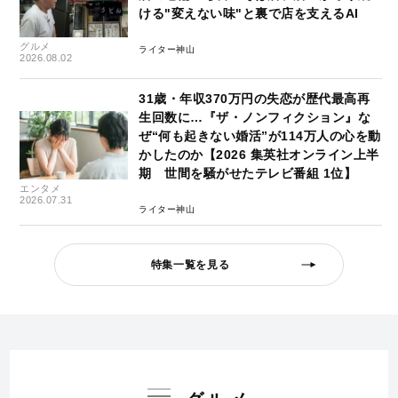
ける"変えない味"と裏で店を支えるAI
グルメ
ライター神山
2026.08.02
31歳・年収370万円の失恋が歴代最高再
生回数に…『ザ・ノンフィクション』な
ぜ“何も起きない婚活”が114万人の心を動
かしたのか【2026 集英社オンライン上半
期 世間を騒がせたテレビ番組 1位】
エンタメ
2026.07.31
ライター神山
特集一覧を見る