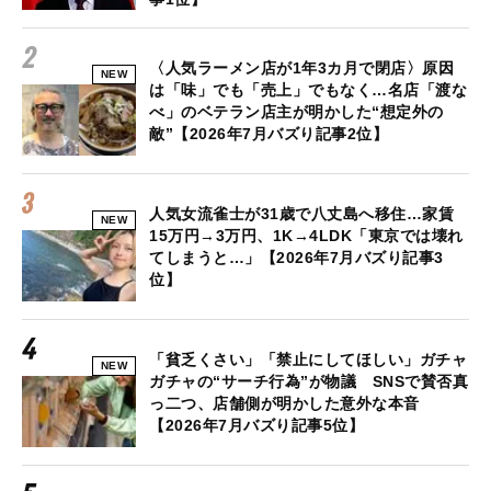
〈人気ラーメン店が1年3カ月で閉店〉原因
NEW
は「味」でも「売上」でもなく…名店「渡な
べ」のベテラン店主が明かした“想定外の
敵”【2026年7月バズり記事2位】
人気女流雀士が31歳で八丈島へ移住…家賃
NEW
15万円→3万円、1K→4LDK「東京では壊れ
てしまうと…」【2026年7月バズり記事3
位】
「貧乏くさい」「禁止にしてほしい」ガチャ
NEW
ガチャの“サーチ行為”が物議 SNSで賛否真
っ二つ、店舗側が明かした意外な本音
【2026年7月バズり記事5位】