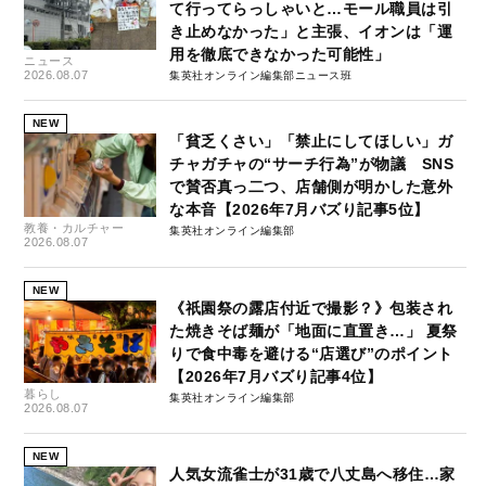
て行ってらっしゃいと…モール職員は引
き止めなかった」と主張、イオンは「運
用を徹底できなかった可能性」
ニュース
2026.08.07
集英社オンライン編集部ニュース班
NEW
「貧乏くさい」「禁止にしてほしい」ガ
チャガチャの“サーチ行為”が物議 SNS
で賛否真っ二つ、店舗側が明かした意外
な本音【2026年7月バズり記事5位】
教養・カルチャー
集英社オンライン編集部
2026.08.07
NEW
《祇園祭の露店付近で撮影？》包装され
た焼きそば麺が「地面に直置き…」 夏祭
りで食中毒を避ける“店選び”のポイント
【2026年7月バズり記事4位】
暮らし
集英社オンライン編集部
2026.08.07
NEW
人気女流雀士が31歳で八丈島へ移住…家