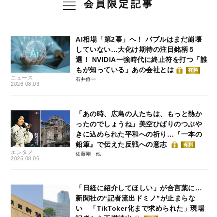
会員限定記事
AI相場「第2幕」へ！ バブルはまだ崩壊
していない…大化け期待の注目銘柄５
選！ NVIDIA一強時代に終止符を打つ「誰
もが知っている」あの会社とは
有料
ニュース
石井僚一
2026.08.03
「あの時、広島の人たちは、もっと熱か
ったのでしょうね」美空ひばりのつぶや
きに込められた平和への祈り…『一本の
鉛筆』で伝えた反戦への意志
有料
エンタメ
佐藤剛
2025.08.06
「日経に紹介してほしい」が合言葉に…
新聞社の“記者流出ドミノ”が止まらな
い 「TikToker化まで求められた」現場