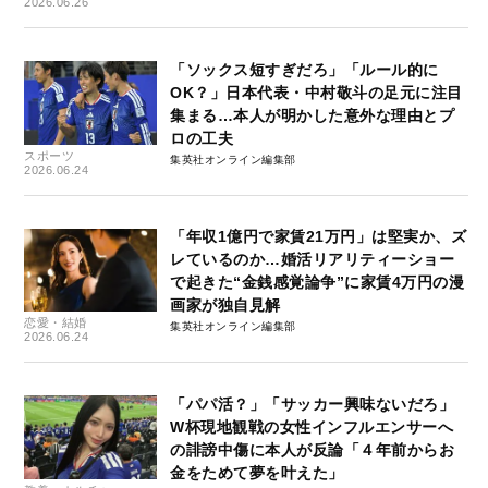
2026.06.26
「ソックス短すぎだろ」「ルール的に
OK？」日本代表・中村敬斗の足元に注目
集まる…本人が明かした意外な理由とプ
ロの工夫
スポーツ
集英社オンライン編集部
2026.06.24
「年収1億円で家賃21万円」は堅実か、ズ
レているのか…婚活リアリティーショー
で起きた“金銭感覚論争”に家賃4万円の漫
画家が独自見解
恋愛・結婚
集英社オンライン編集部
2026.06.24
「パパ活？」「サッカー興味ないだろ」
W杯現地観戦の女性インフルエンサーへ
の誹謗中傷に本人が反論「４年前からお
金をためて夢を叶えた」