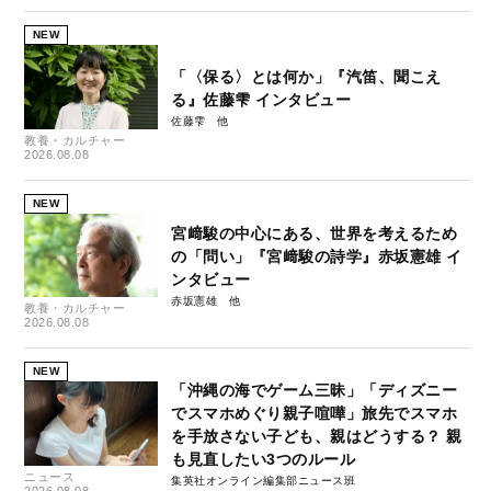
NEW
「〈保る〉とは何か」『汽笛、聞こえ
る』佐藤雫 インタビュー
佐藤雫
教養・カルチャー
2026.08.08
NEW
宮﨑駿の中心にある、世界を考えるため
の「問い」『宮﨑駿の詩学』赤坂憲雄 イ
ンタビュー
赤坂憲雄
教養・カルチャー
2026.08.08
NEW
「沖縄の海でゲーム三昧」「ディズニー
でスマホめぐり親子喧嘩」旅先でスマホ
を手放さない子ども、親はどうする？ 親
も見直したい3つのルール
ニュース
集英社オンライン編集部ニュース班
2026.08.08