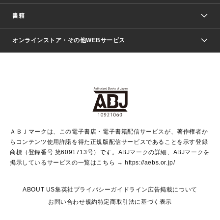
週刊少年ジャンプ
書籍
ファッション・美容
青年マンガ
ジャンプSQ.
Seventeen
週刊ヤングジャンプ
オンラインストア・その他WEBサービス
文芸・文庫・総合
芸能・情報・スポーツ
少女マンガ
Vジャンプ
non-no Web
ヤングジャンプ定期購読デジタル
すばる
Myojo
オンラインストア
りぼん
学芸・ノンフィクション・新書
最強ジャンプ
女性マンガ
@BAILA
ヤンジャン＋
小説すばる
週プレNEWS
マーガレット
集英社OTOコンテンツ
集英社 学芸編集部
少年ジャンプ＋
その他WEBサービス
クッキー
ライトノベル・ノベライズ
MAQUIA ONLINE
となりのヤングジャンプ
集英社 文芸ステーション
週プレ グラジャパ！
別冊マーガレット
SHUEISHA MANGA-ART HERITAGE
集英社 ビジネス書
ゼブラック
ココハナ
SHUEISHA ADNAVI
SPUR.JP
集英社Webマガジン Cobalt
グランドジャンプ
web 集英社文庫
キッズ
web Sportiva
マンガMee
ジャンプキャラクターズストア
集英社新書
ジャンプルーキー！
月刊オフィスユー
ＡＢＪマークは、この電子書店・電子書籍配信サービスが、著作権者か
EDITOR'S LAB
LEE
集英社オレンジ文庫
ウルトラジャンプ
青春と読書
パラスポ＋！
らコンテンツ使用許諾を得た正規版配信サービスであることを示す登録
集英社みらい文庫
リマコミ＋
HAPPY PLUS STORE
集英社新書プラス
ジャンプTOON
商標（登録番号 第6091713号）です。ABJマークの詳細、ABJマークを
Marisol
シフォン文庫
アジア人物史
S-KIDS.LAND
マンガMeets
掲示しているサービスの一覧はこちら →
https://aebs.or.jp/
shueisha vox
よみタイ
S-MANGA
Web éclat
ダッシュエックス文庫
LEEマルシェ
kotoba
集英社ジャンプリミックス
ABOUT US
集英社プライバシーガイドライン
広告掲載について
T JAPAN:The New York Times Style Magazine
JUMP j BOOKS
お問い合わせ
規約
特定商取引法に基づく表示
SHOP Marisol
e!集英社
集英社コミック文庫
集英社女性誌ポータル