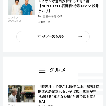
ンピオンが意気投合する子育て論
【NON STYLE石田明×令和ロマン 松井
ケムリ】
M-1王者の子育て#1
エンタメ
2026.08.08
石田明
エンタメ一覧を見る
グルメ
「暗黒汁」で愛され50年以上…深夜2時
開店の老舗立ち食いそば店、店主が守
り続ける"変えない味"と裏で店を支え
るAI
グルメ