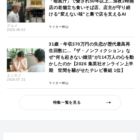
「暗黒汁」で愛され50年以上…深夜2時開
店の老舗立ち食いそば店、店主が守り続
ける"変えない味"と裏で店を支えるAI
グルメ
ライター神山
2026.08.02
31歳・年収370万円の失恋が歴代最高再
生回数に…『ザ・ノンフィクション』な
ぜ“何も起きない婚活”が114万人の心を動
かしたのか【2026 集英社オンライン上半
期 世間を騒がせたテレビ番組 1位】
エンタメ
2026.07.31
ライター神山
特集一覧を見る