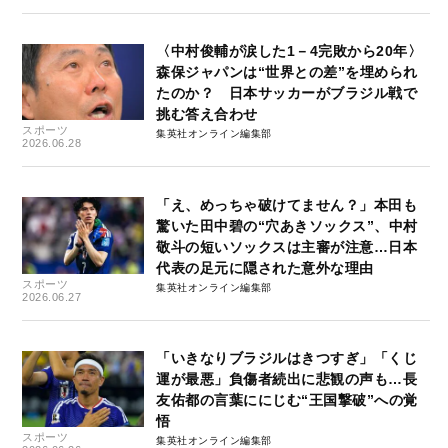
〈中村俊輔が涙した1－4完敗から20年〉
森保ジャパンは“世界との差”を埋められ
たのか？ 日本サッカーがブラジル戦で
挑む答え合わせ
スポーツ
集英社オンライン編集部
2026.06.28
「え、めっちゃ破けてません？」本田も
驚いた田中碧の“穴あきソックス”、中村
敬斗の短いソックスは主審が注意…日本
代表の足元に隠された意外な理由
スポーツ
集英社オンライン編集部
2026.06.27
「いきなりブラジルはきつすぎ」「くじ
運が最悪」負傷者続出に悲観の声も…長
友佑都の言葉ににじむ“王国撃破”への覚
悟
スポーツ
集英社オンライン編集部