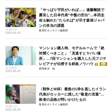
「やっぱり守田がいれば…」遠藤離脱で
露呈した日本代表“中盤の空白”…本田圭
佑も触れた“たられば”が示す森保ジャパ
ンの本当の課題
スポーツ
集英社オンライン編集部
2026.06.30
マンション購入時、モデルルームで「絶
対聞くべきこと」「見逃すとヤバい場
所」…7回マンションを購入した元フジテ
レビアナが伝授する鉄板ノウハウ
有料
ビジネス
西岡孝洋
2026.05.30
〈戦争とW杯〉最後の1枠を逃したイラン
代表がロッカーに残した“敬意の言葉”…
敗者の品格が問いかけたもの
集英社オンライン編集部
スポーツ
2026.06.29