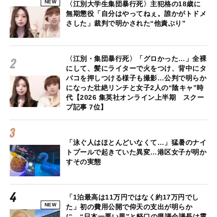
NEW
〈江別大学生集団暴行死〉主犯格の18歳に
無期懲役「自分はやってねぇ。誰かがトドメ
さした」裁判で明かされた“他責ぶり”
〈江別・集団暴行死〉「グロかった…」全裸
にして、髪にライターで火をつけ、背中にタ
バコを押しつける様子も撮影…公判で明らか
になった壮絶リンチと女子2人の“陰キャ”時
代【2026 集英社オンライン上半期 スクー
プ記事 7位】
「泳ぐ人はほとんどいなくて…」猛暑のナイ
トプールで起きていた異変…港区女子が明か
すその実態
「1泊最高は11万円ではなく約17万円でし
NEW
た」初の費用公開で仰天の支出が明らか
に “日本一悪い男”と軽口の県議会議長は震