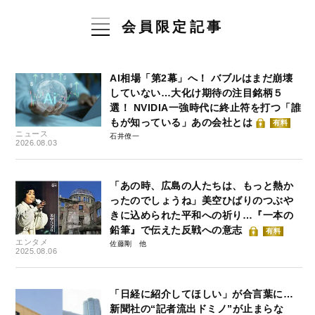
会員限定記事
AI相場「第2幕」へ！ バブルはまだ崩壊
していない…大化け期待の注目銘柄５
選！ NVIDIA一強時代に終止符を打つ「誰
もが知っている」あの会社とは
有料
ニュース
石井僚一
2026.08.03
「あの時、広島の人たちは、もっと熱か
ったのでしょうね」美空ひばりのつぶや
きに込められた平和への祈り…『一本の
鉛筆』で伝えた反戦への意志
有料
エンタメ
佐藤剛
2025.08.06
「日経に紹介してほしい」が合言葉に…
新聞社の“記者流出ドミノ”が止まらな