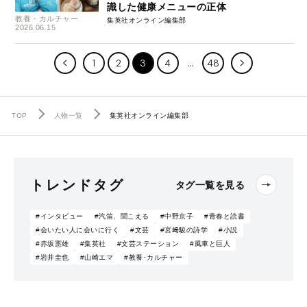
識した健康メニューの正体
教養・カルチャー
集英社オンライン編集部
2026.06.15
1
2
3
4
48
TOP
人物一覧
集英社オンライン編集部
トレンドタグ
タグ一覧を見る
#インタビュー
#汽笛、聞こえる
#中野京子
#青春と読書
#会いたい人に会いに行く
#文芸
#宮﨑駿の詩学
#小説
#赤坂憲雄
#集英社
#文芸ステーション
#風車と巨人
#岩井圭也
#山崎エマ
#教養･カルチャー