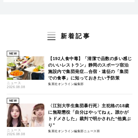
新着記事
NEW
【192人食中毒】「清潔で品数の多い感じ
のいいレストラン」静岡のスポーツ宿泊
施設内で集団発症…合宿・遠征の「集団
での食事」に知っておきたい予防策
ニュース
集英社オンライン編集部
2026.08.08
NEW
〈江別大学生集団暴行死〉主犯格の18歳
に無期懲役「自分はやってねぇ。誰かが
トドメさした」裁判で明かされた“他責ぶ
り”
ニュース
集英社オンライン編集部ニュース班
2026.08.08