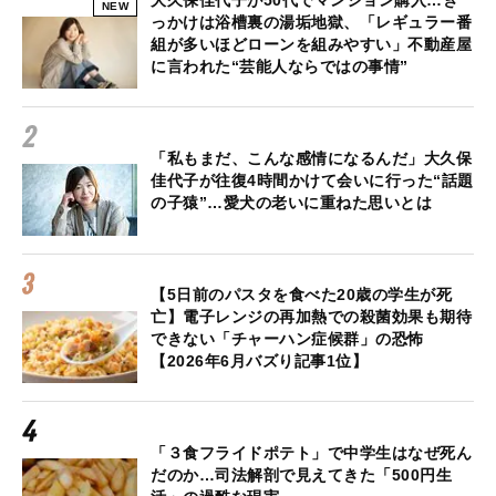
大久保佳代子が50代でマンション購入…き
NEW
っかけは浴槽裏の湯垢地獄、「レギュラー番
組が多いほどローンを組みやすい」不動産屋
に言われた“芸能人ならではの事情”
「私もまだ、こんな感情になるんだ」大久保
佳代子が往復4時間かけて会いに行った“話題
の子猿”…愛犬の老いに重ねた思いとは
【5日前のパスタを食べた20歳の学生が死
亡】電子レンジの再加熱での殺菌効果も期待
できない「チャーハン症候群」の恐怖
【2026年6月バズり記事1位】
「３食フライドポテト」で中学生はなぜ死ん
だのか…司法解剖で見えてきた「500円生