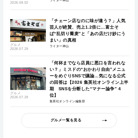
ライター神山
2026.08.02
「チェーン店なのに味が違う？」人気
芸人が絶賛、売上1.2倍に…富士そ
ば“乱切り蕎麦”と「あの店だけ妙にう
まい」の真相
グルメ
ライター神山
2026.07.29
「何杯までなら店員に悪口を言われな
い？」ミスドの“おかわり自由”メニュ
ーをめぐりSNSで議論…気になる公式
の回答は【2026 集英社オンライン上半
期 SNSを分断した“マナー論争” 4
グルメ
位】
2026.07.29
集英社オンライン編集部
グルメ一覧を見る