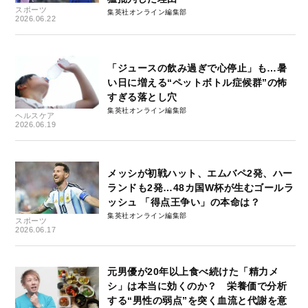
スポーツ
集英社オンライン編集部
2026.06.22
「ジュースの飲み過ぎで心停止」も…暑
い日に増える“ペットボトル症候群”の怖
すぎる落とし穴
集英社オンライン編集部
ヘルスケア
2026.06.19
メッシが初戦ハット、エムバペ2発、ハー
ランドも2発…48カ国W杯が生むゴールラ
ッシュ 「得点王争い」の本命は？
集英社オンライン編集部
スポーツ
2026.06.17
元男優が20年以上食べ続けた「精力メ
シ」は本当に効くのか？ 栄養価で分析
する“男性の弱点”を突く血流と代謝を意