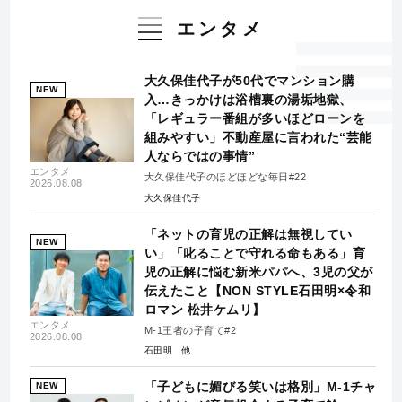
エンタメ
大久保佳代子が50代でマンション購
NEW
入…きっかけは浴槽裏の湯垢地獄、
「レギュラー番組が多いほどローンを
組みやすい」不動産屋に言われた“芸能
人ならではの事情”
エンタメ
大久保佳代子のほどほどな毎日#22
2026.08.08
大久保佳代子
「ネットの育児の正解は無視してい
NEW
い」「叱ることで守れる命もある」育
児の正解に悩む新米パパへ、3児の父が
伝えたこと【NON STYLE石田明×令和
ロマン 松井ケムリ】
エンタメ
M-1王者の子育て#2
2026.08.08
石田明
「子どもに媚びる笑いは格別」M-1チャ
NEW