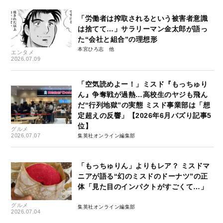
「労働者は搾取されるという被害者意識
は捨てて…」サラリーマン金太郎が語っ
た“会社と組合”の理想形
本宮ひろ志
エンタメ
2026.07.09
「空気読めよー！」ミスド『もっちゅり
ん』争奪戦が過熱…高校生のヤジも飛ん
だ“行列地獄”の実態 ミスド事業部は「想
定超えの反響」【2026年6月バズり記事5
位】
グルメ
2026.07.07
集英社オンライン編集部
「もっちゅりん」よりもレア？ ミスドマ
ニアが語る“幻のミスドのドーナツ”の正
体「見た目のインパクトがすごくて…」
グルメ
集英社オンライン編集部
2026.07.04