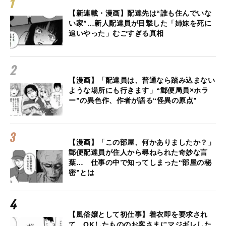
【新連載・漫画】配達先は“誰も住んでいな
い家”…新人配達員が目撃した「姉妹を死に
追いやった」むごすぎる真相
【漫画】「配達員は、普通なら踏み込まない
ような場所にも行きます」“郵便局員×ホラ
ー”の異色作、作者が語る“怪異の原点”
【漫画】「この部屋、何かありましたか？」
郵便配達員が住人から尋ねられた奇妙な言
葉… 仕事の中で知ってしまった“部屋の秘
密”とは
【風俗嬢として初仕事】着衣即を要求され
て、OKしたもののお客さまにマジギレした