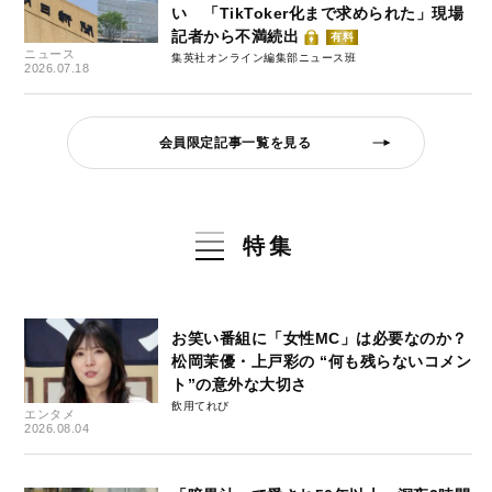
い 「TikToker化まで求められた」現場
記者から不満続出
有料
ニュース
集英社オンライン編集部ニュース班
2026.07.18
会員限定記事一覧を見る
特集
お笑い番組に「女性MC」は必要なのか？
松岡茉優・上戸彩の “何も残らないコメン
ト”の意外な大切さ
飲用てれび
エンタメ
2026.08.04