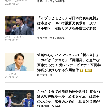
教養・カルチャー
集英社オンライン編集部
2026.06.24
「イブラヒモビッチが日本代表を絶賛」
は本当か…SNSで数百万表示も一次ソー
ス不明？…法的リスクを弁護士が解説
教養・カルチャー
集英社オンライン編集部
2026.06.23
値崩れしないマンションの「新３条件」
…カギは「デカさ」「再開発」と意外な
要素だった！ 元フジテレビアナ・西岡孝
洋氏が激推しする穴場物件
有料
ビジネス
西岡孝洋
2026.05.23
たった３分で経済効果800億円！ 賛否両
論のW杯新ルール「給水タイム」は選手
のためか、広告のためか…世界的名将が
猛批判した理由