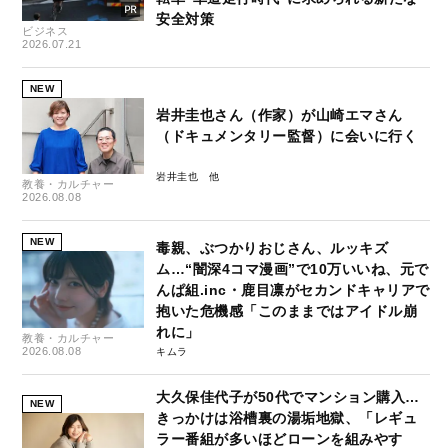
安全対策
ビジネス
2026.07.21
NEW
岩井圭也さん（作家）が山崎エマさん
（ドキュメンタリー監督）に会いに行く
岩井圭也
教養・カルチャー
2026.08.08
NEW
毒親、ぶつかりおじさん、ルッキズ
ム…“闇深4コマ漫画”で10万いいね、元で
んぱ組.inc・鹿目凛がセカンドキャリアで
抱いた危機感「このままではアイドル崩
れに」
教養・カルチャー
2026.08.08
キムラ
大久保佳代子が50代でマンション購入…
NEW
きっかけは浴槽裏の湯垢地獄、「レギュ
ラー番組が多いほどローンを組みやす