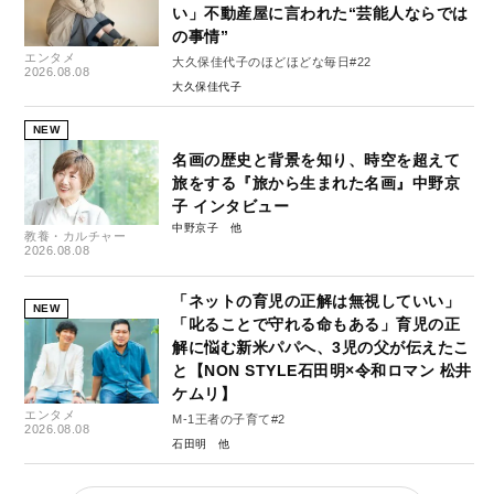
い」不動産屋に言われた“芸能人ならでは
の事情”
エンタメ
大久保佳代子のほどほどな毎日#22
2026.08.08
大久保佳代子
NEW
名画の歴史と背景を知り、時空を超えて
旅をする『旅から生まれた名画』中野京
子 インタビュー
中野京子
教養・カルチャー
2026.08.08
「ネットの育児の正解は無視していい」
NEW
「叱ることで守れる命もある」育児の正
解に悩む新米パパへ、3児の父が伝えたこ
と【NON STYLE石田明×令和ロマン 松井
ケムリ】
エンタメ
M-1王者の子育て#2
2026.08.08
石田明