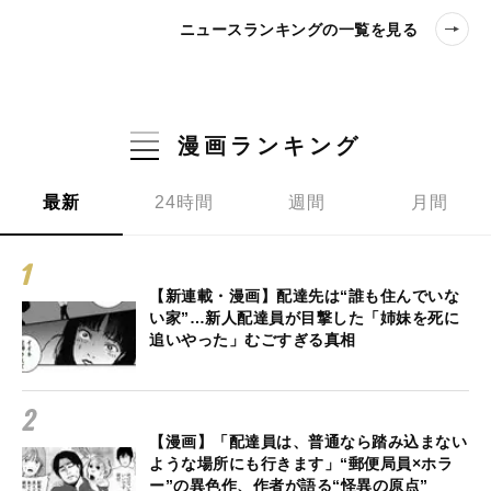
ニュースランキングの一覧を見る
漫画ランキング
最新
24時間
週間
月間
【新連載・漫画】配達先は“誰も住んでいな
い家”…新人配達員が目撃した「姉妹を死に
追いやった」むごすぎる真相
【漫画】「配達員は、普通なら踏み込まない
ような場所にも行きます」“郵便局員×ホラ
ー”の異色作、作者が語る“怪異の原点”