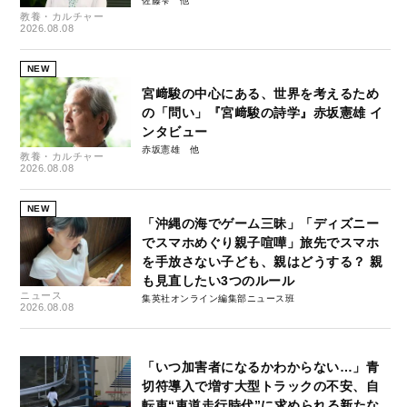
佐藤雫
教養・カルチャー
2026.08.08
NEW
宮﨑駿の中心にある、世界を考えるため
の「問い」『宮﨑駿の詩学』赤坂憲雄 イ
ンタビュー
赤坂憲雄
教養・カルチャー
2026.08.08
NEW
「沖縄の海でゲーム三昧」「ディズニー
でスマホめぐり親子喧嘩」旅先でスマホ
を手放さない子ども、親はどうする？ 親
も見直したい3つのルール
ニュース
集英社オンライン編集部ニュース班
2026.08.08
「いつ加害者になるかわからない…」青
切符導入で増す大型トラックの不安、自
転車“車道走行時代”に求められる新たな