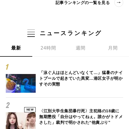
記事ランキングの一覧を見る
ニュースランキング
最新
24時間
週間
月間
「泳ぐ人はほとんどいなくて…」猛暑のナイ
トプールで起きていた異変…港区女子が明か
すその実態
NEW
〈江別大学生集団暴行死〉主犯格の18歳に
無期懲役「自分はやってねぇ。誰かがトドメ
さした」裁判で明かされた“他責ぶり”