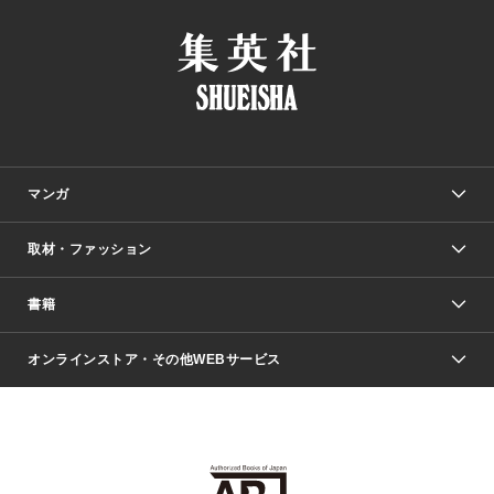
マンガ
取材・ファッション
少年マンガ
週刊少年ジャンプ
書籍
ファッション・美容
青年マンガ
ジャンプSQ.
Seventeen
週刊ヤングジャンプ
オンラインストア・その他WEBサービス
文芸・文庫・総合
芸能・情報・スポーツ
少女マンガ
Vジャンプ
non-no Web
ヤングジャンプ定期購読デジタル
すばる
Myojo
オンラインストア
りぼん
学芸・ノンフィクション・新書
最強ジャンプ
女性マンガ
@BAILA
ヤンジャン＋
小説すばる
週プレNEWS
マーガレット
集英社OTOコンテンツ
集英社 学芸編集部
少年ジャンプ＋
その他WEBサービス
クッキー
ライトノベル・ノベライズ
MAQUIA ONLINE
となりのヤングジャンプ