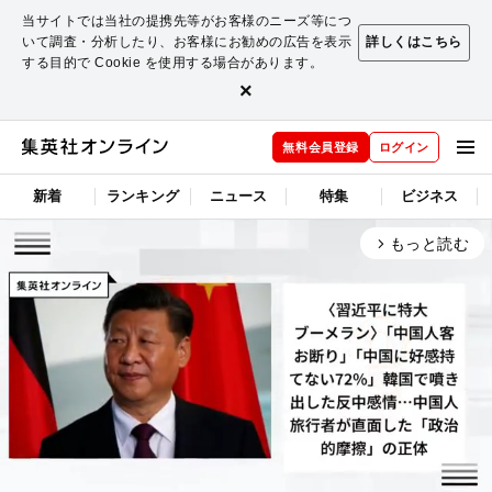
当サイトでは当社の提携先等がお客様のニーズ等につ
いて調査・分析したり、お客様にお勧めの広告を表示
詳しくはこちら
する目的で Cookie を使用する場合があります。
×
無料会員登録
ログイン
新着
ランキング
ニュース
特集
ビジネス
もっと読む
arrow_forward_ios