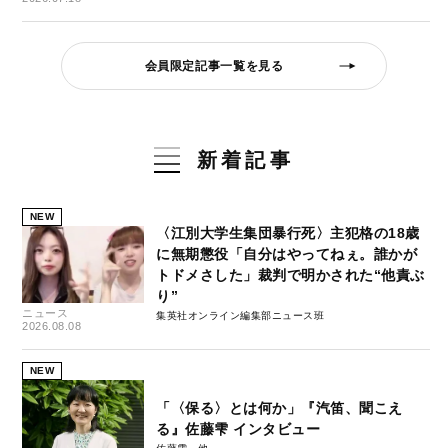
会員限定記事一覧を見る
新着記事
NEW
〈江別大学生集団暴行死〉主犯格の18歳
に無期懲役「自分はやってねぇ。誰かが
トドメさした」裁判で明かされた“他責ぶ
り”
ニュース
集英社オンライン編集部ニュース班
2026.08.08
NEW
「〈保る〉とは何か」『汽笛、聞こえ
る』佐藤雫 インタビュー