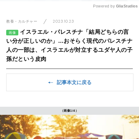
Powered by 
GliaStudios
Mute
2023.10.23
教養・カルチャー
イスラエル・パレスチナ「結局どちらの言
画像
い分が正しいのか」…おそらく現代のパレスチナ
人の一部は、イスラエルが対立するユダヤ人の子
孫だという皮肉
記事本文に戻る
（画像1/4）