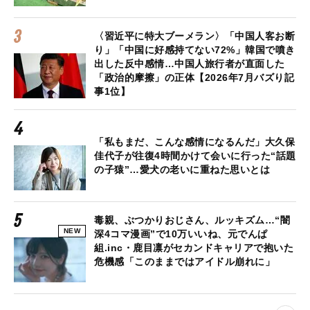
〈習近平に特大ブーメラン〉「中国人客お断
り」「中国に好感持てない72%」韓国で噴き
出した反中感情…中国人旅行者が直面した
「政治的摩擦」の正体【2026年7月バズり記
事1位】
「私もまだ、こんな感情になるんだ」大久保
佳代子が往復4時間かけて会いに行った“話題
の子猿”…愛犬の老いに重ねた思いとは
毒親、ぶつかりおじさん、ルッキズム…“闇
NEW
深4コマ漫画”で10万いいね、元でんぱ
組.inc・鹿目凛がセカンドキャリアで抱いた
危機感「このままではアイドル崩れに」