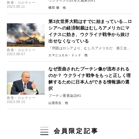
ウクライナの日本人義勇兵#1
教養・カルチャー
2023.08.11
横田 徹
第3次世界大戦はすでに始まっている…ロ
シアへの経済制裁はむしろアメリカにマ
イナスに効き、ウクライナ戦争から抜け
出せなくなっている
『問題はロシアより、むしろアメリカだ 第三次世
教養・カルチャー
界大戦に突入した世界』#1
2023.08.07
エマニュエル・トッド
なぜ歪曲されたプーチン像が流布される
のか？ ウクライナ戦争をもっと正しく理
解するために日本人ができる情報源の選
択
プーチン重要論説#1
教養・カルチャー
2023.09.15
山形浩生
会員限定記事