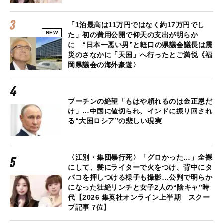
「1泊最高は11万円ではなく約17万円でし
NEW
た」初の費用公開で仰天の支出が明らか
に “日本一悪い男”と軽口の県議会議長は震
災のさなかに「天国」へ行ったとご満悦《福
岡県議会の海外豪遊〉
プーチンの絶望「もはや頼れるのは金正恩だ
け」…中国に値切られ、インドに振り回され
る“大国ロシア”の悲しい現実
〈江別・集団暴行死〉「グロかった…」全裸
にして、髪にライターで火をつけ、背中にタ
バコを押しつける様子も撮影…公判で明らか
になった壮絶リンチと女子2人の“陰キャ”時
代【2026 集英社オンライン上半期 スクー
プ記事 7位】