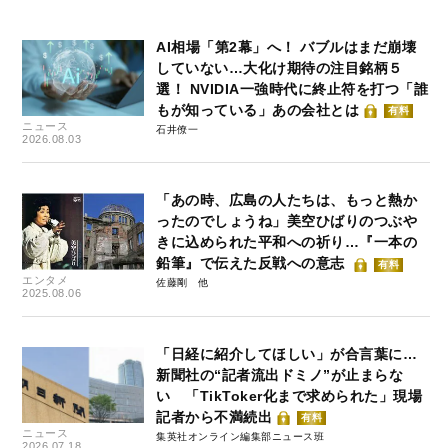
AI相場「第2幕」へ！ バブルはまだ崩壊
していない…大化け期待の注目銘柄５
選！ NVIDIA一強時代に終止符を打つ「誰
もが知っている」あの会社とは
有料
ニュース
石井僚一
2026.08.03
「あの時、広島の人たちは、もっと熱か
ったのでしょうね」美空ひばりのつぶや
きに込められた平和への祈り…『一本の
鉛筆』で伝えた反戦への意志
有料
エンタメ
佐藤剛
2025.08.06
「日経に紹介してほしい」が合言葉に…
新聞社の“記者流出ドミノ”が止まらな
い 「TikToker化まで求められた」現場
記者から不満続出
有料
ニュース
集英社オンライン編集部ニュース班
2026.07.18