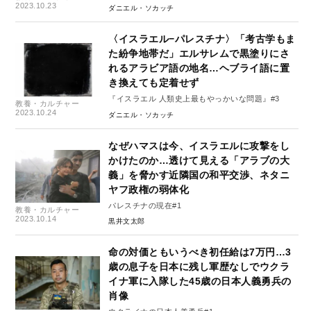
2023.10.23
ダニエル・ソカッチ
〈イスラエル−パレスチナ〉「考古学もま
た紛争地帯だ」エルサレムで黒塗りにさ
れるアラビア語の地名…ヘブライ語に置
き換えても定着せず
『イスラエル 人類史上最もやっかいな問題』#3
教養・カルチャー
2023.10.24
ダニエル・ソカッチ
なぜハマスは今、イスラエルに攻撃をし
かけたのか…透けて見える「アラブの大
義」を脅かす近隣国の和平交渉、ネタニ
ヤフ政権の弱体化
パレスチナの現在#1
教養・カルチャー
2023.10.14
黒井文太郎
命の対価ともいうべき初任給は7万円…3
歳の息子を日本に残し軍歴なしでウクラ
イナ軍に入隊した45歳の日本人義勇兵の
肖像