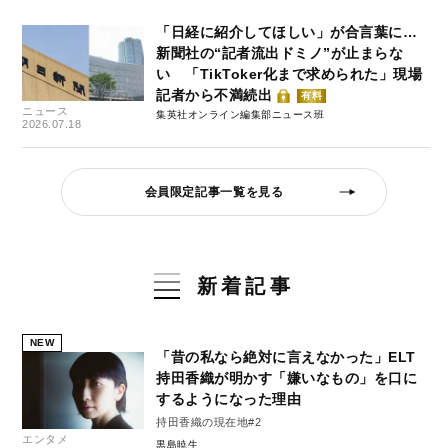
「日経に紹介してほしい」が合言葉に…
新聞社の“記者流出ドミノ”が止まらな
い 「TikToker化まで求められた」現場
記者から不満続出
有料
ニュース
集英社オンライン編集部ニュース班
2026.07.18
会員限定記事一覧を見る
新着記事
NEW
「昔の私なら絶対に言えなかった」ELT
持田香織が明かす「嫌いなもの」を口に
するようになった理由
持田香織の現在地#2
エンタメ
黒島暁生