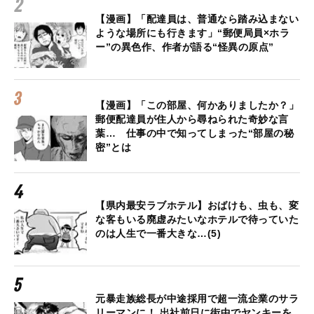
【漫画】「配達員は、普通なら踏み込まない
ような場所にも行きます」“郵便局員×ホラ
ー”の異色作、作者が語る“怪異の原点”
【漫画】「この部屋、何かありましたか？」
郵便配達員が住人から尋ねられた奇妙な言
葉… 仕事の中で知ってしまった“部屋の秘
密”とは
【県内最安ラブホテル】おばけも、虫も、変
な客もいる廃虚みたいなホテルで待っていた
のは人生で一番大きな…(5)
元暴走族総長が中途採用で超一流企業のサラ
リーマンに！ 出社前日に街中でヤンキーを