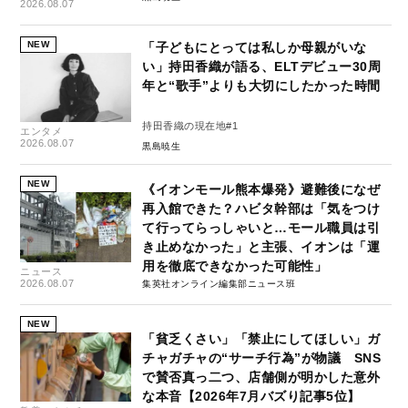
2026.08.07
NEW
「子どもにとっては私しか母親がいな
い」持田香織が語る、ELTデビュー30周
年と“歌手”よりも大切にしたかった時間
持田香織の現在地#1
エンタメ
2026.08.07
黒島暁生
NEW
《イオンモール熊本爆発》避難後になぜ
再入館できた？ハビタ幹部は「気をつけ
て行ってらっしゃいと…モール職員は引
き止めなかった」と主張、イオンは「運
用を徹底できなかった可能性」
ニュース
2026.08.07
集英社オンライン編集部ニュース班
NEW
「貧乏くさい」「禁止にしてほしい」ガ
チャガチャの“サーチ行為”が物議 SNS
で賛否真っ二つ、店舗側が明かした意外
な本音【2026年7月バズり記事5位】