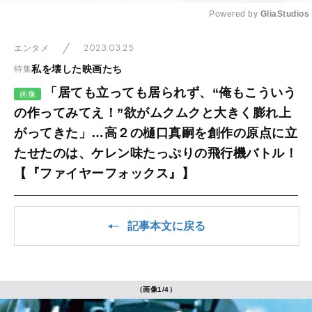
Powered by 
GliaStudios
Mute
2023.03.25
エンタメ
私を壊した映画たち
特集
「居ても立っても居られず、“俺もこういう
画像
の作ってみてえ！”欲がムクムクと大きく膨れ上
がってきた」…高２の樋口真嗣を創作の原点に立
たせたのは、ケレン味たっぷりの飛行機バトル！
【『ファイヤーフォックス』】
記事本文に戻る
（画像1/4）