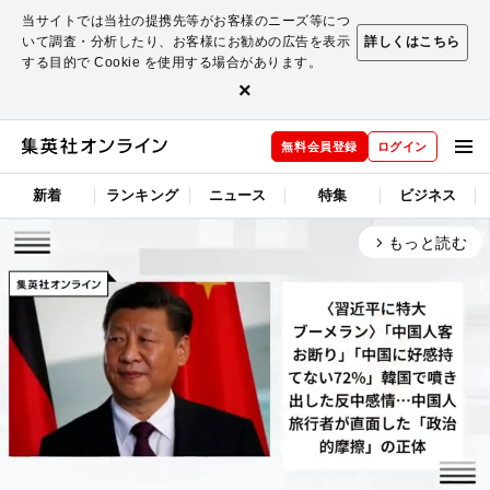
当サイトでは当社の提携先等がお客様のニーズ等につ
いて調査・分析したり、お客様にお勧めの広告を表示
詳しくはこちら
する目的で Cookie を使用する場合があります。
×
無料会員登録
ログイン
新着
ランキング
ニュース
特集
ビジネス
もっと読む
arrow_forward_ios