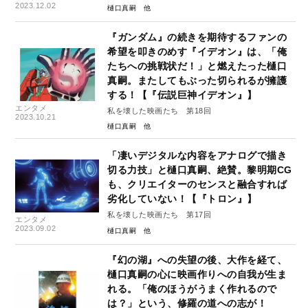
2023.12.02
樋口真嗣
『ガンダム』の続きを期待するファンの
希望を叩きのめす『イデオン』は、「俺
たちへの挑戦状だ！」と燃えたった樋口
真嗣。またしてもぶった切られるが擁護
する！【『伝説巨神イデオン』】
エンタメ
私を壊した映画たち 第18回
2023.10.21
樋口真嗣
「凄いデジタルな内容をアナログで描き
切る力技」と樋口真嗣、絶賛。黎明期CG
も、クリエイターのセンスと融合すれば
劣化していない！【『トロン』】
私を壊した映画たち 第17回
エンタメ
2023.09.02
樋口真嗣
『幻の湖』への失望の後、大作を経て、
樋口真嗣の心に映画作りへの自我が生ま
れる。「俺のほうがうまく作れるので
は？」という、修羅の道への志が！