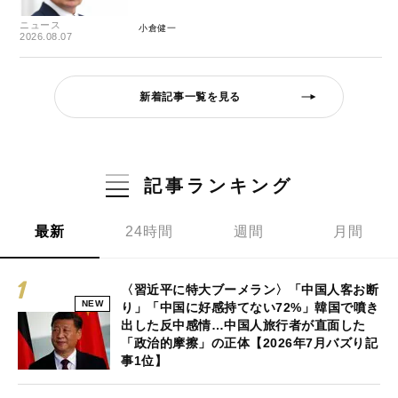
ニュース
小倉健一
2026.08.07
新着記事一覧を見る
記事ランキング
最新
24時間
週間
月間
〈習近平に特大ブーメラン〉「中国人客お断
NEW
り」「中国に好感持てない72%」韓国で噴き
出した反中感情…中国人旅行者が直面した
「政治的摩擦」の正体【2026年7月バズり記
事1位】