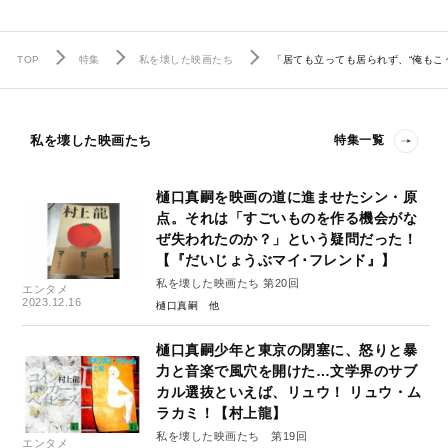
TOP
特集
私を壊した映画たち
「居ても立っても居られず、“俺も
私を壊した映画たち
特集一覧
樋口真嗣を映画の道に進ませたシン・原
点。それは「すごいものを作る機会がな
ぜ失われたのか？」という疑問だった！
【『だいじょうぶマイ･フレンド』】
私を壊した映画たち 第20回
エンタメ
2023.12.16
樋口真嗣
樋口真嗣少年と東京の閉塞に、怒りと暴
力と音楽で風穴を開けた…文学界のサブ
カル選抜といえば、リュウ！ リュウ・ム
ラカミ！【村上龍】
私を壊した映画たち 第19回
エンタメ