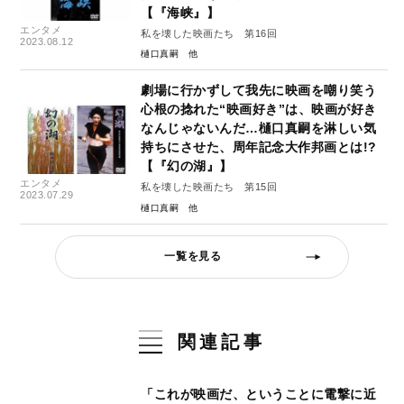
【『海峡』】
エンタメ
私を壊した映画たち 第16回
2023.08.12
樋口真嗣
劇場に行かずして我先に映画を嘲り笑う
心根の捻れた“映画好き”は、映画が好き
なんじゃないんだ…樋口真嗣を淋しい気
持ちにさせた、周年記念大作邦画とは!?
【『幻の湖』】
エンタメ
私を壊した映画たち 第15回
2023.07.29
樋口真嗣
一覧を見る
関連記事
「これが映画だ、ということに電撃に近