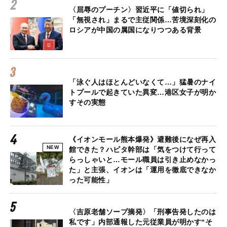
〈屈辱のプーチン〉習近平に「値切られ」
「無視され」まるで主従関係…苦境深刻化の
ロシアが中国の属国になりつつある背景
「泳ぐ人はほとんどいなくて…」猛暑のナイ
トプールで起きていた異変…港区女子が明か
すその実態
《イオンモール熊本爆発》避難後になぜ再入
NEW
館できた？ハビタ幹部は「気をつけて行って
らっしゃいと…モール職員は引き止めなかっ
た」と主張、イオンは「運用を徹底できなか
った可能性」
〈吉原老舗ソープ摘発〉「刑事告発したのは
私です」内部通報した元従業員が明かす“そ