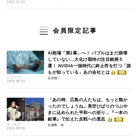
2022.12.15
会員限定記事
AI相場「第2幕」へ！ バブルはまだ崩壊
していない…大化け期待の注目銘柄５
選！ NVIDIA一強時代に終止符を打つ「誰
もが知っている」あの会社とは
有料
ニュース
石井僚一
2026.08.03
「あの時、広島の人たちは、もっと熱か
ったのでしょうね」美空ひばりのつぶや
きに込められた平和への祈り…『一本の
鉛筆』で伝えた反戦への意志
有料
エンタメ
佐藤剛
2025.08.06