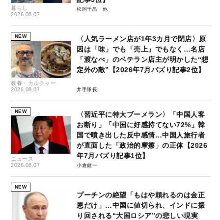
暮らし
松岡千晶
2026.08.07
NEW
〈人気ラーメン店が1年3カ月で閉店〉原
因は「味」でも「売上」でもなく…名店
「渡なべ」のベテラン店主が明かした“想
定外の敵”【2026年7月バズり記事2位】
教養・カルチャー
2026.08.07
井手隊長
NEW
〈習近平に特大ブーメラン〉「中国人客
お断り」「中国に好感持てない72%」韓
国で噴き出した反中感情…中国人旅行者
が直面した「政治的摩擦」の正体【2026
年7月バズり記事1位】
ニュース
2026.08.07
小倉健一
NEW
プーチンの絶望「もはや頼れるのは金正
恩だけ」…中国に値切られ、インドに振
り回される“大国ロシア”の悲しい現実