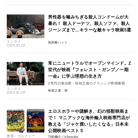
男性器を噛みちぎる殺人コンドームが大
暴れ！ 殺人ドーナツ、殺人ソファ、殺人
ジーンズまで…キラーな敵キャラ映画5選
エンタメ
知的風ハット
2023.02.18
常にニュートラルでオープンマインド。Z
世代が映画『フォレスト・ガンプ／一期
一会』に学ぶ理想の生き方
Z世代の落語家・桂枝之進のクラシック映画噺⑩
エンタメ
桂枝之進
2023.01.18
エロスホラーや謎解き、幻の怪獣映画ま
で！ マニアックな海外輸入映画専門店が
教える「ジャケ買いしたくなる」日本未
公開映画ベスト５
教養・カルチャー
TND幽介／A4studio