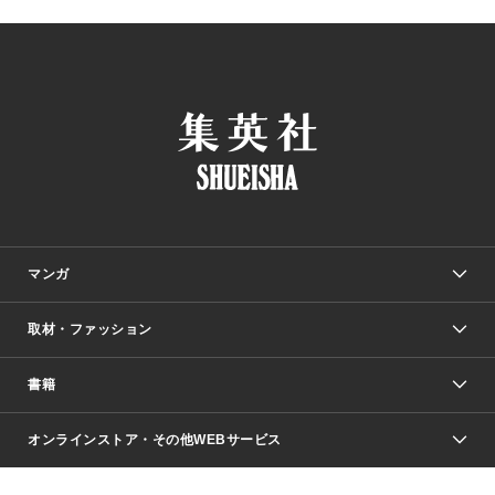
マンガ
取材・ファッション
少年マンガ
週刊少年ジャンプ
書籍
ファッション・美容
青年マンガ
ジャンプSQ.
Seventeen
週刊ヤングジャンプ
オンラインストア・その他WEBサービス
文芸・文庫・総合
芸能・情報・スポーツ
少女マンガ
Vジャンプ
non-no Web
ヤングジャンプ定期購読デジタル
すばる
Myojo