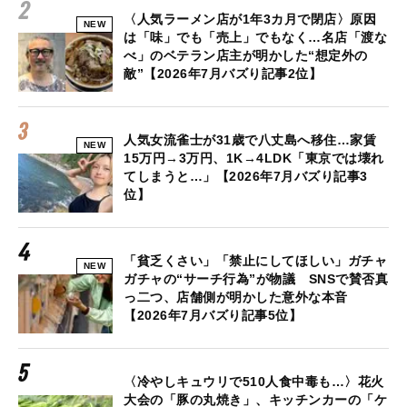
〈人気ラーメン店が1年3カ月で閉店〉原因
NEW
は「味」でも「売上」でもなく…名店「渡な
べ」のベテラン店主が明かした“想定外の
敵”【2026年7月バズり記事2位】
人気女流雀士が31歳で八丈島へ移住…家賃
NEW
15万円→3万円、1K→4LDK「東京では壊れ
てしまうと…」【2026年7月バズり記事3
位】
「貧乏くさい」「禁止にしてほしい」ガチャ
NEW
ガチャの“サーチ行為”が物議 SNSで賛否真
っ二つ、店舗側が明かした意外な本音
【2026年7月バズり記事5位】
〈冷やしキュウリで510人食中毒も…〉花火
大会の「豚の丸焼き」、キッチンカーの「ケ