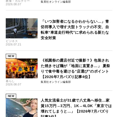
教養・カルチャー
集英社オンライン編集部
2026.08.07
「いつ加害者になるかわからない…」青
切符導入で増す大型トラックの不安、自
転車“車道走行時代”に求められる新たな
安全対策
ビジネス
2026.07.21
NEW
《祇園祭の露店付近で撮影？》包装され
た焼きそば麺が「地面に直置き…」 夏祭
りで食中毒を避ける“店選び”のポイント
【2026年7月バズり記事4位】
暮らし
集英社オンライン編集部
2026.08.07
NEW
人気女流雀士が31歳で八丈島へ移住…家
賃15万円→3万円、1K→4LDK「東京では
壊れてしまうと…」【2026年7月バズり
記事3位】