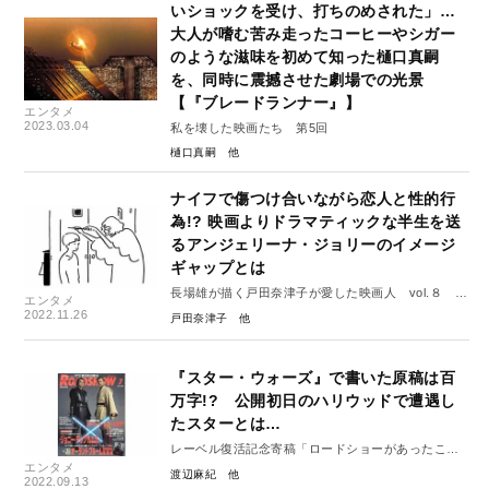
いショックを受け、打ちのめされた」…
大人が嗜む苦み走ったコーヒーやシガー
のような滋味を初めて知った樋口真嗣
を、同時に震撼させた劇場での光景
【『ブレードランナー』】
エンタメ
2023.03.04
私を壊した映画たち 第5回
樋口真嗣
ナイフで傷つけ合いながら恋人と性的行
為!? 映画よりドラマティックな半生を送
るアンジェリーナ・ジョリーのイメージ
ギャップとは
長場雄が描く戸田奈津子が愛した映画人 vol.８ ア
エンタメ
ンジェリーナ・ジョリー
2022.11.26
戸田奈津子
『スター・ウォーズ』で書いた原稿は百
万字!? 公開初日のハリウッドで遭遇し
たスターとは…
レーベル復活記念寄稿「ロードショーがあったこ
エンタメ
ろ」17
渡辺麻紀
2022.09.13