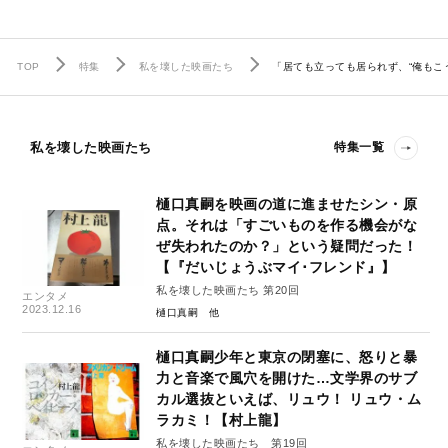
TOP
特集
私を壊した映画たち
「居ても立っても居られず、“俺も
私を壊した映画たち
特集一覧
樋口真嗣を映画の道に進ませたシン・原
点。それは「すごいものを作る機会がな
ぜ失われたのか？」という疑問だった！
【『だいじょうぶマイ･フレンド』】
私を壊した映画たち 第20回
エンタメ
2023.12.16
樋口真嗣
樋口真嗣少年と東京の閉塞に、怒りと暴
力と音楽で風穴を開けた…文学界のサブ
カル選抜といえば、リュウ！ リュウ・ム
ラカミ！【村上龍】
私を壊した映画たち 第19回