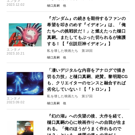
エンタメ
2023.12.02
樋口真嗣
『ガンダム』の続きを期待するファンの
希望を叩きのめす『イデオン』は、「俺
たちへの挑戦状だ！」と燃えたった樋口
真嗣。またしてもぶった切られるが擁護
する！【『伝説巨神イデオン』】
エンタメ
私を壊した映画たち 第18回
2023.10.21
樋口真嗣
「凄いデジタルな内容をアナログで描き
切る力技」と樋口真嗣、絶賛。黎明期CG
も、クリエイターのセンスと融合すれば
劣化していない！【『トロン』】
私を壊した映画たち 第17回
エンタメ
2023.09.02
樋口真嗣
『幻の湖』への失望の後、大作を経て、
樋口真嗣の心に映画作りへの自我が生ま
れる。「俺のほうがうまく作れるので
は？」という、修羅の道への志が！