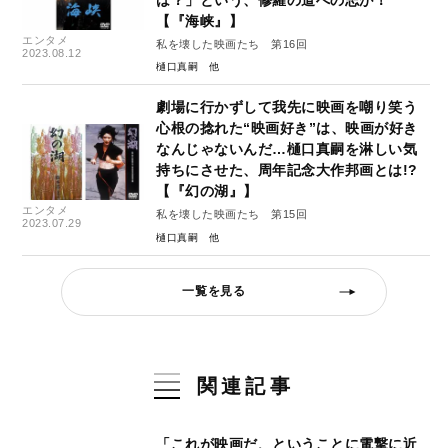
【『海峡』】
エンタメ
私を壊した映画たち 第16回
2023.08.12
樋口真嗣
劇場に行かずして我先に映画を嘲り笑う
心根の捻れた“映画好き”は、映画が好き
なんじゃないんだ…樋口真嗣を淋しい気
持ちにさせた、周年記念大作邦画とは!?
【『幻の湖』】
エンタメ
私を壊した映画たち 第15回
2023.07.29
樋口真嗣
一覧を見る
関連記事
「これが映画だ、ということに電撃に近