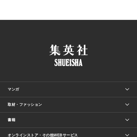
マンガ
取材・ファッション
少年マンガ
週刊少年ジャンプ
書籍
ファッション・美容
青年マンガ
ジャンプSQ.
Seventeen
週刊ヤングジャンプ
オンラインストア・その他WEBサービス
文芸・文庫・総合