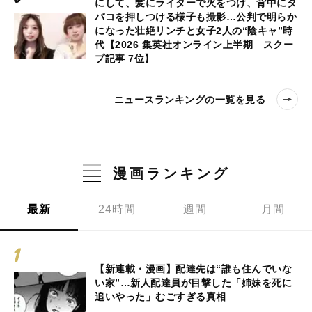
にして、髪にライターで火をつけ、背中にタ
バコを押しつける様子も撮影…公判で明らか
になった壮絶リンチと女子2人の“陰キャ”時
代【2026 集英社オンライン上半期 スクー
プ記事 7位】
ニュースランキングの一覧を見る
漫画ランキング
最新
24時間
週間
月間
【新連載・漫画】配達先は“誰も住んでいな
い家”…新人配達員が目撃した「姉妹を死に
追いやった」むごすぎる真相