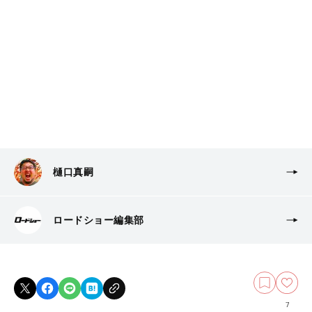
樋口真嗣
ロードショー編集部
7