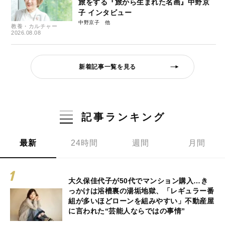
旅をする『旅から生まれた名画』中野京
子 インタビュー
中野京子
教養・カルチャー
2026.08.08
新着記事一覧を見る
記事ランキング
最新
24時間
週間
月間
大久保佳代子が50代でマンション購入…き
っかけは浴槽裏の湯垢地獄、「レギュラー番
組が多いほどローンを組みやすい」不動産屋
に言われた“芸能人ならではの事情”