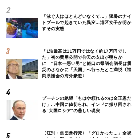
「泳ぐ人はほとんどいなくて…」猛暑のナイ
トプールで起きていた異変…港区女子が明か
すその実態
「1泊最高は11万円ではなく約17万円でし
た」初の費用公開で仰天の支出が明らか
に “日本一悪い男”と軽口の県議会議長は震
災のさなかに「天国」へ行ったとご満悦《福
岡県議会の海外豪遊〉
プーチンの絶望「もはや頼れるのは金正恩だ
け」…中国に値切られ、インドに振り回され
る“大国ロシア”の悲しい現実
〈江別・集団暴行死〉「グロかった…」全裸