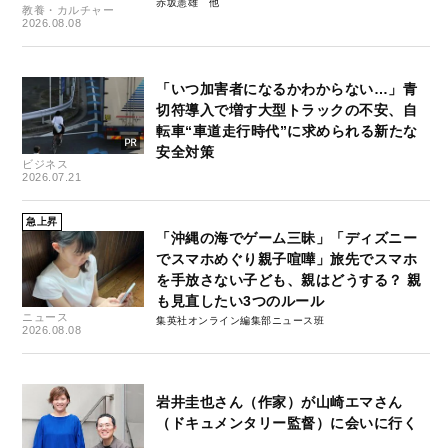
赤坂憲雄
教養・カルチャー
2026.08.08
「いつ加害者になるかわからない…」青
切符導入で増す大型トラックの不安、自
転車“車道走行時代”に求められる新たな
安全対策
ビジネス
2026.07.21
急上昇
「沖縄の海でゲーム三昧」「ディズニー
でスマホめぐり親子喧嘩」旅先でスマホ
を手放さない子ども、親はどうする？ 親
も見直したい3つのルール
ニュース
集英社オンライン編集部ニュース班
2026.08.08
岩井圭也さん（作家）が山崎エマさん
（ドキュメンタリー監督）に会いに行く