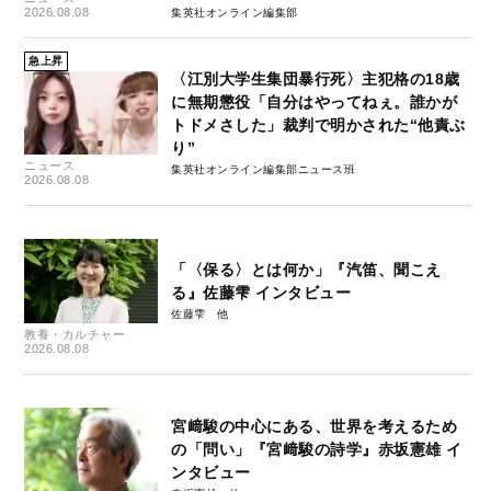
2026.08.08
集英社オンライン編集部
急上昇
〈江別大学生集団暴行死〉主犯格の18歳
に無期懲役「自分はやってねぇ。誰かが
トドメさした」裁判で明かされた“他責ぶ
り”
ニュース
集英社オンライン編集部ニュース班
2026.08.08
「〈保る〉とは何か」『汽笛、聞こえ
る』佐藤雫 インタビュー
佐藤雫
教養・カルチャー
2026.08.08
宮﨑駿の中心にある、世界を考えるため
の「問い」『宮﨑駿の詩学』赤坂憲雄 イ
ンタビュー