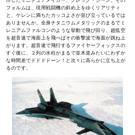
作したミニチュアメイカー、グレッグ・ジーン。その
フォルムは、現用戦闘機の斜め上をゆくリアリティ
と、ケレンに満ちたカッコよさが並び立っているでは
ありませんか。全身チタニウムメタリックのまるでミ
レニアムファルコンのような挙動で飛び回り、超低空
を超音速で海面上を飛べばその衝撃波で海面が跳ね上
がります。超音速で飛行するファイヤーフォックスの
すぐ後に、２列の水柱がまるで並木道みたいにわずか
な時間差でドドドドーン！と次々に高らかに立ち上が
るのです。