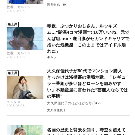
岩井圭也
教養・カルチャー
2026.08.08
急上昇
毒親、ぶつかりおじさん、ルッキズ
ム…“闇深4コマ漫画”で10万いいね、元で
んぱ組.inc・鹿目凛がセカンドキャリアで
抱いた危機感「このままではアイドル崩
れに」
教養・カルチャー
2026.08.08
キムラ
大久保佳代子が50代でマンション購入…
急上昇
きっかけは浴槽裏の湯垢地獄、「レギュ
ラー番組が多いほどローンを組みやす
い」不動産屋に言われた“芸能人ならでは
の事情”
エンタメ
大久保佳代子のほどほどな毎日#22
2026.08.08
大久保佳代子
名画の歴史と背景を知り、時空を超えて