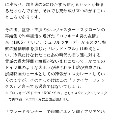
に座らせ、超音速のGにひたすら耐えるカットが挟ま
るだけなんですが、それでも充分成り立つのがすごい
ところであります。
その後、監督・主演のシルヴェスター・スタローンの
再編集で昨年復活を遂げた『ロッキー4 炎の友情』
※（1985）といい、シュワルツネッガーがモスクワ警
察の堅物刑事を演じた『レッド・ブル』(1988)とい
い、冷戦たけなわだったあの時代の旧ソ連に対する、
脅威の過大評価と侮蔑がないまぜになって、かつての
ドイツ軍のような大ボラが許される土壌が熟成され、
娯楽映画のヒールとしての誇張がエスカレートしてい
くのですが、そのきっかけはこの『ファイヤーフォッ
クス』と言っても過言ではないでしょう。
※『ロッキーVSドラゴ：ROCKY Ⅳ』として４Kデジタルリマスタ
ーで再構築、2022年8月に全国公開された
『ブレードランナー』で暗闇にネオン輝くアジア的汚