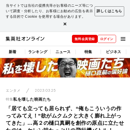
当サイトでは当社の提携先等がお客様のニーズ等につ
いて調査・分析したり、お客様にお勧めの広告を表示
詳しくはこちら
する目的で Cookie を使用する場合があります。
×
無料会員登録
ログイン
新着
ランキング
ニュース
特集
ビジネス
2023.03.25
エンタメ
私を壊した映画たち
特集
「居ても立っても居られず、“俺もこういうの作
ってみてえ！”欲がムクムクと大きく膨れ上がっ
てきた」…高２の樋口真嗣を創作の原点に立たせ