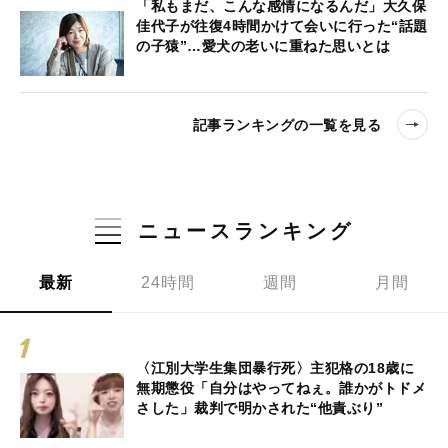
「私もまだ、こんな感情になるんだ」大久保
佳代子が往復4時間かけて会いに行った“話題
の子猿”…愛犬の老いに重ねた思いとは
記事ランキングの一覧を見る
ニュースランキング
最新
24時間
週間
月間
〈江別大学生集団暴行死〉主犯格の18歳に
無期懲役「自分はやってねぇ。誰かがトドメ
さした」裁判で明かされた“他責ぶり”