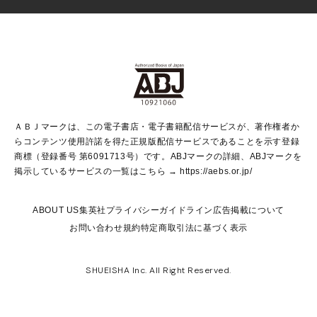
芸能・情報・スポーツ
少女マンガ
Vジャンプ
non-no Web
ヤングジャンプ定期購読デジタル
すばる
Myojo
オンラインストア
りぼん
学芸・ノンフィクション・新書
最強ジャンプ
女性マンガ
@BAILA
ヤンジャン＋
小説すばる
週プレNEWS
マーガレット
集英社OTOコンテンツ
集英社 学芸編集部
少年ジャンプ＋
その他WEBサービス
クッキー
ライトノベル・ノベライズ
MAQUIA ONLINE
となりのヤングジャンプ
集英社 文芸ステーション
週プレ グラジャパ！
別冊マーガレット
SHUEISHA MANGA-ART HERITAGE
集英社 ビジネス書
ゼブラック
ココハナ
SHUEISHA ADNAVI
SPUR.JP
集英社Webマガジン Cobalt
グランドジャンプ
web 集英社文庫
キッズ
web Sportiva
マンガMee
ジャンプキャラクターズストア
集英社新書
ジャンプルーキー！
月刊オフィスユー
ＡＢＪマークは、この電子書店・電子書籍配信サービスが、著作権者か
EDITOR'S LAB
LEE
集英社オレンジ文庫
ウルトラジャンプ
青春と読書
パラスポ＋！
らコンテンツ使用許諾を得た正規版配信サービスであることを示す登録
集英社みらい文庫
リマコミ＋
HAPPY PLUS STORE
集英社新書プラス
ジャンプTOON
商標（登録番号 第6091713号）です。ABJマークの詳細、ABJマークを
Marisol
シフォン文庫
アジア人物史
S-KIDS.LAND
マンガMeets
掲示しているサービスの一覧はこちら →
https://aebs.or.jp/
shueisha vox
よみタイ
S-MANGA
Web éclat
ダッシュエックス文庫
LEEマルシェ
kotoba
集英社ジャンプリミックス
ABOUT US
集英社プライバシーガイドライン
広告掲載について
T JAPAN:The New York Times Style Magazine
JUMP j BOOKS
お問い合わせ
規約
特定商取引法に基づく表示
SHOP Marisol
e!集英社
集英社コミック文庫
集英社女性誌ポータル
éclat premium
imidas
MEN'S NON-NO WEB
SHUEISHA Inc. All Right Reserved.
mirabella
UOMO
mirabella homme