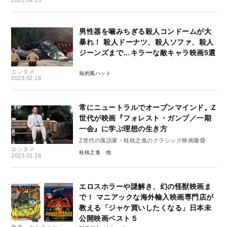
2022.09.13
男性器を噛みちぎる殺人コンドームが大
暴れ！ 殺人ドーナツ、殺人ソファ、殺人
ジーンズまで…キラーな敵キャラ映画5選
エンタメ
知的風ハット
2023.02.18
常にニュートラルでオープンマインド。Z
世代が映画『フォレスト・ガンプ／一期
一会』に学ぶ理想の生き方
Z世代の落語家・桂枝之進のクラシック映画噺⑩
エンタメ
桂枝之進
2023.01.18
エロスホラーや謎解き、幻の怪獣映画ま
で！ マニアックな海外輸入映画専門店が
教える「ジャケ買いしたくなる」日本未
公開映画ベスト５
教養・カルチャー