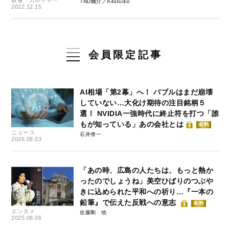
TND幽介／A4studio
2022.12.15
会員限定記事
AI相場「第2幕」へ！ バブルはまだ崩壊
していない…大化け期待の注目銘柄５
選！ NVIDIA一強時代に終止符を打つ「誰
もが知っている」あの会社とは
有料
ニュース
石井僚一
2026.08.03
「あの時、広島の人たちは、もっと熱か
ったのでしょうね」美空ひばりのつぶや
きに込められた平和への祈り…『一本の
鉛筆』で伝えた反戦への意志
有料
エンタメ
佐藤剛
2025.08.06