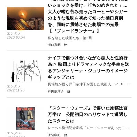
いショックを受け、打ちのめされた」…
大人が嗜む苦み走ったコーヒーやシガー
のような滋味を初めて知った樋口真嗣
を、同時に震撼させた劇場での光景
【『ブレードランナー』】
エンタメ
2023.03.04
私を壊した映画たち 第5回
樋口真嗣
ナイフで傷つけ合いながら恋人と性的行
為!? 映画よりドラマティックな半生を送
るアンジェリーナ・ジョリーのイメージ
ギャップとは
長場雄が描く戸田奈津子が愛した映画人 vol.８ ア
エンタメ
ンジェリーナ・ジョリー
2022.11.26
戸田奈津子
『スター・ウォーズ』で書いた原稿は百
万字!? 公開初日のハリウッドで遭遇し
たスターとは…
レーベル復活記念寄稿「ロードショーがあったこ
エンタメ
ろ」17
渡辺麻紀