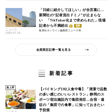
「日経に紹介してほしい」が合言葉に…
新聞社の“記者流出ドミノ”が止まらな
い 「TikToker化まで求められた」現場
記者から不満続出
有料
ニュース
集英社オンライン編集部ニュース班
2026.07.18
会員限定記事一覧を見る
新着記事
急上昇
【バイキング192人食中毒】「清潔で品数
の多い感じのいいレストラン」静岡のス
ポーツ宿泊施設内で集団発症…合宿・遠
征の「集団での食事」に知っておきたい
予防策
ニュース