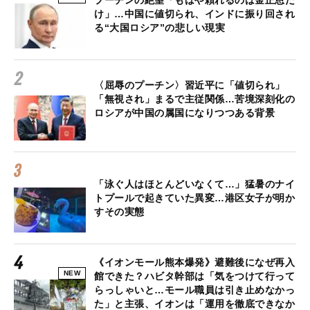
プーチンの絶望「もはや頼れるのは金正恩だ
け」…中国に値切られ、インドに振り回され
る“大国ロシア”の悲しい現実
〈屈辱のプーチン〉習近平に「値切られ」
「無視され」まるで主従関係…苦境深刻化の
ロシアが中国の属国になりつつある背景
「泳ぐ人はほとんどいなくて…」猛暑のナイ
トプールで起きていた異変…港区女子が明か
すその実態
《イオンモール熊本爆発》避難後になぜ再入
NEW
館できた？ハビタ幹部は「気をつけて行って
らっしゃいと…モール職員は引き止めなかっ
た」と主張、イオンは「運用を徹底できなか