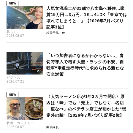
NEW
人気女流雀士が31歳で八丈島へ移住…家
賃15万円→3万円、1K→4LDK「東京では
壊れてしまうと…」【2026年7月バズり
記事3位】
暮らし
松岡千晶
2026.08.07
「いつ加害者になるかわからない…」青
切符導入で増す大型トラックの不安、自
転車“車道走行時代”に求められる新たな
安全対策
ビジネス
2026.07.21
NEW
〈人気ラーメン店が1年3カ月で閉店〉原
因は「味」でも「売上」でもなく…名店
「渡なべ」のベテラン店主が明かした“想
定外の敵”【2026年7月バズり記事2位】
教養・カルチャー
2026.08.07
井手隊長