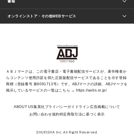
書籍
ファッション・美容
青年マンガ
ジャンプSQ.
Seventeen
週刊ヤングジャンプ
オンラインストア・その他WEBサービス
文芸・文庫・総合
芸能・情報・スポーツ
少女マンガ
Vジャンプ
non-no Web
ヤングジャンプ定期購読デジタル
すばる
Myojo
オンラインストア
りぼん
学芸・ノンフィクション・新書
最強ジャンプ
女性マンガ
@BAILA
ヤンジャン＋
小説すばる
週プレNEWS
マーガレット
集英社OTOコンテンツ
集英社 学芸編集部
少年ジャンプ＋
その他WEBサービス
クッキー
ライトノベル・ノベライズ
MAQUIA ONLINE
となりのヤングジャンプ
集英社 文芸ステーション
週プレ グラジャパ！
別冊マーガレット
SHUEISHA MANGA-ART HERITAGE
集英社 ビジネス書
ゼブラック
ココハナ
SHUEISHA ADNAVI
SPUR.JP
集英社Webマガジン Cobalt
グランドジャンプ
web 集英社文庫
キッズ
web Sportiva
マンガMee
ジャンプキャラクターズストア
集英社新書
ジャンプルーキー！
月刊オフィスユー
ＡＢＪマークは、この電子書店・電子書籍配信サービスが、著作権者か
EDITOR'S LAB
LEE
集英社オレンジ文庫
ウルトラジャンプ
青春と読書
パラスポ＋！
らコンテンツ使用許諾を得た正規版配信サービスであることを示す登録
集英社みらい文庫
リマコミ＋
HAPPY PLUS STORE
集英社新書プラス
ジャンプTOON
商標（登録番号 第6091713号）です。ABJマークの詳細、ABJマークを
Marisol
シフォン文庫
アジア人物史
S-KIDS.LAND
マンガMeets
掲示しているサービスの一覧はこちら →
https://aebs.or.jp/
shueisha vox
よみタイ
S-MANGA
Web éclat
ダッシュエックス文庫
LEEマルシェ
kotoba
集英社ジャンプリミックス
ABOUT US
集英社プライバシーガイドライン
広告掲載について
T JAPAN:The New York Times Style Magazine
JUMP j BOOKS
お問い合わせ
規約
特定商取引法に基づく表示
SHOP Marisol
e!集英社
集英社コミック文庫
集英社女性誌ポータル
éclat premium
imidas
MEN'S NON-NO WEB
SHUEISHA Inc. All Right Reserved.