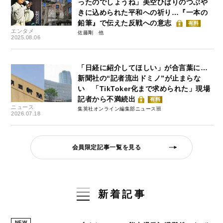
ったのでしょうね」美空ひばりのつぶや
きに込められた平和への祈り…『一本の
鉛筆』で伝えた反戦への意志
有料
エンタメ
佐藤剛
2025.08.06
「日経に紹介してほしい」が合言葉に…
新聞社の“記者流出ドミノ”が止まらな
い 「TikToker化まで求められた」現場
記者から不満続出
有料
ニュース
集英社オンライン編集部ニュース班
2026.07.18
会員限定記事一覧を見る
新着記事
NEW