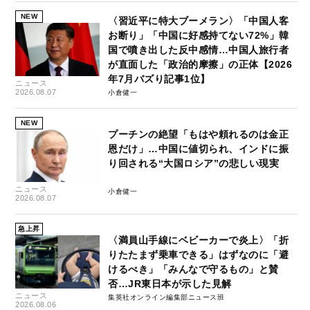
NEW
〈習近平に特大ブーメラン〉「中国人客
お断り」「中国に好感持てない72%」韓
国で噴き出した反中感情…中国人旅行者
が直面した「政治的摩擦」の正体【2026
年7月バズり記事1位】
ニュース
2026.08.07
小倉健一
NEW
プーチンの絶望「もはや頼れるのは金正
恩だけ」…中国に値切られ、インドに振
り回される“大国ロシア”の悲しい現実
ニュース
小倉健一
2026.08.07
急上昇
〈満員山手線にベビーカーで炎上〉「折
りたたまず乗車できる」はずなのに「避
けるべき」「みんなで守るもの」と賛
否…JR東日本が示した見解
ニュース
集英社オンライン編集部ニュース班
2026.08.06