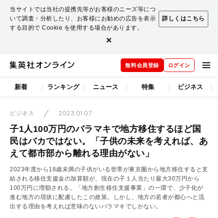
当サイトでは当社の提携先等がお客様のニーズ等につ
いて調査・分析したり、お客様にお勧めの広告を表示
詳しくはこちら
する目的で Cookie を使用する場合があります。
×
無料会員登録
ログイン
新着
ランキング
ニュース
特集
ビジネス
2023.01.07
ビジネス
子1人100万円のバラマキで地方移住するほど国
民はバカではない。「子供の未来を考えれば、あ
えて都市部から離れる理由がない」
2023年度から18歳未満の子供がいる世帯が東京圏から地方移住すると支
給される移住支援金の加算額が、現在の子１人当たり最大30万円から
100万円に増額される。「地方創生移住支援事業」の一環で、少子化が
進む地方の現状に配慮したこの政策。しかし、地方の若者が都心へと流
出する理由を考えれば意味のないバラマキでしかない。