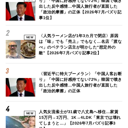
り」「中国に好感持てない72%」韓国で噴き
出した反中感情…中国人旅行者が直面した
「政治的摩擦」の正体【2026年7月バズり記
事1位】
〈人気ラーメン店が1年3カ月で閉店〉原因
NEW
は「味」でも「売上」でもなく…名店「渡な
べ」のベテラン店主が明かした“想定外の
敵”【2026年7月バズり記事2位】
〈習近平に特大ブーメラン〉「中国人客お断
り」「中国に好感持てない72%」韓国で噴き
出した反中感情…中国人旅行者が直面した
「政治的摩擦」の正体
人気女流雀士が31歳で八丈島へ移住…家賃
NEW
15万円→3万円、1K→4LDK「東京では壊れ
てしまうと…」【2026年7月バズり記事3