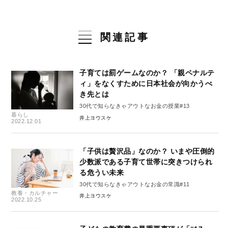
関連記事
子育ては罰ゲームなのか？ 「親ペナルテ
ィ」をなくすために日本社会が向かうべ
き先とは
30代で知らなきゃアウトなお金の授業#13
暮らし
井上ヨウスケ
2022.12.01
「子供は贅沢品」なのか？ いまや圧倒的
少数派である子育て世帯に突きつけられ
る危うい未来
30代で知らなきゃアウトなお金の常識#11
教養・カルチャー
井上ヨウスケ
2022.10.25