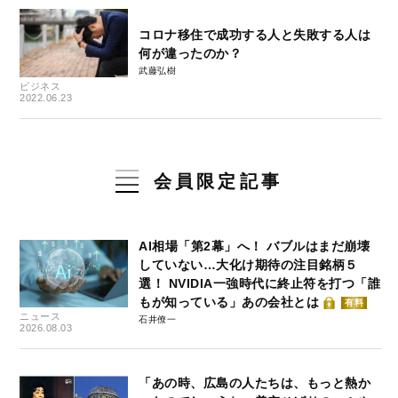
コロナ移住で成功する人と失敗する人は
何が違ったのか？
武藤弘樹
ビジネス
2022.06.23
会員限定記事
AI相場「第2幕」へ！ バブルはまだ崩壊
していない…大化け期待の注目銘柄５
選！ NVIDIA一強時代に終止符を打つ「誰
もが知っている」あの会社とは
有料
ニュース
石井僚一
2026.08.03
「あの時、広島の人たちは、もっと熱か