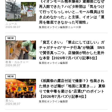
《イオンモール熊本爆発》避難後になぜ
再入館できた？ハビタ幹部は「気をつけ
て行ってらっしゃいと…モール職員は引
き止めなかった」と主張、イオンは「運
用を徹底できなかった可能性」
ニュース
2026.08.07
集英社オンライン編集部ニュース班
NEW
「貧乏くさい」「禁止にしてほしい」ガ
チャガチャの“サーチ行為”が物議 SNS
で賛否真っ二つ、店舗側が明かした意外
な本音【2026年7月バズり記事5位】
教養・カルチャー
集英社オンライン編集部
2026.08.07
NEW
《祇園祭の露店付近で撮影？》包装され
た焼きそば麺が「地面に直置き…」 夏祭
りで食中毒を避ける“店選び”のポイント
【2026年7月バズり記事4位】
暮らし
集英社オンライン編集部
2026.08.07