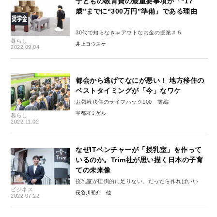
子どもの教育費の最重要事項が「“17
歳”までに“300万円”準備」である理由
30代で知らなきゃアウトなお金の授業＃５
暮らし
井上ヨウスケ
2022.09.04
都会から逃げてなにが悪い！ 地方移住の
ベストタイミングが「今」なワケ
お気軽移住のライフハック100 前編
宇都宮ミゲル
暮らし
2022.11.02
なぜITベンチャーが「授乳室」を作って
いるのか。Trim社が思い描く日本の子育
ての未来像
授乳室が圧倒的に足りない。だったら作ればいい
ビジネス
長谷川裕介
2022.07.22