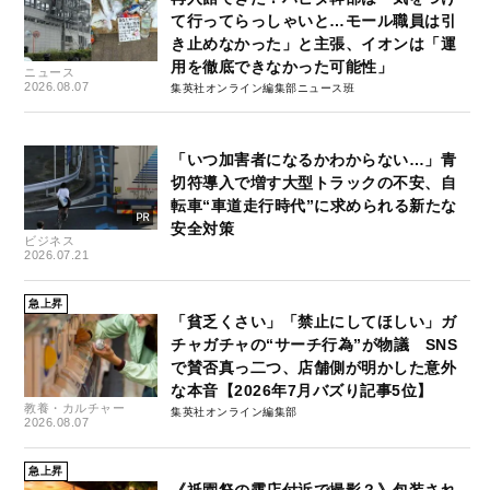
て行ってらっしゃいと…モール職員は引
き止めなかった」と主張、イオンは「運
用を徹底できなかった可能性」
ニュース
2026.08.07
集英社オンライン編集部ニュース班
「いつ加害者になるかわからない…」青
切符導入で増す大型トラックの不安、自
転車“車道走行時代”に求められる新たな
安全対策
ビジネス
2026.07.21
急上昇
「貧乏くさい」「禁止にしてほしい」ガ
チャガチャの“サーチ行為”が物議 SNS
で賛否真っ二つ、店舗側が明かした意外
な本音【2026年7月バズり記事5位】
教養・カルチャー
集英社オンライン編集部
2026.08.07
急上昇
《祇園祭の露店付近で撮影？》包装され