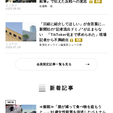
鉛筆』で伝えた反戦への意志
有料
エンタメ
佐藤剛
2025.08.06
「日経に紹介してほしい」が合言葉に…
新聞社の“記者流出ドミノ”が止まらな
い 「TikToker化まで求められた」現場
記者から不満続出
有料
ニュース
集英社オンライン編集部ニュース班
2026.07.18
会員限定記事一覧を見る
新着記事
NEW
≪飯能≫「腹が減って食べ物を盗もう
と…」91歳女性殺害を供述したベトナム