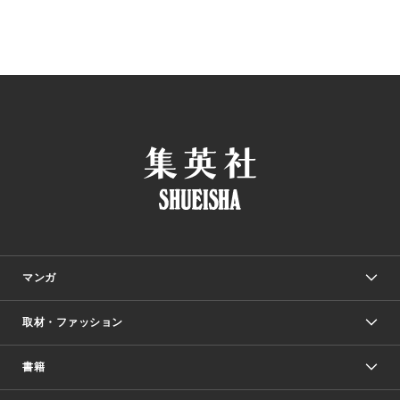
マンガ
取材・ファッション
少年マンガ
週刊少年ジャンプ
書籍
ファッション・美容
青年マンガ
ジャンプSQ.