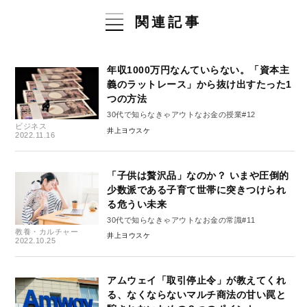
関連記事
年収1000万円なんていらない。「資本主
義のラットレース」から抜け出すたった1
つの方法
30代で知らなきゃアウトなお金の授業#12
ビジネス
井上ヨウスケ
2022.11.16
「子供は贅沢品」なのか？ いまや圧倒的
少数派である子育て世帯に突きつけられ
る危うい未来
30代で知らなきゃアウトなお金の常識#11
教養・カルチャー
井上ヨウスケ
2022.10.25
アムウェイ「取引停止令」が教えてくれ
る、なくならないマルチ商法の甘い罠と