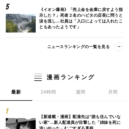
《イオン爆発》「売上金を金庫に戻すよう指
示した？」死者２名のハビタの店長に問うと
涙を流し…社員は「入口によっては入れたこ
ともあったようです」
ニュースランキングの一覧を見る
漫画ランキング
最新
24時間
週間
月間
【新連載・漫画】配達先は“誰も住んでいな
い家”…新人配達員が目撃した「姉妹を死に
追いやった」むごすぎる真相