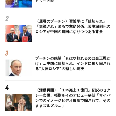
〈屈辱のプーチン〉習近平に「値切られ」
「無視され」まるで主従関係…苦境深刻化の
ロシアが中国の属国になりつつある背景
プーチンの絶望「もはや頼れるのは金正恩だ
け」…中国に値切られ、インドに振り回され
る“大国ロシア”の悲しい現実
〈活動再開〉「１本売上１億円」伝説のセク
シー女優、桜樹ルイのデビュー秘話「サイパ
ンでのイメージビデオ撮影で騙されて、その
ままズルズル…」