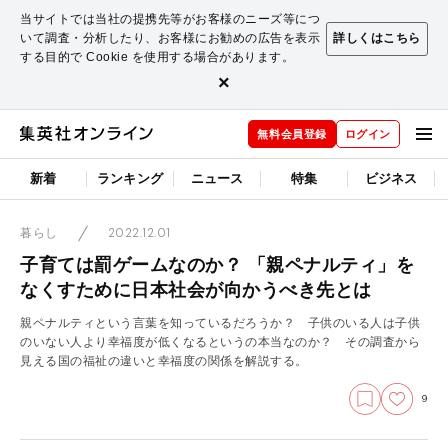
当サイトでは当社の提携先等がお客様のニーズ等につ
いて調査・分析したり、お客様にお勧めの広告を表示
詳しくはこちら
する目的で Cookie を使用する場合があります。
×
無料会員登録
ログイン
新着
ランキング
ニュース
特集
ビジネス
2022.12.01
暮らし
子育ては罰ゲームなのか？ 「親ペナルティ」を
なくすために日本社会が向かうべき先とは
親ペナルティという言葉を知っているだろうか？ 子供のいる人は子供
のいない人より幸福度が低くなるというの本当なのか？ その調査から
見える国の福祉の違いと幸福度の関係を解説する。
9