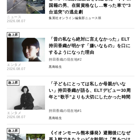
国籍の男、在留資格なし…奪った車で“3
台追突”の逃走劇
ニュース
集英社オンライン編集部ニュース班
2026.08.07
急上昇
「昔の私なら絶対に言えなかった」ELT
持田香織が明かす「嫌いなもの」を口に
するようになった理由
持田香織の現在地#2
エンタメ
黒島暁生
2026.08.07
急上昇
「子どもにとっては私しか母親がいな
い」持田香織が語る、ELTデビュー30周
年と“歌手”よりも大切にしたかった時間
持田香織の現在地#1
エンタメ
2026.08.07
黒島暁生
急上昇
《イオンモール熊本爆発》避難後になぜ
再入館できた？ハビタ幹部は「気をつけ