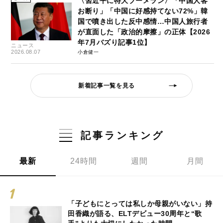
〈習近平に特大ブーメラン〉「中国人客
お断り」「中国に好感持てない72%」韓
国で噴き出した反中感情…中国人旅行者
が直面した「政治的摩擦」の正体【2026
年7月バズり記事1位】
ニュース
2026.08.07
小倉健一
新着記事一覧を見る
記事ランキング
最新
24時間
週間
月間
「子どもにとっては私しか母親がいない」持
田香織が語る、ELTデビュー30周年と“歌