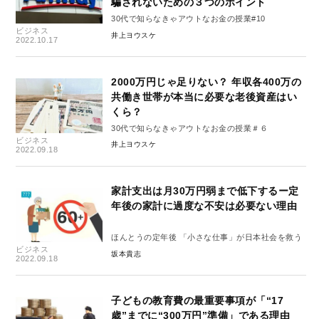
騙されないための３つのポイント
30代で知らなきゃアウトなお金の授業#10
ビジネス
井上ヨウスケ
2022.10.17
2000万円じゃ足りない？ 年収各400万の
共働き世帯が本当に必要な老後資産はい
くら？
30代で知らなきゃアウトなお金の授業＃６
ビジネス
井上ヨウスケ
2022.09.18
家計支出は月30万円弱まで低下するー定
年後の家計に過度な不安は必要ない理由
ほんとうの定年後 「小さな仕事」が日本社会を救う
ビジネス
坂本貴志
2022.09.18
子どもの教育費の最重要事項が「“17
歳”までに“300万円”準備」である理由