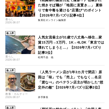
た焼きそば麺が「地面に直置き…」 夏祭
りで食中毒を避ける“店選び”のポイント
【2026年7月バズり記事4位】
暮らし
集英社オンライン編集部
2026.08.07
急上昇
人気女流雀士が31歳で八丈島へ移住…家
賃15万円→3万円、1K→4LDK「東京では
壊れてしまうと…」【2026年7月バズり
記事3位】
暮らし
松岡千晶
2026.08.07
急上昇
〈人気ラーメン店が1年3カ月で閉店〉原
因は「味」でも「売上」でもなく…名店
「渡なべ」のベテラン店主が明かした“想
定外の敵”【2026年7月バズり記事2位】
教養・カルチャー
2026.08.07
井手隊長
急上昇