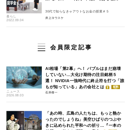
30代で知らなきゃアウトなお金の授業＃５
暮らし
井上ヨウスケ
2022.09.04
会員限定記事
AI相場「第2幕」へ！ バブルはまだ崩壊
していない…大化け期待の注目銘柄５
選！ NVIDIA一強時代に終止符を打つ「誰
もが知っている」あの会社とは
有料
ニュース
石井僚一
2026.08.03
「あの時、広島の人たちは、もっと熱か
ったのでしょうね」美空ひばりのつぶや
きに込められた平和への祈り…『一本の