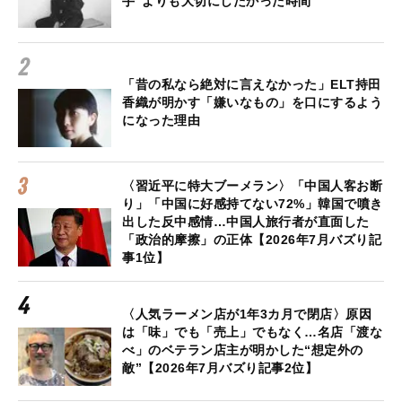
手”よりも大切にしたかった時間
「昔の私なら絶対に言えなかった」ELT持田
香織が明かす「嫌いなもの」を口にするよう
になった理由
〈習近平に特大ブーメラン〉「中国人客お断
り」「中国に好感持てない72%」韓国で噴き
出した反中感情…中国人旅行者が直面した
「政治的摩擦」の正体【2026年7月バズり記
事1位】
〈人気ラーメン店が1年3カ月で閉店〉原因
は「味」でも「売上」でもなく…名店「渡な
べ」のベテラン店主が明かした“想定外の
敵”【2026年7月バズり記事2位】