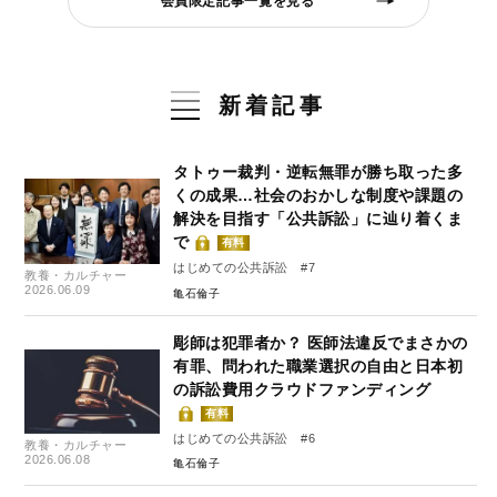
会員限定記事一覧を見る
新着記事
タトゥー裁判・逆転無罪が勝ち取った多
くの成果…社会のおかしな制度や課題の
解決を目指す「公共訴訟」に辿り着くま
で
有料
はじめての公共訴訟 #7
教養・カルチャー
2026.06.09
亀石倫子
彫師は犯罪者か？ 医師法違反でまさかの
有罪、問われた職業選択の自由と日本初
の訴訟費用クラウドファンディング
有料
はじめての公共訴訟 #6
教養・カルチャー
2026.06.08
亀石倫子