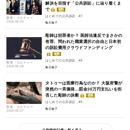
解決を目指す「公共訴訟」に辿り着くま
で
有料
はじめての公共訴訟 #7
教養・カルチャー
2026.06.09
亀石倫子
彫師は犯罪者か？ 医師法違反でまさかの
有罪、問われた職業選択の自由と日本初
の訴訟費用クラウドファンディング
有料
はじめての公共訴訟 #6
教養・カルチャー
2026.06.08
亀石倫子
タトゥーは医療行為なのか？ 大阪府警が
突然の一斉摘発…罰金30万円支払いを拒
否した彫師の決断
有料
はじめての公共訴訟 #5
教養・カルチャー
亀石倫子
2026.06.07