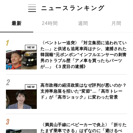
ニュースランキング
最新
24時間
週間
月間
〈ベントレー追突〉「対立集団に追われてい
NEW
た…」と供述も追尾車両はナシ、逮捕された
韓国籍“元ボンボン”インフルエンサーの刺青
男のトラブル歴「アメ車を買ったらパーツ
が…」《３度目の逮捕》
高市政権の経済政策はなぜ評判が悪いのか？
NEW
支持率急落を招いた“変節”…「高市トレー
ド」が「高市ショック」に変わった背景
〈満員山手線にベビーカーで炎上〉「折りた
たまず乗車できる」はずなのに「避けるべ