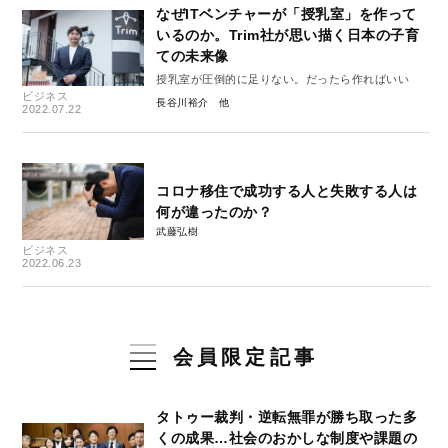
なぜITベンチャーが「授乳室」を作って
いるのか。Trim社が思い描く日本の子育
ての未来像
授乳室が圧倒的に足りない。だったら作ればいい
ビジネス
長谷川裕介
2022.07.22
コロナ移住で成功する人と失敗する人は
何が違ったのか？
武藤弘樹
ビジネス
2022.06.23
会員限定記事
タトゥー裁判・逆転無罪が勝ち取った多
くの成果…社会のおかしな制度や課題の