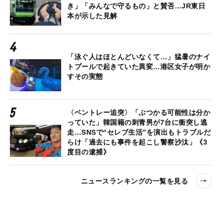
き」「みんなで守るもの」と賛否…JR東日
本が示した見解
「泳ぐ人はほとんどいなくて…」猛暑のナイ
トプールで起きていた異変…港区女子が明か
すその実態
〈ベントレー追突〉「ぶつかる可能性は分か
っていた」韓国籍の刺青男が7台に衝突し逃
走…SNSで“セレブ生活”を演出もトラブルだ
らけ「過去にも事件を起こし警察沙汰」《3
度目の逮捕》
ニュースランキングの一覧を見る