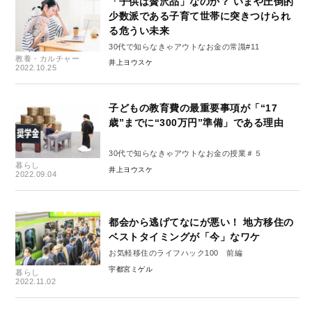
「子供は贅沢品」なのか？ いまや圧倒的
少数派である子育て世帯に突きつけられ
る危うい未来
30代で知らなきゃアウトなお金の常識#11
教養・カルチャー
井上ヨウスケ
2022.10.25
子どもの教育費の最重要事項が「“17
歳”までに“300万円”準備」である理由
30代で知らなきゃアウトなお金の授業＃５
暮らし
井上ヨウスケ
2022.09.04
都会から逃げてなにが悪い！ 地方移住の
ベストタイミングが「今」なワケ
お気軽移住のライフハック100 前編
宇都宮ミゲル
暮らし
2022.11.02