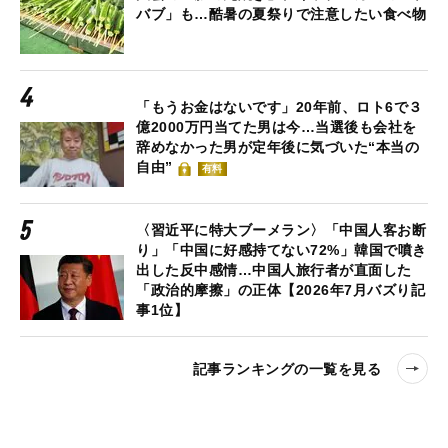
バブ」も…酷暑の夏祭りで注意したい食べ物
「もうお金はないです」20年前、ロト6で３
億2000万円当てた男は今…当選後も会社を
辞めなかった男が定年後に気づいた“本当の
自由”
有料
〈習近平に特大ブーメラン〉「中国人客お断
り」「中国に好感持てない72%」韓国で噴き
出した反中感情…中国人旅行者が直面した
「政治的摩擦」の正体【2026年7月バズり記
事1位】
記事ランキングの一覧を見る