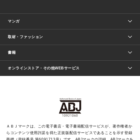
マンガ
取材・ファッション
少年マンガ
週刊少年ジャンプ
書籍
ファッション・美容
青年マンガ
ジャンプSQ.
Seventeen
週刊ヤングジャンプ
オンラインストア・その他WEBサービス
文芸・文庫・総合
芸能・情報・スポーツ
少女マンガ
Vジャンプ
non-no Web
ヤングジャンプ定期購読デジタル
すばる
Myojo
オンラインストア
りぼん
学芸・ノンフィクション・新書
最強ジャンプ
女性マンガ
@BAILA
ヤンジャン＋
小説すばる
週プレNEWS
マーガレット
集英社OTOコンテンツ
集英社 学芸編集部
少年ジャンプ＋
その他WEBサービス
クッキー
ライトノベル・ノベライズ
MAQUIA ONLINE
となりのヤングジャンプ
集英社 文芸ステーション
週プレ グラジャパ！
別冊マーガレット
SHUEISHA MANGA-ART HERITAGE
集英社 ビジネス書
ゼブラック
ココハナ
SHUEISHA ADNAVI
SPUR.JP
集英社Webマガジン Cobalt
グランドジャンプ
web 集英社文庫
キッズ
web Sportiva
マンガMee
ジャンプキャラクターズストア
集英社新書
ジャンプルーキー！
月刊オフィスユー
ＡＢＪマークは、この電子書店・電子書籍配信サービスが、著作権者か
EDITOR'S LAB
LEE
集英社オレンジ文庫
ウルトラジャンプ
青春と読書
パラスポ＋！
らコンテンツ使用許諾を得た正規版配信サービスであることを示す登録
集英社みらい文庫
リマコミ＋
HAPPY PLUS STORE
集英社新書プラス
ジャンプTOON
商標（登録番号 第6091713号）です。ABJマークの詳細、ABJマークを
Marisol