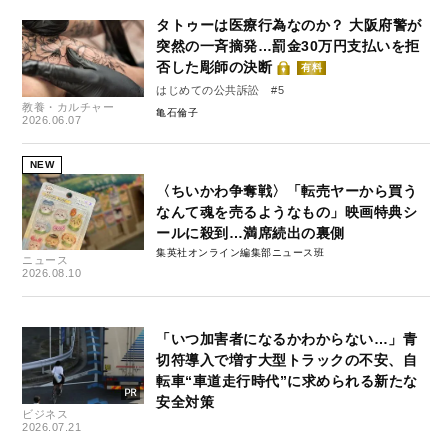
タトゥーは医療行為なのか？ 大阪府警が
突然の一斉摘発…罰金30万円支払いを拒
否した彫師の決断
有料
はじめての公共訴訟 #5
教養・カルチャー
亀石倫子
2026.06.07
NEW
〈ちいかわ争奪戦〉「転売ヤーから買う
なんて魂を売るようなもの」映画特典シ
ールに殺到…満席続出の裏側
集英社オンライン編集部ニュース班
ニュース
2026.08.10
「いつ加害者になるかわからない…」青
切符導入で増す大型トラックの不安、自
転車“車道走行時代”に求められる新たな
安全対策
ビジネス
2026.07.21