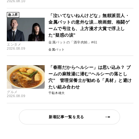
2026.08.10
急上昇
「泣いてないねんけどな」無頼派芸人・
金属バットの意外な涙…映画館、格闘ゲ
ームで号泣も、上方漫才大賞で浮上し
た“疑惑の涙”
金属バットの「酒辛肉鮪」#61
エンタメ
2026.08.09
金属バット
「春雨だからヘルシー」は思い込み？ ブ
ームの麻辣湯に潜む“ヘルシーの落とし
穴” 管理栄養士が勧める「具材」と避け
たい組み合わせ
グルメ
千駄木雄大
2026.08.09
新着記事一覧を見る