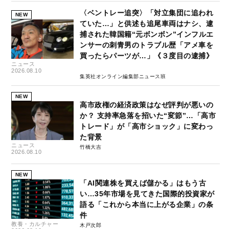
〈ベントレー追突〉「対立集団に追われ
NEW
ていた…」と供述も追尾車両はナシ、逮
捕された韓国籍“元ボンボン”インフルエ
ンサーの刺青男のトラブル歴「アメ車を
買ったらパーツが…」《３度目の逮捕》
ニュース
2026.08.10
集英社オンライン編集部ニュース班
NEW
高市政権の経済政策はなぜ評判が悪いの
か？ 支持率急落を招いた“変節”…「高市
トレード」が「高市ショック」に変わっ
た背景
ニュース
竹橋大吉
2026.08.10
NEW
「AI関連株を買えば儲かる」はもう古
い…35年市場を見てきた国際的投資家が
語る「これから本当に上がる企業」の条
件
教養・カルチャー
木戸次郎