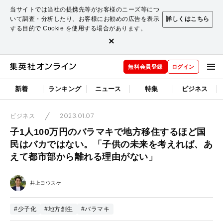
当サイトでは当社の提携先等がお客様のニーズ等につ
いて調査・分析したり、お客様にお勧めの広告を表示
詳しくはこちら
する目的で Cookie を使用する場合があります。
×
無料会員登録
ログイン
新着
ランキング
ニュース
特集
ビジネス
2023.01.07
ビジネス
子1人100万円のバラマキで地方移住するほど国
民はバカではない。「子供の未来を考えれば、あ
えて都市部から離れる理由がない」
井上ヨウスケ
#少子化
#地方創生
#バラマキ