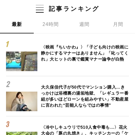
記事ランキング
最新
24時間
週間
月間
〈映画『ちいかわ』〉「子ども向けの映画に
静かにするマナーはありません」「叱ってく
れ」大ヒットの裏で鑑賞マナー論争が白熱
大久保佳代子が50代でマンション購入…き
っかけは浴槽裏の湯垢地獄、「レギュラー番
組が多いほどローンを組みやすい」不動産屋
に言われた“芸能人ならではの事情”
〈冷やしキュウリで510人食中毒も…〉花火
大会の「豚の丸焼き」、キッチンカーの「ケ