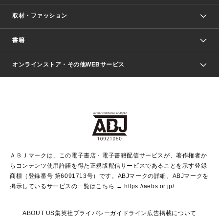
取材・ファッション
少年マンガ
週刊少年ジャンプ
書籍
ファッション・美容
青年マンガ
ジャンプSQ.
Seventeen
週刊ヤングジャンプ
オンラインストア・その他WEBサービス
文芸・文庫・総合
芸能・情報・スポーツ
少女マンガ
Vジャンプ
non-no Web
ヤングジャンプ定期購読デジタル
すばる
Myojo
オンラインストア
りぼん
学芸・ノンフィクション・新書
最強ジャンプ
女性マンガ
@BAILA
ヤンジャン＋
小説すばる
週プレNEWS
マーガレット
集英社OTOコンテンツ
集英社 学芸編集部
少年ジャンプ＋
その他WEBサービス
クッキー
ライトノベル・ノベライズ
MAQUIA ONLINE
となりのヤングジャンプ
集英社 文芸ステーション
週プレ グラジャパ！
別冊マーガレット
SHUEISHA MANGA-ART HERITAGE
集英社 ビジネス書
ゼブラック
ココハナ
SHUEISHA ADNAVI
SPUR.JP
集英社Webマガジン Cobalt
グランドジャンプ
web 集英社文庫
キッズ
web Sportiva
マンガMee
ジャンプキャラクターズストア
集英社新書
ジャンプルーキー！
月刊オフィスユー
ＡＢＪマークは、この電子書店・電子書籍配信サービスが、著作権者か
EDITOR'S LAB
LEE
集英社オレンジ文庫
ウルトラジャンプ
青春と読書
パラスポ＋！
らコンテンツ使用許諾を得た正規版配信サービスであることを示す登録
集英社みらい文庫
リマコミ＋
HAPPY PLUS STORE
集英社新書プラス
ジャンプTOON
商標（登録番号 第6091713号）です。ABJマークの詳細、ABJマークを
Marisol
シフォン文庫
アジア人物史
S-KIDS.LAND
マンガMeets
掲示しているサービスの一覧はこちら →
https://aebs.or.jp/
shueisha vox
よみタイ
S-MANGA
Web éclat
ダッシュエックス文庫
LEEマルシェ
kotoba
集英社ジャンプリミックス
ABOUT US
集英社プライバシーガイドライン
広告掲載について
T JAPAN:The New York Times Style Magazine
JUMP j BOOKS