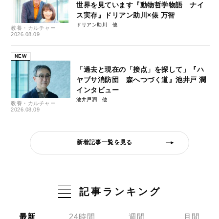
世界を見ています『動物哲学物語 ナイ
ス実存』ドリアン助川×俵 万智
ドリアン助川
教養・カルチャー
2026.08.09
NEW
「過去と現在の「接点」を探して」『ハ
ヤブサ消防団 森へつづく道』池井戸 潤
インタビュー
池井戸潤
教養・カルチャー
2026.08.09
新着記事一覧を見る
記事ランキング
最新
24時間
週間
月間