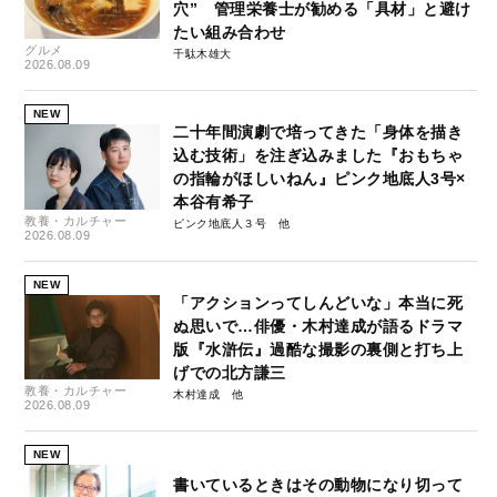
穴” 管理栄養士が勧める「具材」と避け
たい組み合わせ
グルメ
千駄木雄大
2026.08.09
NEW
二十年間演劇で培ってきた「身体を描き
込む技術」を注ぎ込みました『おもちゃ
の指輪がほしいねん』ピンク地底人3号×
本谷有希子
教養・カルチャー
ピンク地底人３号
2026.08.09
NEW
「アクションってしんどいな」本当に死
ぬ思いで…俳優・木村達成が語るドラマ
版『水滸伝』過酷な撮影の裏側と打ち上
げでの北方謙三
教養・カルチャー
木村達成
2026.08.09
NEW
書いているときはその動物になり切って