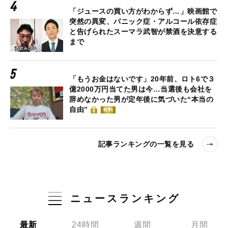
「ジュースの買い方がわからず…」映画館で
突然の異変、パニック症・アルコール依存症
と告げられたスーマラ武智が禁酒を決意する
まで
「もうお金はないです」20年前、ロト6で３
億2000万円当てた男は今…当選後も会社を
辞めなかった男が定年後に気づいた“本当の
自由”
有料
記事ランキングの一覧を見る
ニュースランキング
最新
24時間
週間
月間