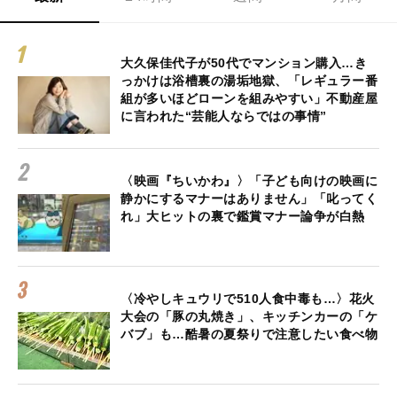
大久保佳代子が50代でマンション購入…き
っかけは浴槽裏の湯垢地獄、「レギュラー番
組が多いほどローンを組みやすい」不動産屋
に言われた“芸能人ならではの事情”
〈映画『ちいかわ』〉「子ども向けの映画に
静かにするマナーはありません」「叱ってく
れ」大ヒットの裏で鑑賞マナー論争が白熱
〈冷やしキュウリで510人食中毒も…〉花火
大会の「豚の丸焼き」、キッチンカーの「ケ
バブ」も…酷暑の夏祭りで注意したい食べ物