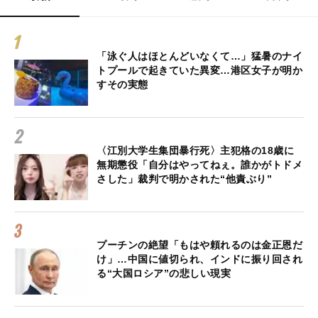
「泳ぐ人はほとんどいなくて…」猛暑のナイ
トプールで起きていた異変…港区女子が明か
すその実態
〈江別大学生集団暴行死〉主犯格の18歳に
無期懲役「自分はやってねぇ。誰かがトドメ
さした」裁判で明かされた“他責ぶり”
プーチンの絶望「もはや頼れるのは金正恩だ
け」…中国に値切られ、インドに振り回され
る“大国ロシア”の悲しい現実