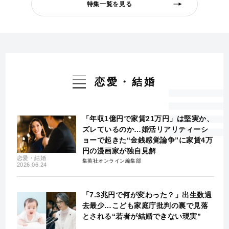
特集一覧を見る
恋愛・結婚
「年収1億円で家賃21万円」は堅実か、
ズレているのか…婚活リアリティーシ
ョーで起きた“金銭感覚論争”に家賃4万
円の漫画家が独自見解
恋愛・結婚
集英社オンライン編集部
2026.06.24
「7.3兆円で何が変わった？」出生数過
去最少…こども家庭庁批判の裏で見落
とされる“若者が結婚できない現実”