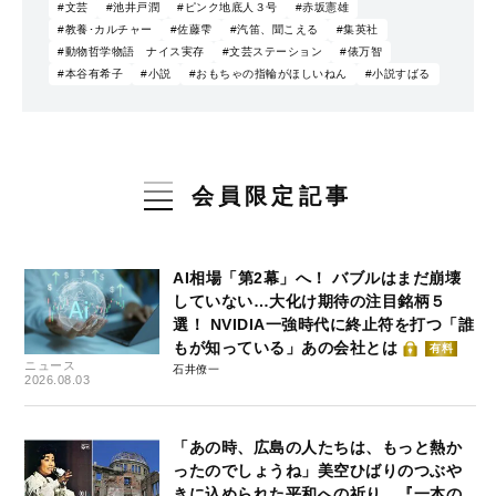
#文芸
#池井戸潤
#ピンク地底人３号
#赤坂憲雄
#教養･カルチャー
#佐藤雫
#汽笛、聞こえる
#集英社
#動物哲学物語 ナイス実存
#文芸ステーション
#俵万智
#本谷有希子
#小説
#おもちゃの指輪がほしいねん
#小説すばる
会員限定記事
AI相場「第2幕」へ！ バブルはまだ崩壊
していない…大化け期待の注目銘柄５
選！ NVIDIA一強時代に終止符を打つ「誰
もが知っている」あの会社とは
有料
ニュース
石井僚一
2026.08.03
「あの時、広島の人たちは、もっと熱か
ったのでしょうね」美空ひばりのつぶや
きに込められた平和への祈り…『一本の