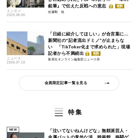
鉛筆』で伝えた反戦への意志
有料
エンタメ
佐藤剛
2025.08.06
「日経に紹介してほしい」が合言葉に…
新聞社の“記者流出ドミノ”が止まらな
い 「TikToker化まで求められた」現場
記者から不満続出
有料
ニュース
集英社オンライン編集部ニュース班
2026.07.18
会員限定記事一覧を見る
特集
NEW
「泣いてないねんけどな」無頼派芸人・
金属バットの意外な涙…映画館、格闘ゲ