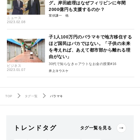
グ。岸田総理はなぜフィリピンに年間
2000億円も支援するのか？
室伏謙一
ニュース
2023.02.08
子1人100万円のバラマキで地方移住する
ほど国民はバカではない。「子供の未来
を考えれば、あえて都市部から離れる理
由がない」
30代で知らなきゃアウトなお金の授業#16
ビジネス
2023.01.07
井上ヨウスケ
TOP
タグ一覧
バラマキ
トレンドタグ
タグ一覧を見る