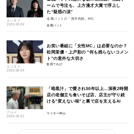
ームで号泣も、上方漫才大賞で浮上し
た“疑惑の涙”
金属バットの「酒辛肉鮪」#61
エンタメ
2026.08.09
金属バット
お笑い番組に「女性MC」は必要なのか？
松岡茉優・上戸彩の “何も残らないコメン
ト”の意外な大切さ
飲用てれび
エンタメ
2026.08.04
「暗黒汁」で愛され50年以上…深夜2時開
店の老舗立ち食いそば店、店主が守り続
ける"変えない味"と裏で店を支えるAI
グルメ
ライター神山
2026.08.02