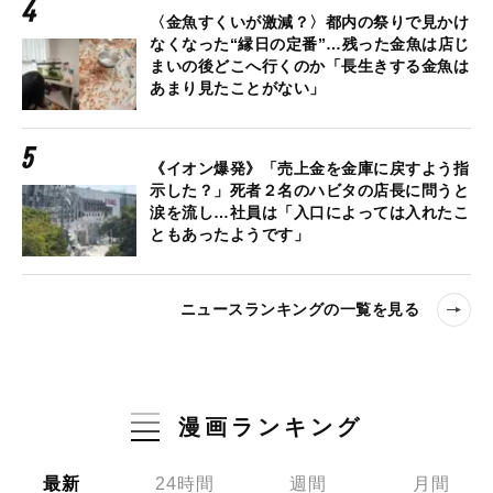
〈金魚すくいが激減？〉都内の祭りで見かけ
なくなった“縁日の定番”…残った金魚は店じ
まいの後どこへ行くのか「長生きする金魚は
あまり見たことがない」
《イオン爆発》「売上金を金庫に戻すよう指
示した？」死者２名のハビタの店長に問うと
涙を流し…社員は「入口によっては入れたこ
ともあったようです」
ニュースランキングの一覧を見る
漫画ランキング
最新
24時間
週間
月間