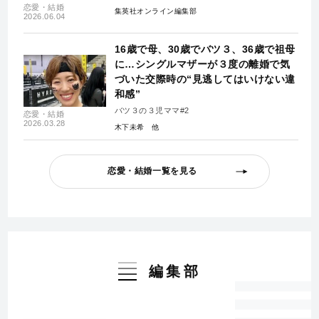
恋愛・結婚
集英社オンライン編集部
2026.06.04
16歳で母、30歳でバツ３、36歳で祖母
に…シングルマザーが３度の離婚で気
づいた交際時の“見逃してはいけない違
和感”
バツ３の３児ママ#2
恋愛・結婚
2026.03.28
木下未希
恋愛・結婚一覧を見る
編集部