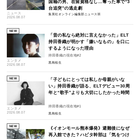
国籍の男、在留資格なし…奪った車で“3
台追突”の逃走劇
ニュース
集英社オンライン編集部ニュース班
2026.08.07
NEW
「昔の私なら絶対に言えなかった」ELT
持田香織が明かす「嫌いなもの」を口に
するようになった理由
持田香織の現在地#2
エンタメ
黒島暁生
2026.08.07
NEW
「子どもにとっては私しか母親がいな
い」持田香織が語る、ELTデビュー30周
年と“歌手”よりも大切にしたかった時間
持田香織の現在地#1
エンタメ
2026.08.07
黒島暁生
NEW
《イオンモール熊本爆発》避難後になぜ
再入館できた？ハビタ幹部は「気をつけ