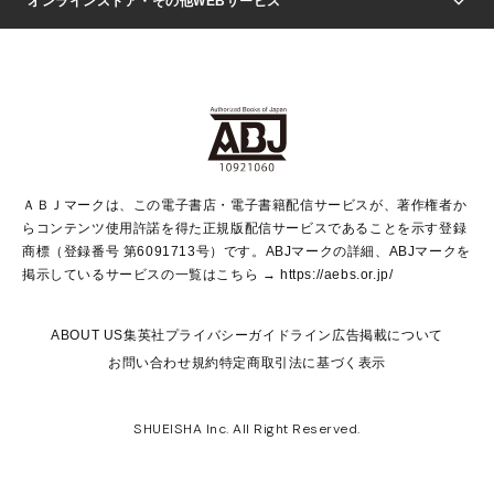
週刊ヤングジャンプ
オンラインストア・その他WEBサービス
文芸・文庫・総合
芸能・情報・スポーツ
少女マンガ
Vジャンプ
non-no Web
ヤングジャンプ定期購読デジタル
すばる
Myojo
オンラインストア
りぼん
学芸・ノンフィクション・新書
最強ジャンプ
女性マンガ
@BAILA
ヤンジャン＋
小説すばる
週プレNEWS
マーガレット
集英社OTOコンテンツ
集英社 学芸編集部
少年ジャンプ＋
その他WEBサービス
クッキー
ライトノベル・ノベライズ
MAQUIA ONLINE
となりのヤングジャンプ
集英社 文芸ステーション
週プレ グラジャパ！
別冊マーガレット
SHUEISHA MANGA-ART HERITAGE
集英社 ビジネス書
ゼブラック
ココハナ
SHUEISHA ADNAVI
SPUR.JP
集英社Webマガジン Cobalt
グランドジャンプ
web 集英社文庫
キッズ
web Sportiva
マンガMee
ジャンプキャラクターズストア
集英社新書
ジャンプルーキー！
月刊オフィスユー
ＡＢＪマークは、この電子書店・電子書籍配信サービスが、著作権者か
EDITOR'S LAB
LEE
集英社オレンジ文庫
ウルトラジャンプ
青春と読書
パラスポ＋！
らコンテンツ使用許諾を得た正規版配信サービスであることを示す登録
集英社みらい文庫
リマコミ＋
HAPPY PLUS STORE
集英社新書プラス
ジャンプTOON
商標（登録番号 第6091713号）です。ABJマークの詳細、ABJマークを
Marisol
シフォン文庫
アジア人物史
S-KIDS.LAND
マンガMeets
掲示しているサービスの一覧はこちら →
https://aebs.or.jp/
shueisha vox
よみタイ
S-MANGA
Web éclat
ダッシュエックス文庫
LEEマルシェ
kotoba
集英社ジャンプリミックス
ABOUT US
集英社プライバシーガイドライン
広告掲載について
T JAPAN:The New York Times Style Magazine
JUMP j BOOKS
お問い合わせ
規約
特定商取引法に基づく表示
SHOP Marisol
e!集英社
集英社コミック文庫
集英社女性誌ポータル
éclat premium
imidas
MEN'S NON-NO WEB
SHUEISHA Inc. All Right Reserved.
mirabella
UOMO
mirabella homme