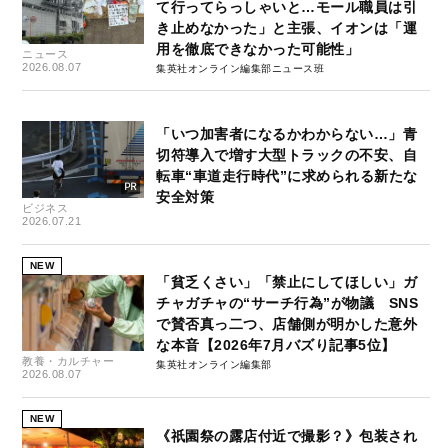
て行ってらっしゃいと…モール職員は引
き止めなかった」と主張、イオンは「運
用を徹底できなかった可能性」
ニュース
2026.08.07
集英社オンライン編集部ニュース班
「いつ加害者になるかわからない…」青
切符導入で増す大型トラックの不安、自
転車“車道走行時代”に求められる新たな
安全対策
ビジネス
2026.07.21
NEW
「貧乏くさい」「禁止にしてほしい」ガ
チャガチャの“サーチ行為”が物議 SNS
で賛否真っ二つ、店舗側が明かした意外
な本音【2026年7月バズり記事5位】
教養・カルチャー
集英社オンライン編集部
2026.08.07
NEW
《祇園祭の露店付近で撮影？》包装され