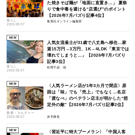
た焼きそば麺が「地面に直置き…」 夏祭
りで食中毒を避ける“店選び”のポイント
【2026年7月バズり記事4位】
暮らし
集英社オンライン編集部
2026.08.07
NEW
人気女流雀士が31歳で八丈島へ移住…家
賃15万円→3万円、1K→4LDK「東京では
壊れてしまうと…」【2026年7月バズり
記事3位】
暮らし
松岡千晶
2026.08.07
NEW
〈人気ラーメン店が1年3カ月で閉店〉原
因は「味」でも「売上」でもなく…名店
「渡なべ」のベテラン店主が明かした“想
定外の敵”【2026年7月バズり記事2位】
教養・カルチャー
2026.08.07
井手隊長
NEW
〈習近平に特大ブーメラン〉「中国人客