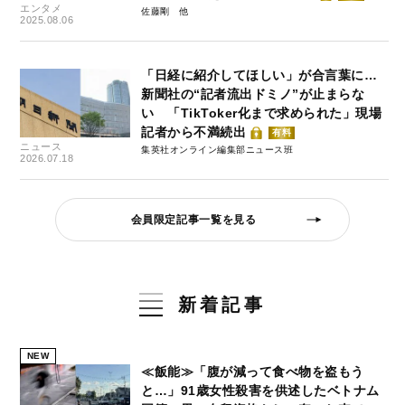
エンタメ
佐藤剛
2025.08.06
「日経に紹介してほしい」が合言葉に…
新聞社の“記者流出ドミノ”が止まらな
い 「TikToker化まで求められた」現場
記者から不満続出
有料
ニュース
集英社オンライン編集部ニュース班
2026.07.18
会員限定記事一覧を見る
新着記事
NEW
≪飯能≫「腹が減って食べ物を盗もう
と…」91歳女性殺害を供述したベトナム