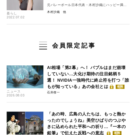
元バレーボール日本代表・木村沙織にハッピー満載
の引退後の生活を聞いてみた
木村沙織
暮らし
2022.07.02
会員限定記事
AI相場「第2幕」へ！ バブルはまだ崩壊
していない…大化け期待の注目銘柄５
選！ NVIDIA一強時代に終止符を打つ「誰
もが知っている」あの会社とは
有料
ニュース
石井僚一
2026.08.03
「あの時、広島の人たちは、もっと熱か
ったのでしょうね」美空ひばりのつぶや
きに込められた平和への祈り…『一本の
鉛筆』で伝えた反戦への意志
有料