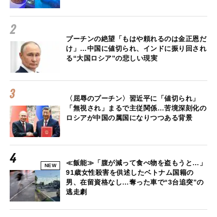
プーチンの絶望「もはや頼れるのは金正恩だ
け」…中国に値切られ、インドに振り回され
る“大国ロシア”の悲しい現実
〈屈辱のプーチン〉習近平に「値切られ」
「無視され」まるで主従関係…苦境深刻化の
ロシアが中国の属国になりつつある背景
≪飯能≫「腹が減って食べ物を盗もうと…」
NEW
91歳女性殺害を供述したベトナム国籍の
男、在留資格なし…奪った車で“3台追突”の
逃走劇