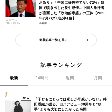
お断り」「中国に好感持てない72%」韓
国で噴き出した反中感情…中国人旅行者
が直面した「政治的摩擦」の正体【2026
年7月バズり記事1位】
ニュース
2026.08.07
小倉健一
新着記事一覧を見る
記事ランキング
最新
24時間
週間
月間
NEW
「子どもにとっては私しか母親がいない」持
田香織が語る、ELTデビュー30周年と“歌
手”よりも大切にしたかった時間