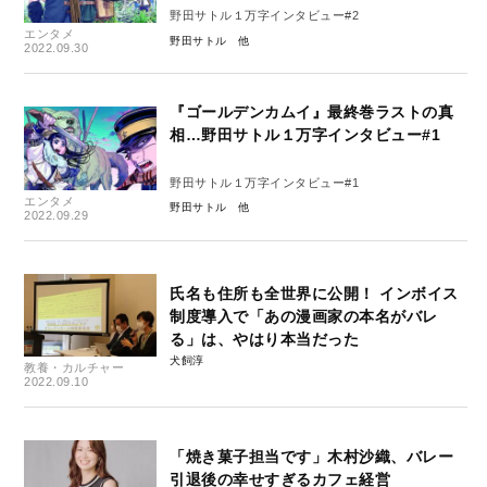
野田サトル１万字インタビュー#2
エンタメ
野田サトル
2022.09.30
『ゴールデンカムイ』最終巻ラストの真
相…野田サトル１万字インタビュー#1
野田サトル１万字インタビュー#1
エンタメ
野田サトル
2022.09.29
氏名も住所も全世界に公開！ インボイス
制度導入で「あの漫画家の本名がバレ
る」は、やはり本当だった
犬飼淳
教養・カルチャー
2022.09.10
「焼き菓子担当です」木村沙織、バレー
引退後の幸せすぎるカフェ経営