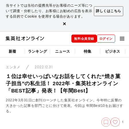
当サイトでは当社の提携先等がお客様のニーズ等につ
いて調査・分析したり、お客様にお勧めの広告を表示
詳しくはこちら
する目的で Cookie を使用する場合があります。
×
無料会員登録
ログイン
新着
ランキング
ニュース
特集
ビジネス
2022.12.31
エンタメ
１位は幸せいっぱいなお話をしてくれた“焼き菓
子担当”の私生活！ 2022年・集英社オンライン
「BEST記事」発表！【年間Best】
2022年3月31日に創刊ローンチした集英社オンライン。今年特に反響の
大きかった記事を部門ごとに分けて発表。今回は 年間Best10をお届けす
る。
1