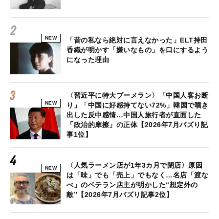
NEW
「昔の私なら絶対に言えなかった」ELT持田
香織が明かす「嫌いなもの」を口にするよう
になった理由
〈習近平に特大ブーメラン〉「中国人客お断
NEW
り」「中国に好感持てない72%」韓国で噴き
出した反中感情…中国人旅行者が直面した
「政治的摩擦」の正体【2026年7月バズり記
事1位】
〈人気ラーメン店が1年3カ月で閉店〉原因
NEW
は「味」でも「売上」でもなく…名店「渡な
べ」のベテラン店主が明かした“想定外の
敵”【2026年7月バズり記事2位】