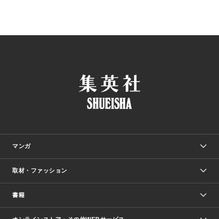
マンガ
取材・ファッション
少年マンガ
週刊少年ジャンプ
書籍
ファッション・美容
青年マンガ
ジャンプSQ.
Seventeen