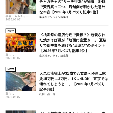
チャガチャの“サーチ行為”が物議 SNS
で賛否真っ二つ、店舗側が明かした意外
な本音【2026年7月バズり記事5位】
教養・カルチャー
集英社オンライン編集部
2026.08.07
NEW
《祇園祭の露店付近で撮影？》包装され
た焼きそば麺が「地面に直置き…」 夏祭
りで食中毒を避ける“店選び”のポイント
【2026年7月バズり記事4位】
暮らし
集英社オンライン編集部
2026.08.07
NEW
人気女流雀士が31歳で八丈島へ移住…家
賃15万円→3万円、1K→4LDK「東京では
壊れてしまうと…」【2026年7月バズり
記事3位】
暮らし
松岡千晶
2026.08.07