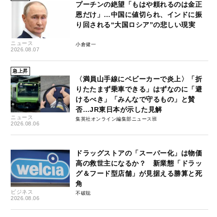
プーチンの絶望「もはや頼れるのは金正
恩だけ」…中国に値切られ、インドに振
り回される“大国ロシア”の悲しい現実
ニュース
小倉健一
2026.08.07
急上昇
〈満員山手線にベビーカーで炎上〉「折
りたたまず乗車できる」はずなのに「避
けるべき」「みんなで守るもの」と賛
否…JR東日本が示した見解
ニュース
集英社オンライン編集部ニュース班
2026.08.06
ドラッグストアの「スーパー化」は物価
高の救世主になるか？ 新業態「ドラッ
グ＆フード型店舗」が見据える勝算と死
角
ビジネス
不破聡
2026.08.06