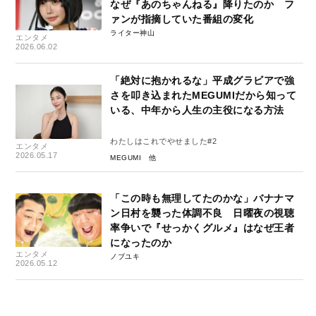
なぜ『あのちゃんねる』降りたのか フ
ァンが指摘していた番組の変化
ライター神山
エンタメ
2026.06.02
「絶対に抱かれるな」平成グラビアで強
さを叩き込まれたMEGUMIだから知って
いる、中年から人生の主役になる方法
わたしはこれでやせました#2
エンタメ
2026.05.17
MEGUMI
「この時も無理してたのかな」バナナマ
ン日村を襲った体調不良 日曜夜の視聴
率争いで『せっかくグルメ』はなぜ王者
になったのか
エンタメ
ノブユキ
2026.05.12