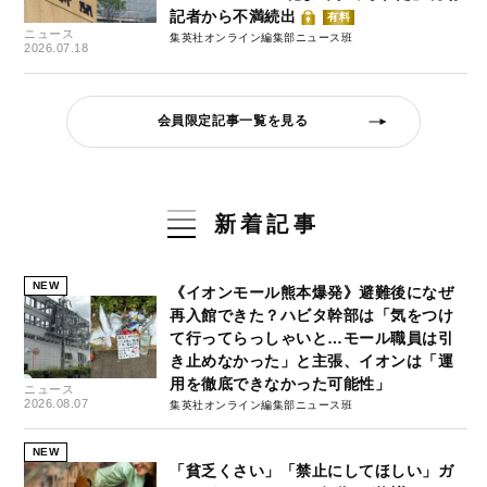
記者から不満続出
有料
ニュース
集英社オンライン編集部ニュース班
2026.07.18
会員限定記事一覧を見る
新着記事
NEW
《イオンモール熊本爆発》避難後になぜ
再入館できた？ハビタ幹部は「気をつけ
て行ってらっしゃいと…モール職員は引
き止めなかった」と主張、イオンは「運
用を徹底できなかった可能性」
ニュース
2026.08.07
集英社オンライン編集部ニュース班
NEW
「貧乏くさい」「禁止にしてほしい」ガ