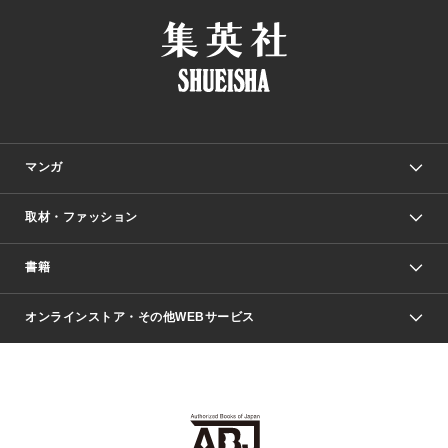
マンガ
取材・ファッション
少年マンガ
週刊少年ジャンプ
書籍
ファッション・美容
青年マンガ
ジャンプSQ.
Seventeen
週刊ヤングジャンプ
オンラインストア・その他WEBサービス
文芸・文庫・総合
芸能・情報・スポーツ
少女マンガ
Vジャンプ
non-no Web
ヤングジャンプ定期購読デジタル
すばる
Myojo
オンラインストア
りぼん
学芸・ノンフィクション・新書
最強ジャンプ
女性マンガ
@BAILA
ヤンジャン＋
小説すばる
週プレNEWS
マーガレット
集英社OTOコンテンツ
集英社 学芸編集部
少年ジャンプ＋
その他WEBサービス
クッキー
ライトノベル・ノベライズ
MAQUIA ONLINE
となりのヤングジャンプ
集英社 文芸ステーション
週プレ グラジャパ！