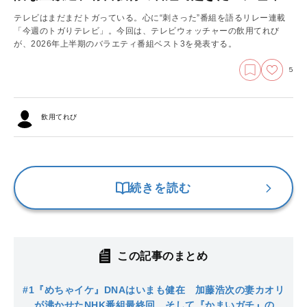
テレビはまだまだトガっている。心に“刺さった”番組を語るリレー連載
「今週のトガりテレビ」。今回は、テレビウォッチャーの飲用てれび
が、2026年上半期のバラエティ番組ベスト3を発表する。
5
飲用てれび
続きを読む
この記事のまとめ
#1
『めちゃイケ』DNAはいまも健在 加藤浩次の妻カオリ
が沸かせたNHK番組最終回、そして『かまいガチ』のカ