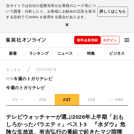
当サイトでは当社の提携先等がお客様のニーズ等につ
いて調査・分析したり、お客様にお勧めの広告を表示
詳しくはこちら
する目的で Cookie を使用する場合があります。
×
無料会員登録
ログイン
新着
ランキング
ニュース
特集
ビジネス
2026.06.16
エンタメ
今週のトガりテレビ
特集
今週のトガりテレビ
#1･･･
#36
#37
#38
･･･#46
テレビウォッチャーが選ぶ2026年上半期「おも
しろかったバラエティ」ベスト3 『水ダウ』危
険な生放送、有吉弘行の番組で起きたマジ喧嘩