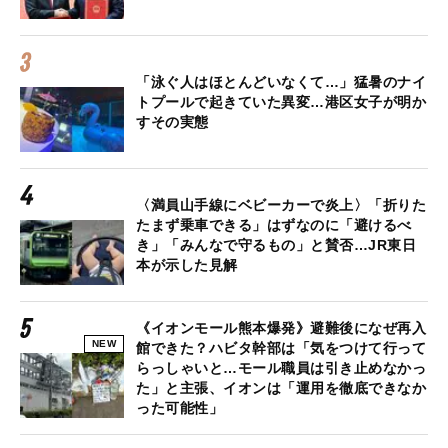
「泳ぐ人はほとんどいなくて…」猛暑のナイ
トプールで起きていた異変…港区女子が明か
すその実態
〈満員山手線にベビーカーで炎上〉「折りた
たまず乗車できる」はずなのに「避けるべ
き」「みんなで守るもの」と賛否…JR東日
本が示した見解
《イオンモール熊本爆発》避難後になぜ再入
NEW
館できた？ハビタ幹部は「気をつけて行って
らっしゃいと…モール職員は引き止めなかっ
た」と主張、イオンは「運用を徹底できなか
った可能性」