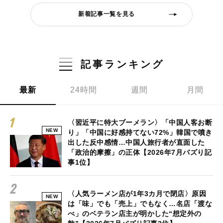
新着記事一覧を見る
記事ランキング
最新
24時間
週間
月間
〈習近平に特大ブーメラン〉「中国人客お断
NEW
り」「中国に好感持てない72%」韓国で噴き
出した反中感情…中国人旅行者が直面した
「政治的摩擦」の正体【2026年7月バズり記
事1位】
〈人気ラーメン店が1年3カ月で閉店〉原因
NEW
は「味」でも「売上」でもなく…名店「渡な
べ」のベテラン店主が明かした“想定外の