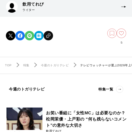
飲用てれび
ライター
5
TOP
特集
今週のトガりテレビ
テレビウォッチャーが選ぶ2026年
今週のトガりテレビ
特集一覧
お笑い番組に「女性MC」は必要なのか？
松岡茉優・上戸彩の “何も残らないコメン
ト”の意外な大切さ
飲用てれび