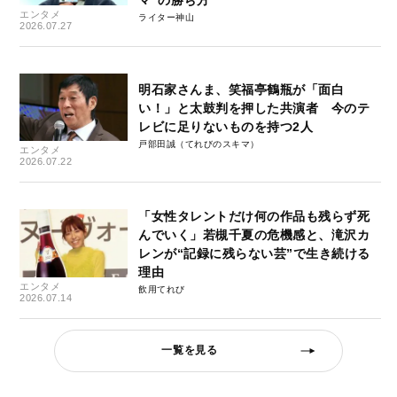
エンタメ
ライター神山
2026.07.27
明石家さんま、笑福亭鶴瓶が「面白
い！」と太鼓判を押した共演者 今のテ
レビに足りないものを持つ2人
戸部田誠（てれびのスキマ）
エンタメ
2026.07.22
「女性タレントだけ何の作品も残らず死
んでいく」若槻千夏の危機感と、滝沢カ
レンが“記録に残らない芸”で生き続ける
理由
エンタメ
飲用てれび
2026.07.14
一覧を見る