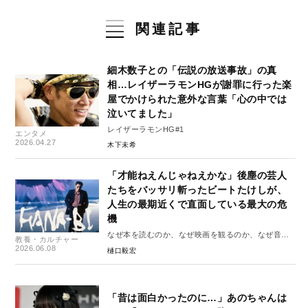
関連記事
細木数子との「伝説の放送事故」の真
相…レイザーラモンHGが謝罪に行った楽
屋でかけられた意外な言葉「心の中では
泣いてました」
レイザーラモンHG#1
エンタメ
2026.04.27
木下未希
「才能ねえんじゃねえかな」後塵の芸人
たちをバッサリ斬ったビートたけしが、
人生の最期近くで直面している最大の危
機
なぜ本を読むのか、なぜ映画を観るのか、なぜ音楽
教養・カルチャー
を聴くのか#2
2026.06.08
樋口毅宏
「昔は面白かったのに…」あのちゃんは