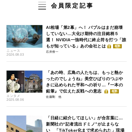
会員限定記事
AI相場「第2幕」へ！ バブルはまだ崩壊
していない…大化け期待の注目銘柄５
選！ NVIDIA一強時代に終止符を打つ「誰
もが知っている」あの会社とは
有料
ニュース
石井僚一
2026.08.03
「あの時、広島の人たちは、もっと熱か
ったのでしょうね」美空ひばりのつぶや
きに込められた平和への祈り…『一本の
鉛筆』で伝えた反戦への意志
有料
エンタメ
佐藤剛
2025.08.06
「日経に紹介してほしい」が合言葉に…
新聞社の“記者流出ドミノ”が止まらな
い 「TikToker化まで求められた」現場