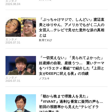
エンタメ
2026.08.04
「ぶっちゃけマジで、しんどい」渡辺直
美とゆりやん、アメリカでもがく二人の
女芸人…テレビで見せた意外な涙の真相
とは
エンタメ
飲用てれび
2026.07.31
「一切笑えない」「見られてよかった」
妊産婦の自殺、産後うつ… 重いテーマ
を“バラエティ番組”で紹介した『上田と
女がDEEPに吠える夜』の功績
エンタメ
ノブユキ
2026.07.31
「朝から晩まで堺雅人を見た」
『VIVANT』過剰な番宣に疑問の声も…
初回の視聴率から見えた“テレビドラ
マ”の勝ち方