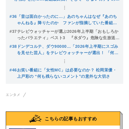
オス企画
#36
「昔は面白かったのに…」あのちゃんはなぜ『あのち
ゃんねる』降りたのか ファンが指摘していた番組の
変化
#37
テレビウォッチャーが選ぶ2026年上半期「おもしろか
ったバラエティ」ベスト3 『水ダウ』危険な生放送、
有吉弘行の番組で起きたマジ喧嘩
#38
ドンデコルテ、ダウ90000…「2026年上半期にスゴみ
を見せた芸人」をテレビウォッチャーが選出！ 「何で
政治家ごときに…」発言ににじむ芸人の矜持
#46
お笑い番組に「女性MC」は必要なのか？ 松岡茉優・
上戸彩の “何も残らないコメント”の意外な大切さ
エンタメ
こちらの記事もおすすめ