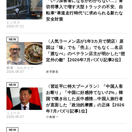
「いつ加害者になるかわからない…」青
切符導入で増す大型トラックの不安、自
転車“車道走行時代”に求められる新たな
安全対策
ビジネス
2026.07.21
NEW
〈人気ラーメン店が1年3カ月で閉店〉原
因は「味」でも「売上」でもなく…名店
「渡なべ」のベテラン店主が明かした“想
定外の敵”【2026年7月バズり記事2位】
教養・カルチャー
2026.08.07
井手隊長
NEW
〈習近平に特大ブーメラン〉「中国人客
お断り」「中国に好感持てない72%」韓
国で噴き出した反中感情…中国人旅行者
が直面した「政治的摩擦」の正体【2026
年7月バズり記事1位】
ニュース
2026.08.07
小倉健一
NEW