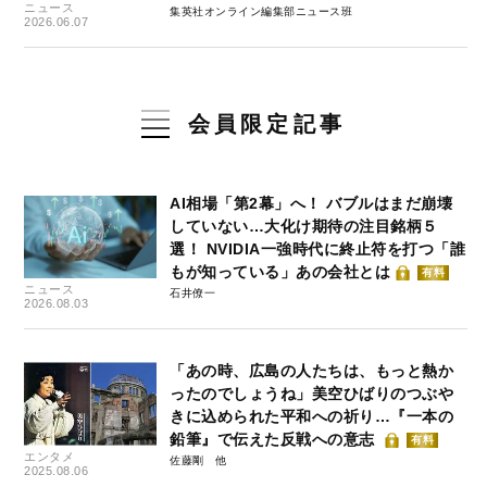
ニュース
集英社オンライン編集部ニュース班
2026.06.07
会員限定記事
AI相場「第2幕」へ！ バブルはまだ崩壊
していない…大化け期待の注目銘柄５
選！ NVIDIA一強時代に終止符を打つ「誰
もが知っている」あの会社とは
有料
ニュース
石井僚一
2026.08.03
「あの時、広島の人たちは、もっと熱か
ったのでしょうね」美空ひばりのつぶや
きに込められた平和への祈り…『一本の
鉛筆』で伝えた反戦への意志
有料
エンタメ
佐藤剛
2025.08.06