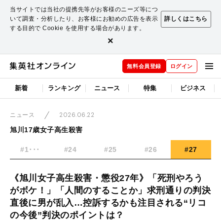
当サイトでは当社の提携先等がお客様のニーズ等につ
いて調査・分析したり、お客様にお勧めの広告を表示
詳しくはこちら
する目的で Cookie を使用する場合があります。
×
無料会員登録
ログイン
新着
ランキング
ニュース
特集
ビジネス
2026.06.22
ニュース
旭川17歳女子高生殺害
#1･･･
#24
#25
#26
#27
《旭川女子高生殺害・懲役27年》「死刑やろう
がボケ！」「人間のすることか」求刑通りの判決
直後に男が乱入…控訴するかも注目される“リコ
の今後”判決のポイントは？