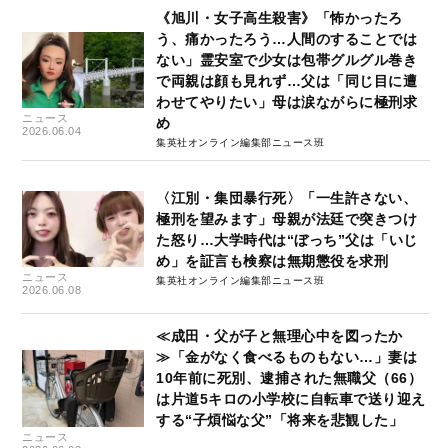
《旭川・女子高生殺害》「怖かったろ
う、痛かったろう…人間のすることでは
ない」霊安室で少女は包帯グルグル巻き
で両親は顔も見れず…父は「同じ目に遭
わせてやりたい」母は涙ながらに極刑求
ニュース
め
2026.06.04
集英社オンライン編集部ニュース班
〈江別・集団暴行死〉「一生許さない、
極刑を望みます」母親が法廷で突きつけ
た怒り…大学時代は“ぼっち”父は「いじ
め」を証言も検察は無期懲役を求刑
ニュース
集英社オンライン編集部ニュース班
2026.06.08
≪成田・父が子と無理心中を図ったか
≫「金がなく食べるものもない…」妻は
10年前に死別、逮捕された無職父（66）
は片道5キロの小学校に自転車で送り迎え
する“子煩悩な父”「将来を悲観した」
ニュース