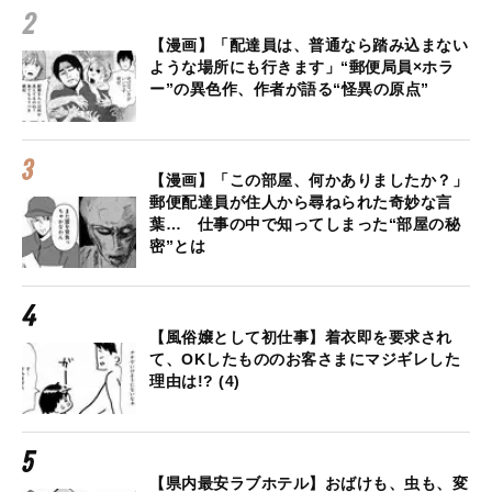
【漫画】「配達員は、普通なら踏み込まない
ような場所にも行きます」“郵便局員×ホラ
ー”の異色作、作者が語る“怪異の原点”
【漫画】「この部屋、何かありましたか？」
郵便配達員が住人から尋ねられた奇妙な言
葉… 仕事の中で知ってしまった“部屋の秘
密”とは
【風俗嬢として初仕事】着衣即を要求され
て、OKしたもののお客さまにマジギレした
理由は!? (4)
【県内最安ラブホテル】おばけも、虫も、変