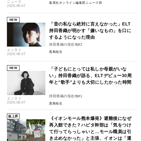
ニュース
集英社オンライン編集部ニュース班
2026.08.07
NEW
「昔の私なら絶対に言えなかった」ELT
持田香織が明かす「嫌いなもの」を口に
するようになった理由
持田香織の現在地#2
エンタメ
黒島暁生
2026.08.07
NEW
「子どもにとっては私しか母親がいな
い」持田香織が語る、ELTデビュー30周
年と“歌手”よりも大切にしたかった時間
持田香織の現在地#1
エンタメ
2026.08.07
黒島暁生
急上昇
《イオンモール熊本爆発》避難後になぜ
再入館できた？ハビタ幹部は「気をつけ
て行ってらっしゃいと…モール職員は引
き止めなかった」と主張、イオンは「運