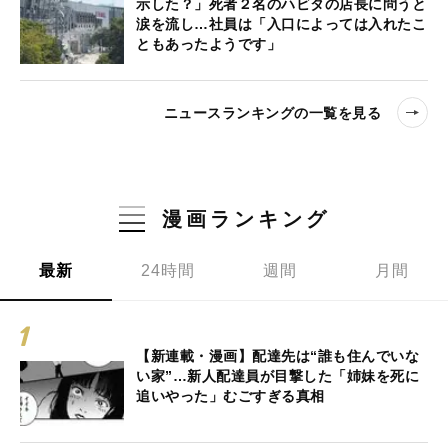
示した？」死者２名のハビタの店長に問うと
涙を流し…社員は「入口によっては入れたこ
ともあったようです」
ニュースランキングの一覧を見る
漫画ランキング
最新
24時間
週間
月間
【新連載・漫画】配達先は“誰も住んでいな
い家”…新人配達員が目撃した「姉妹を死に
追いやった」むごすぎる真相