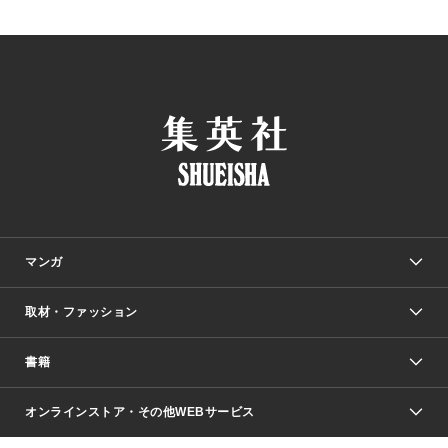
マンガ
取材・ファッション
少年マンガ
週刊少年ジャンプ
書籍
ファッション・美容
青年マンガ
ジャンプSQ.
Seventeen
週刊ヤングジャンプ
オンラインストア・その他WEBサービス
文芸・文庫・総合
芸能・情報・スポーツ
少女マンガ
Vジャンプ
non-no Web