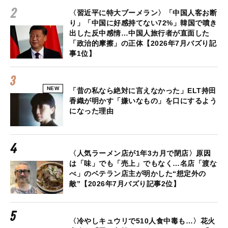
〈習近平に特大ブーメラン〉「中国人客お断
り」「中国に好感持てない72%」韓国で噴き
出した反中感情…中国人旅行者が直面した
「政治的摩擦」の正体【2026年7月バズり記
事1位】
NEW
「昔の私なら絶対に言えなかった」ELT持田
香織が明かす「嫌いなもの」を口にするよう
になった理由
〈人気ラーメン店が1年3カ月で閉店〉原因
は「味」でも「売上」でもなく…名店「渡な
べ」のベテラン店主が明かした“想定外の
敵”【2026年7月バズり記事2位】
〈冷やしキュウリで510人食中毒も…〉花火