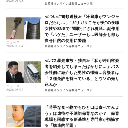
2026.06.03
集英社オンライン編集部ニュース班
≪ついに書類送検≫「冷蔵庫がマンジャ
ロだらけ…」“ガリガリこそが美”の夜職
女性やSNSで“闇取引”され蔓延…副作用
で「ハゲた」ユーザーも…医師会も都も
痩せ目的の使用に警鐘
ニュース
2026.06.04
集英社オンライン編集部ニュース班
≪バス暴走事故・独自≫「私が若山容疑
者を紹介してしまったばかりに…」バス
会社側に紹介した男性の懺悔…容疑者は
「２種免許を持っている」とウソの売り
込みか
ニュース
2026.06.02
集英社オンライン編集部ニュース班
「苦手な食べ物でもひと口は食べてみよ
う」は虐待や不適切保育なのか？ 保育
現場も困惑する新基準と専門家が指摘す
る「構造的問題」