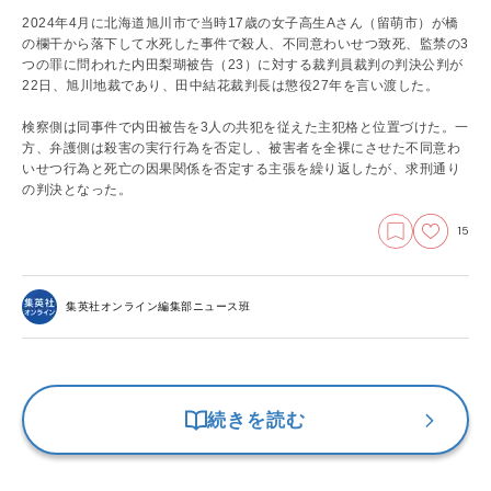
2024年4月に北海道旭川市で当時17歳の女子高生Aさん（留萌市）が橋
の欄干から落下して水死した事件で殺人、不同意わいせつ致死、監禁の3
つの罪に問われた内田梨瑚被告（23）に対する裁判員裁判の判決公判が
22日、旭川地裁であり、田中結花裁判長は懲役27年を言い渡した。
検察側は同事件で内田被告を3人の共犯を従えた主犯格と位置づけた。一
方、弁護側は殺害の実行行為を否定し、被害者を全裸にさせた不同意わ
いせつ行為と死亡の因果関係を否定する主張を繰り返したが、求刑通り
の判決となった。
15
集英社オンライン編集部ニュース班
続きを読む