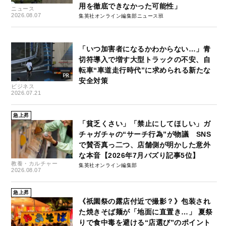
用を徹底できなかった可能性」
ニュース
2026.08.07
集英社オンライン編集部ニュース班
「いつ加害者になるかわからない…」青
切符導入で増す大型トラックの不安、自
転車“車道走行時代”に求められる新たな
安全対策
ビジネス
2026.07.21
急上昇
「貧乏くさい」「禁止にしてほしい」ガ
チャガチャの“サーチ行為”が物議 SNS
で賛否真っ二つ、店舗側が明かした意外
な本音【2026年7月バズり記事5位】
教養・カルチャー
集英社オンライン編集部
2026.08.07
急上昇
《祇園祭の露店付近で撮影？》包装され
た焼きそば麺が「地面に直置き…」 夏祭
りで食中毒を避ける“店選び”のポイント