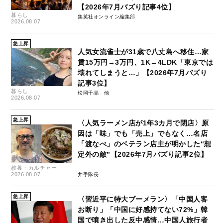
【2026年7月バズり記事4位】
暮らし
集英社オンライン編集部
2026.08.07
急上昇
人気女流雀士が31歳で八丈島へ移住…家
賃15万円→3万円、1K→4LDK「東京では
壊れてしまうと…」【2026年7月バズり
記事3位】
暮らし
松岡千晶
2026.08.07
急上昇
〈人気ラーメン店が1年3カ月で閉店〉原
因は「味」でも「売上」でもなく…名店
「渡なべ」のベテラン店主が明かした“想
定外の敵”【2026年7月バズり記事2位】
教養・カルチャー
2026.08.07
井手隊長
急上昇
〈習近平に特大ブーメラン〉「中国人客
お断り」「中国に好感持てない72%」韓
国で噴き出した反中感情…中国人旅行者