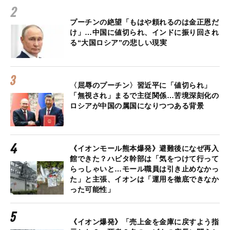
プーチンの絶望「もはや頼れるのは金正恩だ
け」…中国に値切られ、インドに振り回され
る“大国ロシア”の悲しい現実
〈屈辱のプーチン〉習近平に「値切られ」
「無視され」まるで主従関係…苦境深刻化の
ロシアが中国の属国になりつつある背景
《イオンモール熊本爆発》避難後になぜ再入
館できた？ハビタ幹部は「気をつけて行って
らっしゃいと…モール職員は引き止めなかっ
た」と主張、イオンは「運用を徹底できなか
った可能性」
《イオン爆発》「売上金を金庫に戻すよう指