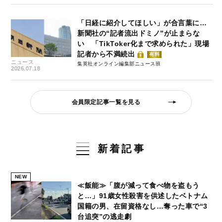
「日経に紹介してほしい」が合言葉に…
新聞社の“記者流出ドミノ”が止まらな
い 「TikToker化まで求められた」現場
記者から不満続出
有料
ニュース
集英社オンライン編集部ニュース班
2026.07.18
会員限定記事一覧を見る
新着記事
NEW
≪飯能≫「腹が減って食べ物を盗もう
と…」91歳女性殺害を供述したベトナム
国籍の男、在留資格なし…奪った車で“3
台追突”の逃走劇