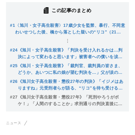
この記事のまとめ
#1
〈旭川・女子高生殺害〉17歳少女を監禁、暴行、不同意
わいせつした後、橋から落とした疑いの“リコ”（21）
は派手やんちゃ系「昔から陰湿なイジメ」「連日飲み歩
いてる」逮捕されたもうひとりの19歳の女は…
#24
《旭川・女子高生殺害》「判決を受け入れるかは…判
決によって変わると思います」被害者への償いを涙な
がらに誓った“リコ”は検察の質問に「わかりません」
#25
《旭川・女子高生殺害》「裁判官、裁判員の皆さま、
…“ふてくされてる”指摘も
どうか、あいつに私の娘が望む判決を…」父が涙の訴
え…「ふてくされている」と法廷で指摘された“リ
#26
《旭川女子高生殺害・懲役27年の判決》「イジメはあ
コ”に懲役27年を求刑
りますね」元受刑者らが語る、“リコ”を待ち受ける女
子刑務所の生活「1人あたり年間300万円、税金の無駄
#27
《旭川女子高生殺害・懲役27年》「死刑やろうがボ
遣い」には専門家が反論
ケ！」「人間のすることか」求刑通りの判決直後に男
が乱入…控訴するかも注目される“リコの今後”判決の
ポイントは？
ニュース