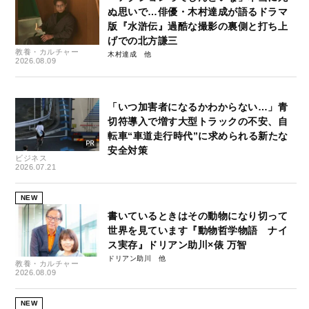
ぬ思いで…俳優・木村達成が語るドラマ
版『水滸伝』過酷な撮影の裏側と打ち上
げでの北方謙三
教養・カルチャー
木村達成
2026.08.09
「いつ加害者になるかわからない…」青
切符導入で増す大型トラックの不安、自
転車“車道走行時代”に求められる新たな
安全対策
ビジネス
2026.07.21
NEW
書いているときはその動物になり切って
世界を見ています『動物哲学物語 ナイ
ス実存』ドリアン助川×俵 万智
ドリアン助川
教養・カルチャー
2026.08.09
NEW