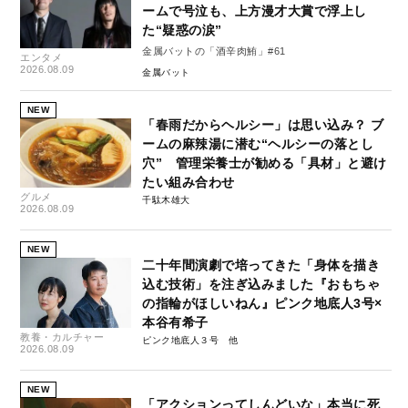
ームで号泣も、上方漫才大賞で浮上し
た“疑惑の涙”
金属バットの「酒辛肉鮪」#61
エンタメ
2026.08.09
金属バット
NEW
「春雨だからヘルシー」は思い込み？ ブ
ームの麻辣湯に潜む“ヘルシーの落とし
穴” 管理栄養士が勧める「具材」と避け
たい組み合わせ
グルメ
千駄木雄大
2026.08.09
NEW
二十年間演劇で培ってきた「身体を描き
込む技術」を注ぎ込みました『おもちゃ
の指輪がほしいねん』ピンク地底人3号×
本谷有希子
教養・カルチャー
ピンク地底人３号
2026.08.09
NEW
「アクションってしんどいな」本当に死