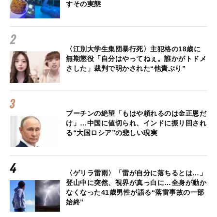
すその実態
〈江別大学生集団暴行死〉主犯格の18歳に
無期懲役「自分はやってねぇ。誰かがトドメ
さした」裁判で明かされた“他責ぶり”
プーチンの絶望「もはや頼れるのは金正恩だ
け」…中国に値切られ、インドに振り回され
る“大国ロシア”の悲しい現実
〈ゲリラ雷雨〉「雷が自分に落ちるとは…」
登山中に突然、視界が真っ白に…全身が動か
なくなった41歳男性が語る“落雷事故の一部
始終”