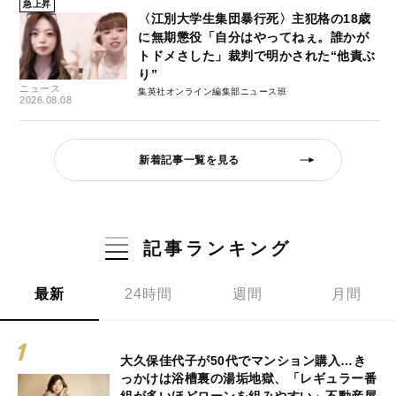
急上昇
〈江別大学生集団暴行死〉主犯格の18歳
に無期懲役「自分はやってねぇ。誰かが
トドメさした」裁判で明かされた“他責ぶ
り”
ニュース
集英社オンライン編集部ニュース班
2026.08.08
新着記事一覧を見る
記事ランキング
最新
24時間
週間
月間
大久保佳代子が50代でマンション購入…き
っかけは浴槽裏の湯垢地獄、「レギュラー番