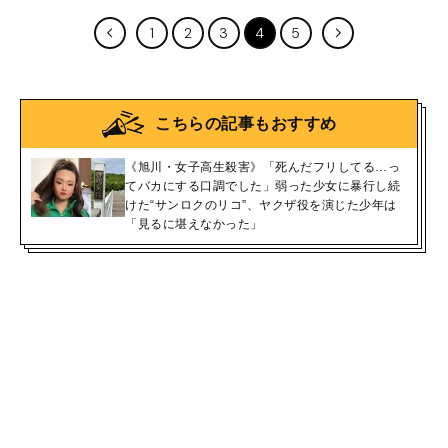
1
2
3
4
5
こちらの記事もおすすめ
《旭川・女子高生殺害》「死んだフリしてる…っ
てバカにする口調でした」弱った少女に暴行し続
けた“サンロクのリコ”、ヤクザ役を演じた少年は
「見るに堪えなかった」