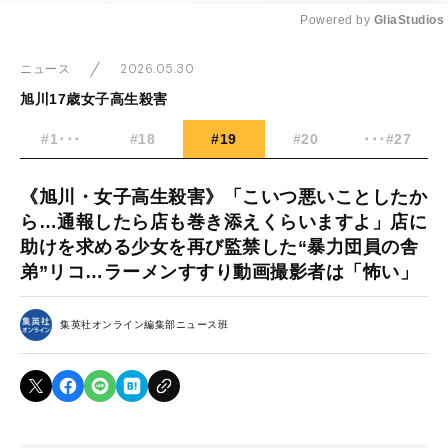
Powered by 
GliaStudios
Mute
2026.05.30
ニュース
旭川17歳女子高生殺害
#1･･･
#18
#19
#20
･･･#27
《旭川・女子高生殺害》「こいつ悪いことしたか
ら…通報したら店も巻き添えくらいますよ」店に
助けを求める少女を再び監禁した“暴力団員の舎
弟”リコ…ラーメンすすり動画撮影者は「怖い」
集英社オンライン編集部ニュース班