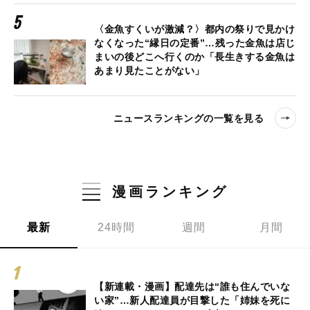
〈金魚すくいが激減？〉都内の祭りで見かけ
なくなった“縁日の定番”…残った金魚は店じ
まいの後どこへ行くのか「長生きする金魚は
あまり見たことがない」
ニュースランキングの一覧を見る
漫画ランキング
最新
24時間
週間
月間
【新連載・漫画】配達先は“誰も住んでいな
い家”…新人配達員が目撃した「姉妹を死に