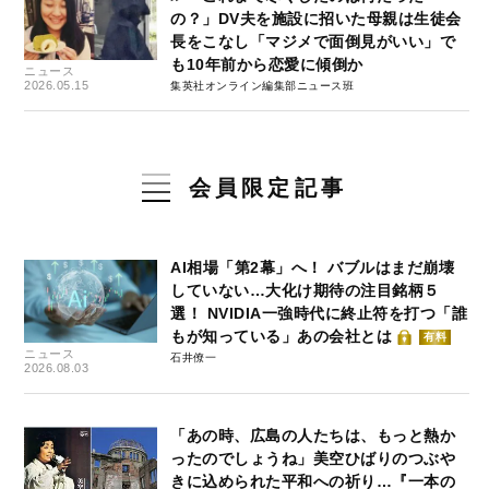
の？」DV夫を施設に招いた母親は生徒会
長をこなし「マジメで面倒見がいい」で
も10年前から恋愛に傾倒か
ニュース
2026.05.15
集英社オンライン編集部ニュース班
会員限定記事
AI相場「第2幕」へ！ バブルはまだ崩壊
していない…大化け期待の注目銘柄５
選！ NVIDIA一強時代に終止符を打つ「誰
もが知っている」あの会社とは
有料
ニュース
石井僚一
2026.08.03
「あの時、広島の人たちは、もっと熱か
ったのでしょうね」美空ひばりのつぶや
きに込められた平和への祈り…『一本の