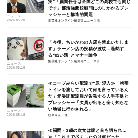
実”「顧問任せは全国どこの高校でも同じ
です」部活強豪校顧問にのしかかるプレ
ッシャーと構造的問題
ニュース
2026.05.20
集英社オンライン編集部ニュース班
「今後、ちいかわの入店を禁止いたしま
す」ラーメン店の投稿が波紋…過熱す
る“ぬい活”とマナー論争
集英社オンライン編集部ニュース班
ニュース
2026.05.16
≪コープみらい配達で“尿”混⼊≫「携帯
トイレを渡しておいて何を言っているん
だ」元委託配達員が告発する人手不足と
プレッシャー「欠員が出ると全く知らな
い地域に行かされる」
ニュース
2026.05.16
鮫島りん
≪福岡・3歳の次女は腹と首も切られ…
≫「これまで尽くしたのは何だった