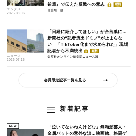
鉛筆』で伝えた反戦への意志
有料
エンタメ
佐藤剛
2025.08.06
「日経に紹介してほしい」が合言葉に…
新聞社の“記者流出ドミノ”が止まらな
い 「TikToker化まで求められた」現場
記者から不満続出
有料
ニュース
集英社オンライン編集部ニュース班
2026.07.18
会員限定記事一覧を見る
新着記事
NEW
「泣いてないねんけどな」無頼派芸人・
金属バットの意外な涙…映画館、格闘ゲ