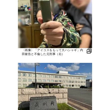
〈画像〉「アイコスをもって大ハシャギ」内
田被告と不倫した元刑事（右）