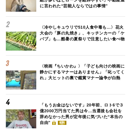
組が多いほどローンを組みやすい」不動産屋
に言われた“芸能人ならではの事情”
〈冷やしキュウリで510人食中毒も…〉花火
大会の「豚の丸焼き」、キッチンカーの「ケ
バブ」も…酷暑の夏祭りで注意したい食べ物
〈映画『ちいかわ』〉「子ども向けの映画に
静かにするマナーはありません」「叱ってく
れ」大ヒットの裏で鑑賞マナー論争が白熱
「もうお金はないです」20年前、ロト6で３
億2000万円当てた男は今…当選後も会社を
辞めなかった男が定年後に気づいた“本当の
自由”
有料