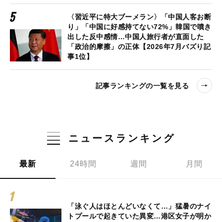
〈習近平に特大ブーメラン〉「中国人客お断
り」「中国に好感持てない72%」韓国で噴き
出した反中感情…中国人旅行者が直面した
「政治的摩擦」の正体【2026年7月バズり記
事1位】
記事ランキングの一覧を見る
ニュースランキング
最新
24時間
週間
月間
「泳ぐ人はほとんどいなくて…」猛暑のナイ
トプールで起きていた異変…港区女子が明か