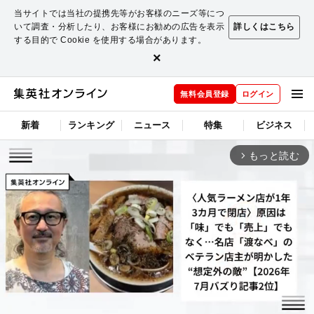
当サイトでは当社の提携先等がお客様のニーズ等につ
いて調査・分析したり、お客様にお勧めの広告を表示
詳しくはこちら
する目的で Cookie を使用する場合があります。
×
無料会員登録
ログイン
新着
ランキング
ニュース
特集
ビジネス
もっと読む
arrow_forward_ios