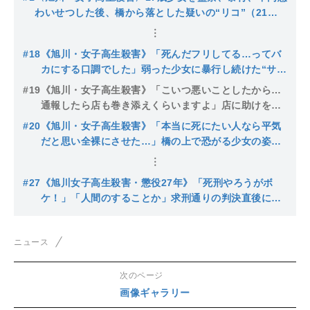
わいせつした後、橋から落とした疑いの“リコ”（21）
は派手やんちゃ系「昔から陰湿なイジメ」「連日飲み歩
いてる」逮捕されたもうひとりの19歳の女は…
#18
《旭川・女子高生殺害》「死んだフリしてる…ってバ
カにする口調でした」弱った少女に暴行し続けた“サン
ロクのリコ”、ヤクザ役を演じた少年は「見るに堪えな
#19
《旭川・女子高生殺害》「こいつ悪いことしたから…
かった」
通報したら店も巻き添えくらいますよ」店に助けを求
める少女を再び監禁した“暴力団員の舎弟”リコ…ラー
#20
《旭川・女子高生殺害》「本当に死にたい人なら平気
メンすすり動画撮影者は「怖い」
だと思い全裸にさせた…」橋の上で恐がる少女の姿に
「死ぬ気ないじゃん」“リコ”が公判で初めて語った主
張
#27
《旭川女子高生殺害・懲役27年》「死刑やろうがボ
ケ！」「人間のすることか」求刑通りの判決直後に男
が乱入…控訴するかも注目される“リコの今後”判決の
ポイントは？
ニュース
次のページ
画像ギャラリー