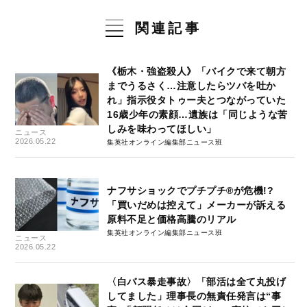
関連記事
《栃木・強盗殺人》「バイクで来て朝方
までうるさく…注意したらツバを吐か
れ」指示役タトゥー夫とつながっていた
16歳少年の素顔…遺族は「同じような苦
しみを味わってほしい」
ニュース
2026.05.22
集英社オンライン編集部ニュース班
ナフサショックでプチプチ®が危機!?
「買いだめは控えて」メーカーが訴える
原料不足と価格高騰のリアル
集英社オンライン編集部ニュース班
ニュース
2026.05.22
〈白バス暴走事故〉「部活は全て丸投げ
してました」理事長の無責任発言は“事