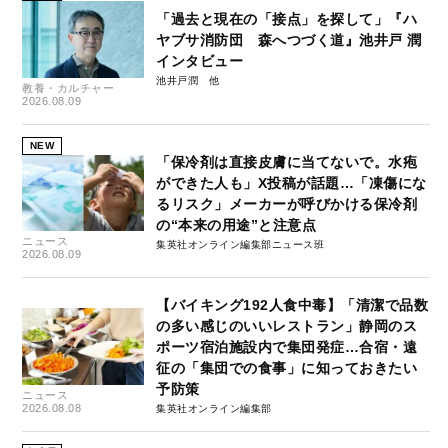
「過去と現在の「接点」を探して」『ハ
ヤブサ消防団 森へつづく道』池井戸 潤
インタビュー
池井戸潤
教養・カルチャー
2026.08.09
NEW
「保冷剤は直接皮膚に当てないで。水疱
ができた人も」X投稿が話題…「凍傷にな
るリスク」メーカーが呼びかける保冷剤
の“本来の用途”と注意点
ニュース
集英社オンライン編集部ニュース班
2026.08.09
【バイキング192人食中毒】「清潔で品数
の多い感じのいいレストラン」静岡のス
ポーツ宿泊施設内で集団発症…合宿・遠
征の「集団での食事」に知っておきたい
予防策
ニュース
2026.08.08
集英社オンライン編集部