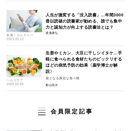
人生が激変する「没入読書」…年間3000
冊以読破の読書家が勧める、誰でも集中
力と認知力が向上する読書法とは？
渡邊康弘
教養・カルチャー
2025.03.22
生姜やミカン、大豆に干しシイタケ…手
軽に食べられる食材たちのビックリする
ほどの病気予防の効果〈薬学博士が解
説〉
薬となる身近な食べ物
ヘルスケア
2026.02.06
船山信次
会員限定記事