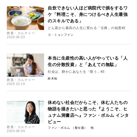
自炊できない人ほど病院代で損をするワ
ケ「料理こそ、身につけるべき人生最強
のスキルである」
どん底から最高の人生に変わる「古典」の知恵#2
教養・カルチャー
コ・ミョンファン
2026.06.03
本当に生産性の高い人がやっている「人
生の分散投資」と「あえての無駄」
社会は、静かにあなたを「呪う」#3
鈴木祐
教養・カルチャー
2025.10.19
休めない社会だからこそ、休む人たちの
物語を描きたいと思った『ようこそ、ヒ
ュナム洞書店へ』ファン・ボルム インタ
ビュー
教養・カルチャー
ファン・ボルム （황보름）
2024.08.04