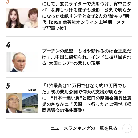
にして、髪にライターで火をつけ、背中にタ
バコを押しつける様子も撮影…公判で明らか
になった壮絶リンチと女子2人の“陰キャ”時
代【2026 集英社オンライン上半期 スクー
プ記事 7位】
プーチンの絶望「もはや頼れるのは金正恩だ
け」…中国に値切られ、インドに振り回され
る“大国ロシア”の悲しい現実
「1泊最高は11万円ではなく約17万円でし
NEW
た」初の費用公開で仰天の支出が明らか
に “日本一悪い男”と軽口の県議会議長は震
災のさなかに「天国」へ行ったとご満悦《福
岡県議会の海外豪遊〉
ニュースランキングの一覧を見る