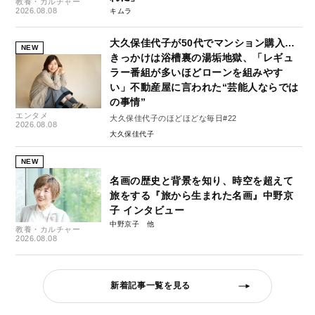
教養・カルチャー
2026.08.08
キムラ
大久保佳代子が50代でマンション購入…
NEW
きっかけは浴槽裏の湯垢地獄、「レギュ
ラー番組が多いほどローンを組みやす
い」不動産屋に言われた“芸能人ならでは
の事情”
エンタメ
大久保佳代子のほどほどな毎日#22
2026.08.08
大久保佳代子
NEW
名画の歴史と背景を知り、時空を超えて
旅をする『旅から生まれた名画』中野京
子 インタビュー
中野京子
教養・カルチャー
2026.08.08
新着記事一覧を見る