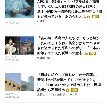
AI相場「第2幕」へ！ バブルはまだ崩壊
していない…大化け期待の注目銘柄５
選！ NVIDIA一強時代に終止符を打つ「誰
もが知っている」あの会社とは
有料
ニュース
石井僚一
2026.08.03
「あの時、広島の人たちは、もっと熱か
ったのでしょうね」美空ひばりのつぶや
きに込められた平和への祈り…『一本の
鉛筆』で伝えた反戦への意志
有料
エンタメ
佐藤剛
2025.08.06
「日経に紹介してほしい」が合言葉に…
新聞社の“記者流出ドミノ”が止まらな
い 「TikToker化まで求められた」現場
記者から不満続出
有料
ニュース
集英社オンライン編集部ニュース班
2026.07.18