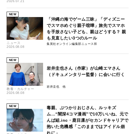
2026.07.21
NEW
「沖縄の海でゲーム三昧」「ディズニー
でスマホめぐり親子喧嘩」旅先でスマホ
を手放さない子ども、親はどうする？ 親
も見直したい3つのルール
ニュース
集英社オンライン編集部ニュース班
2026.08.08
NEW
岩井圭也さん（作家）が山崎エマさん
（ドキュメンタリー監督）に会いに行く
岩井圭也
教養・カルチャー
2026.08.08
NEW
毒親、ぶつかりおじさん、ルッキズ
ム…“闇深4コマ漫画”で10万いいね、元で
んぱ組.inc・鹿目凛がセカンドキャリアで
抱いた危機感「このままではアイドル崩
れに」