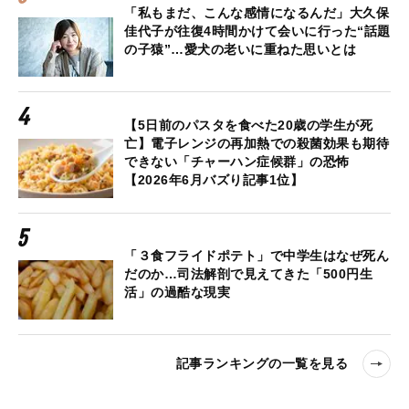
「私もまだ、こんな感情になるんだ」大久保
佳代子が往復4時間かけて会いに行った“話題
の子猿”…愛犬の老いに重ねた思いとは
【5日前のパスタを食べた20歳の学生が死
亡】電子レンジの再加熱での殺菌効果も期待
できない「チャーハン症候群」の恐怖
【2026年6月バズり記事1位】
「３食フライドポテト」で中学生はなぜ死ん
だのか…司法解剖で見えてきた「500円生
活」の過酷な現実
記事ランキングの一覧を見る