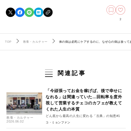
2
TOP
教養・カルチャー
体の病は必死にケアするのに、なぜ心の病は放って
関連記事
「今頑張ってお金を稼げば、後で幸せに
なれる」は間違っていた…回転率を度外
視して営業するチェコのカフェが教えて
くれた人生の本質
どん底から最高の人生に変わる「古典」の知恵#1
教養・カルチャー
2026.06.02
コ・ミョンファン