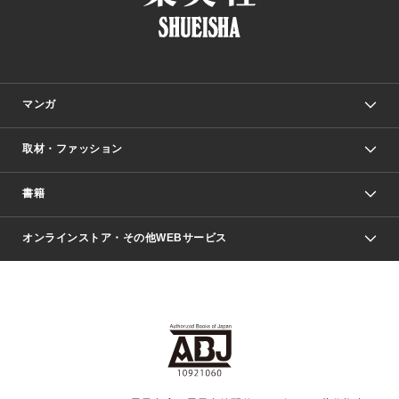
マンガ
取材・ファッション
少年マンガ
週刊少年ジャンプ
書籍
ファッション・美容
青年マンガ
ジャンプSQ.
Seventeen
週刊ヤングジャンプ
オンラインストア・その他WEBサービス
文芸・文庫・総合
芸能・情報・スポーツ
少女マンガ
Vジャンプ
non-no Web
ヤングジャンプ定期購読デジタル
すばる
Myojo
オンラインストア
りぼん
学芸・ノンフィクション・新書
最強ジャンプ
女性マンガ
@BAILA
ヤンジャン＋
小説すばる
週プレNEWS
マーガレット
集英社OTOコンテンツ
集英社 学芸編集部
少年ジャンプ＋
その他WEBサービス
クッキー
ライトノベル・ノベライズ
MAQUIA ONLINE
となりのヤングジャンプ
集英社 文芸ステーション
週プレ グラジャパ！
別冊マーガレット
SHUEISHA MANGA-ART HERITAGE
集英社 ビジネス書
ゼブラック
ココハナ
SHUEISHA ADNAVI
SPUR.JP
集英社Webマガジン Cobalt
グランドジャンプ
web 集英社文庫
キッズ
web Sportiva
マンガMee
ジャンプキャラクターズストア
集英社新書
ジャンプルーキー！