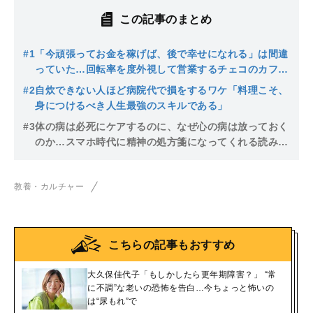
この記事のまとめ
#1
「今頑張ってお金を稼げば、後で幸せになれる」は間違
っていた…回転率を度外視して営業するチェコのカフェ
が教えてくれた人生の本質
#2
自炊できない人ほど病院代で損をするワケ「料理こそ、
身につけるべき人生最強のスキルである」
#3
体の病は必死にケアするのに、なぜ心の病は放っておく
のか…スマホ時代に精神の処方箋になってくれる読み物
とは
教養・カルチャー
こちらの記事もおすすめ
大久保佳代子「もしかしたら更年期障害？」 “常
に不調”な老いの恐怖を告白…今ちょっと怖いの
は“尿もれ”で