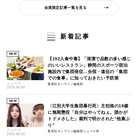
会員限定記事一覧を見る
新着記事
NEW
【192人食中毒】「清潔で品数の多い感じ
のいいレストラン」静岡のスポーツ宿泊
施設内で集団発症…合宿・遠征の「集団
での食事」に知っておきたい予防策
ニュース
集英社オンライン編集部
2026.08.08
NEW
〈江別大学生集団暴行死〉主犯格の18歳
に無期懲役「自分はやってねぇ。誰かが
トドメさした」裁判で明かされた“他責ぶ
り”
ニュース
集英社オンライン編集部ニュース班
2026.08.08