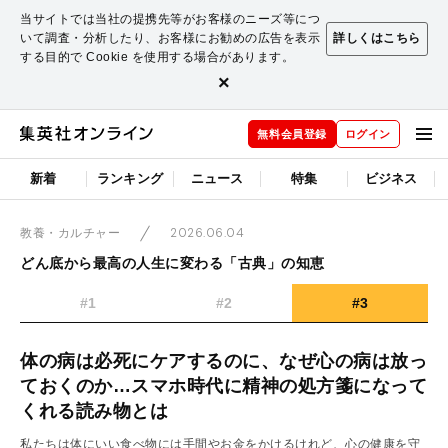
当サイトでは当社の提携先等がお客様のニーズ等につ
いて調査・分析したり、お客様にお勧めの広告を表示
詳しくはこちら
する目的で Cookie を使用する場合があります。
×
無料会員登録
ログイン
新着
ランキング
ニュース
特集
ビジネス
2026.06.04
教養・カルチャー
どん底から最高の人生に変わる「古典」の知恵
#1
#2
#3
体の病は必死にケアするのに、なぜ心の病は放っ
ておくのか…スマホ時代に精神の処方箋になって
くれる読み物とは
私たちは体にいい食べ物には手間やお金をかけるけれど、心の健康を守