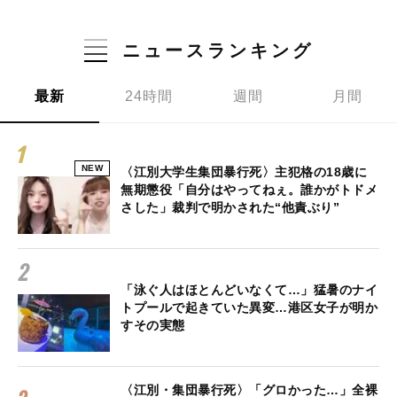
ニュースランキング
最新
24時間
週間
月間
NEW
〈江別大学生集団暴行死〉主犯格の18歳に
無期懲役「自分はやってねぇ。誰かがトドメ
さした」裁判で明かされた“他責ぶり”
「泳ぐ人はほとんどいなくて…」猛暑のナイ
トプールで起きていた異変…港区女子が明か
すその実態
〈江別・集団暴行死〉「グロかった…」全裸