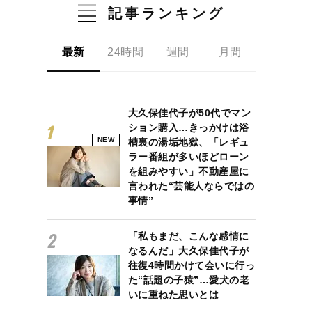
記事ランキング
最新
24時間
週間
月間
大久保佳代子が50代でマン
ション購入…きっかけは浴
NEW
槽裏の湯垢地獄、「レギュ
ラー番組が多いほどローン
を組みやすい」不動産屋に
言われた“芸能人ならではの
事情”
「私もまだ、こんな感情に
なるんだ」大久保佳代子が
往復4時間かけて会いに行っ
た“話題の子猿”…愛犬の老
いに重ねた思いとは