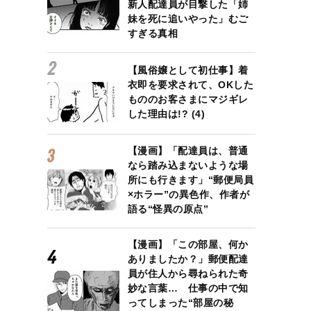
新人配達員が目撃した「姉
妹を死に追いやった」むご
すぎる真相
【風俗嬢として初仕事】着
衣即を要求されて、OKした
もののお客さまにマジギレ
した理由は!? (4)
【漫画】「配達員は、普通
なら踏み込まないような場
所にも行きます」“郵便局員
×ホラー”の異色作、作者が
語る“怪異の原点”
【漫画】「この部屋、何か
ありましたか？」郵便配達
員が住人から尋ねられた奇
妙な言葉… 仕事の中で知
ってしまった“部屋の秘