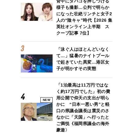
背中にタバコを押しつける
様子も撮影…公判で明らか
になった壮絶リンチと女子2
人の“陰キャ”時代【2026 集
英社オンライン上半期 ス
クープ記事 7位】
「泳ぐ人はほとんどいなく
て…」猛暑のナイトプール
で起きていた異変…港区女
子が明かすその実態
「1泊最高は11万円ではな
く約17万円でした」初の費
用公開で仰天の支出が明ら
NEW
かに “日本一悪い男”と軽
口の県議会議長は震災のさ
なかに「天国」へ行ったと
ご満悦《福岡県議会の海外
豪遊〉