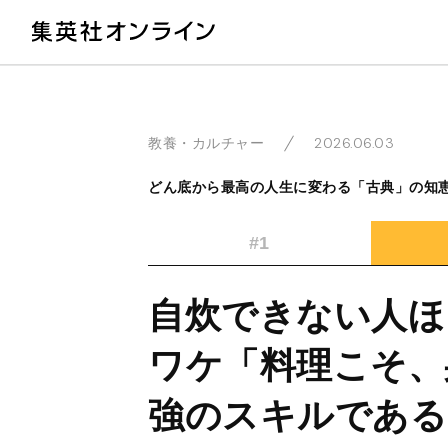
教
2026.06.03
教養・カルチャー
どん底から最高の人生に変わる「古典」の知
#1
自炊できない人ほ
ワケ「料理こそ、
強のスキルである