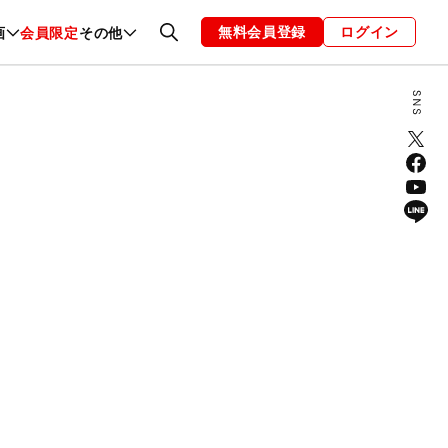
無料会員登録
ログイン
画
会員限定
その他
ファッション
恋愛・結婚
編集部
お知らせ