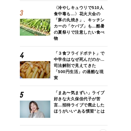
〈冷やしキュウリで510人
食中毒も…〉花火大会の
「豚の丸焼き」、キッチン
カーの「ケバブ」も…酷暑
の夏祭りで注意したい食べ
物
「３食フライドポテト」で
中学生はなぜ死んだのか…
司法解剖で見えてきた
「500円生活」の過酷な現
実
「まあ〜気まずい」ライブ
好きな大久保佳代子が苦
言…招待ライブで廃止した
ほうがいい“ある慣習”とは