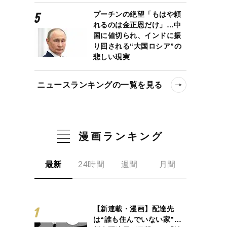
プーチンの絶望「もはや頼
れるのは金正恩だけ」…中
国に値切られ、インドに振
り回される“大国ロシア”の
悲しい現実
ニュースランキングの一覧を見る
漫画ランキング
最新
24時間
週間
月間
【新連載・漫画】配達先
は“誰も住んでいない家”…