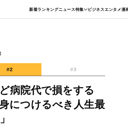
特集一覧を見る
漫画一覧を見る
新着
ランキング
ニュース
特集
ビジネス
エンタメ
漫
養・カルチャー
暮らし
スポーツ
ヘルスケア
美容
グルメ
恵
#2
#3
ど病院代で損をする
身につけるべき人生最
」