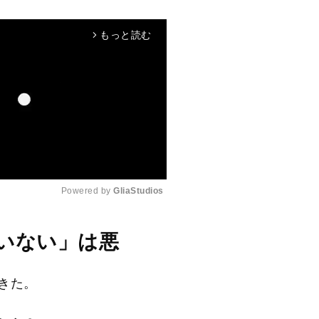
もっと読む
arrow_forward_ios
Powered by 
GliaStudios
M
いない」は悪
u
t
きた。
e