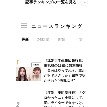
記事ランキングの一覧を見る
ニュースランキング
最新
24時間
週間
月間
〈江別大学生集団暴行死〉
NEW
主犯格の18歳に無期懲役
「自分はやってねぇ。誰か
がトドメさした」裁判で明
かされた“他責ぶり”
〈江別・集団暴行死〉「グ
ロかった…」全裸にして、
髪にライターで火をつけ、