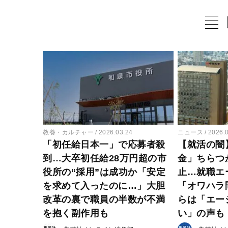
教養・カルチャー
2026.03.24
ニュース
2026.
「初任給日本一」で応募者殺
【就活の闇
到…大卒初任給28万円超の市
金」ちらつ
役所の“採用”は成功か「安定
止…就職エ
を求めて入ったのに…」大胆
「オワハラ
改革の裏で職員の半数が不満
らは「エー
を抱く副作用も
い」の声も