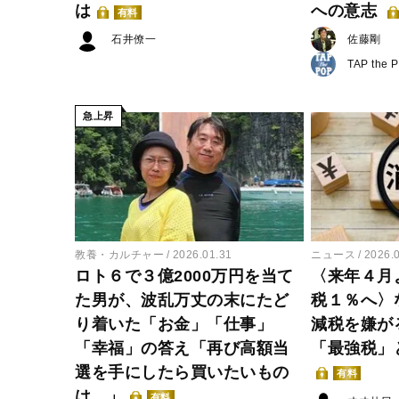
は
への意志
有料
石井僚一
佐藤剛
TAP the 
急上昇
教養・カルチャー
2026.01.31
ニュース
2026.
ロト６で３億2000万円を当て
〈来年４月
た男が、波乱万丈の末にたど
税１％へ〉
り着いた「お金」「仕事」
減税を嫌が
「幸福」の答え「再び高額当
「最強税」
選を手にしたら買いたいもの
有料
は…」
有料