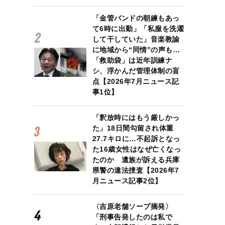
「金管バンドの朝練もあっ
て6時に出勤」「私服を洗濯
して干していた」音楽教諭
に地域から“同情”の声も…
「救助袋」は近年訓練ナ
シ、浮かんだ管理体制の盲
点【2026年7月ニュース記
事1位】
「釈放時にはもう厳しかっ
た」18日間勾留され体重
27.7キロに…不起訴となっ
た16歳女性はなぜ亡くなっ
たのか 遺族が訴える兵庫
県警の違法捜査【2026年7
月ニュース記事2位】
んだ“エージェント親”と「サービス業となった大学・高校」の罪
〈吉原老舗ソープ摘発〉
「刑事告発したのは私で