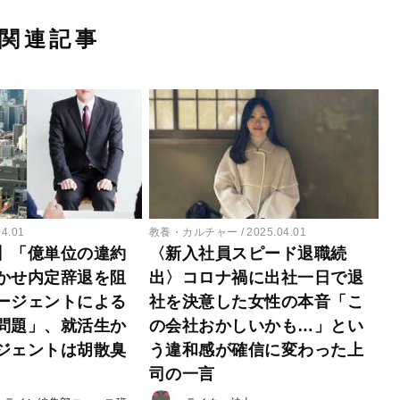
関連記事
04.01
教養・カルチャー
2025.04.01
】「億単位の違約
〈新入社員スピード退職続
かせ内定辞退を阻
出〉コロナ禍に出社一日で退
ージェントによる
社を決意した女性の本音「こ
問題」、就活生か
の会社おかしいかも…」とい
ジェントは胡散臭
う違和感が確信に変わった上
司の一言