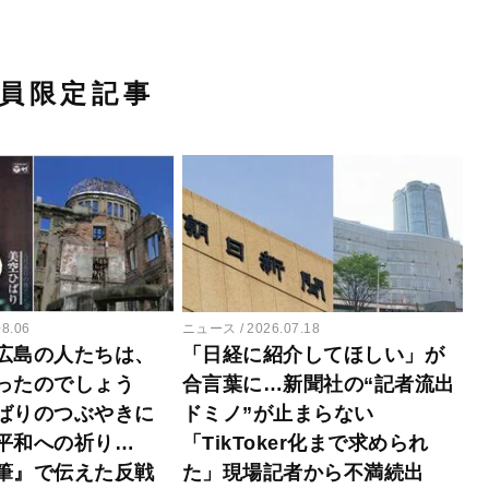
員限定記事
08.06
ニュース
2026.07.18
広島の人たちは、
「日経に紹介してほしい」が
ったのでしょう
合言葉に…新聞社の“記者流出
ばりのつぶやきに
ドミノ”が止まらない
平和への祈り…
「TikToker化まで求められ
筆』で伝えた反戦
た」現場記者から不満続出