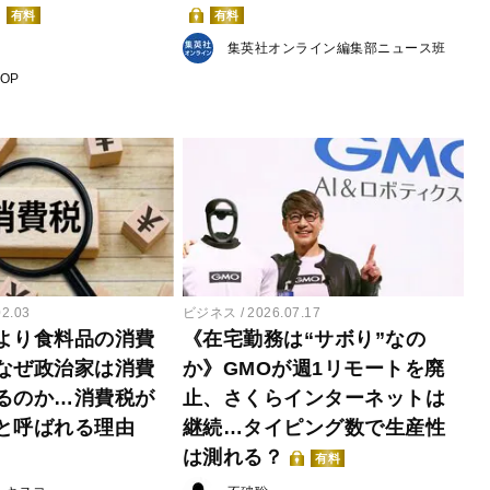
有料
有料
集英社オンライン編集部ニュース班
POP
02.03
ビジネス
2026.07.17
より食料品の消費
《在宅勤務は“サボり”なの
なぜ政治家は消費
か》GMOが週1リモートを廃
るのか…消費税が
止、さくらインターネットは
と呼ばれる理由
継続…タイピング数で生産性
は測れる？
有料