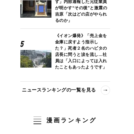
す」内部通報した元従業員
が明かす“その後”と激震の
吉原「次はどの店がやられ
るのか」
《イオン爆発》「売上金を
金庫に戻すよう指示し
た？」死者２名のハビタの
店長に問うと涙を流し…社
員は「入口によっては入れ
たこともあったようです」
ニュースランキングの一覧を見る
漫画ランキング