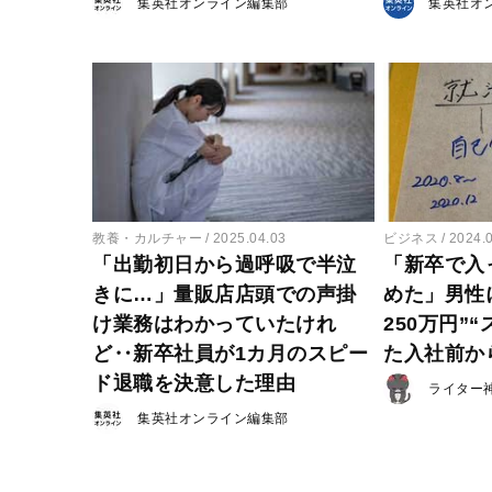
集英社オンライン編集部
集英社オ
教養・カルチャー
2025.04.03
ビジネス
2024.
「出勤初日から過呼吸で半泣
「新卒で入
きに…」量販店店頭での声掛
めた」男性
け業務はわかっていたけれ
250万円”
ど‥新卒社員が1カ月のスピー
た入社前か
ド退職を決意した理由
ライター
集英社オンライン編集部