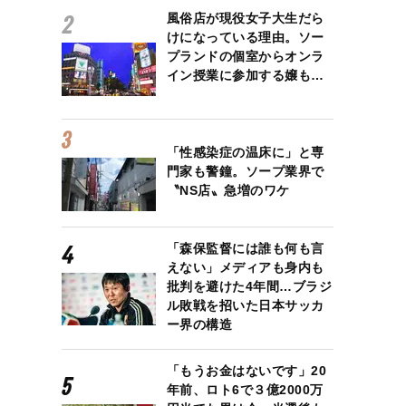
風俗店が現役女子大生だら
けになっている理由。ソー
プランドの個室からオンラ
イン授業に参加する嬢も…
「性感染症の温床に」と専
門家も警鐘。ソープ業界で
〝NS店〟急増のワケ
「森保監督には誰も何も言
えない」メディアも身内も
批判を避けた4年間…ブラジ
ル敗戦を招いた日本サッカ
ー界の構造
「もうお金はないです」20
年前、ロト6で３億2000万