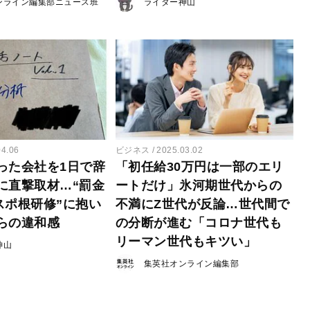
ンライン編集部ニュース班
ライター神山
04.06
ビジネス
2025.03.02
った会社を1日で辞
「初任給30万円は一部のエリ
に直撃取材…“罰金
ートだけ」氷河期世代からの
“スポ根研修”に抱い
不満にZ世代が反論…世代間で
らの違和感
の分断が進む「コロナ世代も
リーマン世代もキツい」
神山
集英社オンライン編集部