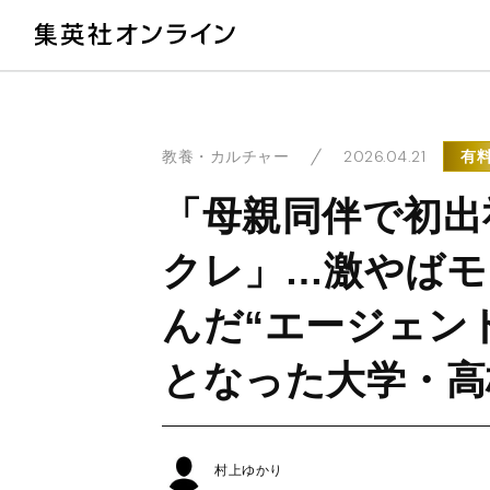
教
2026.04.21
有
教養・カルチャー
「母親同伴で初出
クレ」…激やばモ
んだ“エージェン
となった大学・高
村上ゆかり