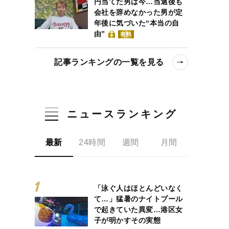
円当てた男は今…当選後も
会社を辞めなかった男が定
年後に気づいた“本当の自
由”
有料
記事ランキングの一覧を見る
ニュースランキング
最新
24時間
週間
月間
「泳ぐ人はほとんどいなく
て…」猛暑のナイトプール
で起きていた異変…港区女
子が明かすその実態