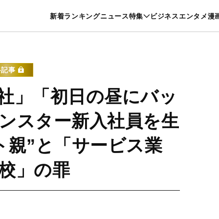
特集一覧を見る
漫画一覧を見る
新着
ランキング
ニュース
特集
ビジネス
エンタメ
漫
養・カルチャー
暮らし
スポーツ
ヘルスケア
美容
グルメ
料記事
社」「初日の昼にバッ
ンスター新入社員を生
ト親”と「サービス業
校」の罪