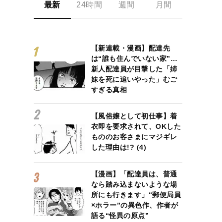
最新
24時間
週間
月間
【新連載・漫画】配達先
は“誰も住んでいない家”…
新人配達員が目撃した「姉
妹を死に追いやった」むご
すぎる真相
【風俗嬢として初仕事】着
衣即を要求されて、OKした
もののお客さまにマジギレ
した理由は!? (4)
【漫画】「配達員は、普通
なら踏み込まないような場
所にも行きます」“郵便局員
×ホラー”の異色作、作者が
語る“怪異の原点”