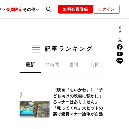
無料会員登録
ログイン
画
会員限定
その他
ファッション
恋愛・結婚
編集部
お知らせ
記事ランキング
最新
24時間
週間
月間
〈映画『ちいかわ』〉「子
ども向けの映画に静かにす
るマナーはありません」
「叱ってくれ」大ヒットの
裏で鑑賞マナー論争が白熱