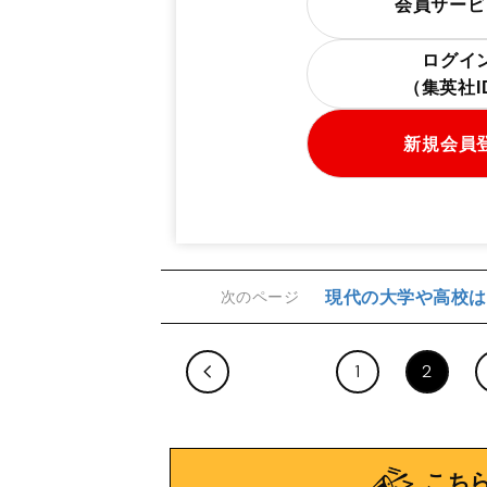
会員サービ
ログイ
（集英社
新規会員
現代の大学や高校は
次のページ
1
2
こち