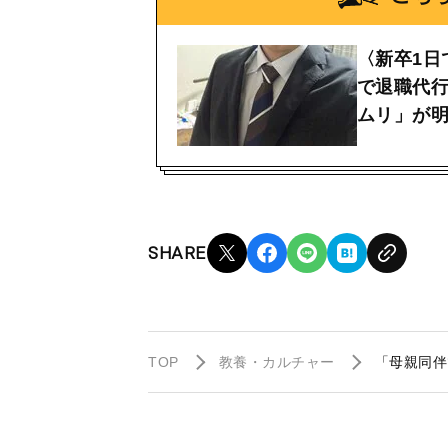
〈新卒1日
で退職代
ムリ」が
SHARE
TOP
教養・カルチャー
「母親同伴