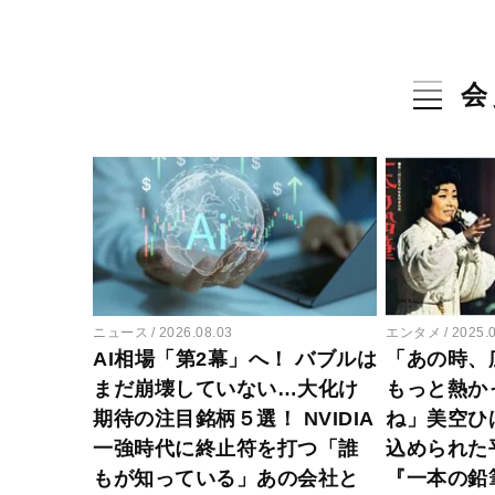
会
ニュース
2026.08.03
エンタメ
2025.
AI相場「第2幕」へ！ バブルは
「あの時、
まだ崩壊していない…大化け
もっと熱か
期待の注目銘柄５選！ NVIDIA
ね」美空ひ
一強時代に終止符を打つ「誰
込められた
もが知っている」あの会社と
『一本の鉛