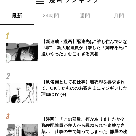
漫画ランキング
最新
24時間
週間
月間
【新連載・漫画】配達先は“誰も住んでいな
い家”…新人配達員が目撃した「姉妹を死に
追いやった」むごすぎる真相
【風俗嬢として初仕事】着衣即を要求され
て、OKしたもののお客さまにマジギレした
理由は!? (4)
【漫画】「この部屋、何かありましたか？」
郵便配達員が住人から尋ねられた奇妙な言
葉… 仕事の中で知ってしまった“部屋の秘