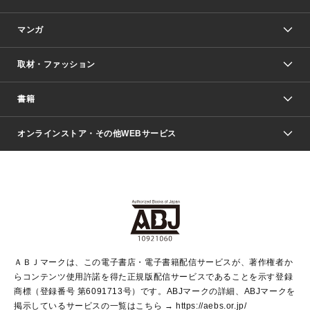
マンガ
取材・ファッション
少年マンガ
週刊少年ジャンプ
書籍
ファッション・美容
青年マンガ
ジャンプSQ.
Seventeen
週刊ヤングジャンプ
オンラインストア・その他WEBサービス
文芸・文庫・総合
芸能・情報・スポーツ
少女マンガ
Vジャンプ
non-no Web
ヤングジャンプ定期購読デジタル
すばる
Myojo
オンラインストア
りぼん
学芸・ノンフィクション・新書
最強ジャンプ
女性マンガ
@BAILA
ヤンジャン＋
小説すばる
週プレNEWS
マーガレット
集英社OTOコンテンツ
集英社 学芸編集部
少年ジャンプ＋
その他WEBサービス
クッキー
ライトノベル・ノベライズ
MAQUIA ONLINE
となりのヤングジャンプ
集英社 文芸ステーション
週プレ グラジャパ！
別冊マーガレット
SHUEISHA MANGA-ART HERITAGE
集英社 ビジネス書
ゼブラック
ココハナ
SHUEISHA ADNAVI
SPUR.JP
集英社Webマガジン Cobalt
グランドジャンプ
web 集英社文庫
キッズ
web Sportiva
マンガMee
ジャンプキャラクターズストア
集英社新書
ジャンプルーキー！
月刊オフィスユー
ＡＢＪマークは、この電子書店・電子書籍配信サービスが、著作権者か
EDITOR'S LAB
LEE
集英社オレンジ文庫
ウルトラジャンプ
青春と読書
パラスポ＋！
らコンテンツ使用許諾を得た正規版配信サービスであることを示す登録
集英社みらい文庫
リマコミ＋
HAPPY PLUS STORE
集英社新書プラス
ジャンプTOON
商標（登録番号 第6091713号）です。ABJマークの詳細、ABJマークを
Marisol
シフォン文庫
アジア人物史
S-KIDS.LAND
マンガMeets
掲示しているサービスの一覧はこちら →
https://aebs.or.jp/
shueisha vox