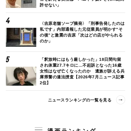
許せない」
〈吉原老舗ソープ摘発〉「刑事告発したのは
私です」内部通報した元従業員が明かす“そ
の後”と激震の吉原「次はどの店がやられる
のか」
「釈放時にはもう厳しかった」18日間勾留
され体重27.7キロに…不起訴となった16歳
女性はなぜ亡くなったのか 遺族が訴える兵
庫県警の違法捜査【2026年7月ニュース記事
2位】
ニュースランキングの一覧を見る