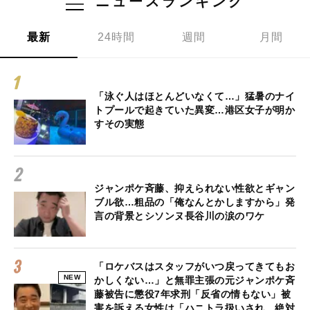
ニュースランキング
最新
24時間
週間
月間
「泳ぐ人はほとんどいなくて…」猛暑のナイ
トプールで起きていた異変…港区女子が明か
すその実態
ジャンポケ斉藤、抑えられない性欲とギャン
ブル欲…粗品の「俺なんとかしますから」発
言の背景とシソンヌ長谷川の涙のワケ
「ロケバスはスタッフがいつ戻ってきてもお
NEW
かしくない…」と無罪主張の元ジャンポケ斉
藤被告に懲役7年求刑「反省の情もない」被
害を訴える女性は「ハニトラ扱いされ…絶対