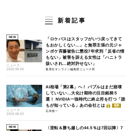
新着記事
NEW
「ロケバスはスタッフがいつ戻ってきて
もおかしくない…」と無罪主張の元ジャ
ンポケ斉藤被告に懲役7年求刑「反省の情
もない」被害を訴える女性は「ハニトラ
扱いされ…絶対許せない」
ニュース
2026.08.06
集英社オンライン編集部ニュース班
AI相場「第2幕」へ！ バブルはまだ崩壊
していない…大化け期待の注目銘柄５
選！ NVIDIA一強時代に終止符を打つ「誰
もが知っている」あの会社とは
有料
ニュース
石井僚一
2026.08.03
NEW
〈逆転＆勝ち越しの44.5％は7回以降〉7