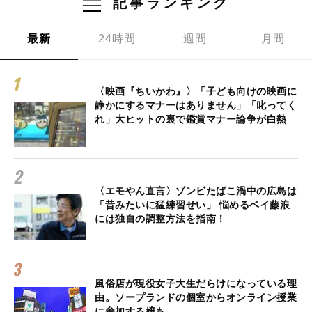
記事ランキング
最新
24時間
週間
月間
〈映画『ちいかわ』〉「子ども向けの映画に
静かにするマナーはありません」「叱ってく
れ」大ヒットの裏で鑑賞マナー論争が白熱
〈エモやん直言〉ゾンビたばこ渦中の広島は
「昔みたいに猛練習せい」 悩めるベイ藤浪
には独自の調整方法を指南！
風俗店が現役女子大生だらけになっている理
由。ソープランドの個室からオンライン授業
に参加する嬢も…