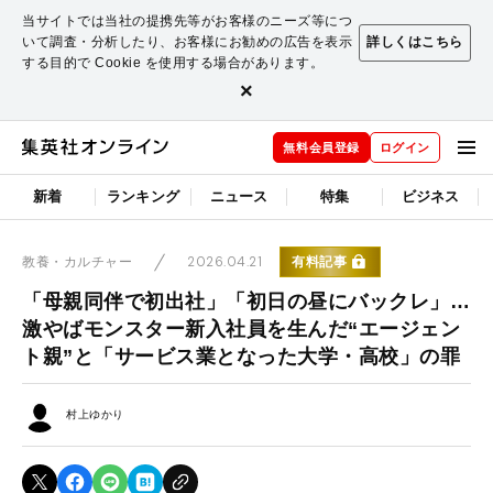
当サイトでは当社の提携先等がお客様のニーズ等につ
いて調査・分析したり、お客様にお勧めの広告を表示
詳しくはこちら
する目的で Cookie を使用する場合があります。
×
無料会員登録
ログイン
新着
ランキング
ニュース
特集
ビジネス
2026.04.21
有料記事
教養・カルチャー
「母親同伴で初出社」「初日の昼にバックレ」…
激やばモンスター新入社員を生んだ“エージェン
ト親”と「サービス業となった大学・高校」の罪
村上ゆかり