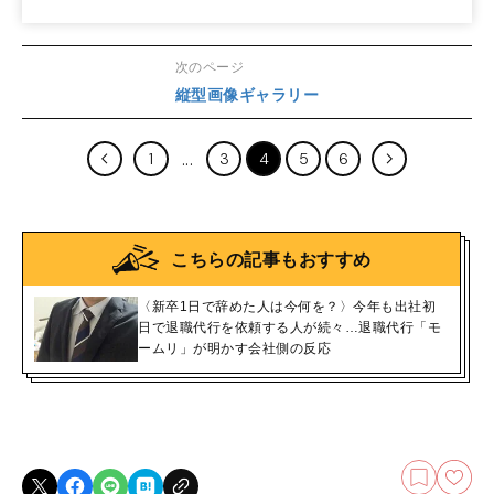
次のページ
縦型画像ギャラリー
1
3
4
5
6
こちらの記事もおすすめ
〈新卒1日で辞めた人は今何を？〉今年も出社初
日で退職代行を依頼する人が続々…退職代行「モ
ームリ」が明かす会社側の反応