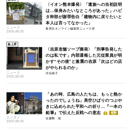
〈イオン熊本爆発〉「遺族への当初説明
は…保身みたいなところがあった」ハビ
タ幹部が謝罪告白「建物内に戻りたいと
本人は言ってなかった」
ニュース
集英社オンライン編集部ニュース班
2026.08.05
急上昇
〈吉原老舗ソープ摘発〉「刑事告発した
のは私です」内部通報した元従業員が明
かす“その後”と激震の吉原「次はどの店
がやられるのか」
ニュース
河合桃子
2026.08.05
「あの時、広島の人たちは、もっと熱か
ったのでしょうね」美空ひばりのつぶや
きに込められた平和への祈り…『一本の
鉛筆』で伝えた反戦への意志
有料
エンタメ
佐藤剛
2025.08.06