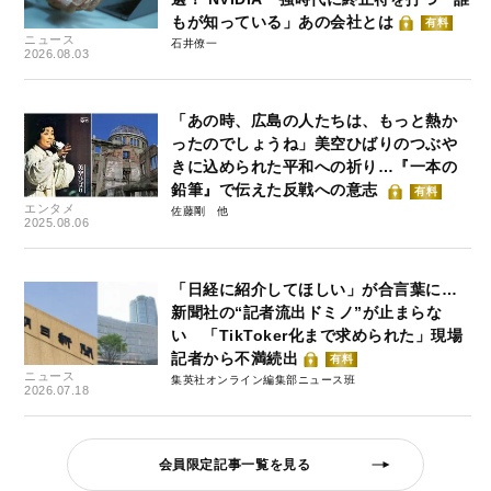
もが知っている」あの会社とは
有料
ニュース
石井僚一
2026.08.03
「あの時、広島の人たちは、もっと熱か
ったのでしょうね」美空ひばりのつぶや
きに込められた平和への祈り…『一本の
鉛筆』で伝えた反戦への意志
有料
エンタメ
佐藤剛
2025.08.06
「日経に紹介してほしい」が合言葉に…
新聞社の“記者流出ドミノ”が止まらな
い 「TikToker化まで求められた」現場
記者から不満続出
有料
ニュース
集英社オンライン編集部ニュース班
2026.07.18
会員限定記事一覧を見る