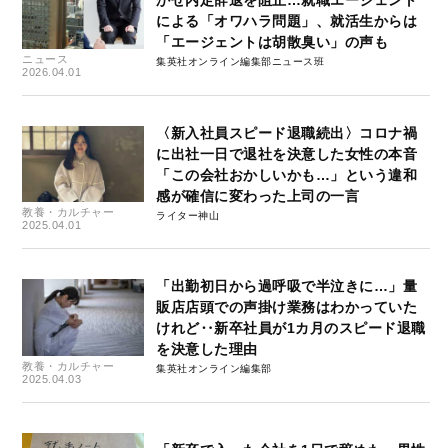
かせ内定辞退を阻止…就職エージェント
による「オワハラ問題」、就活生からは
「エージェントは胡散臭い」の声も
ニュース
集英社オンライン編集部ニュース班
2026.04.01
〈新入社員スピード退職続出〉コロナ禍
に出社一日で退社を決意した女性の本音
「この会社おかしいかも…」という違和
感が確信に変わった上司の一言
教養・カルチャー
ライター神山
2025.04.01
「出勤初日から過呼吸で半泣きに…」量
販店店頭での声掛け業務はわかっていた
けれど‥新卒社員が1カ月のスピード退職
を決意した理由
教養・カルチャー
集英社オンライン編集部
2025.04.03