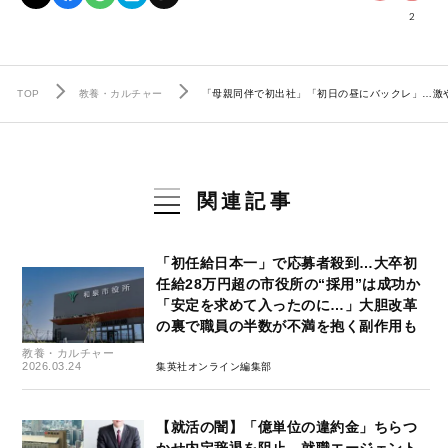
2
TOP
教養・カルチャー
「母親同伴で初出社」「初日の昼にバックレ」…激
関連記事
「初任給日本一」で応募者殺到…大卒初
任給28万円超の市役所の“採用”は成功か
「安定を求めて入ったのに…」大胆改革
の裏で職員の半数が不満を抱く副作用も
教養・カルチャー
2026.03.24
集英社オンライン編集部
【就活の闇】「億単位の違約金」ちらつ