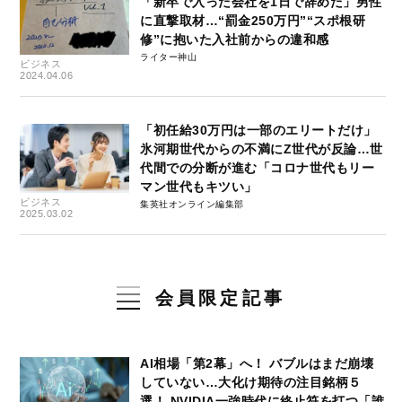
「新卒で入った会社を1日で辞めた」男性
に直撃取材…“罰金250万円”“スポ根研
修”に抱いた入社前からの違和感
ライター神山
ビジネス
2024.04.06
「初任給30万円は一部のエリートだけ」
氷河期世代からの不満にZ世代が反論…世
代間での分断が進む「コロナ世代もリー
マン世代もキツい」
ビジネス
集英社オンライン編集部
2025.03.02
会員限定記事
AI相場「第2幕」へ！ バブルはまだ崩壊
していない…大化け期待の注目銘柄５
選！ NVIDIA一強時代に終止符を打つ「誰