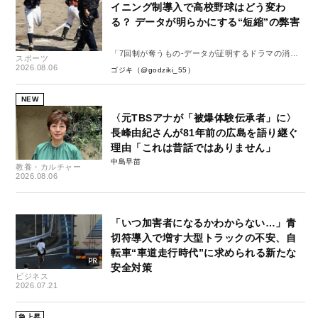
イニング制導入で高校野球はどう変わ
る？ データが明らかにする“短縮”の弊害
「7回制が奪うもの-データが証明するドラマの消
スポーツ
失-」
2026.08.06
ゴジキ（@godziki_55）
NEW
〈元TBSアナが「被爆体験伝承者」に〉
長峰由紀さんが81年前の広島を語り継ぐ
理由「これは昔話ではありません」
中島早苗
教養・カルチャー
2026.08.06
「いつ加害者になるかわからない…」青
切符導入で増す大型トラックの不安、自
転車“車道走行時代”に求められる新たな
安全対策
ビジネス
2026.07.21
急上昇