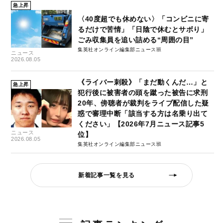
急上昇
〈40度超でも休めない〉「コンビニに寄
るだけで苦情」「日陰で休むとサボり」
ごみ収集員を追い詰める“周囲の目”
集英社オンライン編集部ニュース班
ニュース
2026.08.05
《ライバー刺殺》「まだ動くんだ…」と
急上昇
犯行後に被害者の頭を蹴った被告に求刑
20年、傍聴者が裁判をライブ配信した疑
惑で審理中断「該当する方は名乗り出て
ください」【2026年7月ニュース記事5
ニュース
位】
2026.08.05
集英社オンライン編集部ニュース班
新着記事一覧を見る