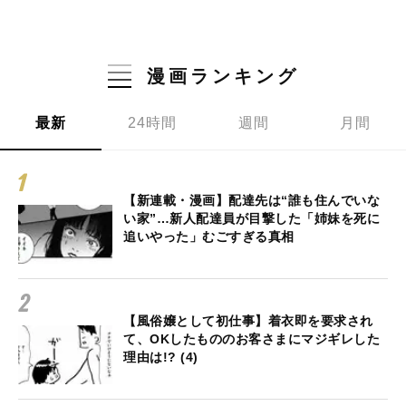
漫画ランキング
最新
24時間
週間
月間
【新連載・漫画】配達先は“誰も住んでいな
い家”…新人配達員が目撃した「姉妹を死に
追いやった」むごすぎる真相
【風俗嬢として初仕事】着衣即を要求され
て、OKしたもののお客さまにマジギレした
理由は!? (4)