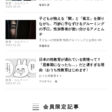
教養・カルチャー
く #2
塚原久美
2025.10.10
子どもが抱える「闇」と「孤立」を測り
ながら、巧妙に手なずけるグルーミング
の手口。性加害者が使い分けるアメとム
チ
子どもへの性加害 性的グルーミングとは何か #3
教養・カルチャー
2023.12.20
斉藤章佳
日本の性教育が遅れている実情って？
「思春期になったら…」だと遅すぎる理
由〈おうち性教育はじめます〉
おうち性教育＃１
教養・カルチャー
フクチマミ
2023.07.13
会員限定記事