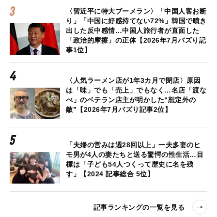
〈習近平に特大ブーメラン〉「中国人客お断
り」「中国に好感持てない72%」韓国で噴き
出した反中感情…中国人旅行者が直面した
「政治的摩擦」の正体【2026年7月バズり記
事1位】
〈人気ラーメン店が1年3カ月で閉店〉原因
は「味」でも「売上」でもなく…名店「渡な
べ」のベテラン店主が明かした“想定外の
敵”【2026年7月バズり記事2位】
「夫婦の営みは週28回以上」一夫多妻のヒ
モ男が4人の妻たちと送る驚愕の性生活…目
標は「子ども54人つくって歴史に名を残
す」【2024 記事総合 5位】
記事ランキングの一覧を見る