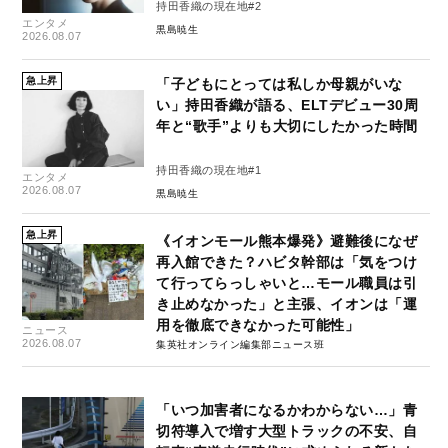
持田香織の現在地#2
エンタメ
黒島暁生
2026.08.07
急上昇
「子どもにとっては私しか母親がいな
い」持田香織が語る、ELTデビュー30周
年と“歌手”よりも大切にしたかった時間
持田香織の現在地#1
エンタメ
2026.08.07
黒島暁生
急上昇
《イオンモール熊本爆発》避難後になぜ
再入館できた？ハビタ幹部は「気をつけ
て行ってらっしゃいと…モール職員は引
き止めなかった」と主張、イオンは「運
用を徹底できなかった可能性」
ニュース
2026.08.07
集英社オンライン編集部ニュース班
「いつ加害者になるかわからない…」青
切符導入で増す大型トラックの不安、自