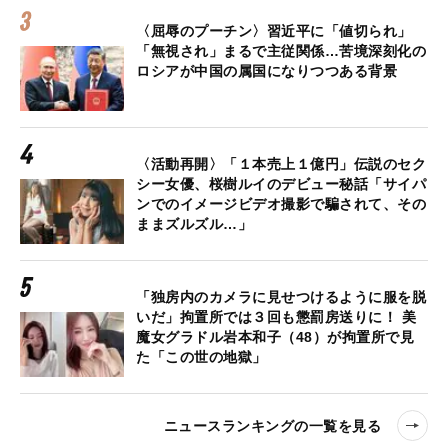
〈屈辱のプーチン〉習近平に「値切られ」
「無視され」まるで主従関係…苦境深刻化の
ロシアが中国の属国になりつつある背景
〈活動再開〉「１本売上１億円」伝説のセク
シー女優、桜樹ルイのデビュー秘話「サイパ
ンでのイメージビデオ撮影で騙されて、その
ままズルズル…」
「独房内のカメラに見せつけるように服を脱
いだ」拘置所では３回も懲罰房送りに！ 美
魔女グラドル岩本和子（48）が拘置所で見
た「この世の地獄」
ニュースランキングの一覧を見る