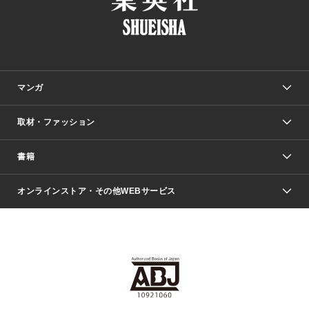
マンガ
取材・ファッション
少年マンガ
週刊少年ジャンプ
書籍
ファッション・美容
青年マンガ
ジャンプSQ.
Seventeen
週刊ヤングジャンプ
オンラインストア・その他WEBサービス
文芸・文庫・総合
芸能・情報・スポーツ
少女マンガ
Vジャンプ
non-no Web
ヤングジャンプ定期購読デジタル
すばる
Myojo
オンラインストア
りぼん
学芸・ノンフィクション・新書
最強ジャンプ
女性マンガ
@BAILA
ヤンジャン＋
小説すばる
週プレNEWS
マーガレット
集英社OTOコンテンツ
集英社 学芸編集部
少年ジャンプ＋
その他WEBサービス
クッキー
ライトノベル・ノベライズ
MAQUIA ONLINE
となりのヤングジャンプ
集英社 文芸ステーション
週プレ グラジャパ！
別冊マーガレット
SHUEISHA MANGA-ART HERITAGE
集英社 ビジネス書
ゼブラック
ココハナ
SHUEISHA ADNAVI
SPUR.JP
集英社Webマガジン Cobalt
グランドジャンプ
web 集英社文庫
キッズ
web Sportiva
マンガMee