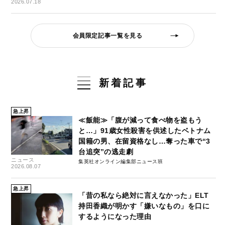
2026.07.18
会員限定記事一覧を見る
新着記事
急上昇
≪飯能≫「腹が減って食べ物を盗もう
と…」91歳女性殺害を供述したベトナム
国籍の男、在留資格なし…奪った車で“3
台追突”の逃走劇
ニュース
集英社オンライン編集部ニュース班
2026.08.07
急上昇
「昔の私なら絶対に言えなかった」ELT
持田香織が明かす「嫌いなもの」を口に
するようになった理由