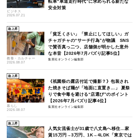
転車“車道走行時代”に求められる新たな
安全対策
ビジネス
2026.07.21
急上昇
「貧乏くさい」「禁止にしてほしい」ガ
チャガチャの“サーチ行為”が物議 SNS
で賛否真っ二つ、店舗側が明かした意外
な本音【2026年7月バズり記事5位】
教養・カルチャー
集英社オンライン編集部
2026.08.07
急上昇
《祇園祭の露店付近で撮影？》包装され
た焼きそば麺が「地面に直置き…」 夏祭
りで食中毒を避ける“店選び”のポイント
【2026年7月バズり記事4位】
暮らし
集英社オンライン編集部
2026.08.07
急上昇
人気女流雀士が31歳で八丈島へ移住…家
賃15万円→3万円、1K→4LDK「東京では