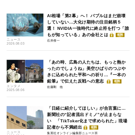
AI相場「第2幕」へ！ バブルはまだ崩壊
していない…大化け期待の注目銘柄５
選！ NVIDIA一強時代に終止符を打つ「誰
もが知っている」あの会社とは
有料
ニュース
石井僚一
2026.08.03
「あの時、広島の人たちは、もっと熱か
ったのでしょうね」美空ひばりのつぶや
きに込められた平和への祈り…『一本の
鉛筆』で伝えた反戦への意志
有料
エンタメ
佐藤剛
2025.08.06
「日経に紹介してほしい」が合言葉に…
新聞社の“記者流出ドミノ”が止まらな
い 「TikToker化まで求められた」現場
記者から不満続出
有料
ニュース
集英社オンライン編集部ニュース班