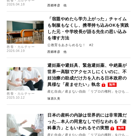
教養・カルチャー
2026.04.18
西郷孝彦
「宿題やめたら学力上がった」チャイム
も制服もなくし、携帯持ち込みOKを実践
した元・中学校長が語る先生の思い込み
を壊す方法
公教育をあきらめるな！ #2
教養・カルチャー
2026.04.19
西郷孝彦
避妊薬や避妊具、緊急避妊薬、中絶薬が
世界一高額でアクセスしにくいのに、不
妊治療の助成だけ力を入れる日本政府の
異様な「産ませたい」執念
無料
産む自由／産まない自由 「リプロの権利」をひもと
教養・カルチャー
く #4
2025.10.12
塚原久美
日本の産科の内診は世界的には非常識だ
った…本人の同意なしで行なわれる「産
科暴力」ともいわれるその実態
無料
産む自由／産まない自由 「リプロの権利」をひもと