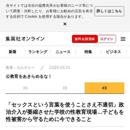
当サイトでは当社の提携先等がお客様のニーズ等につ
いて調査・分析したり、お客様にお勧めの広告を表示
詳しくはこちら
する目的で Cookie を使用する場合があります。
×
無料会員登録
ログイン
新着
ランキング
ニュース
特集
ビジネス
2026.04.22
教養・カルチャー
公教育をあきらめるな！
#1
#2
#3
「セックスという言葉を使うことさえ不適切」政
治介入が萎縮させた学校の性教育現場…子どもを
性被害から守るために今できること