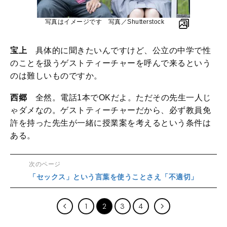
写真はイメージです 写真／Shutterstock
宝上
具体的に聞きたいんですけど、公立の中学で性
のことを扱うゲストティーチャーを呼んで来るという
のは難しいものですか。
西郷
全然。電話1本でOKだよ。ただその先生一人じ
ゃダメなの。ゲストティーチャーだから、必ず教員免
許を持った先生が一緒に授業案を考えるという条件は
ある。
次のページ
「セックス」という言葉を使うことさえ「不適切」
1
2
3
4