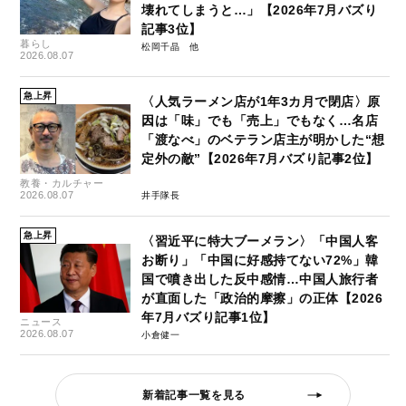
壊れてしまうと…」【2026年7月バズり
記事3位】
暮らし
松岡千晶
2026.08.07
急上昇
〈人気ラーメン店が1年3カ月で閉店〉原
因は「味」でも「売上」でもなく…名店
「渡なべ」のベテラン店主が明かした“想
定外の敵”【2026年7月バズり記事2位】
教養・カルチャー
2026.08.07
井手隊長
急上昇
〈習近平に特大ブーメラン〉「中国人客
お断り」「中国に好感持てない72%」韓
国で噴き出した反中感情…中国人旅行者
が直面した「政治的摩擦」の正体【2026
年7月バズり記事1位】
ニュース
2026.08.07
小倉健一
新着記事一覧を見る