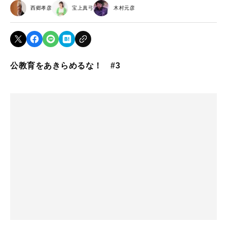
西郷孝彦
宝上真弓
木村元彦
公教育をあきらめるな！ #3