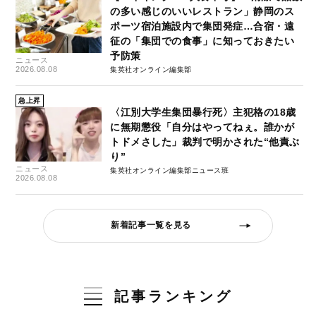
の多い感じのいいレストラン」静岡のス
ポーツ宿泊施設内で集団発症…合宿・遠
征の「集団での食事」に知っておきたい
予防策
ニュース
2026.08.08
集英社オンライン編集部
急上昇
〈江別大学生集団暴行死〉主犯格の18歳
に無期懲役「自分はやってねぇ。誰かが
トドメさした」裁判で明かされた“他責ぶ
り”
ニュース
集英社オンライン編集部ニュース班
2026.08.08
新着記事一覧を見る
記事ランキング