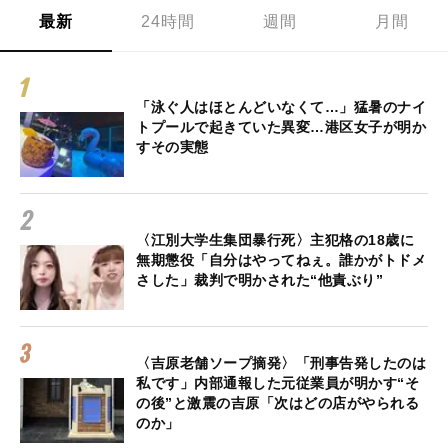
最新
24時間
週間
月間
「泳ぐ人はほとんどいなくて…」猛暑のナイ
トプールで起きていた異変…港区女子が明か
すその実態
〈江別大学生集団暴行死〉主犯格の18歳に
無期懲役「自分はやってねぇ。誰かがトドメ
さした」裁判で明かされた“他責ぶり”
〈吉原老舗ソープ摘発〉「刑事告発したのは
私です」内部通報した元従業員が明かす“そ
の後”と激震の吉原「次はどの店がやられる
のか」