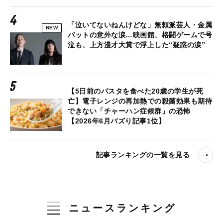
「泣いてないねんけどな」無頼派芸人・金属
NEW
バットの意外な涙…映画館、格闘ゲームで号
泣も、上方漫才大賞で浮上した“疑惑の涙”
【5日前のパスタを食べた20歳の学生が死
亡】電子レンジの再加熱での殺菌効果も期待
できない「チャーハン症候群」の恐怖
【2026年6月バズり記事1位】
記事ランキングの一覧を見る
ニュースランキング