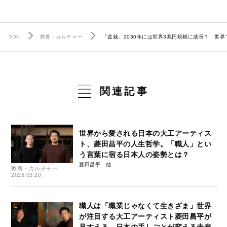
TOP
教養・カルチャー
「盆栽」2030年には世界3兆円規模に成長？ 世
関連記事
世界から愛される日本の大工アーティス
ト、菱田昌平の人生哲学。「職人」とい
う言葉に宿る日本人の姿勢とは？
菱田昌平
教養・カルチャー
2026.03.20
職人は「職業じゃなくて生きざま」世界
が注目する大工アーティスト菱田昌平が