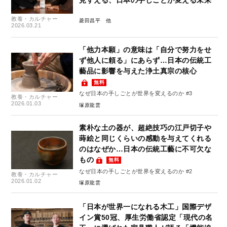
見すえる、日本の手しごとが変える未来
教養・カルチャー
菱田昌平
2026.03.21
「他力本願」の意味は「自分で努力をせ
ず他人に頼る」にあらず…日本の伝統工
藝品に影響を与えた浄土真宗の核心
無料
なぜ日本の手しごとが世界を変えるのか #3
教養・カルチャー
2026.01.03
塚原龍雲
素朴な土の器が、超絶技巧の江戸切子や
蒔絵と同じくらいの感動を与えてくれる
のはなぜか…日本の伝統工藝に不可欠な
もの
無料
なぜ日本の手しごとが世界を変えるのか #2
教養・カルチャー
2026.01.02
塚原龍雲
「日本が世界一になれる木工」国際デザ
イン賞50冠、厚生労働省認定「現代の名