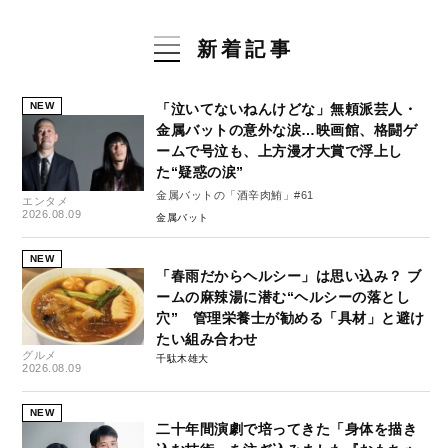
新着記事
NEW
「泣いてないねんけどな」無頼派芸人・
金属バットの意外な涙…映画館、格闘ゲ
ームで号泣も、上方漫才大賞で浮上し
た“疑惑の涙”
金属バットの「酒辛肉鮪」#61
エンタメ
2026.08.09
金属バット
NEW
「春雨だからヘルシー」は思い込み？ ブ
ームの麻辣湯に潜む“ヘルシーの落とし
穴” 管理栄養士が勧める「具材」と避け
たい組み合わせ
グルメ
千駄木雄大
2026.08.09
NEW
二十年間演劇で培ってきた「身体を描き