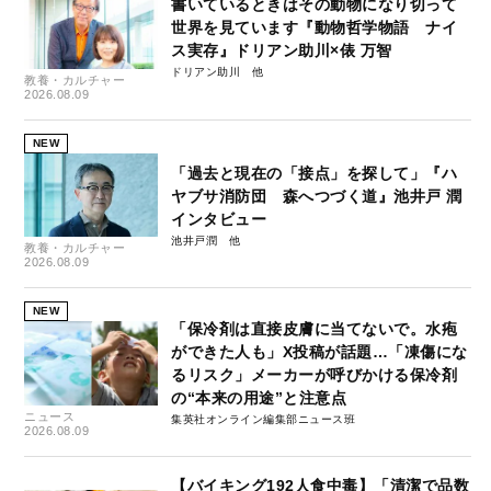
書いているときはその動物になり切って
世界を見ています『動物哲学物語 ナイ
ス実存』ドリアン助川×俵 万智
ドリアン助川
教養・カルチャー
2026.08.09
NEW
「過去と現在の「接点」を探して」『ハ
ヤブサ消防団 森へつづく道』池井戸 潤
インタビュー
池井戸潤
教養・カルチャー
2026.08.09
NEW
「保冷剤は直接皮膚に当てないで。水疱
ができた人も」X投稿が話題…「凍傷にな
るリスク」メーカーが呼びかける保冷剤
の“本来の用途”と注意点
ニュース
集英社オンライン編集部ニュース班
2026.08.09
【バイキング192人食中毒】「清潔で品数