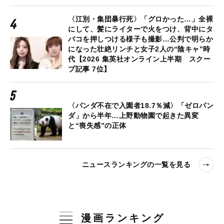
〈江別・集団暴行死〉「グロかった…」全裸
にして、髪にライターで火をつけ、背中にタ
バコを押しつける様子も撮影…公判で明らか
になった壮絶リンチと女子2人の“陰キャ”時
代【2026 集英社オンライン上半期 スクー
プ記事 7位】
〈パンダ不在で入園者18.7％減〉「ゼロパン
ダ」から半年…上野動物園で起きた異変
と“喪失感”の正体
ニュースランキングの一覧を見る
漫画ランキング