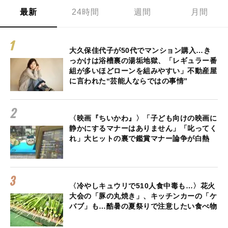
最新
24時間
週間
月間
大久保佳代子が50代でマンション購入…き
っかけは浴槽裏の湯垢地獄、「レギュラー番
組が多いほどローンを組みやすい」不動産屋
に言われた“芸能人ならではの事情”
〈映画『ちいかわ』〉「子ども向けの映画に
静かにするマナーはありません」「叱ってく
れ」大ヒットの裏で鑑賞マナー論争が白熱
〈冷やしキュウリで510人食中毒も…〉花火
大会の「豚の丸焼き」、キッチンカーの「ケ
バブ」も…酷暑の夏祭りで注意したい食べ物