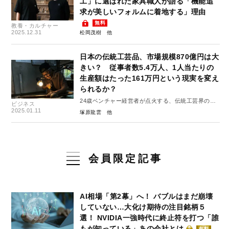
工」に選ばれた家具職人が語る「機能追
求が美しいフォルムに着地する」理由
無料
教養・カルチャー
2025.12.31
松岡茂樹
日本の伝統工芸品、市場規模870億円は大
きい？ 従事者数5.4万人、1人当たりの
生産額はたった161万円という現実を変え
られるか？
24歳ベンチャー経営者が点火する、伝統工芸界の新
ビジネス
しいムーブメント 第1回
2025.01.11
塚原龍雲
会員限定記事
AI相場「第2幕」へ！ バブルはまだ崩壊
していない…大化け期待の注目銘柄５
選！ NVIDIA一強時代に終止符を打つ「誰
もが知っている」あの会社とは
有料