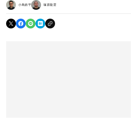
小島鉄平
塚原龍雲