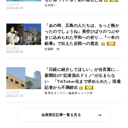
ニュース
石井僚一
2026.08.03
「あの時、広島の人たちは、もっと熱か
ったのでしょうね」美空ひばりのつぶや
きに込められた平和への祈り…『一本の
鉛筆』で伝えた反戦への意志
有料
エンタメ
佐藤剛
2025.08.06
「日経に紹介してほしい」が合言葉に…
新聞社の“記者流出ドミノ”が止まらな
い 「TikToker化まで求められた」現場
記者から不満続出
有料
ニュース
集英社オンライン編集部ニュース班
2026.07.18
会員限定記事一覧を見る