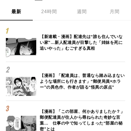
最新
24時間
週間
月間
【新連載・漫画】配達先は“誰も住んでいな
い家”…新人配達員が目撃した「姉妹を死に
追いやった」むごすぎる真相
【漫画】「配達員は、普通なら踏み込まない
ような場所にも行きます」“郵便局員×ホラ
ー”の異色作、作者が語る“怪異の原点”
【漫画】「この部屋、何かありましたか？」
郵便配達員が住人から尋ねられた奇妙な言
葉… 仕事の中で知ってしまった“部屋の秘
密”とは