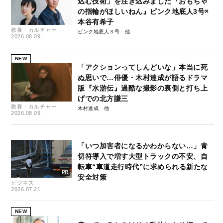
込む技術」を注ぎ込みました『おもちゃ
の指輪がほしいねん』ピンク地底人3号×
本谷有希子
教養・カルチャー
ピンク地底人３号
2026.08.09
NEW
「アクションってしんどいな」本当に死
ぬ思いで…俳優・木村達成が語るドラマ
版『水滸伝』過酷な撮影の裏側と打ち上
げでの北方謙三
教養・カルチャー
木村達成
2026.08.09
「いつ加害者になるかわからない…」青
切符導入で増す大型トラックの不安、自
転車“車道走行時代”に求められる新たな
安全対策
ビジネス
2026.07.21
NEW