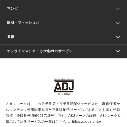
マンガ
取材・ファッション
少年マンガ
週刊少年ジャンプ
書籍
ファッション・美容
青年マンガ
ジャンプSQ.
Seventeen
週刊ヤングジャンプ
オンラインストア・その他WEBサービス
文芸・文庫・総合
芸能・情報・スポーツ
少女マンガ
Vジャンプ
non-no Web
ヤングジャンプ定期購読デジタル
すばる
Myojo
オンラインストア
りぼん
学芸・ノンフィクション・新書
最強ジャンプ
女性マンガ
@BAILA
ヤンジャン＋
小説すばる
週プレNEWS
マーガレット
集英社OTOコンテンツ
集英社 学芸編集部
少年ジャンプ＋
その他WEBサービス
クッキー
ライトノベル・ノベライズ
MAQUIA ONLINE
となりのヤングジャンプ
集英社 文芸ステーション
週プレ グラジャパ！
別冊マーガレット
SHUEISHA MANGA-ART HERITAGE
集英社 ビジネス書
ゼブラック
ココハナ
SHUEISHA ADNAVI
SPUR.JP
集英社Webマガジン Cobalt
グランドジャンプ
web 集英社文庫
キッズ
web Sportiva
マンガMee
ジャンプキャラクターズストア
集英社新書
ジャンプルーキー！
月刊オフィスユー
ＡＢＪマークは、この電子書店・電子書籍配信サービスが、著作権者か
EDITOR'S LAB
LEE
集英社オレンジ文庫
ウルトラジャンプ
青春と読書
パラスポ＋！
らコンテンツ使用許諾を得た正規版配信サービスであることを示す登録
集英社みらい文庫
リマコミ＋
HAPPY PLUS STORE
集英社新書プラス
ジャンプTOON
商標（登録番号 第6091713号）です。ABJマークの詳細、ABJマークを
Marisol
シフォン文庫
アジア人物史
S-KIDS.LAND
マンガMeets
掲示しているサービスの一覧はこちら →
https://aebs.or.jp/
shueisha vox
よみタイ
S-MANGA