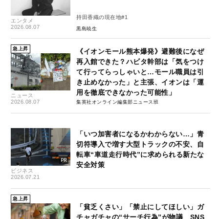
持田香織の現在地#1
エンタメ
2026.08.07
黒島暁生
急上昇
《イオンモール熊本爆発》避難後になぜ
再入館できた？ハビタ幹部は「気をつけ
て行ってらっしゃいと…モール職員は引
き止めなかった」と主張、イオンは「運
用を徹底できなかった可能性」
ニュース
2026.08.07
集英社オンライン編集部ニュース班
「いつ加害者になるかわからない…」青
切符導入で増す大型トラックの不安、自
転車“車道走行時代”に求められる新たな
安全対策
ビジネス
2026.07.21
急上昇
「貧乏くさい」「禁止にしてほしい」ガ
チャガチャの“サーチ行為”が物議 SNS