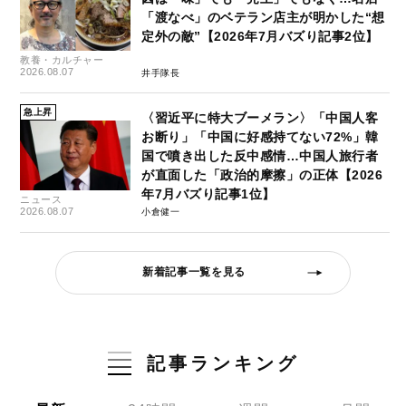
「渡なべ」のベテラン店主が明かした“想
定外の敵”【2026年7月バズり記事2位】
教養・カルチャー
2026.08.07
井手隊長
急上昇
〈習近平に特大ブーメラン〉「中国人客
お断り」「中国に好感持てない72%」韓
国で噴き出した反中感情…中国人旅行者
が直面した「政治的摩擦」の正体【2026
年7月バズり記事1位】
ニュース
2026.08.07
小倉健一
新着記事一覧を見る
記事ランキング