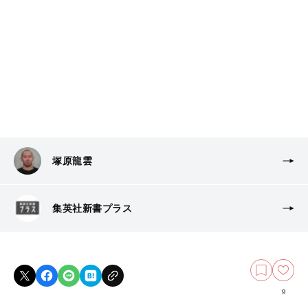
塚原龍雲
集英社新書プラス
9