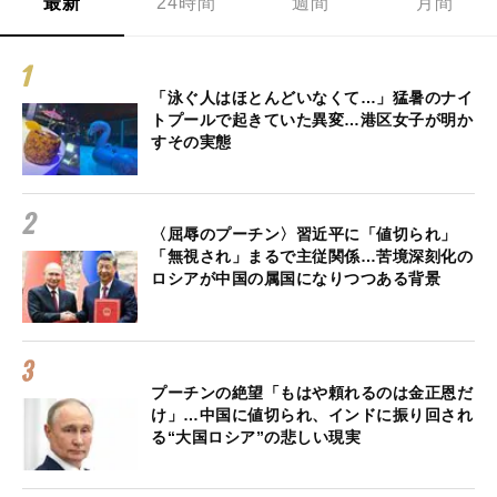
最新
24時間
週間
月間
「泳ぐ人はほとんどいなくて…」猛暑のナイ
トプールで起きていた異変…港区女子が明か
すその実態
〈屈辱のプーチン〉習近平に「値切られ」
「無視され」まるで主従関係…苦境深刻化の
ロシアが中国の属国になりつつある背景
プーチンの絶望「もはや頼れるのは金正恩だ
け」…中国に値切られ、インドに振り回され
る“大国ロシア”の悲しい現実