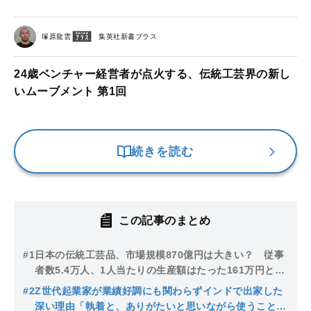
塚原龍雲
集英社新書プラス
24歳ベンチャー経営者が点火する、伝統工芸界の新し
いムーブメント 第1回
続きを読む
この記事のまとめ
#1
日本の伝統工芸品、市場規模870億円は大きい？ 従事
者数5.4万人、1人当たりの生産額はたった161万円とい
う現実を変えられるか？
#2
Z世代起業家が業績好調にも関わらずインドで出家した
深い理由「執着と、ありがたいと思いながら使うことは