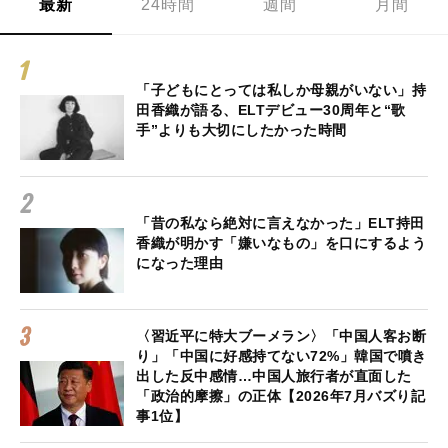
最新
24時間
週間
月間
「子どもにとっては私しか母親がいない」持
田香織が語る、ELTデビュー30周年と“歌
手”よりも大切にしたかった時間
「昔の私なら絶対に言えなかった」ELT持田
香織が明かす「嫌いなもの」を口にするよう
になった理由
〈習近平に特大ブーメラン〉「中国人客お断
り」「中国に好感持てない72%」韓国で噴き
出した反中感情…中国人旅行者が直面した
「政治的摩擦」の正体【2026年7月バズり記
事1位】