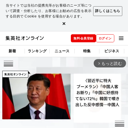
当サイトでは当社の提携先等がお客様のニーズ等につ
いて調査・分析したり、お客様にお勧めの広告を表示
詳しくはこちら
する目的で Cookie を使用する場合があります。
×
無料会員登録
ログイン
新着
ランキング
ニュース
特集
ビジネス
もっと読む
arrow_forward_ios