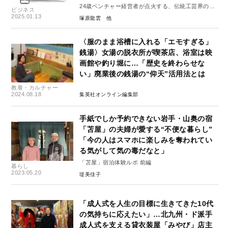
24歳ベンチャー経営者が点火する、伝統工芸界の新
ビジネス
しいムーブメント 第3回
2025.01.13
塚原龍雲
〈服のまま浴槽に入れる「エモすぎる」
銭湯〉女湯の脱衣所が喫茶店、浴室は映
画館や釣り堀に…「歴史を終わらせな
い」廃業後の銭湯の“仰天”活用法とは
教養・カルチャー
2024.08.18
集英社オンライン編集部
手紙でしか予約できない岩手・山奥の宿
「苫屋」の夫婦が愛する“不便な暮らし”
「今の人はスマホに楽しみを奪われてい
る気がして気の毒だなと」
「苫屋」宿泊体験ルポ 前編
暮らし
2023.05.20
堤美佳子
「成人式を人生の目標に生きてきた10代
の気持ちに応えたい」…北九州・ド派手
成人式を支える貸衣装屋「みやび」店主