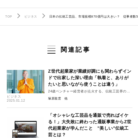
TOP
ビジネス
日本の伝統工芸品、市場規模870億円は大きい？ 従事者数5
関連記事
Z世代起業家が業績好調にも関わらずイン
ドで出家した深い理由「執着と、ありが
たいと思いながら使うことは違う」
24歳ベンチャー経営者が点火する、伝統工芸界の新
ビジネス
しいムーブメント 第2回
塚原龍雲
2025.01.12
「オシャレな工芸品を通販で売ればイケ
る！」大失敗に終わった通販事業からZ世
代起業家が学んだこと ”美しい”伝統工
芸とは？