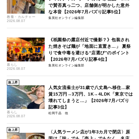
で賛否真っ二つ、店舗側が明かした意外
な本音【2026年7月バズり記事5位】
教養・カルチャー
集英社オンライン編集部
2026.08.07
《祇園祭の露店付近で撮影？》包装され
た焼きそば麺が「地面に直置き…」 夏祭
りで食中毒を避ける“店選び”のポイント
【2026年7月バズり記事4位】
暮らし
集英社オンライン編集部
2026.08.07
急上昇
人気女流雀士が31歳で八丈島へ移住…家
賃15万円→3万円、1K→4LDK「東京では
壊れてしまうと…」【2026年7月バズり
記事3位】
暮らし
松岡千晶
2026.08.07
急上昇
〈人気ラーメン店が1年3カ月で閉店〉原
因は「味」でも「売上」でもなく…名店