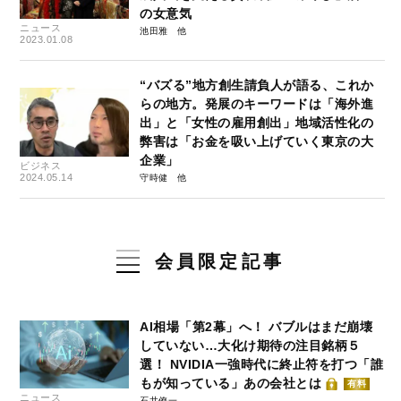
の女意気
ニュース
池田雅
2023.01.08
“バズる”地方創生請負人が語る、これか
らの地方。発展のキーワードは「海外進
出」と「女性の雇用創出」地域活性化の
弊害は「お金を吸い上げていく東京の大
企業」
ビジネス
2024.05.14
守時健
会員限定記事
AI相場「第2幕」へ！ バブルはまだ崩壊
していない…大化け期待の注目銘柄５
選！ NVIDIA一強時代に終止符を打つ「誰
もが知っている」あの会社とは
有料
ニュース
石井僚一