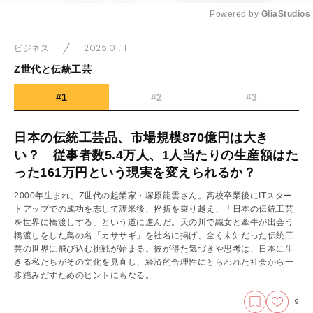
Powered by 
GliaStudios
Mute
2025.01.11
ビジネス
Z世代と伝統工芸
#1
#2
#3
日本の伝統工芸品、市場規模870億円は大き
い？ 従事者数5.4万人、1人当たりの生産額はた
った161万円という現実を変えられるか？
2000年生まれ、Z世代の起業家・塚原龍雲さん。高校卒業後にITスター
トアップでの成功を志して渡米後、挫折を乗り越え、「日本の伝統工芸
を世界に橋渡しする」という道に進んだ。天の川で織女と牽牛が出会う
橋渡しをした鳥の名「カササギ」を社名に掲げ、全く未知だった伝統工
芸の世界に飛び込む挑戦が始まる。彼が得た気づきや思考は、日本に生
きる私たちがその文化を見直し、経済的合理性にとらわれた社会から一
歩踏みだすためのヒントにもなる。
9