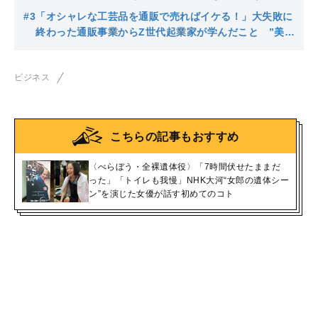
違う」
#3
「オシャレな工芸品を通販で売ればイケる！」大失敗に
終わった通販事業からZ世代起業家が学んだこと ”美し
い”伝統工芸とは？
ビジネス
こちらの記事もおすすめ
〈べらぼう・全裸遺体役〉「7時間伏せたままだ
った」「トイレも我慢」NHK大河“女郎の遺体シー
ン”を演じた女優が話す初めてのコト