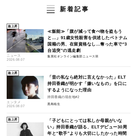
新着記事
急上昇
≪飯能≫「腹が減って食べ物を盗もう
と…」91歳女性殺害を供述したベトナム
国籍の男、在留資格なし…奪った車で“3
台追突”の逃走劇
ニュース
集英社オンライン編集部ニュース班
2026.08.07
急上昇
「昔の私なら絶対に言えなかった」ELT
持田香織が明かす「嫌いなもの」を口に
するようになった理由
持田香織の現在地#2
エンタメ
黒島暁生
2026.08.07
急上昇
「子どもにとっては私しか母親がいな
い」持田香織が語る、ELTデビュー30周
年と“歌手”よりも大切にしたかった時間