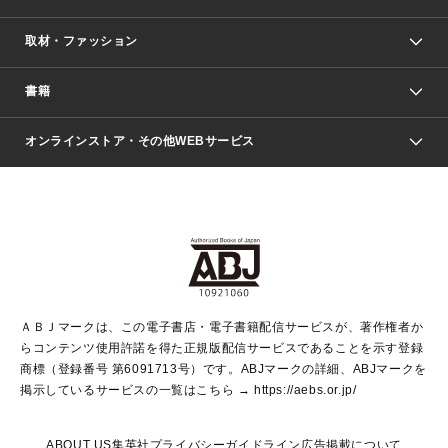
取材・ファッション
少年マンガ
週刊少年ジャンプ
書籍
ファッション・美容
青年マンガ
ジャンプSQ.
Seventeen
週刊ヤングジャンプ
オンラインストア・その他WEBサービス
文芸・文庫・総合
芸能・情報・スポーツ
少女マンガ
Vジャンプ
non-no Web
ヤングジャンプ定期購読デジタル
すばる
Myojo
オンラインストア
りぼん
学芸・ノンフィクション・新書
最強ジャンプ
女性マンガ
@BAILA
ヤンジャン＋
小説すばる
週プレNEWS
マーガレット
集英社OTOコンテンツ
集英社 学芸編集部
少年ジャンプ＋
その他WEBサービス
クッキー
ライトノベル・ノベライズ
MAQUIA ONLINE
となりのヤングジャンプ
集英社 文芸ステーション
週プレ グラジャパ！
別冊マーガレット
SHUEISHA MANGA-ART HERITAGE
集英社 ビジネス書
ゼブラック
ココハナ
SHUEISHA ADNAVI
SPUR.JP
集英社Webマガジン Cobalt
グランドジャンプ
web 集英社文庫
キッズ
web Sportiva
マンガMee
ジャンプキャラクターズストア
集英社新書
ジャンプルーキー！
月刊オフィスユー
ＡＢＪマークは、この電子書店・電子書籍配信サービスが、著作権者か
EDITOR'S LAB
LEE
集英社オレンジ文庫
ウルトラジャンプ
青春と読書
パラスポ＋！
らコンテンツ使用許諾を得た正規版配信サービスであることを示す登録
集英社みらい文庫
リマコミ＋
HAPPY PLUS STORE
集英社新書プラス
ジャンプTOON
商標（登録番号 第6091713号）です。ABJマークの詳細、ABJマークを
Marisol
シフォン文庫
アジア人物史
S-KIDS.LAND
マンガMeets
掲示しているサービスの一覧はこちら →
https://aebs.or.jp/
shueisha vox
よみタイ
S-MANGA
Web éclat
ダッシュエックス文庫
LEEマルシェ
kotoba
集英社ジャンプリミックス
ABOUT US
集英社プライバシーガイドライン
広告掲載について