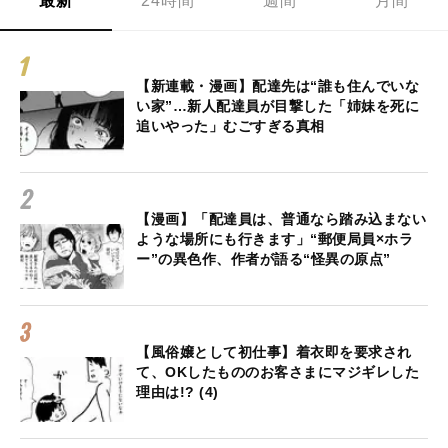
最新
24時間
週間
月間
【新連載・漫画】配達先は“誰も住んでいな
い家”…新人配達員が目撃した「姉妹を死に
追いやった」むごすぎる真相
【漫画】「配達員は、普通なら踏み込まない
ような場所にも行きます」“郵便局員×ホラ
ー”の異色作、作者が語る“怪異の原点”
【風俗嬢として初仕事】着衣即を要求され
て、OKしたもののお客さまにマジギレした
理由は!? (4)