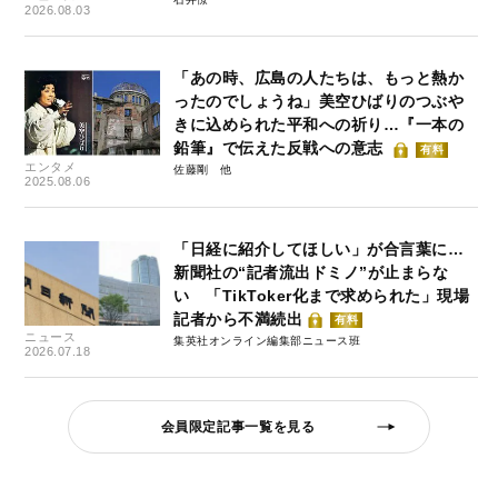
2026.08.03
「あの時、広島の人たちは、もっと熱か
ったのでしょうね」美空ひばりのつぶや
きに込められた平和への祈り…『一本の
鉛筆』で伝えた反戦への意志
有料
エンタメ
佐藤剛
2025.08.06
「日経に紹介してほしい」が合言葉に…
新聞社の“記者流出ドミノ”が止まらな
い 「TikToker化まで求められた」現場
記者から不満続出
有料
ニュース
集英社オンライン編集部ニュース班
2026.07.18
会員限定記事一覧を見る