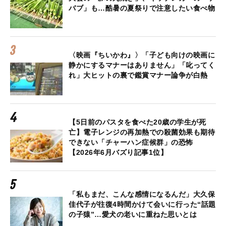
バブ」も…酷暑の夏祭りで注意したい食べ物
〈映画『ちいかわ』〉「子ども向けの映画に
静かにするマナーはありません」「叱ってく
れ」大ヒットの裏で鑑賞マナー論争が白熱
【5日前のパスタを食べた20歳の学生が死
亡】電子レンジの再加熱での殺菌効果も期待
できない「チャーハン症候群」の恐怖
【2026年6月バズり記事1位】
「私もまだ、こんな感情になるんだ」大久保
佳代子が往復4時間かけて会いに行った“話題
の子猿”…愛犬の老いに重ねた思いとは