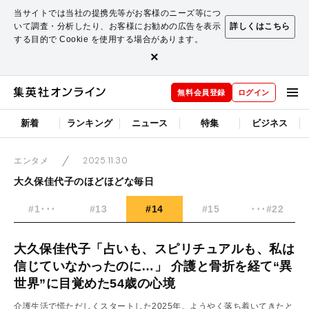
当サイトでは当社の提携先等がお客様のニーズ等につ
いて調査・分析したり、お客様にお勧めの広告を表示
詳しくはこちら
する目的で Cookie を使用する場合があります。
×
無料会員登録
ログイン
新着
ランキング
ニュース
特集
ビジネス
2025.11.30
エンタメ
大久保佳代子のほどほどな毎日
#1･･･
#13
#14
#15
･･･#22
大久保佳代子「占いも、スピリチュアルも、私は
信じていなかったのに…」 介護と骨折を経て“異
世界”に目覚めた54歳の心境
介護生活で慌ただしくスタートした2025年。ようやく落ち着いてきたと