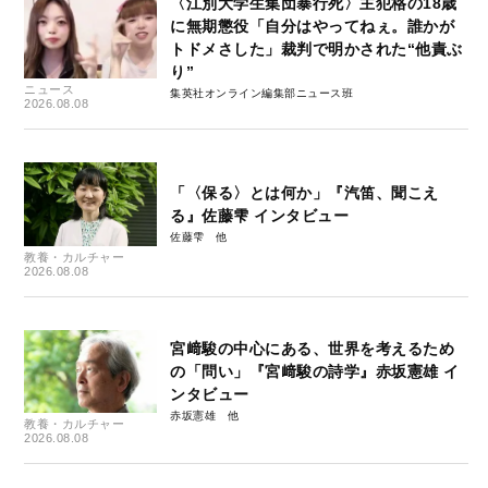
〈江別大学生集団暴行死〉主犯格の18歳
に無期懲役「自分はやってねぇ。誰かが
トドメさした」裁判で明かされた“他責ぶ
り”
ニュース
集英社オンライン編集部ニュース班
2026.08.08
「〈保る〉とは何か」『汽笛、聞こえ
る』佐藤雫 インタビュー
佐藤雫
教養・カルチャー
2026.08.08
宮﨑駿の中心にある、世界を考えるため
の「問い」『宮﨑駿の詩学』赤坂憲雄 イ
ンタビュー
赤坂憲雄
教養・カルチャー
2026.08.08