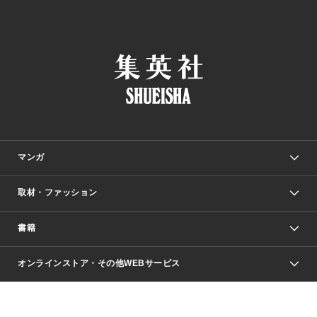
マンガ
取材・ファッション
少年マンガ
週刊少年ジャンプ
書籍
ファッション・美容
青年マンガ
ジャンプSQ.
Seventeen
週刊ヤングジャンプ
オンラインストア・その他WEBサービス
文芸・文庫・総合
芸能・情報・スポーツ
少女マンガ
Vジャンプ
non-no Web
ヤングジャンプ定期購読デジタル
すばる
Myojo
オンラインストア
りぼん
学芸・ノンフィクション・新書
最強ジャンプ
女性マンガ
@BAILA