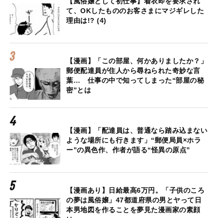
【風俗嬢として初仕事】着衣即を要求され
て、OKしたもののお客さまにマジギレした
理由は!? (4)
【漫画】「この部屋、何かありましたか？」
郵便配達員が住人から尋ねられた奇妙な言
葉… 仕事の中で知ってしまった“部屋の秘
密”とは
【漫画】「配達員は、普通なら踏み込まない
ような場所にも行きます」“郵便局員×ホラ
ー”の異色作、作者が語る“怪異の原点”
【漫画あり】日給最高6万円。「子供のころ
の夢は風俗嬢」47都道府県の男とヤって日
本男地図を作ることを夢見た漫画家の素顔