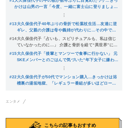
#1
大久保佳代子の中の獣が数年ぶりに目覚めたワケ…きっ
かけは山男の一言「今度、一緒に富士山に登りましょう
よ」
#13
大久保佳代子40年ぶりの骨折で松葉杖生活…友達に逆
ギレ、父親の介護は母や義姉が代わりに…その中で学
んだ「他人に甘えるコツ」
#14
大久保佳代子「占いも、スピリチュアルも、私は信じ
ていなかったのに…」 介護と骨折を経て“異世界”に目
覚めた54歳の心境
#15
大久保佳代子「後輩とマンツーで食事に行かない」 元
SKEメンバーとのごはんで気づいた“年下女子に嫌われ
たくない病”の正体
#22
大久保佳代子が50代でマンション購入…きっかけは浴
槽裏の湯垢地獄、「レギュラー番組が多いほどローン
を組みやすい」不動産屋に言われた“芸能人ならではの
事情”
エンタメ
こちらの記事もおすすめ