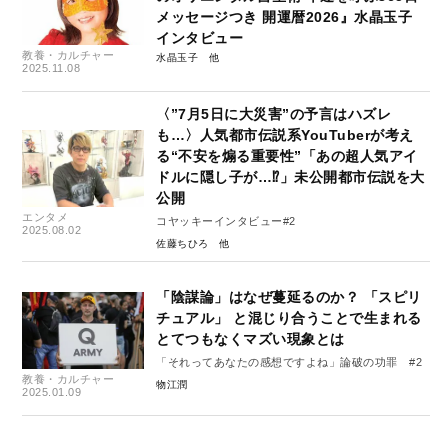
メッセージつき 開運暦2026』水晶玉子
インタビュー
教養・カルチャー
水晶玉子
2025.11.08
〈”7月5日に大災害”の予言はハズレ
も…〉人気都市伝説系YouTuberが考え
る“不安を煽る重要性”「あの超人気アイ
ドルに隠し子が…⁉」未公開都市伝説を大
公開
エンタメ
コヤッキーインタビュー#2
2025.08.02
佐藤ちひろ
「陰謀論」はなぜ蔓延るのか？ 「スピリ
チュアル」 と混じり合うことで生まれる
とてつもなくマズい現象とは
「それってあなたの感想ですよね」論破の功罪 #2
教養・カルチャー
物江潤
2025.01.09