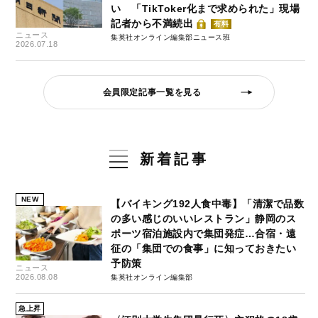
い 「TikToker化まで求められた」現場
記者から不満続出
有料
ニュース
集英社オンライン編集部ニュース班
2026.07.18
会員限定記事一覧を見る
新着記事
NEW
【バイキング192人食中毒】「清潔で品数
の多い感じのいいレストラン」静岡のス
ポーツ宿泊施設内で集団発症…合宿・遠
征の「集団での食事」に知っておきたい
予防策
ニュース
2026.08.08
集英社オンライン編集部
急上昇