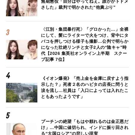
無期懲役「自分はやってねぇ。誰かがトドメ
さした」裁判で明かされた“他責ぶり”
〈江別・集団暴行死〉「グロかった…」全裸
にして、髪にライターで火をつけ、背中にタ
バコを押しつける様子も撮影…公判で明らか
になった壮絶リンチと女子2人の“陰キャ”時
代【2026 集英社オンライン上半期 スクー
プ記事 7位】
《イオン爆発》「売上金を金庫に戻すよう指
示した？」死者２名のハビタの店長に問うと
涙を流し…社員は「入口によっては入れたこ
ともあったようです」
プーチンの絶望「もはや頼れるのは金正恩だ
け」…中国に値切られ、インドに振り回され
る“大国ロシア”の悲しい現実