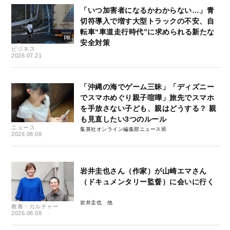
「いつ加害者になるかわからない…」青
切符導入で増す大型トラックの不安、自
転車“車道走行時代”に求められる新たな
安全対策
ビジネス
2026.07.21
「沖縄の海でゲーム三昧」「ディズニー
でスマホめぐり親子喧嘩」旅先でスマホ
を手放さない子ども、親はどうする？ 親
も見直したい3つのルール
ニュース
集英社オンライン編集部ニュース班
2026.08.08
岩井圭也さん（作家）が山崎エマさん
（ドキュメンタリー監督）に会いに行く
岩井圭也
教養・カルチャー
2026.08.08