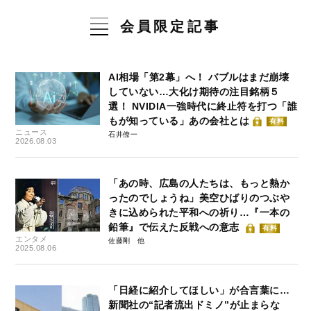
会員限定記事
AI相場「第2幕」へ！ バブルはまだ崩壊
していない…大化け期待の注目銘柄５
選！ NVIDIA一強時代に終止符を打つ「誰
もが知っている」あの会社とは
有料
ニュース
石井僚一
2026.08.03
「あの時、広島の人たちは、もっと熱か
ったのでしょうね」美空ひばりのつぶや
きに込められた平和への祈り…『一本の
鉛筆』で伝えた反戦への意志
有料
エンタメ
佐藤剛
2025.08.06
「日経に紹介してほしい」が合言葉に…
新聞社の“記者流出ドミノ”が止まらな