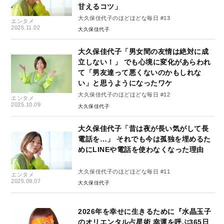
甘えるコツ」
大久保佳代子のほどほどな毎日 #13
エンタメ
2025.11.02
大久保佳代子
大久保佳代子「男女間の友情は絶対に成
立しない！」 でも心境に変化があらわれ
て「男友達って悪くないのかもしれな
い」と思うようになったワケ
大久保佳代子のほどほどな毎日 #12
エンタメ
2025.10.09
大久保佳代子
大久保佳代子「昔は夜が長い気がして長
電話を…」 それでも今は孤独を埋めるた
めにLINEや電話を使わなくなった理由
大久保佳代子のほどほどな毎日 #11
エンタメ
2025.09.07
大久保佳代子
2026年を幸せに生きるために『水晶玉子
のオリエンタル占星術 幸運を呼ぶ365日