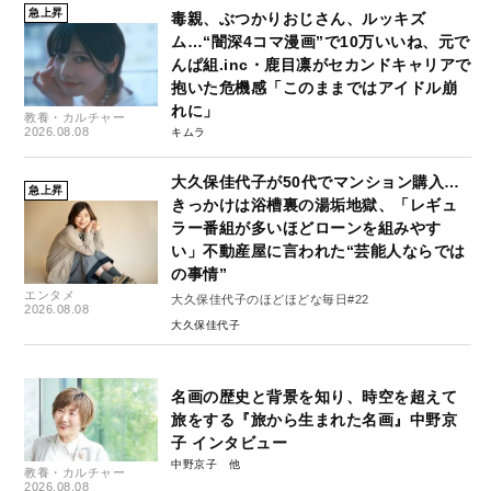
急上昇
毒親、ぶつかりおじさん、ルッキズ
ム…“闇深4コマ漫画”で10万いいね、元で
んぱ組.inc・鹿目凛がセカンドキャリアで
抱いた危機感「このままではアイドル崩
れに」
教養・カルチャー
2026.08.08
キムラ
大久保佳代子が50代でマンション購入…
急上昇
きっかけは浴槽裏の湯垢地獄、「レギュ
ラー番組が多いほどローンを組みやす
い」不動産屋に言われた“芸能人ならでは
の事情”
エンタメ
大久保佳代子のほどほどな毎日#22
2026.08.08
大久保佳代子
名画の歴史と背景を知り、時空を超えて
旅をする『旅から生まれた名画』中野京
子 インタビュー
中野京子
教養・カルチャー
2026.08.08