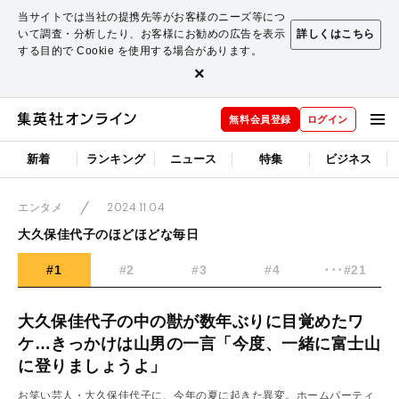
当サイトでは当社の提携先等がお客様のニーズ等につ
いて調査・分析したり、お客様にお勧めの広告を表示
詳しくはこちら
する目的で Cookie を使用する場合があります。
×
無料会員登録
ログイン
新着
ランキング
ニュース
特集
ビジネス
2024.11.04
エンタメ
大久保佳代子のほどほどな毎日
#1
#2
#3
#4
･･･#21
大久保佳代子の中の獣が数年ぶりに目覚めたワ
ケ…きっかけは山男の一言「今度、一緒に富士山
に登りましょうよ」
お笑い芸人・大久保佳代子に、今年の夏に起きた異変。ホームパーティ