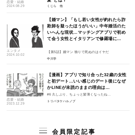
恋愛・結婚
2024.08.29
くじら
【婚マン】「もし若い女性が釣れたら詐
欺師を疑ったほうがいい」中年婚活のた
いへんな現状…マッチングアプリで初め
て会う女性とイタリアンで修羅場に…
エンタメ
【第5話】婚マン 独りで死ぬのはイヤだ
2024.10.02
中川学
【漫画】アプリで知り合った32歳の女性
と初デート…いい感じのデート後になぜ
かLINEが未読のままの理由は…
#6 久しぶり、ちょっと髪薄くなったね…
恋愛・結婚
トリバタケハルノブ
2023.12.29
会員限定記事