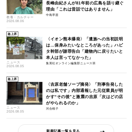
長峰由紀さんが81年前の広島を語り継ぐ
理由「これは昔話ではありません」
中島早苗
教養・カルチャー
2026.08.06
急上昇
〈イオン熊本爆発〉「遺族への当初説明
は…保身みたいなところがあった」ハビ
タ幹部が謝罪告白「建物内に戻りたいと
本人は言ってなかった」
ニュース
集英社オンライン編集部ニュース班
2026.08.05
急上昇
〈吉原老舗ソープ摘発〉「刑事告発した
のは私です」内部通報した元従業員が明
かす“その後”と激震の吉原「次はどの店
がやられるのか」
ニュース
河合桃子
2026.08.05
新着記事一覧を見る