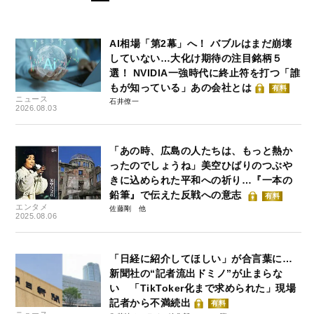
AI相場「第2幕」へ！ バブルはまだ崩壊
していない…大化け期待の注目銘柄５
選！ NVIDIA一強時代に終止符を打つ「誰
もが知っている」あの会社とは
有料
ニュース
石井僚一
2026.08.03
「あの時、広島の人たちは、もっと熱か
ったのでしょうね」美空ひばりのつぶや
きに込められた平和への祈り…『一本の
鉛筆』で伝えた反戦への意志
有料
エンタメ
佐藤剛
2025.08.06
「日経に紹介してほしい」が合言葉に…
新聞社の“記者流出ドミノ”が止まらな
い 「TikToker化まで求められた」現場
記者から不満続出
有料