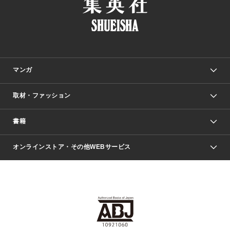
マンガ
取材・ファッション
少年マンガ
週刊少年ジャンプ
書籍
ファッション・美容
青年マンガ
ジャンプSQ.
Seventeen
週刊ヤングジャンプ
オンラインストア・その他WEBサービス
文芸・文庫・総合
芸能・情報・スポーツ
少女マンガ
Vジャンプ
non-no Web
ヤングジャンプ定期購読デジタル
すばる
Myojo
オンラインストア
りぼん
学芸・ノンフィクション・新書
最強ジャンプ
女性マンガ
@BAILA
ヤンジャン＋
小説すばる
週プレNEWS
マーガレット
集英社OTOコンテンツ
集英社 学芸編集部
少年ジャンプ＋
その他WEBサービス
クッキー
ライトノベル・ノベライズ
MAQUIA ONLINE
となりのヤングジャンプ
集英社 文芸ステーション
週プレ グラジャパ！
別冊マーガレット
SHUEISHA MANGA-ART HERITAGE
集英社 ビジネス書
ゼブラック
ココハナ
SHUEISHA ADNAVI
SPUR.JP
集英社Webマガジン Cobalt
グランドジャンプ