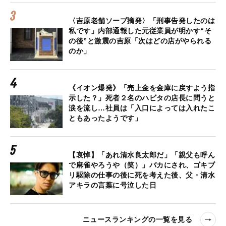
〈吉原老舗ソープ摘発〉「刑事告発したのは
私です」内部通報した元従業員が明かす“そ
の後”と激震の吉原「次はどの店がやられる
のか」
《イオン爆発》「売上金を金庫に戻すよう指
示した？」死者２名のハビタの店長に問うと
涙を流し…社員は「入口によっては入れたこ
ともあったようです」
【哀悼】「あれ清水良太郎だ」「親父も呼ん
で麻雀やろうや（笑）」バカにされ、ゴキブ
リ駆除の仕事の後に死を考えた後、父・清水
アキラの言葉に号泣した日
ニュースランキングの一覧を見る