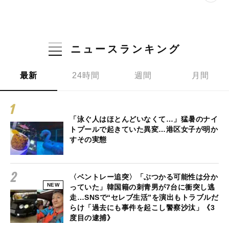
ニュースランキング
最新
24時間
週間
月間
「泳ぐ人はほとんどいなくて…」猛暑のナイ
トプールで起きていた異変…港区女子が明か
すその実態
〈ベントレー追突〉「ぶつかる可能性は分か
NEW
っていた」韓国籍の刺青男が7台に衝突し逃
走…SNSで“セレブ生活”を演出もトラブルだ
らけ「過去にも事件を起こし警察沙汰」《3
度目の逮捕》