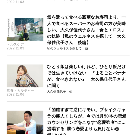
2022.11.03
気を遣って食べる豪華なお寿司より、一
人で食べるスーパーのお寿司の方が美味
しい。大久保佳代子さん「食とエロス」
の軌跡【私のウェルネスを探して 大久
保佳代子さん 後編】
ヘルスケア
2022.11.03
私のウェルネスを探して
ひとり飯は楽しいけれど、ひとり飯だけ
では生きていけない 『まるごとバナナ
が、食べきれない』 大久保佳代子さん
に聞く
教養・カルチャー
大久保佳代子
2022.11.06
「的確すぎて逆にキモい」ブサイクキャ
ラの芸人くじらが、今では月50本の恋愛
カウンセリングをこなす“恋愛強者”に…
提唱する“勝つ恋愛よりも負けない恋
愛”とは？