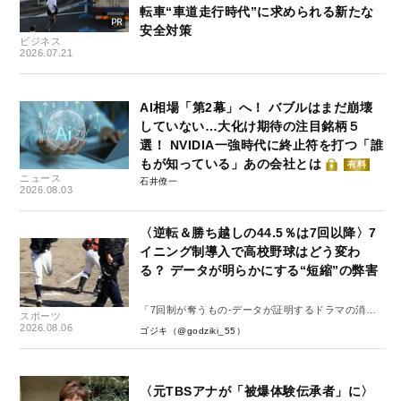
転車“車道走行時代”に求められる新たな
安全対策
ビジネス
2026.07.21
AI相場「第2幕」へ！ バブルはまだ崩壊
していない…大化け期待の注目銘柄５
選！ NVIDIA一強時代に終止符を打つ「誰
もが知っている」あの会社とは
有料
ニュース
石井僚一
2026.08.03
〈逆転＆勝ち越しの44.5％は7回以降〉7
イニング制導入で高校野球はどう変わ
る？ データが明らかにする“短縮”の弊害
「7回制が奪うもの-データが証明するドラマの消
スポーツ
失-」
2026.08.06
ゴジキ（@godziki_55）
〈元TBSアナが「被爆体験伝承者」に〉