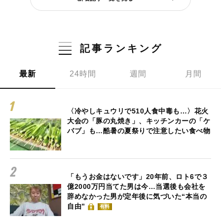
記事ランキング
最新
24時間
週間
月間
〈冷やしキュウリで510人食中毒も…〉花火
大会の「豚の丸焼き」、キッチンカーの「ケ
バブ」も…酷暑の夏祭りで注意したい食べ物
「もうお金はないです」20年前、ロト6で３
億2000万円当てた男は今…当選後も会社を
辞めなかった男が定年後に気づいた“本当の
自由”
有料