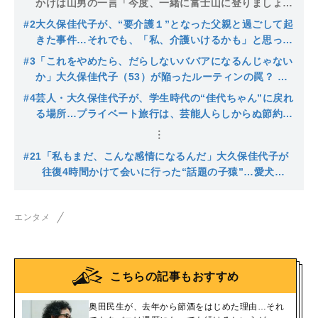
かけは山男の一言「今度、一緒に富士山に登りましょう
よ」
#2
大久保佳代子が、“要介護１”となった父親と過ごして起
きた事件…それでも、「私、介護いけるかも」と思った
瞬間
#3
「これをやめたら、だらしないババアになるんじゃない
か」大久保佳代子（53）が陥ったルーティンの罠？ 生
活は整うが、孤独は深まり…
#4
芸人・大久保佳代子が、学生時代の“佳代ちゃん”に戻れ
る場所…プライベート旅行は、芸能人らしからぬ節約旅
行で？「エコノミーの深夜便に3500円の安ホテル」
#21
「私もまだ、こんな感情になるんだ」大久保佳代子が
往復4時間かけて会いに行った“話題の子猿”…愛犬の
老いに重ねた思いとは
エンタメ
こちらの記事もおすすめ
奥田民生が、去年から節酒をはじめた理由…それ