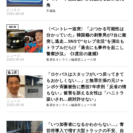
角
ビジネス
不破聡
2026.08.06
NEW
〈ベントレー追突〉「ぶつかる可能性は
分かっていた」韓国籍の刺青男が7台に衝
突し逃走…SNSで“セレブ生活”を演出も
トラブルだらけ「過去にも事件を起こし
警察沙汰」《3度目の逮捕》
ニュース
2026.08.06
集英社オンライン編集部ニュース班
急上昇
「ロケバスはスタッフがいつ戻ってきて
もおかしくない…」と無罪主張の元ジャ
ンポケ斉藤被告に懲役7年求刑「反省の情
もない」被害を訴える女性は「ハニトラ
扱いされ…絶対許せない」
ニュース
2026.08.06
集英社オンライン編集部ニュース班
「いつ加害者になるかわからない…」青
切符導入で増す大型トラックの不安、自