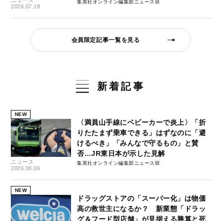
ニュース
集英社オンライン編集部ニュース班
2026.07.18
会員限定記事一覧を見る
新着記事
NEW
〈満員山手線にベビーカーで炎上〉「折
りたたまず乗車できる」はずなのに「避
けるべき」「みんなで守るもの」と賛
否…JR東日本が示した見解
ニュース
集英社オンライン編集部ニュース班
2026.08.06
NEW
ドラッグストアの「スーパー化」は物価
高の救世主になるか？ 新業態「ドラッ
グ＆フード型店舗」が見据える勝算と死