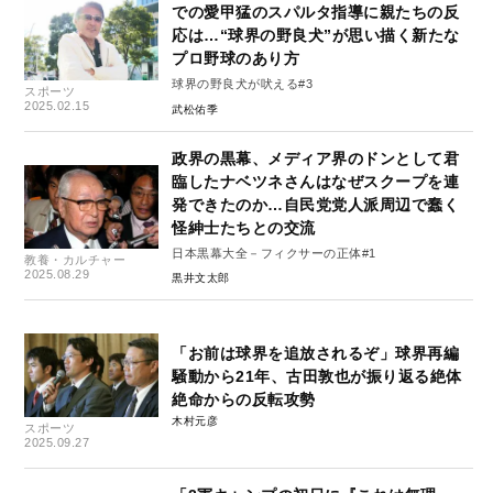
での愛甲猛のスパルタ指導に親たちの反
応は…“球界の野良犬”が思い描く新たな
プロ野球のあり方
球界の野良犬が吠える#3
スポーツ
2025.02.15
武松佑季
政界の黒幕、メディア界のドンとして君
臨したナベツネさんはなぜスクープを連
発できたのか…自民党党人派周辺で蠢く
怪紳士たちとの交流
日本黒幕大全－フィクサーの正体#1
教養・カルチャー
2025.08.29
黒井文太郎
「お前は球界を追放されるぞ」球界再編
騒動から21年、古田敦也が振り返る絶体
絶命からの反転攻勢
木村元彦
スポーツ
2025.09.27