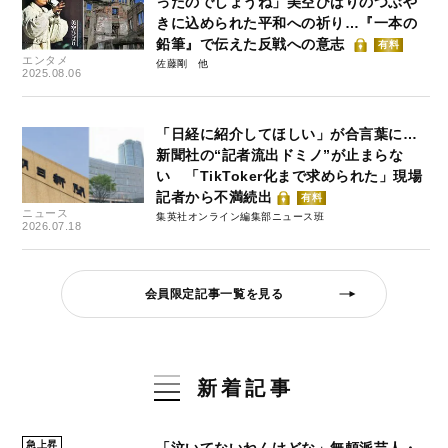
ったのでしょうね」美空ひばりのつぶや
きに込められた平和への祈り…『一本の
鉛筆』で伝えた反戦への意志
有料
エンタメ
佐藤剛
2025.08.06
「日経に紹介してほしい」が合言葉に…
新聞社の“記者流出ドミノ”が止まらな
い 「TikToker化まで求められた」現場
記者から不満続出
有料
ニュース
集英社オンライン編集部ニュース班
2026.07.18
会員限定記事一覧を見る
新着記事
急上昇