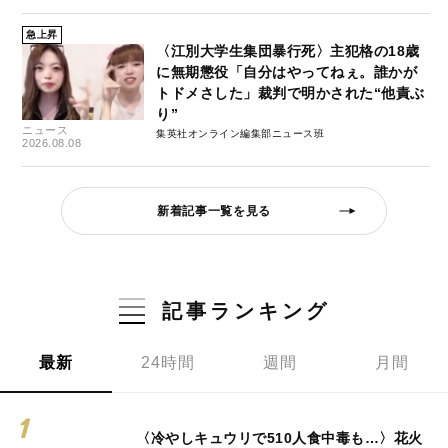
急上昇
〈江別大学生集団暴行死〉主犯格の18歳
に無期懲役「自分はやってねぇ。誰かが
トドメさした」裁判で明かされた“他責ぶ
り”
ニュース
集英社オンライン編集部ニュース班
2026.08.08
新着記事一覧を見る
記事ランキング
最新
24時間
週間
月間
〈冷やしキュウリで510人食中毒も…〉花火