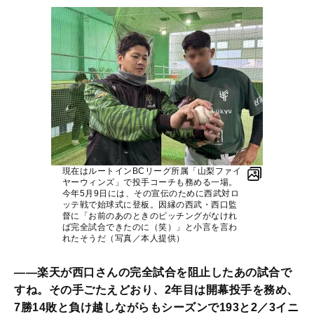
現在はルートインBCリーグ所属「山梨ファイ
ヤーウィンズ」で投手コーチも務める一場。
今年5月9日には、その宣伝のために西武対ロ
ッテ戦で始球式に登板。因縁の西武・西口監
督に「お前のあのときのピッチングがなけれ
ば完全試合できたのに（笑）」と小言を言わ
れたそうだ（写真／本人提供）
――楽天が西口さんの完全試合を阻止したあの試合で
すね。その手ごたえどおり、2年目は開幕投手を務め、
7勝14敗と負け越しながらもシーズンで193と2／3イニ