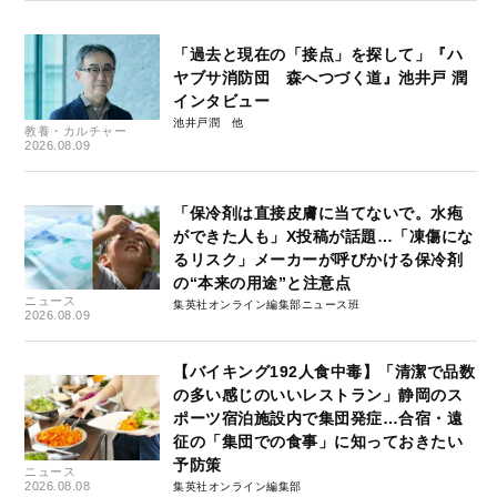
「過去と現在の「接点」を探して」『ハ
ヤブサ消防団 森へつづく道』池井戸 潤
インタビュー
池井戸潤
教養・カルチャー
2026.08.09
「保冷剤は直接皮膚に当てないで。水疱
ができた人も」X投稿が話題…「凍傷にな
るリスク」メーカーが呼びかける保冷剤
の“本来の用途”と注意点
ニュース
集英社オンライン編集部ニュース班
2026.08.09
【バイキング192人食中毒】「清潔で品数
の多い感じのいいレストラン」静岡のス
ポーツ宿泊施設内で集団発症…合宿・遠
征の「集団での食事」に知っておきたい
予防策
ニュース
2026.08.08
集英社オンライン編集部