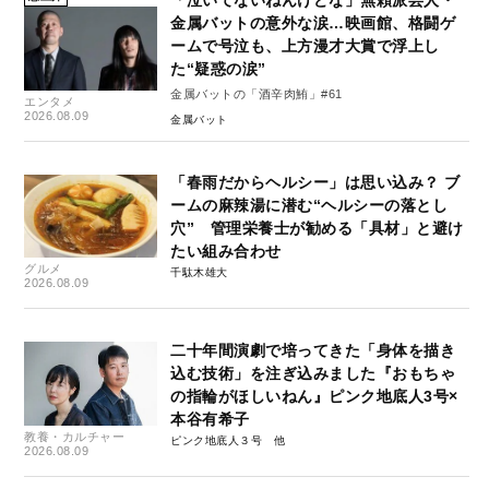
「泣いてないねんけどな」無頼派芸人・
金属バットの意外な涙…映画館、格闘ゲ
ームで号泣も、上方漫才大賞で浮上し
た“疑惑の涙”
金属バットの「酒辛肉鮪」#61
エンタメ
2026.08.09
金属バット
「春雨だからヘルシー」は思い込み？ ブ
ームの麻辣湯に潜む“ヘルシーの落とし
穴” 管理栄養士が勧める「具材」と避け
たい組み合わせ
グルメ
千駄木雄大
2026.08.09
二十年間演劇で培ってきた「身体を描き
込む技術」を注ぎ込みました『おもちゃ
の指輪がほしいねん』ピンク地底人3号×
本谷有希子
教養・カルチャー
ピンク地底人３号
2026.08.09