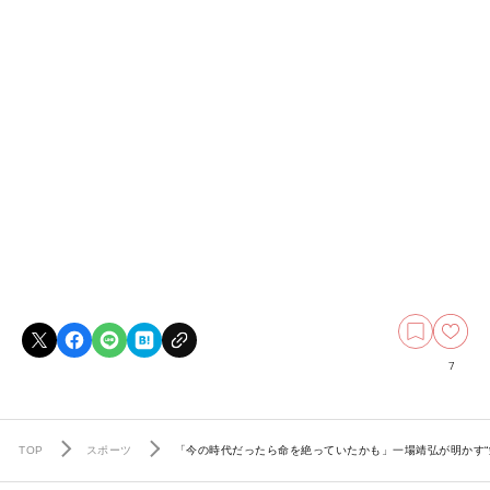
7
TOP
スポーツ
「今の時代だったら命を絶っていたかも」一場靖弘が明かす“