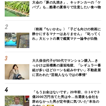
大会の「豚の丸焼き」、キッチンカーの「ケ
バブ」も…酷暑の夏祭りで注意したい食べ物
〈映画『ちいかわ』〉「子ども向けの映画に
静かにするマナーはありません」「叱ってく
れ」大ヒットの裏で鑑賞マナー論争が白熱
大久保佳代子が50代でマンション購入…き
っかけは浴槽裏の湯垢地獄、「レギュラー番
組が多いほどローンを組みやすい」不動産屋
に言われた“芸能人ならではの事情”
「もうお金はないです」20年前、ロト6で３
億2000万円当てた男は今…当選後も会社を
辞めなかった男が定年後に気づいた“本当の