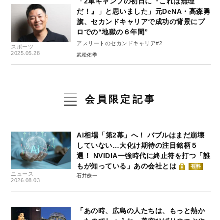
「2軍キャンプの初日に『これは無理
だ！』」と思いました」元DeNA・高森勇
旗、セカンドキャリアで成功の背景にプ
ロでの“地獄の６年間”
アスリートのセカンドキャリア#2
スポーツ
2025.05.28
武松佑季
会員限定記事
AI相場「第2幕」へ！ バブルはまだ崩壊
していない…大化け期待の注目銘柄５
選！ NVIDIA一強時代に終止符を打つ「誰
もが知っている」あの会社とは
有料
ニュース
石井僚一
2026.08.03
「あの時、広島の人たちは、もっと熱か