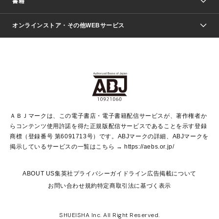
書籍
ファッション・美容
青年マンガ
ジャンプSQ.
Seventeen
週刊ヤングジャンプ
オンラインストア・その他WEBサービス
文芸・文庫・総合
芸能・情報・スポーツ
少女マンガ
Vジャンプ
non-no Web
ヤングジャンプ定期購読デジタル
すばる
Myojo
オンラインストア
りぼん
学芸・ノンフィクション・新書
最強ジャンプ
女性マンガ
@BAILA
ヤンジャン＋
小説すばる
週プレNEWS
マーガレット
集英社OTOコンテンツ
集英社 学芸編集部
少年ジャンプ＋
その他WEBサービス
クッキー
ライトノベル・ノベライズ
MAQUIA ONLINE
となりのヤングジャンプ
集英社 文芸ステーション
週プレ グラジャパ！
別冊マーガレット
SHUEISHA MANGA-ART HERITAGE
集英社 ビジネス書
ゼブラック
ココハナ
SHUEISHA ADNAVI
SPUR.JP
集英社Webマガジン Cobalt
グランドジャンプ
web 集英社文庫
キッズ
web Sportiva
マンガMee
ジャンプキャラクターズストア
集英社新書
ジャンプルーキー！
月刊オフィスユー
ＡＢＪマークは、この電子書店・電子書籍配信サービスが、著作権者か
EDITOR'S LAB
LEE
集英社オレンジ文庫
ウルトラジャンプ
青春と読書
パラスポ＋！
らコンテンツ使用許諾を得た正規版配信サービスであることを示す登録
集英社みらい文庫
リマコミ＋
HAPPY PLUS STORE
集英社新書プラス
ジャンプTOON
商標（登録番号 第6091713号）です。ABJマークの詳細、ABJマークを
Marisol
シフォン文庫
アジア人物史
S-KIDS.LAND
マンガMeets
掲示しているサービスの一覧はこちら →
https://aebs.or.jp/
shueisha vox
よみタイ
S-MANGA
Web éclat
ダッシュエックス文庫
LEEマルシェ
kotoba
集英社ジャンプリミックス
ABOUT US
集英社プライバシーガイドライン
広告掲載について
T JAPAN:The New York Times Style Magazine
JUMP j BOOKS
お問い合わせ
規約
特定商取引法に基づく表示
SHOP Marisol
e!集英社
集英社コミック文庫
集英社女性誌ポータル
éclat premium
imidas
MEN'S NON-NO WEB
SHUEISHA Inc. All Right Reserved.