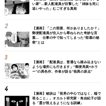
い家”…新人配達員が目撃した「姉妹を死に
追いやった」むごすぎる真相
【漫画】「この部屋、何かありましたか？」
郵便配達員が住人から尋ねられた奇妙な言
葉… 仕事の中で知ってしまった“部屋の秘
密”とは
【漫画】「配達員は、普通なら踏み込まない
ような場所にも行きます」“郵便局員×ホラ
ー”の異色作、作者が語る“怪異の原点”
【漫画】秘訣は「視界の中心ではなく、端で
視ること」。オカルト研究家・角由紀子が語
る「霊が視えるようになる訓練」