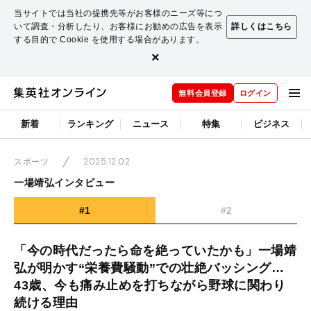
当サイトでは当社の提携先等がお客様のニーズ等につ
いて調査・分析したり、お客様にお勧めの広告を表示
詳しくはこちら
する目的で Cookie を使用する場合があります。
×
無料会員登録
ログイン
新着
ランキング
ニュース
特集
ビジネス
2025.12.02
スポーツ
一場靖弘インタビュー
#1
#2
「今の時代だったら命を絶っていたかも」一場靖
弘が明かす“栄養費騒動”での壮絶バッシング…
43歳、今も痛み止めを打ちながら野球に関わり
続ける理由