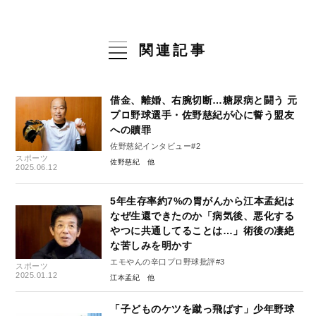
関連記事
借金、離婚、右腕切断…糖尿病と闘う 元
プロ野球選手・佐野慈紀が心に誓う盟友
への贖罪
佐野慈紀インタビュー#2
スポーツ
佐野慈紀
2025.06.12
5年生存率約7%の胃がんから江本孟紀は
なぜ生還できたのか「病気後、悪化する
やつに共通してることは…」術後の凄絶
な苦しみを明かす
エモやんの辛口プロ野球批評#3
スポーツ
2025.01.12
江本孟紀
「子どものケツを蹴っ飛ばす」少年野球