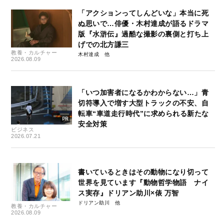
「アクションってしんどいな」本当に死
ぬ思いで…俳優・木村達成が語るドラマ
版『水滸伝』過酷な撮影の裏側と打ち上
げでの北方謙三
教養・カルチャー
木村達成
2026.08.09
「いつ加害者になるかわからない…」青
切符導入で増す大型トラックの不安、自
転車“車道走行時代”に求められる新たな
安全対策
ビジネス
2026.07.21
書いているときはその動物になり切って
世界を見ています『動物哲学物語 ナイ
ス実存』ドリアン助川×俵 万智
ドリアン助川
教養・カルチャー
2026.08.09