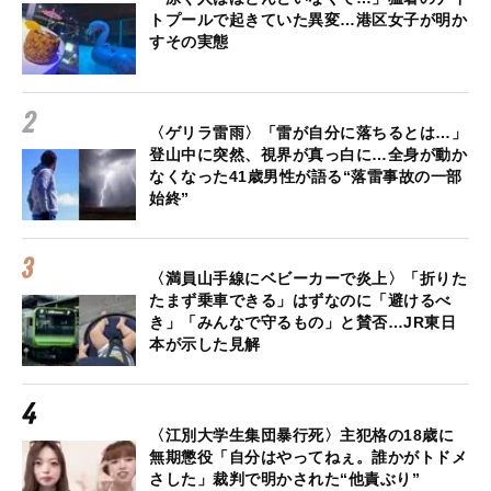
トプールで起きていた異変…港区女子が明か
すその実態
〈ゲリラ雷雨〉「雷が自分に落ちるとは…」
登山中に突然、視界が真っ白に…全身が動か
なくなった41歳男性が語る“落雷事故の一部
始終”
〈満員山手線にベビーカーで炎上〉「折りた
たまず乗車できる」はずなのに「避けるべ
き」「みんなで守るもの」と賛否…JR東日
本が示した見解
〈江別大学生集団暴行死〉主犯格の18歳に
無期懲役「自分はやってねぇ。誰かがトドメ
さした」裁判で明かされた“他責ぶり”