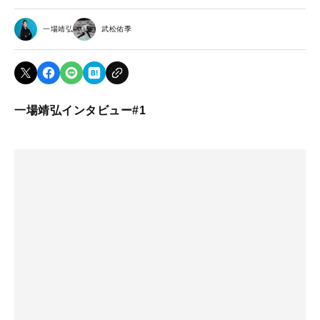
一場靖弘
武松佑季
一場靖弘インタビュー#1