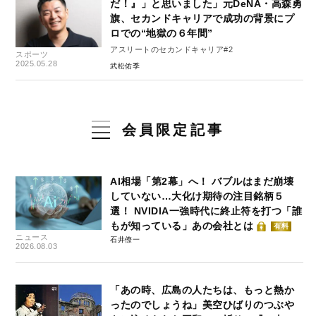
だ！』」と思いました」元DeNA・高森勇
旗、セカンドキャリアで成功の背景にプ
ロでの“地獄の６年間”
アスリートのセカンドキャリア#2
スポーツ
2025.05.28
武松佑季
会員限定記事
AI相場「第2幕」へ！ バブルはまだ崩壊
していない…大化け期待の注目銘柄５
選！ NVIDIA一強時代に終止符を打つ「誰
もが知っている」あの会社とは
有料
ニュース
石井僚一
2026.08.03
「あの時、広島の人たちは、もっと熱か
ったのでしょうね」美空ひばりのつぶや