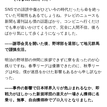
SNSでの誹謗中傷がひどい今の時代だったら命を絶っ
ていた可能性もあるでしょうね。テレビのニュースも
新聞も週刊誌も僕の話題ばかり。コンビニへ行くだけ
でも車が追いかけてくるので、完全に人間不信。後ろ
ばかり気にして歩くようになってました。
――謝罪会見を開いた後、野球部を退部して地元群馬
で謹慎生活。
明治の野球部の仲間に挨拶できずに寮を去ったのが心
残りですね。春季リーグは優勝できたのに、秋季リー
グは4位。僕が迷惑をかけた影響もあるから申し訳なか
った。
――事件の影響で日本球界入りが危ぶまれるなか、即
戦力がほしかった新規球団の楽天が一場さん獲得に名
乗り。無事、自由獲得枠でプロ入りとなりました。