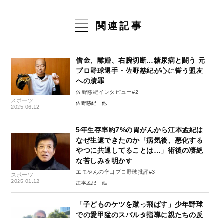
関連記事
借金、離婚、右腕切断…糖尿病と闘う 元
プロ野球選手・佐野慈紀が心に誓う盟友
への贖罪
佐野慈紀インタビュー#2
スポーツ
佐野慈紀
2025.06.12
5年生存率約7%の胃がんから江本孟紀は
なぜ生還できたのか「病気後、悪化する
やつに共通してることは…」術後の凄絶
な苦しみを明かす
エモやんの辛口プロ野球批評#3
スポーツ
2025.01.12
江本孟紀
「子どものケツを蹴っ飛ばす」少年野球
での愛甲猛のスパルタ指導に親たちの反