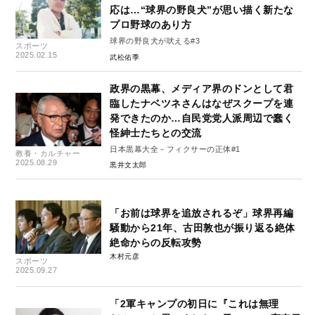
応は…“球界の野良犬”が思い描く新たな
プロ野球のあり方
球界の野良犬が吠える#3
スポーツ
2025.02.15
武松佑季
政界の黒幕、メディア界のドンとして君
臨したナベツネさんはなぜスクープを連
発できたのか…自民党党人派周辺で蠢く
怪紳士たちとの交流
日本黒幕大全－フィクサーの正体#1
教養・カルチャー
2025.08.29
黒井文太郎
「お前は球界を追放されるぞ」球界再編
騒動から21年、古田敦也が振り返る絶体
絶命からの反転攻勢
木村元彦
スポーツ
2025.09.27
「2軍キャンプの初日に『これは無理