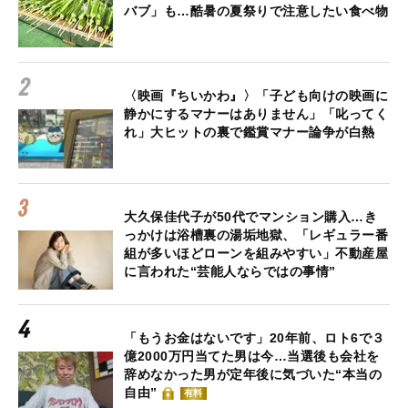
バブ」も…酷暑の夏祭りで注意したい食べ物
〈映画『ちいかわ』〉「子ども向けの映画に
静かにするマナーはありません」「叱ってく
れ」大ヒットの裏で鑑賞マナー論争が白熱
大久保佳代子が50代でマンション購入…き
っかけは浴槽裏の湯垢地獄、「レギュラー番
組が多いほどローンを組みやすい」不動産屋
に言われた“芸能人ならではの事情”
「もうお金はないです」20年前、ロト6で３
億2000万円当てた男は今…当選後も会社を
辞めなかった男が定年後に気づいた“本当の
自由”
有料