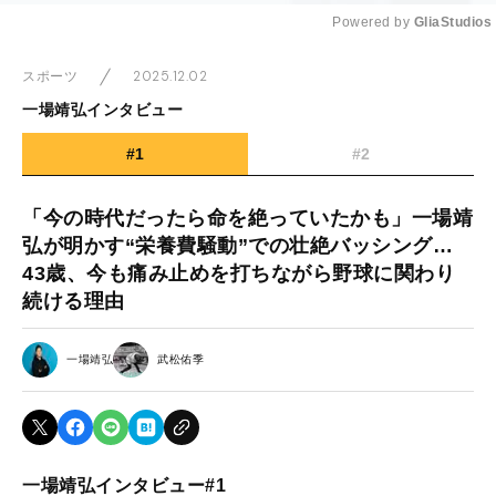
Powered by 
GliaStudios
Mute
2025.12.02
スポーツ
一場靖弘インタビュー
#1
#2
「今の時代だったら命を絶っていたかも」一場靖
弘が明かす“栄養費騒動”での壮絶バッシング…
43歳、今も痛み止めを打ちながら野球に関わり
続ける理由
一場靖弘
武松佑季
一場靖弘インタビュー#1