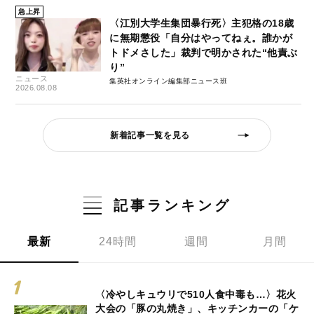
急上昇
〈江別大学生集団暴行死〉主犯格の18歳
に無期懲役「自分はやってねぇ。誰かが
トドメさした」裁判で明かされた“他責ぶ
り”
ニュース
集英社オンライン編集部ニュース班
2026.08.08
新着記事一覧を見る
記事ランキング
最新
24時間
週間
月間
〈冷やしキュウリで510人食中毒も…〉花火
大会の「豚の丸焼き」、キッチンカーの「ケ