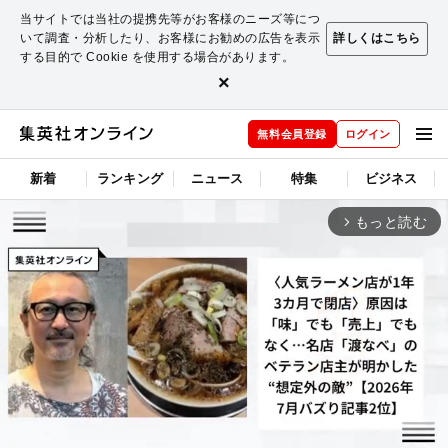
当サイトでは当社の提携先等がお客様のニーズ等につ
いて調査・分析したり、お客様にお勧めの広告を表示
詳しくはこちら
する目的で Cookie を使用する場合があります。
×
無料会員登録
ログイン
新着
ランキング
ニュース
特集
ビジネス
もっと読む
arrow_forward_ios