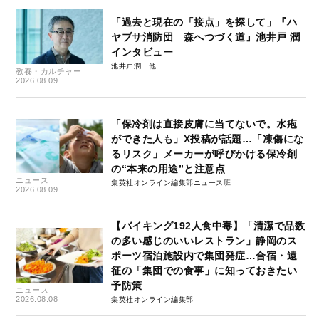
「過去と現在の「接点」を探して」『ハ
ヤブサ消防団 森へつづく道』池井戸 潤
インタビュー
池井戸潤
教養・カルチャー
2026.08.09
「保冷剤は直接皮膚に当てないで。水疱
ができた人も」X投稿が話題…「凍傷にな
るリスク」メーカーが呼びかける保冷剤
の“本来の用途”と注意点
ニュース
集英社オンライン編集部ニュース班
2026.08.09
【バイキング192人食中毒】「清潔で品数
の多い感じのいいレストラン」静岡のス
ポーツ宿泊施設内で集団発症…合宿・遠
征の「集団での食事」に知っておきたい
予防策
ニュース
2026.08.08
集英社オンライン編集部