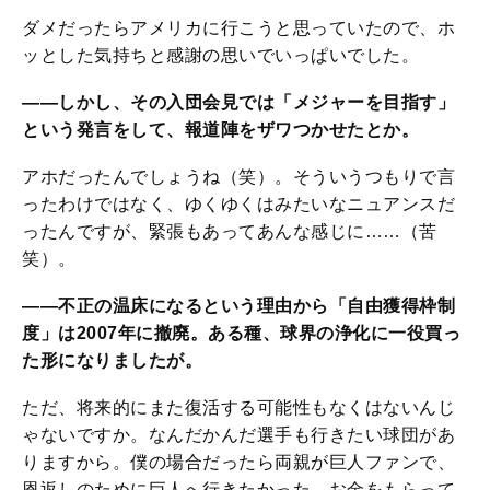
ダメだったらアメリカに行こうと思っていたので、ホ
ッとした気持ちと感謝の思いでいっぱいでした。
――しかし、その入団会見では「メジャーを目指す」
という発言をして、報道陣をザワつかせたとか。
アホだったんでしょうね（笑）。そういうつもりで言
ったわけではなく、ゆくゆくはみたいなニュアンスだ
ったんですが、緊張もあってあんな感じに……（苦
笑）。
――不正の温床になるという理由から「自由獲得枠制
度」は2007年に撤廃。ある種、球界の浄化に一役買っ
た形になりましたが。
ただ、将来的にまた復活する可能性もなくはないんじ
ゃないですか。なんだかんだ選手も行きたい球団があ
りますから。僕の場合だったら両親が巨人ファンで、
恩返しのために巨人へ行きたかった。お金をもらって