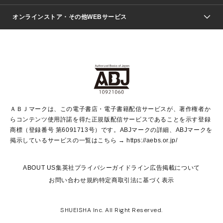
ジャンプSQ.
Seventeen
週刊ヤングジャンプ
オンラインストア・その他WEBサービス
文芸・文庫・総合
芸能・情報・スポーツ
少女マンガ
Vジャンプ
non-no Web
ヤングジャンプ定期購読デジタル
すばる
Myojo
オンラインストア
りぼん
学芸・ノンフィクション・新書
最強ジャンプ
女性マンガ
@BAILA
ヤンジャン＋
小説すばる
週プレNEWS
マーガレット
集英社OTOコンテンツ
集英社 学芸編集部
少年ジャンプ＋
その他WEBサービス
クッキー
ライトノベル・ノベライズ
MAQUIA ONLINE
となりのヤングジャンプ
集英社 文芸ステーション
週プレ グラジャパ！
別冊マーガレット
SHUEISHA MANGA-ART HERITAGE
集英社 ビジネス書
ゼブラック
ココハナ
SHUEISHA ADNAVI
SPUR.JP
集英社Webマガジン Cobalt
グランドジャンプ
web 集英社文庫
キッズ
web Sportiva
マンガMee
ジャンプキャラクターズストア
集英社新書
ジャンプルーキー！
月刊オフィスユー
ＡＢＪマークは、この電子書店・電子書籍配信サービスが、著作権者か
EDITOR'S LAB
LEE
集英社オレンジ文庫
ウルトラジャンプ
青春と読書
パラスポ＋！
らコンテンツ使用許諾を得た正規版配信サービスであることを示す登録
集英社みらい文庫
リマコミ＋
HAPPY PLUS STORE
集英社新書プラス
ジャンプTOON
商標（登録番号 第6091713号）です。ABJマークの詳細、ABJマークを
Marisol
シフォン文庫
アジア人物史
S-KIDS.LAND
マンガMeets
掲示しているサービスの一覧はこちら →
https://aebs.or.jp/
shueisha vox
よみタイ
S-MANGA
Web éclat
ダッシュエックス文庫
LEEマルシェ
kotoba
集英社ジャンプリミックス
ABOUT US
集英社プライバシーガイドライン
広告掲載について
T JAPAN:The New York Times Style Magazine
JUMP j BOOKS
お問い合わせ
規約
特定商取引法に基づく表示
SHOP Marisol
e!集英社
集英社コミック文庫
集英社女性誌ポータル
éclat premium
imidas
MEN'S NON-NO WEB
SHUEISHA Inc. All Right Reserved.
mirabella