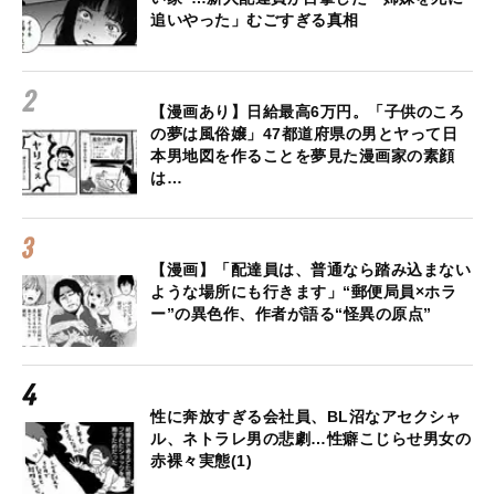
追いやった」むごすぎる真相
【漫画あり】日給最高6万円。「子供のころ
の夢は風俗嬢」47都道府県の男とヤって日
本男地図を作ることを夢見た漫画家の素顔
は…
【漫画】「配達員は、普通なら踏み込まない
ような場所にも行きます」“郵便局員×ホラ
ー”の異色作、作者が語る“怪異の原点”
性に奔放すぎる会社員、BL沼なアセクシャ
ル、ネトラレ男の悲劇…性癖こじらせ男女の
赤裸々実態(1)