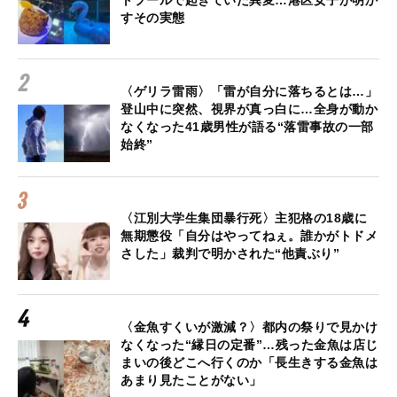
トプールで起きていた異変…港区女子が明か
すその実態
〈ゲリラ雷雨〉「雷が自分に落ちるとは…」
登山中に突然、視界が真っ白に…全身が動か
なくなった41歳男性が語る“落雷事故の一部
始終”
〈江別大学生集団暴行死〉主犯格の18歳に
無期懲役「自分はやってねぇ。誰かがトドメ
さした」裁判で明かされた“他責ぶり”
〈金魚すくいが激減？〉都内の祭りで見かけ
なくなった“縁日の定番”…残った金魚は店じ
まいの後どこへ行くのか「長生きする金魚は
あまり見たことがない」