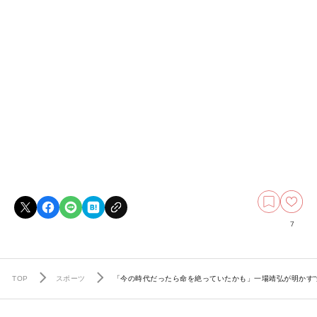
7
TOP
スポーツ
「今の時代だったら命を絶っていたかも」一場靖弘が明かす“