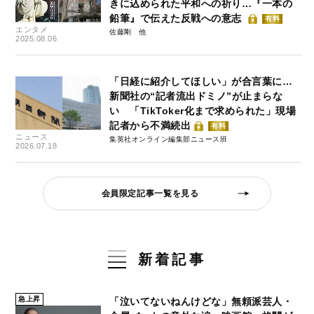
きに込められた平和への祈り…『一本の
鉛筆』で伝えた反戦への意志
有料
エンタメ
佐藤剛
2025.08.06
「日経に紹介してほしい」が合言葉に…
新聞社の“記者流出ドミノ”が止まらな
い 「TikToker化まで求められた」現場
記者から不満続出
有料
ニュース
集英社オンライン編集部ニュース班
2026.07.18
会員限定記事一覧を見る
新着記事
急上昇
「泣いてないねんけどな」無頼派芸人・