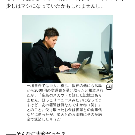
少しはマシになっていたかもしれませんし。
一場事件では巨人、横浜、阪神の他にも広島
から2000円の交通費を受け取ったと報道され
たが、「広島のスカウトと話した記憶はあり
ません。ほっこりニュースみたいになってま
すけど、あの報道は何なんですかね（笑）」
とのこと。受け取ったお金は後輩との食事代
などに使ったが、楽天との入団時にその契約
金で返済したそうだ
――そんなに大変だった？