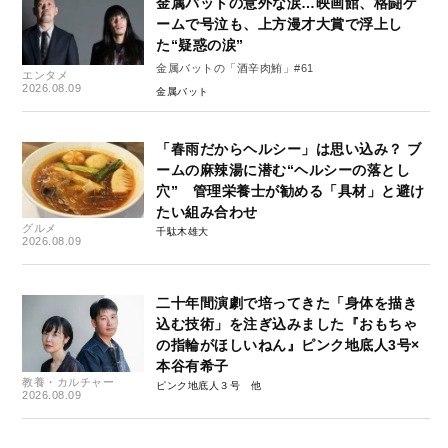
金属バットの意外な涙…映画館、格闘ゲ
ームで号泣も、上方漫才大賞で浮上し
た“疑惑の涙”
金属バットの「酒辛肉鮪」#61
エンタメ
2026.08.09
金属バット
「春雨だからヘルシー」は思い込み？ ブ
ームの麻辣湯に潜む“ヘルシーの落とし
穴” 管理栄養士が勧める「具材」と避け
たい組み合わせ
グルメ
千駄木雄大
2026.08.09
二十年間演劇で培ってきた「身体を描き
込む技術」を注ぎ込みました『おもちゃ
の指輪がほしいねん』ピンク地底人3号×
本谷有希子
教養・カルチャー
ピンク地底人３号
2026.08.09