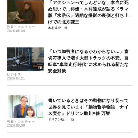
「アクションってしんどいな」本当に死
ぬ思いで…俳優・木村達成が語るドラマ
版『水滸伝』過酷な撮影の裏側と打ち上
げでの北方謙三
教養・カルチャー
木村達成
2026.08.09
「いつ加害者になるかわからない…」青
切符導入で増す大型トラックの不安、自
転車“車道走行時代”に求められる新たな
安全対策
ビジネス
2026.07.21
書いているときはその動物になり切って
世界を見ています『動物哲学物語 ナイ
ス実存』ドリアン助川×俵 万智
ドリアン助川
教養・カルチャー
2026.08.09