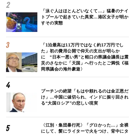
「泳ぐ人はほとんどいなくて…」猛暑のナイ
トプールで起きていた異変…港区女子が明か
すその実態
「1泊最高は11万円ではなく約17万円でし
た」初の費用公開で仰天の支出が明らか
に “日本一悪い男”と軽口の県議会議長は震
災のさなかに「天国」へ行ったとご満悦《福
岡県議会の海外豪遊〉
プーチンの絶望「もはや頼れるのは金正恩だ
け」…中国に値切られ、インドに振り回され
る“大国ロシア”の悲しい現実
〈江別・集団暴行死〉「グロかった…」全裸
にして、髪にライターで火をつけ、背中にタ