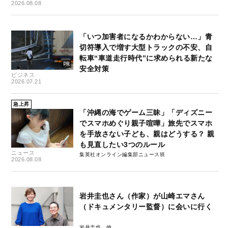
2026.08.08
「いつ加害者になるかわからない…」青
切符導入で増す大型トラックの不安、自
転車“車道走行時代”に求められる新たな
安全対策
ビジネス
2026.07.21
急上昇
「沖縄の海でゲーム三昧」「ディズニー
でスマホめぐり親子喧嘩」旅先でスマホ
を手放さない子ども、親はどうする？ 親
も見直したい3つのルール
ニュース
集英社オンライン編集部ニュース班
2026.08.08
岩井圭也さん（作家）が山崎エマさん
（ドキュメンタリー監督）に会いに行く
岩井圭也