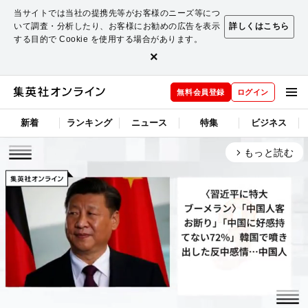
当サイトでは当社の提携先等がお客様のニーズ等につ
いて調査・分析したり、お客様にお勧めの広告を表示
詳しくはこちら
する目的で Cookie を使用する場合があります。
×
無料会員登録
ログイン
新着
ランキング
ニュース
特集
ビジネス
もっと読む
arrow_forward_ios