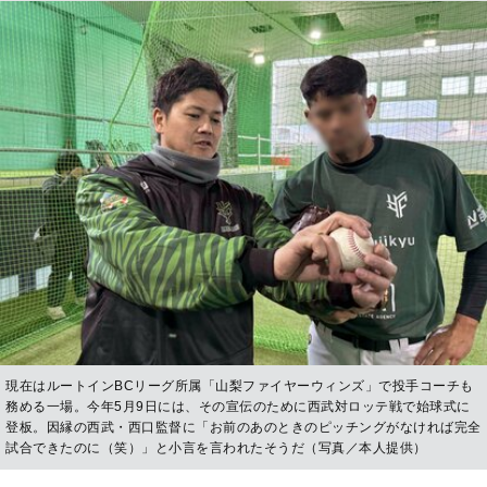
現在はルートインBCリーグ所属「山梨ファイヤーウィンズ」で投手コーチも
務める一場。今年5月9日には、その宣伝のために西武対ロッテ戦で始球式に
登板。因縁の西武・西口監督に「お前のあのときのピッチングがなければ完全
試合できたのに（笑）」と小言を言われたそうだ（写真／本人提供）