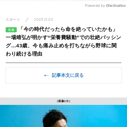
Powered by 
GliaStudios
Mute
2025.12.02
スポーツ
「今の時代だったら命を絶っていたかも」
画像
一場靖弘が明かす“栄養費騒動”での壮絶バッシン
グ…43歳、今も痛み止めを打ちながら野球に関
わり続ける理由
記事本文に戻る
（画像1/5）