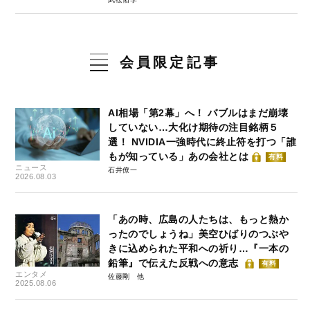
会員限定記事
AI相場「第2幕」へ！ バブルはまだ崩壊
していない…大化け期待の注目銘柄５
選！ NVIDIA一強時代に終止符を打つ「誰
もが知っている」あの会社とは
有料
ニュース
石井僚一
2026.08.03
「あの時、広島の人たちは、もっと熱か
ったのでしょうね」美空ひばりのつぶや
きに込められた平和への祈り…『一本の
鉛筆』で伝えた反戦への意志
有料
エンタメ
佐藤剛
2025.08.06