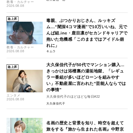
教養・カルチャー
2026.08.08
急上昇
毒親、ぶつかりおじさん、ルッキズ
ム…“闇深4コマ漫画”で10万いいね、元で
んぱ組.inc・鹿目凛がセカンドキャリアで
抱いた危機感「このままではアイドル崩
れに」
教養・カルチャー
2026.08.08
キムラ
大久保佳代子が50代でマンション購入…
急上昇
きっかけは浴槽裏の湯垢地獄、「レギュ
ラー番組が多いほどローンを組みやす
い」不動産屋に言われた“芸能人ならでは
の事情”
エンタメ
大久保佳代子のほどほどな毎日#22
2026.08.08
大久保佳代子
名画の歴史と背景を知り、時空を超えて
旅をする『旅から生まれた名画』中野京