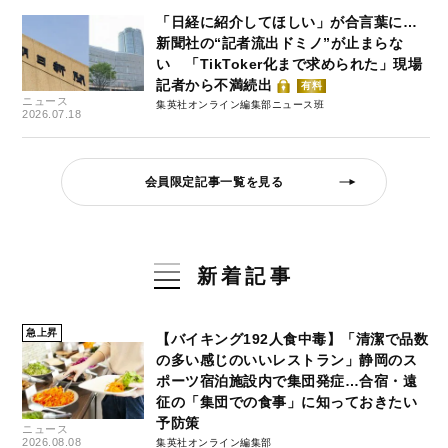
「日経に紹介してほしい」が合言葉に…
新聞社の“記者流出ドミノ”が止まらな
い 「TikToker化まで求められた」現場
記者から不満続出
有料
ニュース
集英社オンライン編集部ニュース班
2026.07.18
会員限定記事一覧を見る
新着記事
急上昇
【バイキング192人食中毒】「清潔で品数
の多い感じのいいレストラン」静岡のス
ポーツ宿泊施設内で集団発症…合宿・遠
征の「集団での食事」に知っておきたい
予防策
ニュース
2026.08.08
集英社オンライン編集部