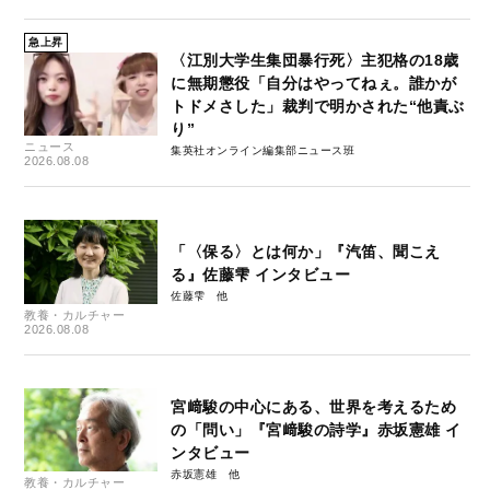
急上昇
〈江別大学生集団暴行死〉主犯格の18歳
に無期懲役「自分はやってねぇ。誰かが
トドメさした」裁判で明かされた“他責ぶ
り”
ニュース
集英社オンライン編集部ニュース班
2026.08.08
「〈保る〉とは何か」『汽笛、聞こえ
る』佐藤雫 インタビュー
佐藤雫
教養・カルチャー
2026.08.08
宮﨑駿の中心にある、世界を考えるため
の「問い」『宮﨑駿の詩学』赤坂憲雄 イ
ンタビュー
赤坂憲雄
教養・カルチャー