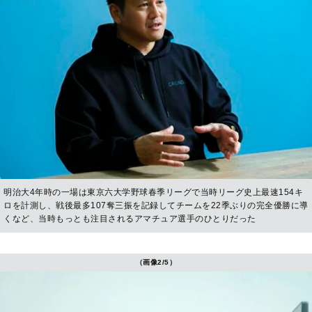
明治大4年時の一場は東京六大学野球春季リーグで当時リーグ史上最速154キ
ロを計測し、戦後最多107奪三振を記録してチームを22季ぶりの完全優勝に導
くなど、当時もっとも注目されるアマチュア選手のひとりだった
（画像2/5）