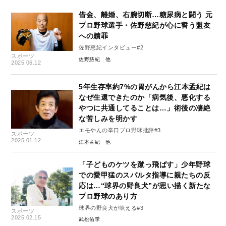
借金、離婚、右腕切断…糖尿病と闘う 元
プロ野球選手・佐野慈紀が心に誓う盟友
への贖罪
佐野慈紀インタビュー#2
スポーツ
佐野慈紀
2025.06.12
5年生存率約7%の胃がんから江本孟紀は
なぜ生還できたのか「病気後、悪化する
やつに共通してることは…」術後の凄絶
な苦しみを明かす
エモやんの辛口プロ野球批評#3
スポーツ
2025.01.12
江本孟紀
「子どものケツを蹴っ飛ばす」少年野球
での愛甲猛のスパルタ指導に親たちの反
応は…“球界の野良犬”が思い描く新たな
プロ野球のあり方
球界の野良犬が吠える#3
スポーツ
2025.02.15
武松佑季