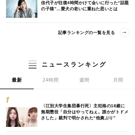
佳代子が往復4時間かけて会いに行った“話題
の子猿”…愛犬の老いに重ねた思いとは
記事ランキングの一覧を見る
ニュースランキング
最新
24時間
週間
月間
〈江別大学生集団暴行死〉主犯格の18歳に
無期懲役「自分はやってねぇ。誰かがトドメ
さした」裁判で明かされた“他責ぶり”