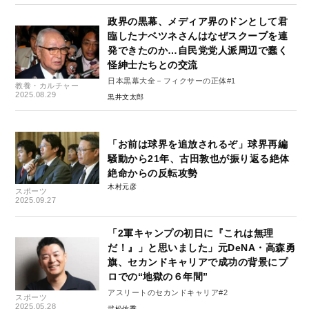
政界の黒幕、メディア界のドンとして君
臨したナベツネさんはなぜスクープを連
発できたのか…自民党党人派周辺で蠢く
怪紳士たちとの交流
日本黒幕大全－フィクサーの正体#1
教養・カルチャー
2025.08.29
黒井文太郎
「お前は球界を追放されるぞ」球界再編
騒動から21年、古田敦也が振り返る絶体
絶命からの反転攻勢
木村元彦
スポーツ
2025.09.27
「2軍キャンプの初日に『これは無理
だ！』」と思いました」元DeNA・高森勇
旗、セカンドキャリアで成功の背景にプ
ロでの“地獄の６年間”
アスリートのセカンドキャリア#2
スポーツ
2025.05.28
武松佑季