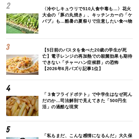
〈冷やしキュウリで510人食中毒も…〉花火
大会の「豚の丸焼き」、キッチンカーの「ケ
バブ」も…酷暑の夏祭りで注意したい食べ物
【5日前のパスタを食べた20歳の学生が死
亡】電子レンジの再加熱での殺菌効果も期待
できない「チャーハン症候群」の恐怖
【2026年6月バズり記事1位】
「３食フライドポテト」で中学生はなぜ死ん
だのか…司法解剖で見えてきた「500円生
活」の過酷な現実
「私もまだ、こんな感情になるんだ」大久保