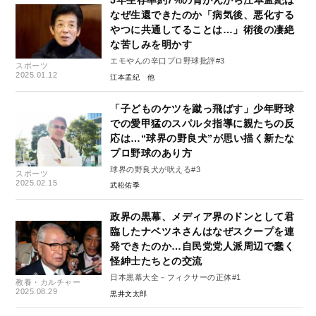
5年生存率約7%の胃がんから江本孟紀は
なぜ生還できたのか「病気後、悪化する
やつに共通してることは…」術後の凄絶
な苦しみを明かす
エモやんの辛口プロ野球批評#3
スポーツ
2025.01.12
江本孟紀
「子どものケツを蹴っ飛ばす」少年野球
での愛甲猛のスパルタ指導に親たちの反
応は…“球界の野良犬”が思い描く新たな
プロ野球のあり方
球界の野良犬が吠える#3
スポーツ
2025.02.15
武松佑季
政界の黒幕、メディア界のドンとして君
臨したナベツネさんはなぜスクープを連
発できたのか…自民党党人派周辺で蠢く
怪紳士たちとの交流
日本黒幕大全－フィクサーの正体#1
教養・カルチャー
2025.08.29
黒井文太郎