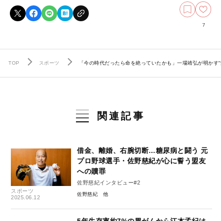
7
TOP
スポーツ
「今の時代だったら命を絶っていたかも」一場靖弘が明かす“
関連記事
借金、離婚、右腕切断…糖尿病と闘う 元
プロ野球選手・佐野慈紀が心に誓う盟友
への贖罪
佐野慈紀インタビュー#2
スポーツ
佐野慈紀
2025.06.12