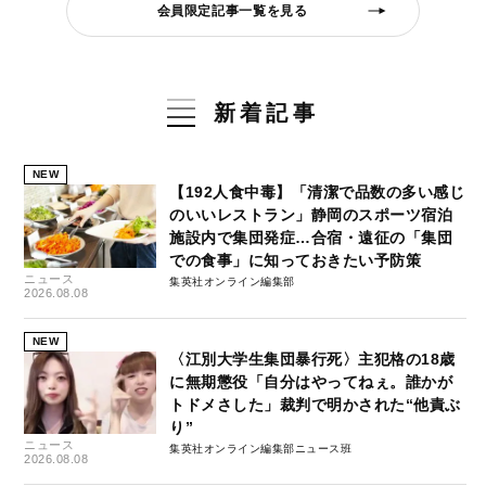
会員限定記事一覧を見る
新着記事
NEW
【192人食中毒】「清潔で品数の多い感じ
のいいレストラン」静岡のスポーツ宿泊
施設内で集団発症…合宿・遠征の「集団
での食事」に知っておきたい予防策
ニュース
集英社オンライン編集部
2026.08.08
NEW
〈江別大学生集団暴行死〉主犯格の18歳
に無期懲役「自分はやってねぇ。誰かが
トドメさした」裁判で明かされた“他責ぶ
り”
ニュース
集英社オンライン編集部ニュース班
2026.08.08