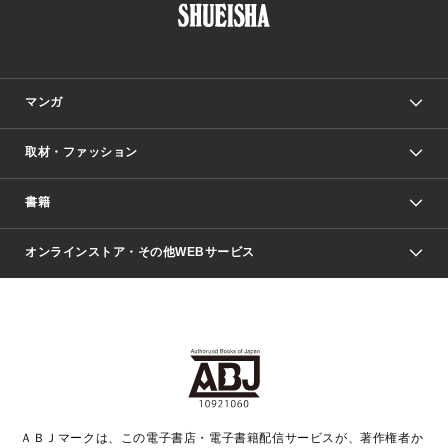
マンガ
取材・ファッション
少年マンガ
週刊少年ジャンプ
書籍
ファッション・美容
青年マンガ
ジャンプSQ.
Seventeen
週刊ヤングジャンプ
オンラインストア・その他WEBサービス
文芸・文庫・総合
芸能・情報・スポーツ
少女マンガ
Vジャンプ
non-no Web
ヤングジャンプ定期購読デジタル
すばる
Myojo
オンラインストア
りぼん
学芸・ノンフィクション・新書
最強ジャンプ
女性マンガ
@BAILA
ヤンジャン＋
小説すばる
週プレNEWS
マーガレット
集英社OTOコンテンツ
集英社 学芸編集部
少年ジャンプ＋
その他WEBサービス
クッキー
ライトノベル・ノベライズ
MAQUIA ONLINE
となりのヤングジャンプ
集英社 文芸ステーション
週プレ グラジャパ！
別冊マーガレット
SHUEISHA MANGA-ART HERITAGE
集英社 ビジネス書
ゼブラック
ココハナ
SHUEISHA ADNAVI
SPUR.JP
集英社Webマガジン Cobalt
グランドジャンプ
web 集英社文庫
キッズ
web Sportiva
マンガMee
ジャンプキャラクターズストア
集英社新書
ジャンプルーキー！
月刊オフィスユー
ＡＢＪマークは、この電子書店・電子書籍配信サービスが、著作権者か
EDITOR'S LAB
LEE
集英社オレンジ文庫
ウルトラジャンプ