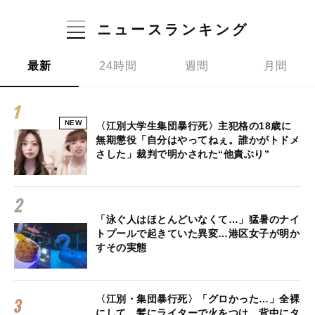
ニュースランキング
最新
24時間
週間
月間
NEW
〈江別大学生集団暴行死〉主犯格の18歳に
無期懲役「自分はやってねぇ。誰かがトドメ
さした」裁判で明かされた“他責ぶり”
「泳ぐ人はほとんどいなくて…」猛暑のナイ
トプールで起きていた異変…港区女子が明か
すその実態
〈江別・集団暴行死〉「グロかった…」全裸
にして、髪にライターで火をつけ、背中にタ