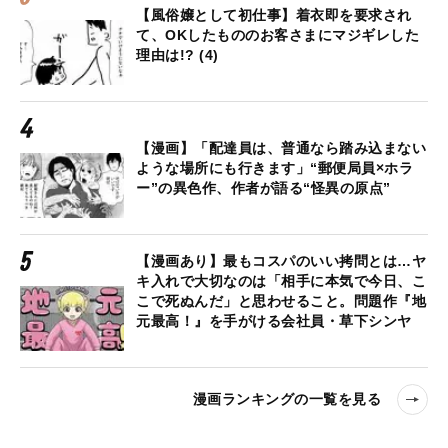
【風俗嬢として初仕事】着衣即を要求され
て、OKしたもののお客さまにマジギレした
理由は!? (4)
【漫画】「配達員は、普通なら踏み込まない
ような場所にも行きます」“郵便局員×ホラ
ー”の異色作、作者が語る“怪異の原点”
【漫画あり】最もコスパのいい拷問とは…ヤ
キ入れで大切なのは「相手に本気で今日、こ
こで死ぬんだ」と思わせること。問題作『地
元最高！』を手がける会社員・草下シンヤ
漫画ランキングの一覧を見る