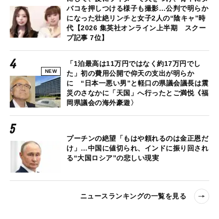
バコを押しつける様子も撮影…公判で明らか
になった壮絶リンチと女子2人の“陰キャ”時
代【2026 集英社オンライン上半期 スクー
プ記事 7位】
「1泊最高は11万円ではなく約17万円でし
NEW
た」初の費用公開で仰天の支出が明らか
に “日本一悪い男”と軽口の県議会議長は震
災のさなかに「天国」へ行ったとご満悦《福
岡県議会の海外豪遊〉
プーチンの絶望「もはや頼れるのは金正恩だ
け」…中国に値切られ、インドに振り回され
る“大国ロシア”の悲しい現実
ニュースランキングの一覧を見る