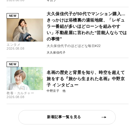
キムラ
大久保佳代子が50代でマンション購入…
NEW
きっかけは浴槽裏の湯垢地獄、「レギュ
ラー番組が多いほどローンを組みやす
い」不動産屋に言われた“芸能人ならでは
の事情”
エンタメ
大久保佳代子のほどほどな毎日#22
2026.08.08
大久保佳代子
NEW
名画の歴史と背景を知り、時空を超えて
旅をする『旅から生まれた名画』中野京
子 インタビュー
中野京子
教養・カルチャー
2026.08.08
新着記事一覧を見る