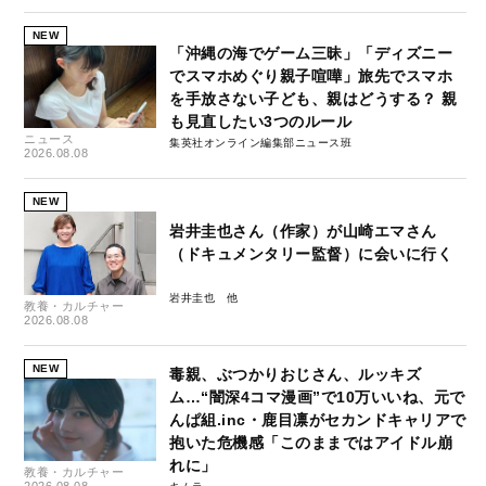
NEW
「沖縄の海でゲーム三昧」「ディズニー
でスマホめぐり親子喧嘩」旅先でスマホ
を手放さない子ども、親はどうする？ 親
も見直したい3つのルール
ニュース
集英社オンライン編集部ニュース班
2026.08.08
NEW
岩井圭也さん（作家）が山崎エマさん
（ドキュメンタリー監督）に会いに行く
岩井圭也
教養・カルチャー
2026.08.08
NEW
毒親、ぶつかりおじさん、ルッキズ
ム…“闇深4コマ漫画”で10万いいね、元で
んぱ組.inc・鹿目凛がセカンドキャリアで
抱いた危機感「このままではアイドル崩
れに」
教養・カルチャー
2026.08.08