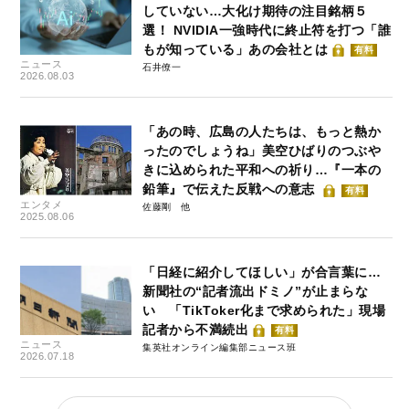
していない…大化け期待の注目銘柄５
選！ NVIDIA一強時代に終止符を打つ「誰
もが知っている」あの会社とは
有料
ニュース
石井僚一
2026.08.03
「あの時、広島の人たちは、もっと熱か
ったのでしょうね」美空ひばりのつぶや
きに込められた平和への祈り…『一本の
鉛筆』で伝えた反戦への意志
有料
エンタメ
佐藤剛
2025.08.06
「日経に紹介してほしい」が合言葉に…
新聞社の“記者流出ドミノ”が止まらな
い 「TikToker化まで求められた」現場
記者から不満続出
有料
ニュース
集英社オンライン編集部ニュース班
2026.07.18