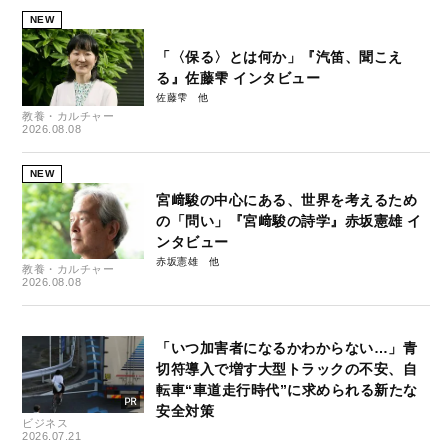
NEW
「〈保る〉とは何か」『汽笛、聞こえ
る』佐藤雫 インタビュー
佐藤雫
教養・カルチャー
2026.08.08
NEW
宮﨑駿の中心にある、世界を考えるため
の「問い」『宮﨑駿の詩学』赤坂憲雄 イ
ンタビュー
赤坂憲雄
教養・カルチャー
2026.08.08
「いつ加害者になるかわからない…」青
切符導入で増す大型トラックの不安、自
転車“車道走行時代”に求められる新たな
安全対策
ビジネス
2026.07.21