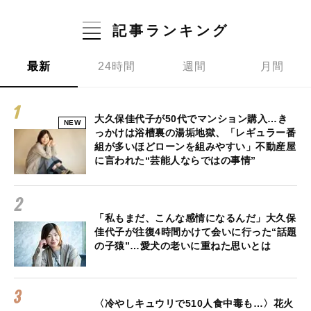
記事ランキング
最新
24時間
週間
月間
大久保佳代子が50代でマンション購入…き
NEW
っかけは浴槽裏の湯垢地獄、「レギュラー番
組が多いほどローンを組みやすい」不動産屋
に言われた“芸能人ならではの事情”
「私もまだ、こんな感情になるんだ」大久保
佳代子が往復4時間かけて会いに行った“話題
の子猿”…愛犬の老いに重ねた思いとは
〈冷やしキュウリで510人食中毒も…〉花火