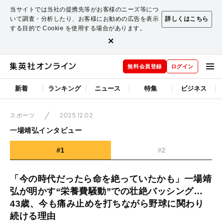
当サイトでは当社の提携先等がお客様のニーズ等につ
いて調査・分析したり、お客様にお勧めの広告を表示
詳しくはこちら
する目的で Cookie を使用する場合があります。
×
無料会員登録
ログイン
新着
ランキング
ニュース
特集
ビジネス
2025.12.02
スポーツ
一場靖弘インタビュー
#1
#2
「今の時代だったら命を絶っていたかも」一場靖
弘が明かす“栄養費騒動”での壮絶バッシング…
43歳、今も痛み止めを打ちながら野球に関わり
続ける理由