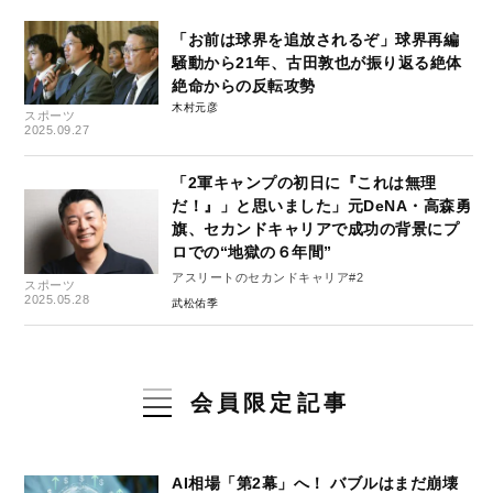
「お前は球界を追放されるぞ」球界再編
騒動から21年、古田敦也が振り返る絶体
絶命からの反転攻勢
木村元彦
スポーツ
2025.09.27
「2軍キャンプの初日に『これは無理
だ！』」と思いました」元DeNA・高森勇
旗、セカンドキャリアで成功の背景にプ
ロでの“地獄の６年間”
アスリートのセカンドキャリア#2
スポーツ
2025.05.28
武松佑季
会員限定記事
AI相場「第2幕」へ！ バブルはまだ崩壊