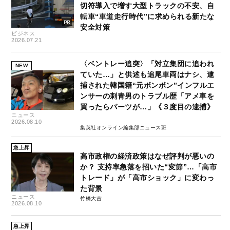
切符導入で増す大型トラックの不安、自
転車“車道走行時代”に求められる新たな
安全対策
ビジネス
2026.07.21
〈ベントレー追突〉「対立集団に追われ
NEW
ていた…」と供述も追尾車両はナシ、逮
捕された韓国籍“元ボンボン”インフルエ
ンサーの刺青男のトラブル歴「アメ車を
買ったらパーツが…」《３度目の逮捕》
ニュース
2026.08.10
集英社オンライン編集部ニュース班
急上昇
高市政権の経済政策はなぜ評判が悪いの
か？ 支持率急落を招いた“変節”…「高市
トレード」が「高市ショック」に変わっ
た背景
ニュース
竹橋大吉
2026.08.10
急上昇