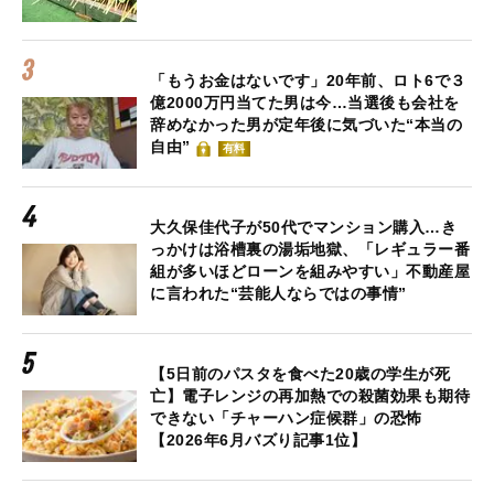
「もうお金はないです」20年前、ロト6で３
億2000万円当てた男は今…当選後も会社を
辞めなかった男が定年後に気づいた“本当の
自由”
有料
大久保佳代子が50代でマンション購入…き
っかけは浴槽裏の湯垢地獄、「レギュラー番
組が多いほどローンを組みやすい」不動産屋
に言われた“芸能人ならではの事情”
【5日前のパスタを食べた20歳の学生が死
亡】電子レンジの再加熱での殺菌効果も期待
できない「チャーハン症候群」の恐怖
【2026年6月バズり記事1位】