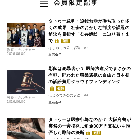
会員限定記事
タトゥー裁判・逆転無罪が勝ち取った多
くの成果…社会のおかしな制度や課題の
解決を目指す「公共訴訟」に辿り着くま
で
有料
はじめての公共訴訟 #7
教養・カルチャー
2026.06.09
亀石倫子
彫師は犯罪者か？ 医師法違反でまさかの
有罪、問われた職業選択の自由と日本初
の訴訟費用クラウドファンディング
有料
はじめての公共訴訟 #6
教養・カルチャー
2026.06.08
亀石倫子
タトゥーは医療行為なのか？ 大阪府警が
突然の一斉摘発…罰金30万円支払いを拒
否した彫師の決断
有料