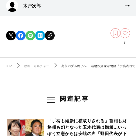
木戸次郎
31
TOP
教養・カルチャー
高市バブル終了へ… 名物投資家が警鐘「予兆表れ
関連記事
「手柄も維新に横取りされる」首相も財
務相も幻となった玉木代表は憮然…いっ
ぽう立憲からは安堵の声「野田代表が下