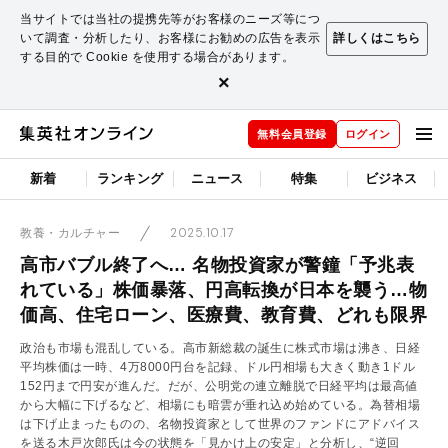
当サイトでは当社の提携先等がお客様のニーズ等につ
いて調査・分析したり、お客様にお勧めの広告を表示
詳しくはこちら
する目的で Cookie を使用する場合があります。
×
無料会員登録
ログイン
新着
ランキング
ニュース
特集
ビジネス
2025.10.17
教養・カルチャー
高市バブル終了へ… 名物投資家が警鐘「予兆表
れている」株価暴落、円高転換が日本を襲う…物
価高、住宅ローン、医療費、教育費、どれも限界
政治も市場も混乱している。高市新総裁の誕生に株式市場は沸き、日経
平均株価は一時、4万8000円台を記録、ドル円相場も大きく動き1ドル
152円まで円安が進んだ。だが、公明党の連立離脱で日経平均は最高値
から大幅に下げるなど、相場にも暗雲が垂れ込め始めている。為替相場
は下げ止まったものの、名物投資家として世界のファンドにアドバイス
を送る木戸次郎氏は今の状態を「見かけ上の安定」と分析し、“逆回