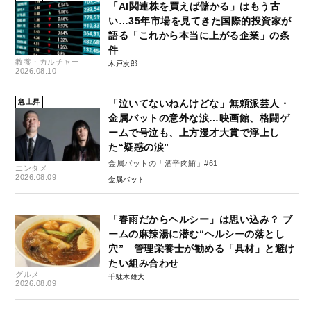
「AI関連株を買えば儲かる」はもう古
い…35年市場を見てきた国際的投資家が
語る「これから本当に上がる企業」の条
件
教養・カルチャー
木戸次郎
2026.08.10
急上昇
「泣いてないねんけどな」無頼派芸人・
金属バットの意外な涙…映画館、格闘ゲ
ームで号泣も、上方漫才大賞で浮上し
た“疑惑の涙”
金属バットの「酒辛肉鮪」#61
エンタメ
2026.08.09
金属バット
「春雨だからヘルシー」は思い込み？ ブ
ームの麻辣湯に潜む“ヘルシーの落とし
穴” 管理栄養士が勧める「具材」と避け
たい組み合わせ
グルメ
千駄木雄大
2026.08.09