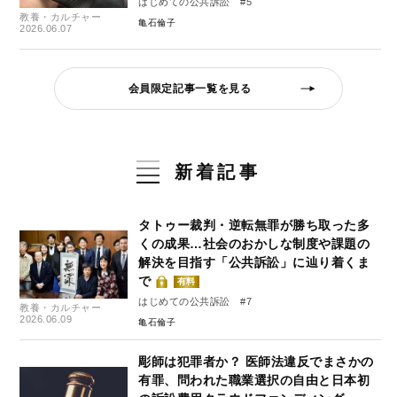
はじめての公共訴訟 #5
教養・カルチャー
亀石倫子
2026.06.07
会員限定記事一覧を見る
新着記事
タトゥー裁判・逆転無罪が勝ち取った多
くの成果…社会のおかしな制度や課題の
解決を目指す「公共訴訟」に辿り着くま
で
有料
はじめての公共訴訟 #7
教養・カルチャー
2026.06.09
亀石倫子
彫師は犯罪者か？ 医師法違反でまさかの
有罪、問われた職業選択の自由と日本初