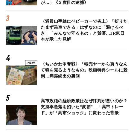
が…」《３度目の逮捕》
〈満員山手線にベビーカーで炎上〉「折りた
たまず乗車できる」はずなのに「避けるべ
き」「みんなで守るもの」と賛否…JR東日
本が示した見解
NEW
〈ちいかわ争奪戦〉「転売ヤーから買うなん
て魂を売るようなもの」映画特典シールに殺
到…満席続出の裏側
高市政権の経済政策はなぜ評判が悪いのか？
支持率急落を招いた“変節”…「高市トレー
ド」が「高市ショック」に変わった背景