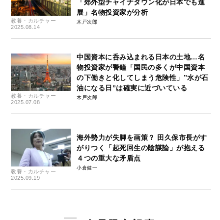
「郊外型チャイナタウン化が日本でも進
展」名物投資家が分析
教養・カルチャー
木戸次郎
2025.08.14
中国資本に呑み込まれる日本の土地…名
物投資家が警鐘「国民の多くが中国資本
の下働きと化してしまう危険性」”水が石
油になる日”は確実に近づいている
教養・カルチャー
木戸次郎
2025.07.08
海外勢力が失脚を画策？ 田久保市長がす
がりつく「起死回生の陰謀論」が抱える
４つの重大な矛盾点
小倉健一
教養・カルチャー
2025.09.19