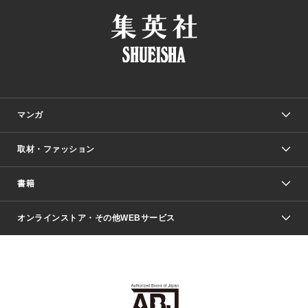
マンガ
取材・ファッション
少年マンガ
週刊少年ジャンプ
書籍
ファッション・美容
青年マンガ
ジャンプSQ.
Seventeen
週刊ヤングジャンプ
オンラインストア・その他WEBサービス
文芸・文庫・総合
芸能・情報・スポーツ
少女マンガ
Vジャンプ
non-no Web
ヤングジャンプ定期購読デジタル
すばる
Myojo
オンラインストア
りぼん
学芸・ノンフィクション・新書
最強ジャンプ
女性マンガ
@BAILA
ヤンジャン＋
小説すばる
週プレNEWS
マーガレット
集英社OTOコンテンツ
集英社 学芸編集部
少年ジャンプ＋
その他WEBサービス
クッキー
ライトノベル・ノベライズ
MAQUIA ONLINE
となりのヤングジャンプ
集英社 文芸ステーション
週プレ グラジャパ！