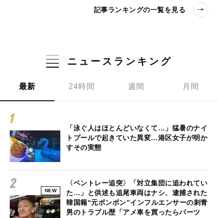
記事ランキングの一覧を見る
ニュースランキング
最新
24時間
週間
月間
「泳ぐ人はほとんどいなくて…」猛暑のナイ
トプールで起きていた異変…港区女子が明か
すその実態
〈ベントレー追突〉「対立集団に追われてい
NEW
た…」と供述も追尾車両はナシ、逮捕された
韓国籍“元ボンボン”インフルエンサーの刺青
男のトラブル歴「アメ車を買ったらパーツ