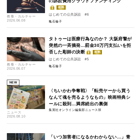
の訴訟費用クラウドファンディング
有料
はじめての公共訴訟 #6
教養・カルチャー
2026.06.08
亀石倫子
タトゥーは医療行為なのか？ 大阪府警が
突然の一斉摘発…罰金30万円支払いを拒
否した彫師の決断
有料
はじめての公共訴訟 #5
教養・カルチャー
亀石倫子
2026.06.07
NEW
〈ちいかわ争奪戦〉「転売ヤーから買う
なんて魂を売るようなもの」映画特典シ
ールに殺到…満席続出の裏側
集英社オンライン編集部ニュース班
ニュース
2026.08.10
「いつ加害者になるかわからない…」青