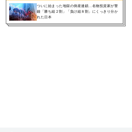
ついに始まった地獄の倒産連鎖…名物投資家が警
鐘「勝ち組２割」「負け組８割」にくっきり分か
れた日本