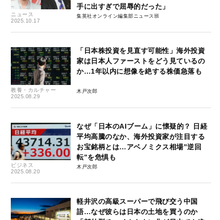
手に出すぎで屈辱的だった」
ニュース
集英社オンライン編集部ニュース班
2025.10.17
「日本株投資を見直す可能性」海外投資
家は日本人ファーストをどう見ているの
か…1年以内に想像を絶する株価急落も
教養・カルチャー
木戸次郎
2025.08.29
なぜ「日本のAIブーム」に懐疑的？ 日経
平均高騰のなか、海外投資家が注目する
お宝銘柄とは…アベノミクス相場”逆回
転”を危惧も
ビジネス
木戸次郎
2025.08.20
軽井沢の高級スーパーで飛び交う中国
語…なぜ彼らは日本の土地を買うのか