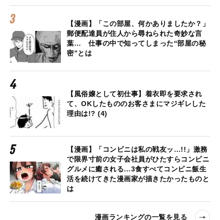
【漫画】「この部屋、何かありましたか？」
郵便配達員が住人から尋ねられた奇妙な言
葉… 仕事の中で知ってしまった“部屋の秘
密”とは
【風俗嬢として初仕事】着衣即を要求され
て、OKしたもののお客さまにマジギレした
理由は!? (4)
【漫画】「コンビニは私の戦友ッ…!!」激務
で限界寸前の女子会社員がひたすらコンビニ
グルメに癒される…3食すべてコンビニ飯生
活を続けてきた漫画家が描きたかったものと
は
漫画ランキングの一覧を見る