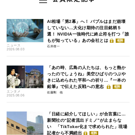
AI相場「第2幕」へ！ バブルはまだ崩壊
していない…大化け期待の注目銘柄５
選！ NVIDIA一強時代に終止符を打つ「誰
もが知っている」あの会社とは
有料
ニュース
石井僚一
2026.08.03
「あの時、広島の人たちは、もっと熱か
ったのでしょうね」美空ひばりのつぶや
きに込められた平和への祈り…『一本の
鉛筆』で伝えた反戦への意志
有料
エンタメ
佐藤剛
2025.08.06
「日経に紹介してほしい」が合言葉に…
新聞社の“記者流出ドミノ”が止まらな
い 「TikToker化まで求められた」現場
記者から不満続出
有料