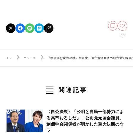
50
TOP
ニュース
「学会票は魔法の杖」公明党、連立解消直後の地方選で得票
関連記事
〈自公決裂〉「公明と自民一部勢力によ
る高市おろしだ」…公明党元国会議員、
創価学会関係者が明かした重大決断のウ
ラ