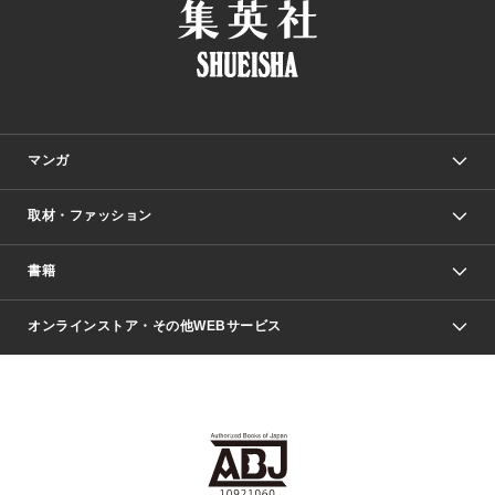
マンガ
取材・ファッション
少年マンガ
週刊少年ジャンプ
書籍
ファッション・美容
青年マンガ
ジャンプSQ.
Seventeen
週刊ヤングジャンプ
オンラインストア・その他WEBサービス
文芸・文庫・総合
芸能・情報・スポーツ
少女マンガ
Vジャンプ
non-no Web
ヤングジャンプ定期購読デジタル
すばる
Myojo
オンラインストア
りぼん
学芸・ノンフィクション・新書
最強ジャンプ
女性マンガ
@BAILA
ヤンジャン＋
小説すばる
週プレNEWS
マーガレット
集英社OTOコンテンツ
集英社 学芸編集部
少年ジャンプ＋
その他WEBサービス
クッキー
ライトノベル・ノベライズ
MAQUIA ONLINE
となりのヤングジャンプ
集英社 文芸ステーション
週プレ グラジャパ！
別冊マーガレット
SHUEISHA MANGA-ART HERITAGE
集英社 ビジネス書
ゼブラック
ココハナ
SHUEISHA ADNAVI
SPUR.JP