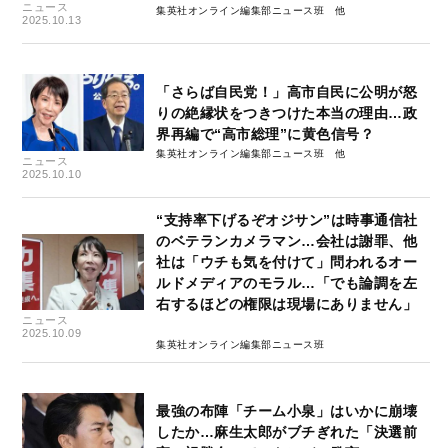
ニュース
集英社オンライン編集部ニュース班
2025.10.13
「さらば自民党！」高市自民に公明が怒
りの絶縁状をつきつけた本当の理由…政
界再編で“高市総理”に黄色信号？
集英社オンライン編集部ニュース班
ニュース
2025.10.10
“支持率下げるぞオジサン”は時事通信社
のベテランカメラマン…会社は謝罪、他
社は「ウチも気を付けて」問われるオー
ルドメディアのモラル…「でも論調を左
右するほどの権限は現場にありません」
ニュース
2025.10.09
集英社オンライン編集部ニュース班
最強の布陣「チーム小泉」はいかに崩壊
したか…麻生太郎がブチぎれた「決選前