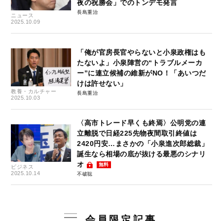
夜の祝勝会」でのトンデモ発言
長島重治
ニュース
2025.10.09
「俺が官房長官やらないと小泉政権はも
たないよ」小泉陣営の“トラブルメーカ
ー”に連立候補の維新がNO！「あいつだ
けは許せない」
教養・カルチャー
長島重治
2025.10.03
〈高市トレード早くも終焉〉公明党の連
立離脱で日経225先物夜間取引終値は
2420円安…まさかの「小泉進次郎総裁」
誕生なら相場の底が抜ける最悪のシナリ
オ
無料
ビジネス
2025.10.14
不破聡
会員限定記事