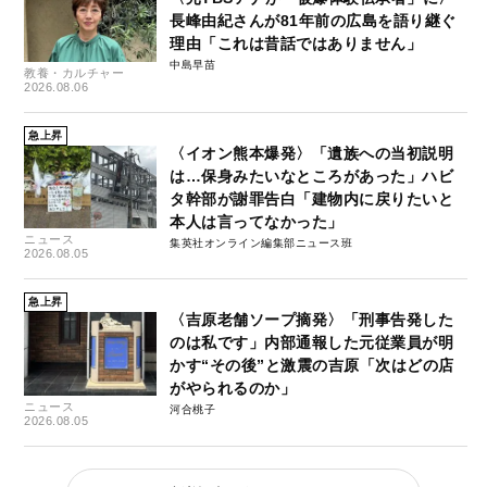
長峰由紀さんが81年前の広島を語り継ぐ
理由「これは昔話ではありません」
中島早苗
教養・カルチャー
2026.08.06
急上昇
〈イオン熊本爆発〉「遺族への当初説明
は…保身みたいなところがあった」ハビ
タ幹部が謝罪告白「建物内に戻りたいと
本人は言ってなかった」
ニュース
集英社オンライン編集部ニュース班
2026.08.05
急上昇
〈吉原老舗ソープ摘発〉「刑事告発した
のは私です」内部通報した元従業員が明
かす“その後”と激震の吉原「次はどの店
がやられるのか」
ニュース
河合桃子
2026.08.05