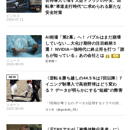
切符導入で増す大型トラックの不安、自
転車“車道走行時代”に求められる新たな
安全対策
ビジネス
2026.07.21
AI相場「第2幕」へ！ バブルはまだ崩壊
していない…大化け期待の注目銘柄５
選！ NVIDIA一強時代に終止符を打つ「誰
もが知っている」あの会社とは
有料
ニュース
石井僚一
2026.08.03
NEW
〈逆転＆勝ち越しの44.5％は7回以降〉7
イニング制導入で高校野球はどう変わ
る？ データが明らかにする“短縮”の弊害
「7回制が奪うもの-データが証明するドラマの消
スポーツ
失-」
2026.08.06
ゴジキ（@godziki_55）
〈元TBSアナが「被爆体験伝承者」に〉