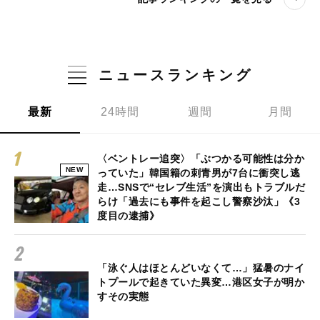
ニュースランキング
最新
24時間
週間
月間
〈ベントレー追突〉「ぶつかる可能性は分か
NEW
っていた」韓国籍の刺青男が7台に衝突し逃
走…SNSで“セレブ生活”を演出もトラブルだ
らけ「過去にも事件を起こし警察沙汰」《3
度目の逮捕》
「泳ぐ人はほとんどいなくて…」猛暑のナイ
トプールで起きていた異変…港区女子が明か
すその実態