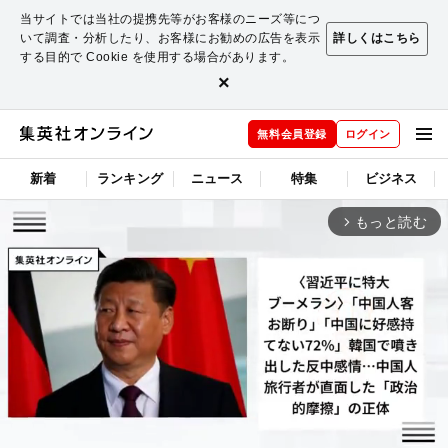
当サイトでは当社の提携先等がお客様のニーズ等につ
いて調査・分析したり、お客様にお勧めの広告を表示
詳しくはこちら
する目的で Cookie を使用する場合があります。
×
無料会員登録
ログイン
新着
ランキング
ニュース
特集
ビジネス
もっと読む
arrow_forward_ios