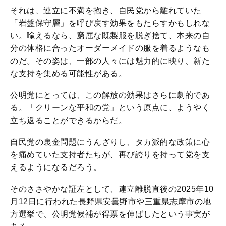
それは、連立に不満を抱き、自民党から離れていた
「岩盤保守層」を呼び戻す効果をもたらすかもしれな
い。喩えるなら、窮屈な既製服を脱ぎ捨て、本来の自
分の体格に合ったオーダーメイドの服を着るようなも
のだ。その姿は、一部の人々には魅力的に映り、新た
な支持を集める可能性がある。
公明党にとっては、この解放の効果はさらに劇的であ
る。「クリーンな平和の党」という原点に、ようやく
立ち返ることができるからだ。
自民党の裏金問題にうんざりし、タカ派的な政策に心
を痛めていた支持者たちが、再び誇りを持って党を支
えるようになるだろう。
そのささやかな証左として、連立離脱直後の2025年10
月12日に行われた長野県安曇野市や三重県志摩市の地
方選挙で、公明党候補が得票を伸ばしたという事実が