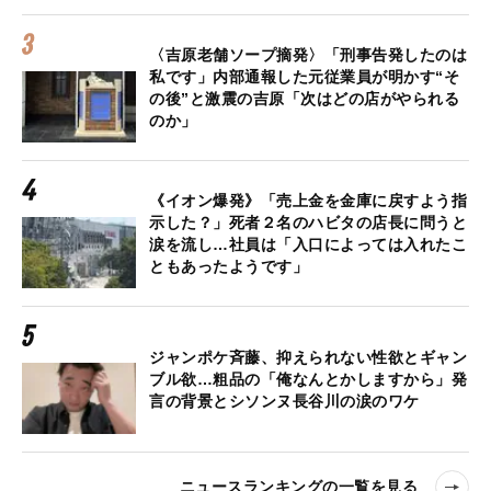
〈吉原老舗ソープ摘発〉「刑事告発したのは
私です」内部通報した元従業員が明かす“そ
の後”と激震の吉原「次はどの店がやられる
のか」
《イオン爆発》「売上金を金庫に戻すよう指
示した？」死者２名のハビタの店長に問うと
涙を流し…社員は「入口によっては入れたこ
ともあったようです」
ジャンポケ斉藤、抑えられない性欲とギャン
ブル欲…粗品の「俺なんとかしますから」発
言の背景とシソンヌ長谷川の涙のワケ
ニュースランキングの一覧を見る