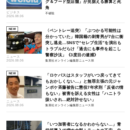
グ＆フード型店舗」が見据える勝算と死
角
ビジネス
不破聡
2026.08.06
NEW
〈ベントレー追突〉「ぶつかる可能性は
分かっていた」韓国籍の刺青男が7台に衝
突し逃走…SNSで“セレブ生活”を演出も
トラブルだらけ「過去にも事件を起こし
警察沙汰」《3度目の逮捕》
ニュース
2026.08.06
集英社オンライン編集部ニュース班
NEW
「ロケバスはスタッフがいつ戻ってきて
もおかしくない…」と無罪主張の元ジャ
ンポケ斉藤被告に懲役7年求刑「反省の情
もない」被害を訴える女性は「ハニトラ
扱いされ…絶対許せない」
ニュース
2026.08.06
集英社オンライン編集部ニュース班
「いつ加害者になるかわからない…」青