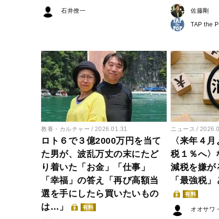
石井僚一
佐藤剛
TAP the 
教養・カルチャー
2026.01.31
ニュース
2026.
ロト６で３億2000万円を当て
〈来年４月
た男が、波乱万丈の末にたど
税１％へ〉
り着いた「お金」「仕事」
減税を嫌が
「幸福」の答え「再び高額当
「最強税」
選を手にしたら買いたいもの
有料
は…」
有料
オオサワ