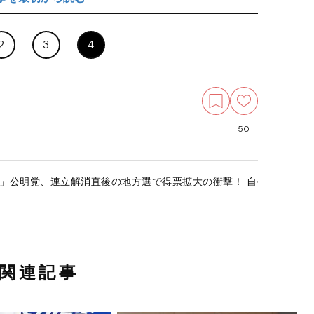
2
3
4
50
」公明党、連立解消直後の地方選で得票拡大の衝撃！ 自公破局で本
関連記事