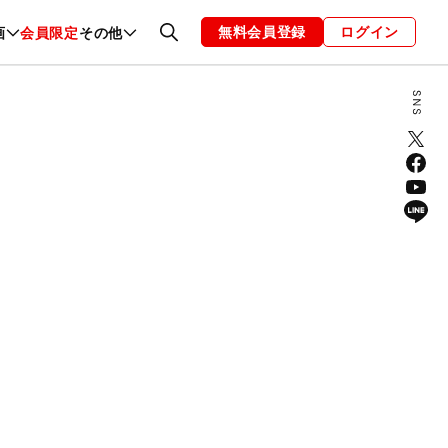
無料会員登録
ログイン
画
会員限定
その他
ファッション
恋愛・結婚
編集部
お知らせ