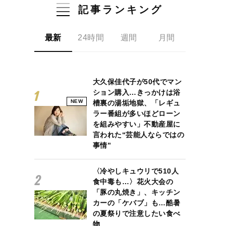
記事ランキング
最新
24時間
週間
月間
大久保佳代子が50代でマン
ション購入…きっかけは浴
NEW
槽裏の湯垢地獄、「レギュ
ラー番組が多いほどローン
を組みやすい」不動産屋に
言われた“芸能人ならではの
事情”
〈冷やしキュウリで510人
食中毒も…〉花火大会の
「豚の丸焼き」、キッチン
カーの「ケバブ」も…酷暑
の夏祭りで注意したい食べ
物