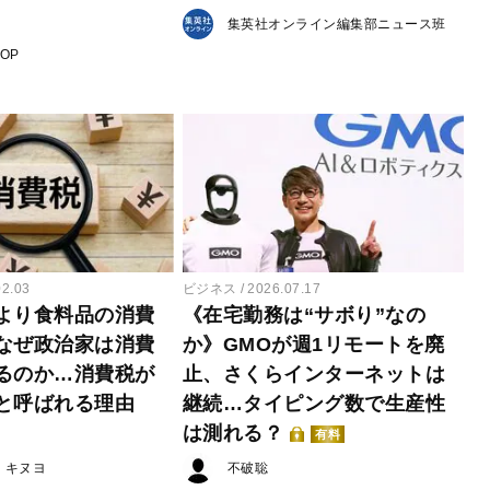
集英社オンライン編集部ニュース班
POP
02.03
ビジネス
2026.07.17
より食料品の消費
《在宅勤務は“サボり”なの
なぜ政治家は消費
か》GMOが週1リモートを廃
るのか…消費税が
止、さくらインターネットは
と呼ばれる理由
継続…タイピング数で生産性
は測れる？
有料
・キヌヨ
不破聡