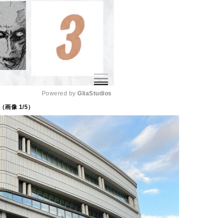
Powered by 
GliaStudios
（画像
1
/5）
M
u
t
e