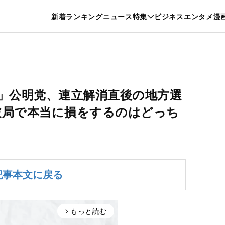
特集一覧を見る
漫画一覧を見る
新着
ランキング
ニュース
特集
ビジネス
エンタメ
漫
養・カルチャー
暮らし
スポーツ
ヘルスケア
美容
グルメ
」公明党、連立解消直後の地方選
破局で本当に損をするのはどっち
記事本文に戻る
もっと読む
arrow_forward_ios