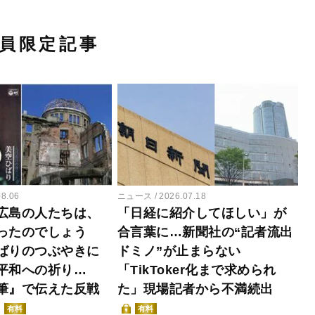
員限定記事
08.06
ニュース
2026.07.18
広島の人たちは、
「日経に紹介してほしい」が
ったのでしょう
合言葉に…新聞社の“記者流出
ばりのつぶやきに
ドミノ”が止まらない
平和への祈り…
「TikToker化まで求められ
筆』で伝えた反戦
た」現場記者から不満続出
有料
有料