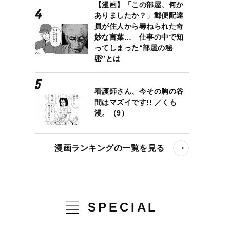
【漫画】「この部屋、何か
ありましたか？」郵便配達
員が住人から尋ねられた奇
妙な言葉… 仕事の中で知
ってしまった“部屋の秘
密”とは
看護師さん、今その胸の谷
間はマズイです!! ／くも
漫。（9）
漫画ランキングの一覧を見る
SPECIAL