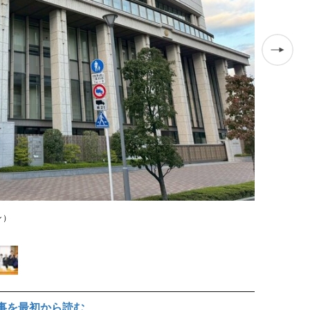
ン）
公明党の斉藤
事を最初から読む