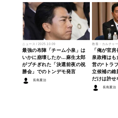
ニュース
2025.10.09
教養・カルチャ
最強の布陣「チーム小泉」は
「俺が官房
いかに崩壊したか…麻生太郎
泉政権はも
がブチぎれた「決選前夜の祝
営の“トラ
勝会」でのトンデモ発言
立候補の維
だけは許せ
長島重治
長島重治