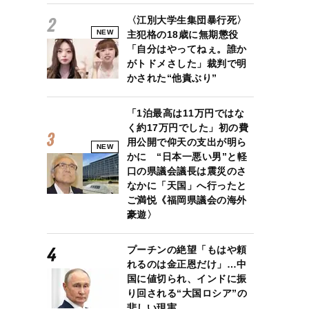
〈江別大学生集団暴行死〉
NEW
主犯格の18歳に無期懲役
「自分はやってねぇ。誰か
がトドメさした」裁判で明
かされた“他責ぶり”
「1泊最高は11万円ではな
く約17万円でした」初の費
用公開で仰天の支出が明ら
NEW
かに “日本一悪い男”と軽
口の県議会議長は震災のさ
なかに「天国」へ行ったと
ご満悦《福岡県議会の海外
豪遊〉
プーチンの絶望「もはや頼
れるのは金正恩だけ」…中
国に値切られ、インドに振
り回される“大国ロシア”の
悲しい現実