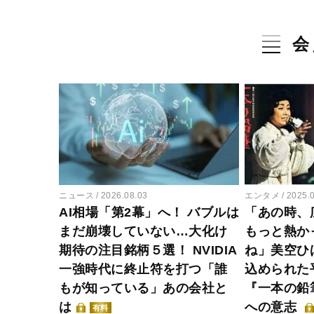
会
ニュース
2026.08.03
エンタメ
2025.
AI相場「第2幕」へ！ バブルは
「あの時、
まだ崩壊していない…大化け
もっと熱か
期待の注目銘柄５選！ NVIDIA
ね」美空ひ
一強時代に終止符を打つ「誰
込められた
もが知っている」あの会社と
『一本の鉛
は
への意志
有料