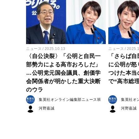
ニュース
2025.10.13
ニュース
2025.
〈自公決裂〉「公明と自民一
「さらば自
部勢力による高市おろしだ」
に公明が怒
…公明党元国会議員、創価学
つけた本当
会関係者が明かした重大決断
で“高市総
のウラ
集英社オンライン編集部ニュース班
集英社オ
河野嘉誠
河野嘉誠