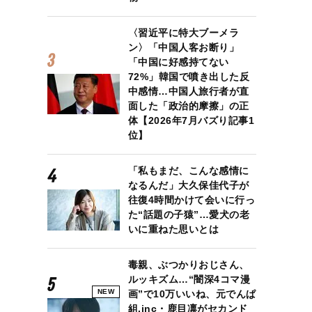
〈習近平に特大ブーメラ
ン〉「中国人客お断り」
「中国に好感持てない
72%」韓国で噴き出した反
中感情…中国人旅行者が直
面した「政治的摩擦」の正
体【2026年7月バズり記事1
位】
「私もまだ、こんな感情に
なるんだ」大久保佳代子が
往復4時間かけて会いに行っ
た“話題の子猿”…愛犬の老
いに重ねた思いとは
鉄夫代表（写真／共同通信社）
毒親、ぶつかりおじさん、
ルッキズム…“闇深4コマ漫
NEW
画”で10万いいね、元でんぱ
組.inc・鹿目凛がセカンド