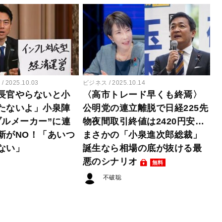
ー
2025.10.03
ビジネス
2025.10.14
長官やらないと小
〈高市トレード早くも終焉〉
たないよ」小泉陣
公明党の連立離脱で日経225先
ブルメーカー”に連
物夜間取引終値は2420円安…
新がNO！「あいつ
まさかの「小泉進次郎総裁」
ない」
誕生なら相場の底が抜ける最
悪のシナリオ
無料
不破聡