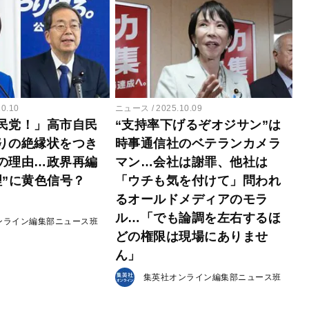
10.10
ニュース
2025.10.09
民党！」高市自民
“支持率下げるぞオジサン”は
りの絶縁状をつき
時事通信社のベテランカメラ
の理由…政界再編
マン…会社は謝罪、他社は
理”に黄色信号？
「ウチも気を付けて」問われ
るオールドメディアのモラ
ル…「でも論調を左右するほ
ンライン編集部ニュース班
どの権限は現場にありませ
ん」
集英社オンライン編集部ニュース班