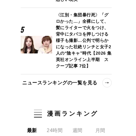
〈江別・集団暴行死〉「グ
ロかった…」全裸にして、
髪にライターで火をつけ、
背中にタバコを押しつける
様子も撮影…公判で明らか
になった壮絶リンチと女子2
人の“陰キャ”時代【2026 集
英社オンライン上半期 ス
クープ記事 7位】
ニュースランキングの一覧を見る
漫画ランキング
最新
24時間
週間
月間