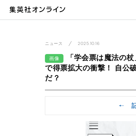
教
2025.10.16
ニュース
「学会票は魔法の杖
画像
で得票拡大の衝撃！ 自公
だ？