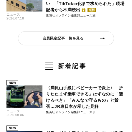
い 「TikToker化まで求められた」現場
記者から不満続出
有料
ニュース
集英社オンライン編集部ニュース班
2026.07.18
会員限定記事一覧を見る
新着記事
NEW
〈満員山手線にベビーカーで炎上〉「折
りたたまず乗車できる」はずなのに「避
けるべき」「みんなで守るもの」と賛
否…JR東日本が示した見解
ニュース
集英社オンライン編集部ニュース班
2026.08.06
NEW