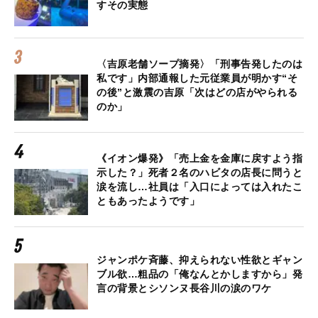
すその実態
〈吉原老舗ソープ摘発〉「刑事告発したのは
私です」内部通報した元従業員が明かす“そ
の後”と激震の吉原「次はどの店がやられる
のか」
《イオン爆発》「売上金を金庫に戻すよう指
示した？」死者２名のハビタの店長に問うと
涙を流し…社員は「入口によっては入れたこ
ともあったようです」
ジャンポケ斉藤、抑えられない性欲とギャン
ブル欲…粗品の「俺なんとかしますから」発
言の背景とシソンヌ長谷川の涙のワケ