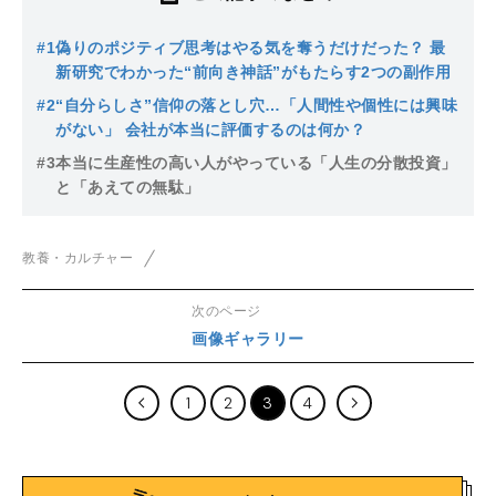
#1
偽りのポジティブ思考はやる気を奪うだけだった？ 最
新研究でわかった“前向き神話”がもたらす2つの副作用
#2
“自分らしさ”信仰の落とし穴…「人間性や個性には興味
がない」 会社が本当に評価するのは何か？
#3
本当に生産性の高い人がやっている「人生の分散投資」
と「あえての無駄」
教養・カルチャー
次のページ
画像ギャラリー
1
2
3
4