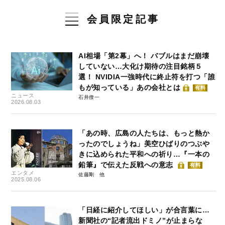
会員限定記事
AI相場「第2幕」へ！ バブルはまだ崩壊
していない…大化け期待の注目銘柄５
選！ NVIDIA一強時代に終止符を打つ「誰
もが知っている」あの会社とは
有料
ニュース
石井僚一
2026.08.03
「あの時、広島の人たちは、もっと熱か
ったのでしょうね」美空ひばりのつぶや
きに込められた平和への祈り…『一本の
鉛筆』で伝えた反戦への意志
有料
エンタメ
佐藤剛
2025.08.06
「日経に紹介してほしい」が合言葉に…
新聞社の“記者流出ドミノ”が止まらな