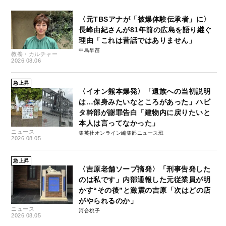
〈元TBSアナが「被爆体験伝承者」に〉
長峰由紀さんが81年前の広島を語り継ぐ
理由「これは昔話ではありません」
中島早苗
教養・カルチャー
2026.08.06
急上昇
〈イオン熊本爆発〉「遺族への当初説明
は…保身みたいなところがあった」ハビ
タ幹部が謝罪告白「建物内に戻りたいと
本人は言ってなかった」
ニュース
集英社オンライン編集部ニュース班
2026.08.05
急上昇
〈吉原老舗ソープ摘発〉「刑事告発した
のは私です」内部通報した元従業員が明
かす“その後”と激震の吉原「次はどの店
がやられるのか」
ニュース
河合桃子
2026.08.05