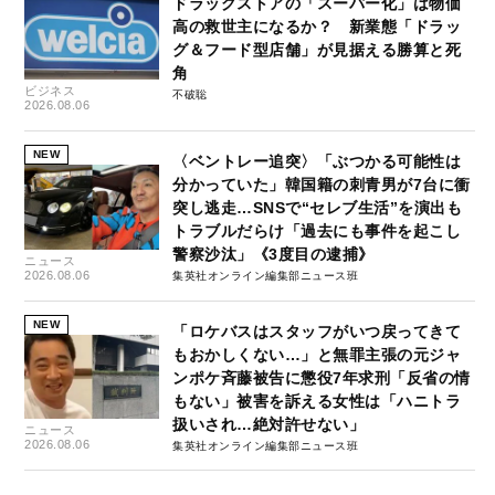
ドラッグストアの「スーパー化」は物価
高の救世主になるか？ 新業態「ドラッ
グ＆フード型店舗」が見据える勝算と死
角
ビジネス
不破聡
2026.08.06
NEW
〈ベントレー追突〉「ぶつかる可能性は
分かっていた」韓国籍の刺青男が7台に衝
突し逃走…SNSで“セレブ生活”を演出も
トラブルだらけ「過去にも事件を起こし
警察沙汰」《3度目の逮捕》
ニュース
2026.08.06
集英社オンライン編集部ニュース班
NEW
「ロケバスはスタッフがいつ戻ってきて
もおかしくない…」と無罪主張の元ジャ
ンポケ斉藤被告に懲役7年求刑「反省の情
もない」被害を訴える女性は「ハニトラ
扱いされ…絶対許せない」
ニュース
2026.08.06
集英社オンライン編集部ニュース班