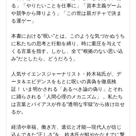
る」「やりたいことを仕事に」「資本主義ゲーム
や競争から降りよう」「この世は親ガチャで決ま
る運ゲー」
本書における“呪い”とは、このような気づかぬうち
に私たちの思考と行動を縛り、時に重圧を与えて
くる言葉を指す。しかし、全て“根拠のない思い込
み”だとしたら、どうだろう。
人気サイエンスジャーナリスト・鈴木祐氏が、デ
ータ＆エビデンスをもとに呪いの真偽を徹底検
証！ いま明かされる「あるべき論の偽り」とそれ
に踊らされる「人間心理のメカニズム」 。私たち
は言葉とバイアスが作る“透明な牢獄”から抜け出せ
るか。
経済や幸福、働き方、遺伝と才能―現代人が信じ
込んできた“正しさ”を、鈴木氏が鮮やかなまでに撃