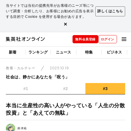
当サイトでは当社の提携先等がお客様のニーズ等につ
いて調査・分析したり、お客様にお勧めの広告を表示
詳しくはこちら
する目的で Cookie を使用する場合があります。
×
無料会員登録
ログイン
新着
ランキング
ニュース
特集
ビジネス
2025.10.19
教養・カルチャー
社会は、静かにあなたを「呪う」
#1
#2
#3
本当に生産性の高い人がやっている「人生の分散
投資」と「あえての無駄」
鈴木祐