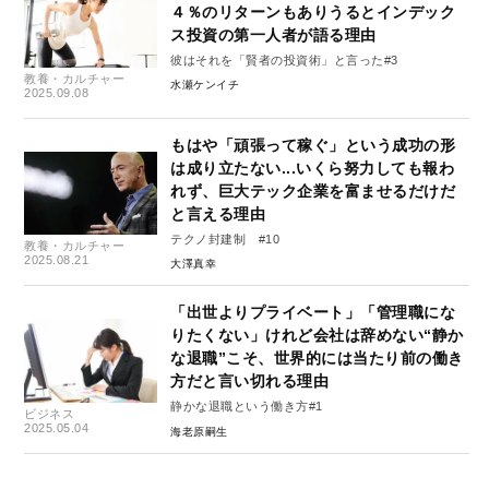
４％のリターンもありうるとインデック
ス投資の第一人者が語る理由
彼はそれを「賢者の投資術」と言った#3
教養・カルチャー
水瀬ケンイチ
2025.09.08
もはや「頑張って稼ぐ」という成功の形
は成り立たない...いくら努力しても報わ
れず、巨大テック企業を富ませるだけだ
と言える理由
テクノ封建制 #10
教養・カルチャー
2025.08.21
大澤真幸
「出世よりプライベート」「管理職にな
りたくない」けれど会社は辞めない“静か
な退職”こそ、世界的には当たり前の働き
方だと言い切れる理由
静かな退職という働き方#1
ビジネス
2025.05.04
海老原嗣生