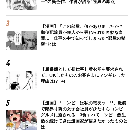
ー”の異色作、作者が語る“怪異の原点”
【漫画】「この部屋、何かありましたか？」
郵便配達員が住人から尋ねられた奇妙な言
葉… 仕事の中で知ってしまった“部屋の秘
密”とは
【風俗嬢として初仕事】着衣即を要求され
て、OKしたもののお客さまにマジギレした
理由は!? (4)
【漫画】「コンビニは私の戦友ッ…!!」激務
で限界寸前の女子会社員がひたすらコンビニ
グルメに癒される…3食すべてコンビニ飯生
活を続けてきた漫画家が描きたかったものと
は