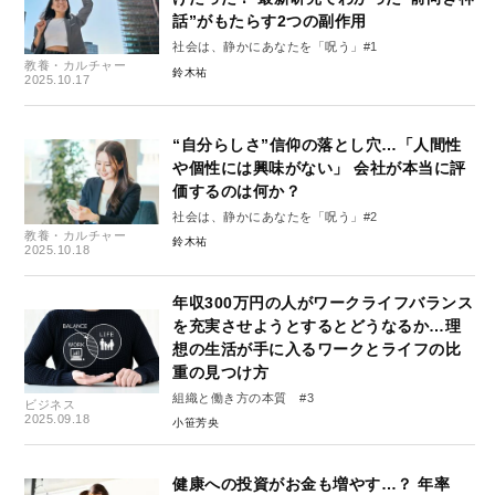
話”がもたらす2つの副作用
社会は、静かにあなたを「呪う」#1
教養・カルチャー
鈴木祐
2025.10.17
“自分らしさ”信仰の落とし穴…「人間性
や個性には興味がない」 会社が本当に評
価するのは何か？
社会は、静かにあなたを「呪う」#2
教養・カルチャー
鈴木祐
2025.10.18
年収300万円の人がワークライフバランス
を充実させようとするとどうなるか…理
想の生活が手に入るワークとライフの比
重の見つけ方
組織と働き方の本質 #3
ビジネス
2025.09.18
小笹芳央
健康への投資がお金も増やす…？ 年率