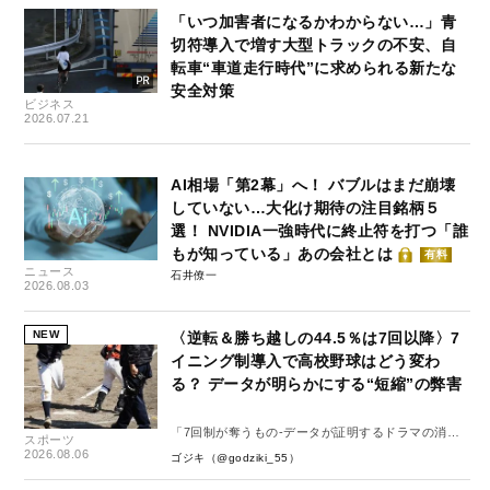
「いつ加害者になるかわからない…」青
切符導入で増す大型トラックの不安、自
転車“車道走行時代”に求められる新たな
安全対策
ビジネス
2026.07.21
AI相場「第2幕」へ！ バブルはまだ崩壊
していない…大化け期待の注目銘柄５
選！ NVIDIA一強時代に終止符を打つ「誰
もが知っている」あの会社とは
有料
ニュース
石井僚一
2026.08.03
NEW
〈逆転＆勝ち越しの44.5％は7回以降〉7
イニング制導入で高校野球はどう変わ
る？ データが明らかにする“短縮”の弊害
「7回制が奪うもの-データが証明するドラマの消
スポーツ
失-」
2026.08.06
ゴジキ（@godziki_55）