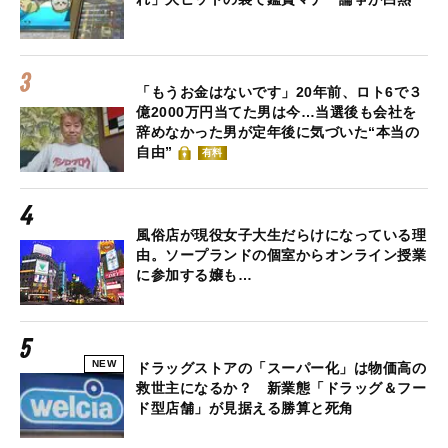
「もうお金はないです」20年前、ロト6で３
億2000万円当てた男は今…当選後も会社を
辞めなかった男が定年後に気づいた“本当の
自由”
有料
風俗店が現役女子大生だらけになっている理
由。ソープランドの個室からオンライン授業
に参加する嬢も…
NEW
ドラッグストアの「スーパー化」は物価高の
救世主になるか？ 新業態「ドラッグ＆フー
ド型店舗」が見据える勝算と死角