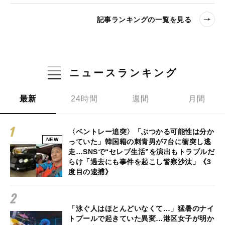
記事ランキングの一覧を見る
ニュースランキング
最新
24時間
週間
月間
〈ベントレー追突〉「ぶつかる可能性は分か
NEW
っていた」韓国籍の刺青男が7台に衝突し逃
走…SNSで“セレブ生活”を演出もトラブルだ
らけ「過去にも事件を起こし警察沙汰」《3
度目の逮捕》
「泳ぐ人はほとんどいなくて…」猛暑のナイ
トプールで起きていた異変…港区女子が明か