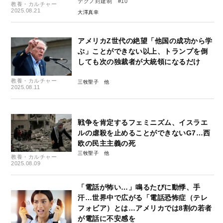
テクノ封建制 #10
教養・カルチャー
2025.08.21
大澤真幸
アメリカZ世代の絶望「他国の成功から学
ぶ」ことができない以上、トランプを倒
しても次の独裁者が大統領になるだけ
教養・カルチャー
三牧聖子
2025.08.11
戦争を肯定するフェミニズム、イスラエ
ルの虐殺を止めることができないG7…西
欧の民主主義の死
三牧聖子
教養・カルチャー
2025.08.09
「電話が怖い…」鳴るたびに動悸、手
汗…世界中で広がる「電話恐怖症（テレ
フォビア）とは…アメリカでは8割の若者
が電話に不安感を