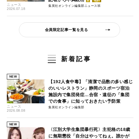
ニュース
集英社オンライン編集部ニュース班
2026.07.18
会員限定記事一覧を見る
新着記事
NEW
【192人食中毒】「清潔で品数の多い感じ
のいいレストラン」静岡のスポーツ宿泊
施設内で集団発症…合宿・遠征の「集団
での食事」に知っておきたい予防策
ニュース
集英社オンライン編集部
2026.08.08
NEW
〈江別大学生集団暴行死〉主犯格の18歳
に無期懲役「自分はやってねぇ。誰かが