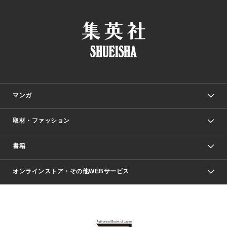
マンガ
取材・ファッション
少年マンガ
週刊少年ジャンプ
書籍
ファッション・美容
青年マンガ
ジャンプSQ.
Seventeen
週刊ヤングジャンプ
オンラインストア・その他WEBサービス
文芸・文庫・総合
芸能・情報・スポーツ
少女マンガ
Vジャンプ
non-no Web
ヤングジャンプ定期購読デジタル
すばる
Myojo
オンラインストア
りぼん
学芸・ノンフィクション・新書
最強ジャンプ
女性マンガ
@BAILA
ヤンジャン＋
小説すばる
週プレNEWS
マーガレット
集英社OTOコンテンツ
集英社 学芸編集部
少年ジャンプ＋
その他WEBサービス
クッキー