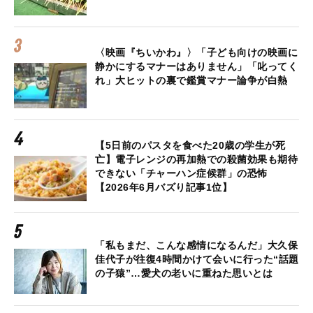
〈映画『ちいかわ』〉「子ども向けの映画に
静かにするマナーはありません」「叱ってく
れ」大ヒットの裏で鑑賞マナー論争が白熱
【5日前のパスタを食べた20歳の学生が死
亡】電子レンジの再加熱での殺菌効果も期待
できない「チャーハン症候群」の恐怖
【2026年6月バズり記事1位】
「私もまだ、こんな感情になるんだ」大久保
佳代子が往復4時間かけて会いに行った“話題
の子猿”…愛犬の老いに重ねた思いとは