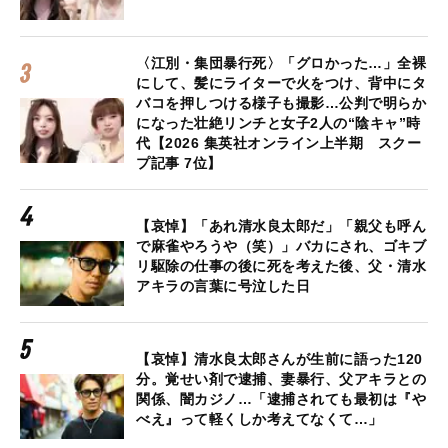
〈江別・集団暴行死〉「グロかった…」全裸
にして、髪にライターで火をつけ、背中にタ
バコを押しつける様子も撮影…公判で明らか
になった壮絶リンチと女子2人の“陰キャ”時
代【2026 集英社オンライン上半期 スクー
プ記事 7位】
【哀悼】「あれ清水良太郎だ」「親父も呼ん
で麻雀やろうや（笑）」バカにされ、ゴキブ
リ駆除の仕事の後に死を考えた後、父・清水
アキラの言葉に号泣した日
【哀悼】清水良太郎さんが生前に語った120
分。覚せい剤で逮捕、妻暴行、父アキラとの
関係、闇カジノ…「逮捕されても最初は『や
べえ』って軽くしか考えてなくて…」