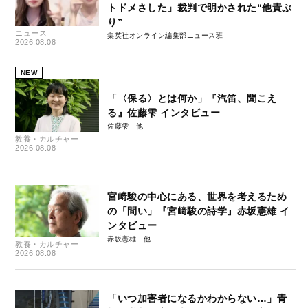
トドメさした」裁判で明かされた“他責ぶ
り”
ニュース
集英社オンライン編集部ニュース班
2026.08.08
NEW
「〈保る〉とは何か」『汽笛、聞こえ
る』佐藤雫 インタビュー
佐藤雫
教養・カルチャー
2026.08.08
宮﨑駿の中心にある、世界を考えるため
の「問い」『宮﨑駿の詩学』赤坂憲雄 イ
ンタビュー
赤坂憲雄
教養・カルチャー
2026.08.08
「いつ加害者になるかわからない…」青