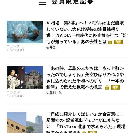
会員限定記事
AI相場「第2幕」へ！ バブルはまだ崩壊
していない…大化け期待の注目銘柄５
選！ NVIDIA一強時代に終止符を打つ「誰
もが知っている」あの会社とは
有料
ニュース
石井僚一
2026.08.03
「あの時、広島の人たちは、もっと熱か
ったのでしょうね」美空ひばりのつぶや
きに込められた平和への祈り…『一本の
鉛筆』で伝えた反戦への意志
有料
エンタメ
佐藤剛
2025.08.06
「日経に紹介してほしい」が合言葉に…
新聞社の“記者流出ドミノ”が止まらな
い 「TikToker化まで求められた」現場
記者から不満続出
有料