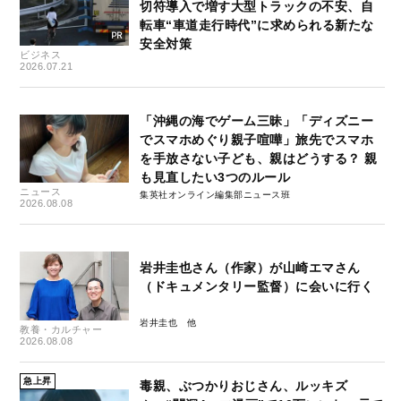
切符導入で増す大型トラックの不安、自
転車“車道走行時代”に求められる新たな
安全対策
ビジネス
2026.07.21
「沖縄の海でゲーム三昧」「ディズニー
でスマホめぐり親子喧嘩」旅先でスマホ
を手放さない子ども、親はどうする？ 親
も見直したい3つのルール
ニュース
集英社オンライン編集部ニュース班
2026.08.08
岩井圭也さん（作家）が山崎エマさん
（ドキュメンタリー監督）に会いに行く
岩井圭也
教養・カルチャー
2026.08.08
急上昇
毒親、ぶつかりおじさん、ルッキズ