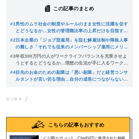
この記事のまとめ
#1
男性のムラ社会の制度やルールのまま女性に活躍を促す
とどうなるか…女性の管理職比率の上昇だけを目指すこ
とが招く悲劇
#2
日本企業の「ジョブ型雇用」を阻む解雇法制や降格人事
の難しさ「それでも従来のメンバーシップ雇用にメリッ
トがないわけではない」とされる理由
#3
年収300万円の人がワークライフバランスを充実させよ
うとするとどうなるか…理想の生活が手に入るワークと
ライフの比重の見つけ方
#4
目先のお金のための副業は「悪い副業」だと経営コンサ
ルタントが言い切る理由…自分の成長につながらない仕
事で疲弊することが招く最悪の事態を防ぐには
ビジネス
こちらの記事もおすすめ
「どう聞けばいい？」ChatGPTに推奨された銘柄