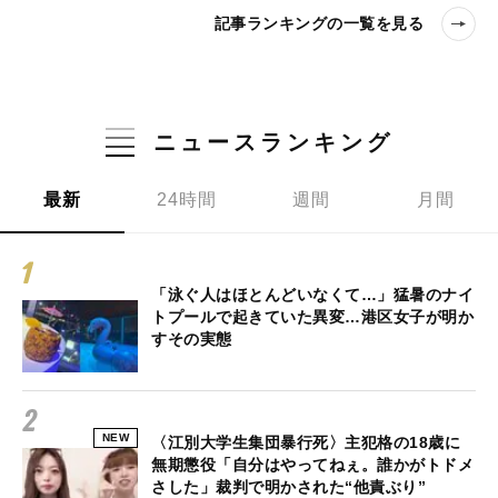
記事ランキングの一覧を見る
ニュースランキング
最新
24時間
週間
月間
「泳ぐ人はほとんどいなくて…」猛暑のナイ
トプールで起きていた異変…港区女子が明か
すその実態
NEW
〈江別大学生集団暴行死〉主犯格の18歳に
無期懲役「自分はやってねぇ。誰かがトドメ
さした」裁判で明かされた“他責ぶり”