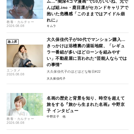
ム…“闇深4コマ漫画”で10万いいね、元で
んぱ組.inc・鹿目凛がセカンドキャリアで
抱いた危機感「このままではアイドル崩
れに」
教養・カルチャー
2026.08.08
キムラ
大久保佳代子が50代でマンション購入…
急上昇
きっかけは浴槽裏の湯垢地獄、「レギュ
ラー番組が多いほどローンを組みやす
い」不動産屋に言われた“芸能人ならでは
の事情”
エンタメ
大久保佳代子のほどほどな毎日#22
2026.08.08
大久保佳代子
名画の歴史と背景を知り、時空を超えて
旅をする『旅から生まれた名画』中野京
子 インタビュー
中野京子
教養・カルチャー
2026.08.08