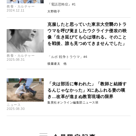
『電話恐怖症』#1
教養・カルチャー
2024.12.11
大野萌子
克服したと思っていた東京大空襲のトラ
ウマを呼び覚ましたウクライナ侵攻の映
像「生き延びても心は壊れる。そのこと
を戦後、誰も見つめてきませんでした」
教養・カルチャー
「ルポ 戦争トラウマ」#4
2025.08.31
後藤遼太
「夫は部活に奪われた」「教師と結婚す
るんじゃなかった」Xにあふれる妻の嘆
き…改革が進まぬ教育現場の限界
集英社オンライン編集部ニュース班
ニュース
2025.08.30