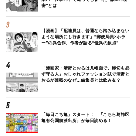
密”とは
【漫画】「配達員は、普通なら踏み込まない
ような場所にも行きます」“郵便局員×ホラ
ー”の異色作、作者が語る“怪異の原点”
「漫画家・清野とおるは几帳面で、締切も必
ず守る人」おしゃれファッション誌で清野と
おるが連載のなぜ…編集長とは飲み友？
「毎日こち亀」スタート！ 『こちら葛飾区
亀有公園前派出所』が毎日読める！