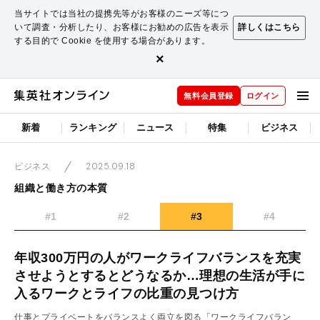
当サイトでは当社の提携先等がお客様のニーズ等につ
いて調査・分析したり、お客様にお勧めの広告を表示
詳しくはこちら
する目的で Cookie を使用する場合があります。
×
無料会員登録
ログイン
新着
ランキング
ニュース
特集
ビジネス
2025.09.18
ビジネス
組織と働き方の本質
#1
#2
#3
#4
年収300万円の人がワークライフバランスを充実
させようとするとどうなるか…理想の生活が手に
入るワークとライフの比重の見つけ方
仕事とプライベートをバランスよく両立を図る「ワークライフバラン