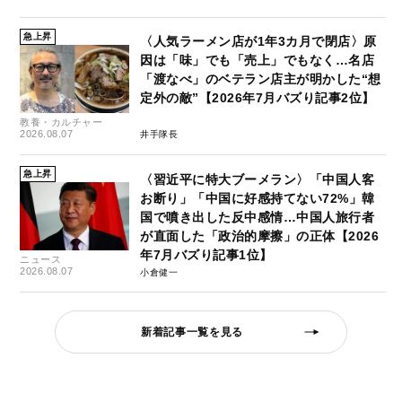
急上昇
〈人気ラーメン店が1年3カ月で閉店〉原
因は「味」でも「売上」でもなく…名店
「渡なべ」のベテラン店主が明かした“想
定外の敵”【2026年7月バズり記事2位】
教養・カルチャー
2026.08.07
井手隊長
急上昇
〈習近平に特大ブーメラン〉「中国人客
お断り」「中国に好感持てない72%」韓
国で噴き出した反中感情…中国人旅行者
が直面した「政治的摩擦」の正体【2026
年7月バズり記事1位】
ニュース
2026.08.07
小倉健一
新着記事一覧を見る