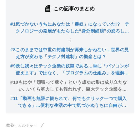
この記事のまとめ
#1
気づかないうちにあなたは「農奴」になっていた!? テ
クノロジーの発展がもたらした“身分制経済”の恐ろしい
全貌...
#8
このままでは中世の封建制が再来しかねない…世界の見
え方が変わる「テクノ封建制」の概念とは？
#9
既に我々はテック企業の奴隷である…単に「パソコンが
使えます」ではなく、「プログラムの仕組み」を理解す
ることがクラウド農奴からの脱却の鍵
#10
もはや「頑張って稼ぐ」という成功の形は成り立たな
い...いくら努力しても報われず、巨大テック企業を富
ませるだけだと言える理由
#11
「動画も無限に観られて、何でもクリック一つで購入
できる」...便利な生活の中で気づかぬうちに自由が奪
われ続ける“テクノ封建制”の真の恐怖とは
教養・カルチャー