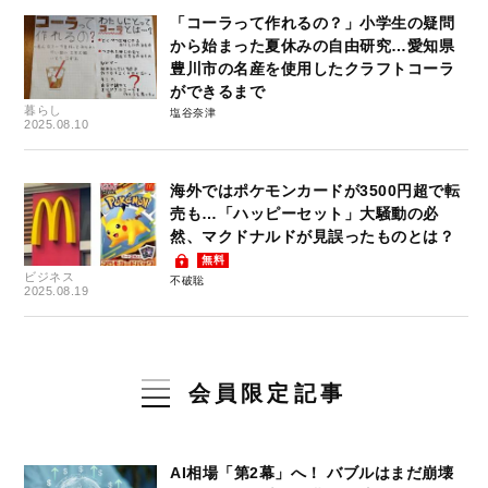
「コーラって作れるの？」小学生の疑問
から始まった夏休みの自由研究…愛知県
豊川市の名産を使用したクラフトコーラ
ができるまで
暮らし
塩谷奈津
2025.08.10
海外ではポケモンカードが3500円超で転
売も…「ハッピーセット」大騒動の必
然、マクドナルドが見誤ったものとは？
無料
ビジネス
不破聡
2025.08.19
会員限定記事
AI相場「第2幕」へ！ バブルはまだ崩壊