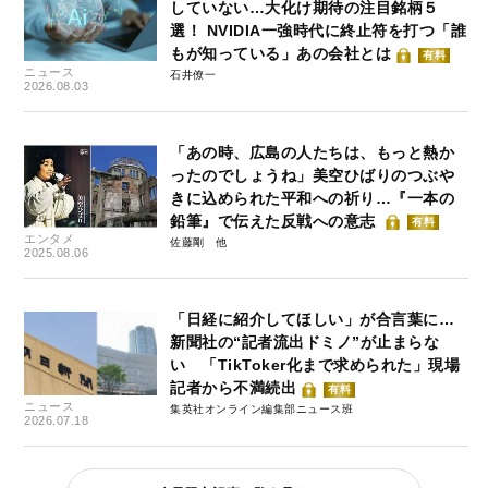
していない…大化け期待の注目銘柄５
選！ NVIDIA一強時代に終止符を打つ「誰
もが知っている」あの会社とは
有料
ニュース
石井僚一
2026.08.03
「あの時、広島の人たちは、もっと熱か
ったのでしょうね」美空ひばりのつぶや
きに込められた平和への祈り…『一本の
鉛筆』で伝えた反戦への意志
有料
エンタメ
佐藤剛
2025.08.06
「日経に紹介してほしい」が合言葉に…
新聞社の“記者流出ドミノ”が止まらな
い 「TikToker化まで求められた」現場
記者から不満続出
有料
ニュース
集英社オンライン編集部ニュース班
2026.07.18