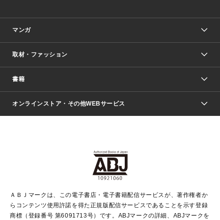
マンガ
取材・ファッション
少年マンガ
週刊少年ジャンプ
書籍
ファッション・美容
青年マンガ
ジャンプSQ.
Seventeen
週刊ヤングジャンプ
オンラインストア・その他WEBサービス
文芸・文庫・総合
芸能・情報・スポーツ
少女マンガ
Vジャンプ
non-no Web
ヤングジャンプ定期購読デジタル
すばる
Myojo
オンラインストア
りぼん
学芸・ノンフィクション・新書
最強ジャンプ
女性マンガ
@BAILA
ヤンジャン＋
小説すばる
週プレNEWS
マーガレット
集英社OTOコンテンツ
集英社 学芸編集部
少年ジャンプ＋
その他WEBサービス
クッキー
ライトノベル・ノベライズ
MAQUIA ONLINE
となりのヤングジャンプ
集英社 文芸ステーション
週プレ グラジャパ！
別冊マーガレット
SHUEISHA MANGA-ART HERITAGE
集英社 ビジネス書
ゼブラック
ココハナ
SHUEISHA ADNAVI
SPUR.JP
集英社Webマガジン Cobalt
グランドジャンプ
web 集英社文庫
キッズ
web Sportiva
マンガMee
ジャンプキャラクターズストア
集英社新書
ジャンプルーキー！
月刊オフィスユー
ＡＢＪマークは、この電子書店・電子書籍配信サービスが、著作権者か
EDITOR'S LAB
LEE
集英社オレンジ文庫
ウルトラジャンプ
青春と読書
パラスポ＋！
らコンテンツ使用許諾を得た正規版配信サービスであることを示す登録
集英社みらい文庫
リマコミ＋
HAPPY PLUS STORE
集英社新書プラス
ジャンプTOON
商標（登録番号 第6091713号）です。ABJマークの詳細、ABJマークを
Marisol
シフォン文庫