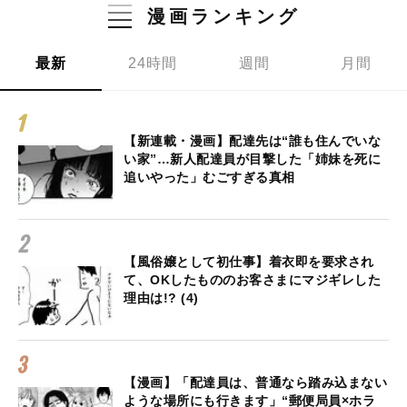
漫画ランキング
最新
24時間
週間
月間
【新連載・漫画】配達先は“誰も住んでいな
い家”…新人配達員が目撃した「姉妹を死に
追いやった」むごすぎる真相
【風俗嬢として初仕事】着衣即を要求され
て、OKしたもののお客さまにマジギレした
理由は!? (4)
【漫画】「配達員は、普通なら踏み込まない
ような場所にも行きます」“郵便局員×ホラ