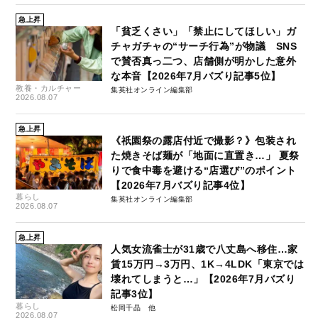
急上昇
「貧乏くさい」「禁止にしてほしい」ガ
チャガチャの“サーチ行為”が物議 SNS
で賛否真っ二つ、店舗側が明かした意外
な本音【2026年7月バズり記事5位】
教養・カルチャー
集英社オンライン編集部
2026.08.07
急上昇
《祇園祭の露店付近で撮影？》包装され
た焼きそば麺が「地面に直置き…」 夏祭
りで食中毒を避ける“店選び”のポイント
【2026年7月バズり記事4位】
暮らし
集英社オンライン編集部
2026.08.07
急上昇
人気女流雀士が31歳で八丈島へ移住…家
賃15万円→3万円、1K→4LDK「東京では
壊れてしまうと…」【2026年7月バズり
記事3位】
暮らし
松岡千晶
2026.08.07