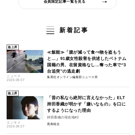
会員限定記事一覧を見る
新着記事
急上昇
≪飯能≫「腹が減って食べ物を盗もう
と…」91歳女性殺害を供述したベトナム
国籍の男、在留資格なし…奪った車で“3
台追突”の逃走劇
ニュース
集英社オンライン編集部ニュース班
2026.08.07
急上昇
「昔の私なら絶対に言えなかった」ELT
持田香織が明かす「嫌いなもの」を口に
するようになった理由
持田香織の現在地#2
エンタメ
黒島暁生
2026.08.07