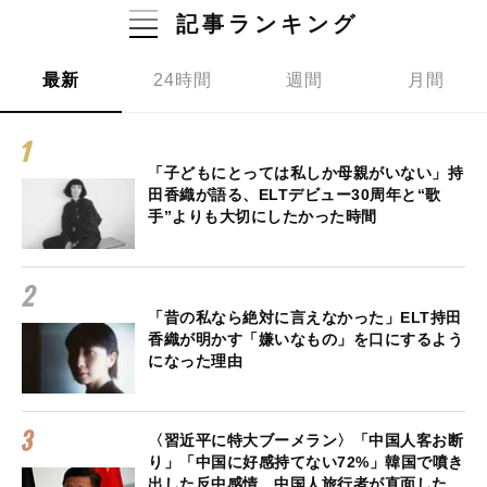
記事ランキング
最新
24時間
週間
月間
「子どもにとっては私しか母親がいない」持
田香織が語る、ELTデビュー30周年と“歌
手”よりも大切にしたかった時間
「昔の私なら絶対に言えなかった」ELT持田
香織が明かす「嫌いなもの」を口にするよう
になった理由
〈習近平に特大ブーメラン〉「中国人客お断
り」「中国に好感持てない72%」韓国で噴き
出した反中感情…中国人旅行者が直面した