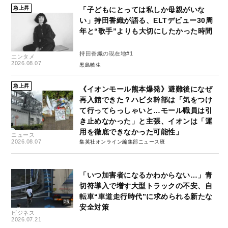
急上昇
「子どもにとっては私しか母親がいな
い」持田香織が語る、ELTデビュー30周
年と“歌手”よりも大切にしたかった時間
持田香織の現在地#1
エンタメ
2026.08.07
黒島暁生
急上昇
《イオンモール熊本爆発》避難後になぜ
再入館できた？ハビタ幹部は「気をつけ
て行ってらっしゃいと…モール職員は引
き止めなかった」と主張、イオンは「運
用を徹底できなかった可能性」
ニュース
2026.08.07
集英社オンライン編集部ニュース班
「いつ加害者になるかわからない…」青
切符導入で増す大型トラックの不安、自
転車“車道走行時代”に求められる新たな
安全対策
ビジネス
2026.07.21