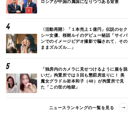
ロシアが中国の属国になりつつある背景
〈活動再開〉「１本売上１億円」伝説のセク
シー女優、桜樹ルイのデビュー秘話「サイパ
ンでのイメージビデオ撮影で騙されて、その
ままズルズル…」
「独房内のカメラに見せつけるように服を脱
いだ」拘置所では３回も懲罰房送りに！ 美
魔女グラドル岩本和子（48）が拘置所で見
た「この世の地獄」
ニュースランキングの一覧を見る