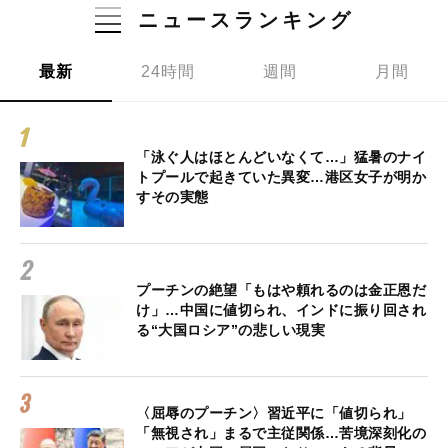
ニュースランキング
最新
24時間
週間
月間
「泳ぐ人はほとんどいなくて…」猛暑のナイ
トプールで起きていた異変…港区女子が明か
すその実態
プーチンの絶望「もはや頼れるのは金正恩だ
け」…中国に値切られ、インドに振り回され
る“大国ロシア”の悲しい現実
〈屈辱のプーチン〉習近平に「値切られ」
「無視され」まるで主従関係…苦境深刻化の