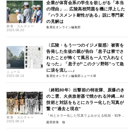
企業が体育会系の学生を欲しがる「本当
の理由」… 広陵高校問題を機に浮上した
「ハラスメント耐性がある」説に専門家
の見解は
教養・カルチャー
集英社オンライン編集部
2025.08.20
〈広陵・もう一つのイジメ疑惑〉被害を
告発した生徒の親が告白「息子は寮でさ
れたことが怖くて風呂も一人で入れなく
なった」「息子が“このクソ野郎”って急
に涙を流し…」
ニュース
2025.08.16
集英社オンライン編集部ニュース班
〈終戦80年〉出撃前の特攻隊、原爆のき
のこ雲、火炎放射器で焼かれる沖縄…AI
技術と対話をもとにカラー化した写真が
繋ぐ“過去と現在”
『AIとカラー化した写真でよみがえる戦前・戦争』
教養・カルチャー
より
2025.08.14
庭田杏珠