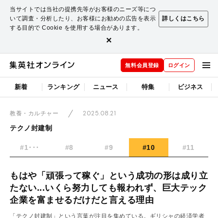
当サイトでは当社の提携先等がお客様のニーズ等につ
いて調査・分析したり、お客様にお勧めの広告を表示
詳しくはこちら
する目的で Cookie を使用する場合があります。
×
無料会員登録
ログイン
新着
ランキング
ニュース
特集
ビジネス
2025.08.21
教養・カルチャー
テクノ封建制
#1･･･
#8
#9
#10
#11
もはや「頑張って稼ぐ」という成功の形は成り立
たない...いくら努力しても報われず、巨大テック
企業を富ませるだけだと言える理由
「テクノ封建制」という言葉が注目を集めている。ギリシャの経済学者