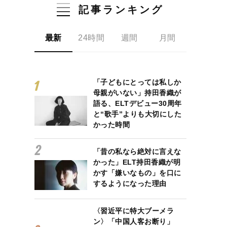
記事ランキング
最新
24時間
週間
月間
「子どもにとっては私しか
母親がいない」持田香織が
語る、ELTデビュー30周年
と“歌手”よりも大切にした
かった時間
「昔の私なら絶対に言えな
かった」ELT持田香織が明
かす「嫌いなもの」を口に
するようになった理由
〈習近平に特大ブーメラ
ン〉「中国人客お断り」