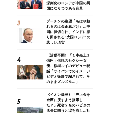
深刻化のロシアが中国の属
国になりつつある背景
プーチンの絶望「もはや頼
れるのは金正恩だけ」…中
国に値切られ、インドに振
り回される“大国ロシア”の
悲しい現実
〈活動再開〉「１本売上１
億円」伝説のセクシー女
優、桜樹ルイのデビュー秘
話「サイパンでのイメージ
ビデオ撮影で騙されて、そ
のままズルズル…」
《イオン爆発》「売上金を
金庫に戻すよう指示し
た？」死者２名のハビタの
店長に問うと涙を流し…社