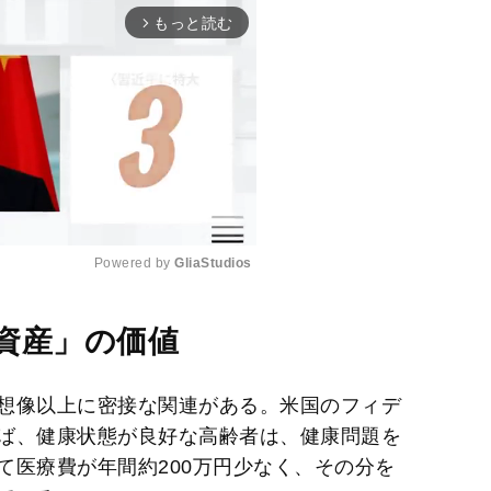
もっと読む
arrow_forward_ios
Powered by 
GliaStudios
M
資産」の価値
u
t
想像以上に密接な関連がある。米国のフィデ
e
ば、健康状態が良好な高齢者は、健康問題を
て医療費が年間約200万円少なく、その分を