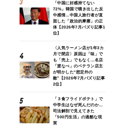
「中国に好感持てない
72%」韓国で噴き出した反
中感情…中国人旅行者が直
面した「政治的摩擦」の正
体【2026年7月バズり記事1
位】
〈人気ラーメン店が1年3カ
月で閉店〉原因は「味」で
も「売上」でもなく…名店
「渡なべ」のベテラン店主
が明かした“想定外の
敵”【2026年7月バズり記事
2位】
「３食フライドポテト」で
中学生はなぜ死んだのか…
司法解剖で見えてきた
「500円生活」の過酷な現
実