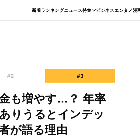
特集一覧を見る
漫画一覧を見る
新着
ランキング
ニュース
特集
ビジネス
エンタメ
漫
養・カルチャー
暮らし
スポーツ
ヘルスケア
美容
グルメ
#2
#3
金も増やす…？ 年率
ありうるとインデッ
者が語る理由