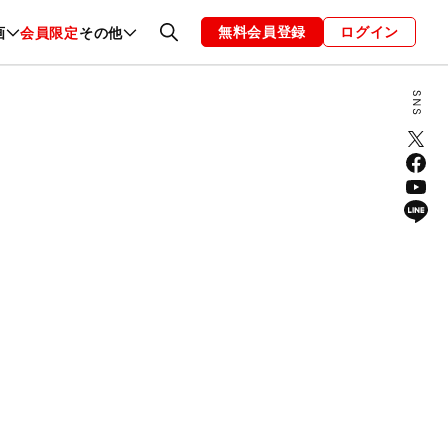
無料会員登録
ログイン
画
会員限定
その他
ファッション
恋愛・結婚
編集部
お知らせ