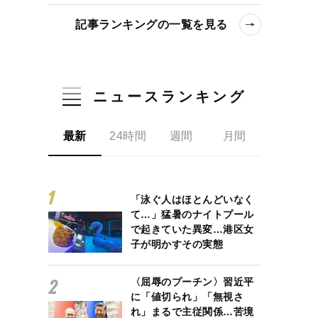
記事ランキングの一覧を見る
ニュースランキング
最新
24時間
週間
月間
「泳ぐ人はほとんどいなく
て…」猛暑のナイトプール
で起きていた異変…港区女
子が明かすその実態
〈屈辱のプーチン〉習近平
に「値切られ」「無視さ
れ」まるで主従関係…苦境