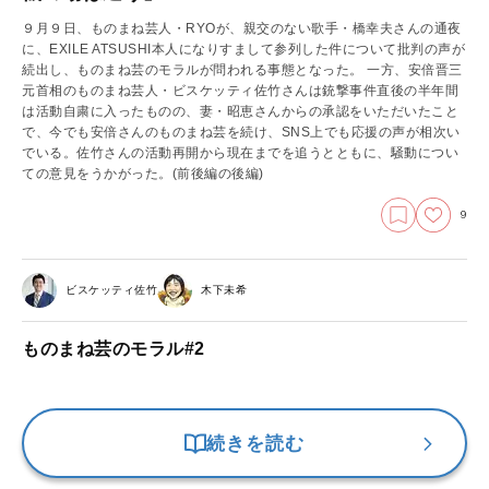
９月９日、ものまね芸人・RYOが、親交のない歌手・橋幸夫さんの通夜
に、EXILE ATSUSHI本人になりすまして参列した件について批判の声が
続出し、ものまね芸のモラルが問われる事態となった。 一方、安倍晋三
元首相のものまね芸人・ビスケッティ佐竹さんは銃撃事件直後の半年間
は活動自粛に入ったものの、妻・昭恵さんからの承認をいただいたこと
で、今でも安倍さんのものまね芸を続け、SNS上でも応援の声が相次い
でいる。佐竹さんの活動再開から現在までを追うとともに、騒動につい
ての意見をうかがった。
(前後編の後編)
9
ビスケッティ佐竹
木下未希
ものまね芸のモラル#2
続きを読む