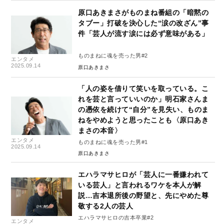
原口あきまさがものまね番組の「暗黙の
タブー」打破を決心した“涙の改ざん”事
件「芸人が流す涙には必ず意味がある」
ものまねに魂を売った男#2
エンタメ
2025.09.14
原口あきまさ
「人の姿を借りて笑いを取っている。こ
れを芸と言っていいのか」明石家さんま
の憑依を続けて“自分”を見失い、ものま
ねをやめようと思ったことも〈原口あき
まさの本音〉
エンタメ
ものまねに魂を売った男#1
2025.09.14
原口あきまさ
エハラマサヒロが「芸人に一番嫌われて
いる芸人」と言われるワケを本人が解
説…吉本退所後の野望と、先にやめた尊
敬する2人の芸人
エハラマサヒロの吉本卒業#2
エンタメ