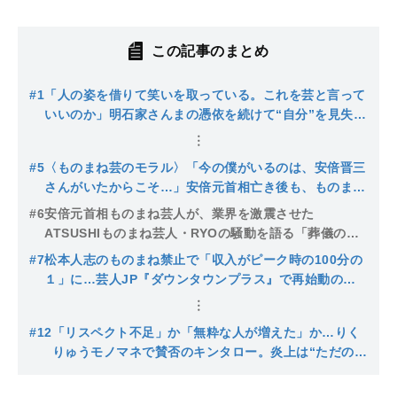
この記事のまとめ
#1
「人の姿を借りて笑いを取っている。これを芸と言って
いいのか」明石家さんまの憑依を続けて“自分”を見失
い、ものまねをやめようと思ったことも〈原口あきまさ
の本音〉
#5
〈ものまね芸のモラル〉「今の僕がいるのは、安倍晋三
さんがいたからこそ…」安倍元首相亡き後も、ものまね
を続けるきっかけとなった妻・昭恵さんからの言葉と涙
#6
安倍元首相ものまね芸人が、業界を激震させた
ATSUSHIものまね芸人・RYOの騒動を語る「葬儀の場
は違う」
#7
松本人志のものまね禁止で「収入がピーク時の100分の
１」に…芸人JP『ダウンタウンプラス』で再始動の松
本については「仕事も収入も激減したけど、ネガティブ
に思ったことはない」
#12
「リスペクト不足」か「無粋な人が増えた」か…りく
りゅうモノマネで賛否のキンタロー。炎上は“ただの
SNS騒動”ではない