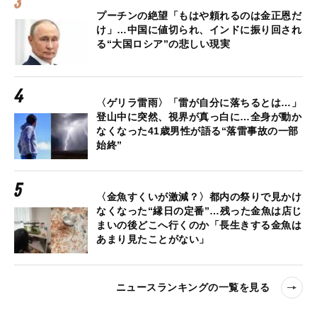
プーチンの絶望「もはや頼れるのは金正恩だ
け」…中国に値切られ、インドに振り回され
る“大国ロシア”の悲しい現実
〈ゲリラ雷雨〉「雷が自分に落ちるとは…」
登山中に突然、視界が真っ白に…全身が動か
なくなった41歳男性が語る“落雷事故の一部
始終”
〈金魚すくいが激減？〉都内の祭りで見かけ
なくなった“縁日の定番”…残った金魚は店じ
まいの後どこへ行くのか「長生きする金魚は
あまり見たことがない」
ニュースランキングの一覧を見る