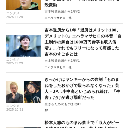
殻変動
吉本興業退所から1年#2
エンタメ
2025.11.29
エハラマサヒロ
吉本退所から1年「退所はメリット100、
デメリット0」エハラマサヒロの本音「自
主制作の舞台は1600万円赤字も収入倍
増」…それでもフリーになって痛感した
吉本のすごさとは
エンタメ
吉本興業退所から1年#1
2025.11.29
エハラマサヒロ
きっかけはヤンキーからの強制「ものま
ねをしたおかげで殴られなくなった」芸
人・JP…小中高といじめられ続け、「牛
舎」だけが逃げ場所だった
生きるためのものまね#2
エンタメ
2025.10.31
JP
松本人志のものまね禁止で「収入がピー