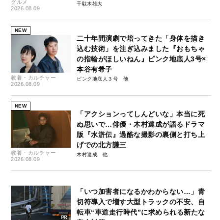
グルメ
千駄木雄大
2026.08.09
NEW
二十年間演劇で培ってきた「身体を描き
込む技術」を注ぎ込みました『おもちゃ
の指輪がほしいねん』ピンク地底人3号×
本谷有希子
教養・カルチャー
ピンク地底人３号
2026.08.09
NEW
「アクションってしんどいな」本当に死
ぬ思いで…俳優・木村達成が語るドラマ
版『水滸伝』過酷な撮影の裏側と打ち上
げでの北方謙三
教養・カルチャー
木村達成
2026.08.09
「いつ加害者になるかわからない…」青
切符導入で増す大型トラックの不安、自
転車“車道走行時代”に求められる新たな