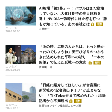
AI相場「第2幕」へ！ バブルはまだ崩壊
していない…大化け期待の注目銘柄５
選！ NVIDIA一強時代に終止符を打つ「誰
もが知っている」あの会社とは
有料
ニュース
石井僚一
2026.08.03
「あの時、広島の人たちは、もっと熱か
ったのでしょうね」美空ひばりのつぶや
きに込められた平和への祈り…『一本の
鉛筆』で伝えた反戦への意志
有料
エンタメ
佐藤剛
2025.08.06
「日経に紹介してほしい」が合言葉に…
新聞社の“記者流出ドミノ”が止まらな
い 「TikToker化まで求められた」現場
記者から不満続出
有料
ニュース
集英社オンライン編集部ニュース班
2026.07.18