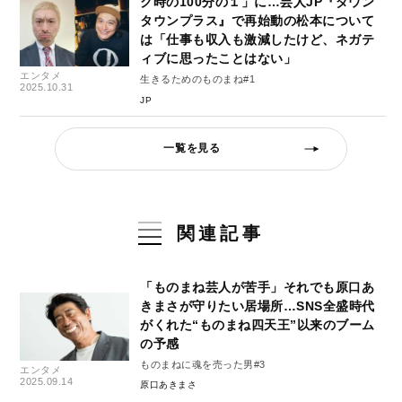
ク時の100分の１」に…芸人JP『ダウン
タウンプラス』で再始動の松本について
は「仕事も収入も激減したけど、ネガテ
ィブに思ったことはない」
エンタメ
生きるためのものまね#1
2025.10.31
JP
一覧を見る
関連記事
「ものまね芸人が苦手」それでも原口あ
きまさが守りたい居場所…SNS全盛時代
がくれた“ものまね四天王”以来のブーム
の予感
ものまねに魂を売った男#3
エンタメ
2025.09.14
原口あきまさ