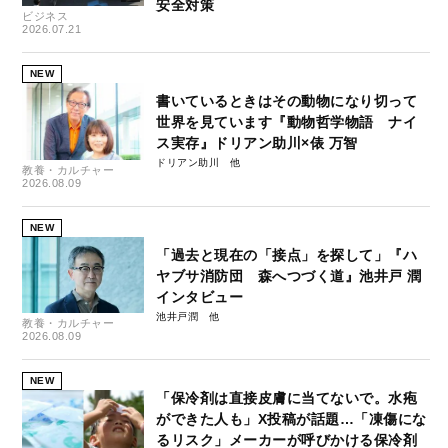
安全対策
ビジネス
2026.07.21
NEW
書いているときはその動物になり切って
世界を見ています『動物哲学物語 ナイ
ス実存』ドリアン助川×俵 万智
ドリアン助川
教養・カルチャー
2026.08.09
NEW
「過去と現在の「接点」を探して」『ハ
ヤブサ消防団 森へつづく道』池井戸 潤
インタビュー
池井戸潤
教養・カルチャー
2026.08.09
NEW
「保冷剤は直接皮膚に当てないで。水疱
ができた人も」X投稿が話題…「凍傷にな
るリスク」メーカーが呼びかける保冷剤