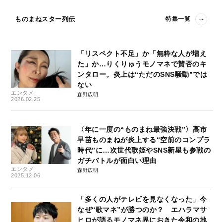
ものまねスター列伝
特集一覧
「リスペクト不足」か「無粋な人が増え
た」か…りくりゅうモノマネで賛否のキ
ンタロー。炎上は“ただのSNS騒動”では
ない
エンタメ
森野広明
2026.02.25
〈年に一度の“ものまね最強決戦”〉高市
早苗ものまねが炎上する“空前のコンプラ
時代”に…次世代歌姫やSNS新星も参戦の
ガチバトルが面白い理由
エンタメ
森野広明
2025.12.06
「多くの人がテレビを見なくなった」今
なぜ“歌マネ”が勝つのか？ エハラマサ
ヒロが語るモノマネ界におきた令和の地