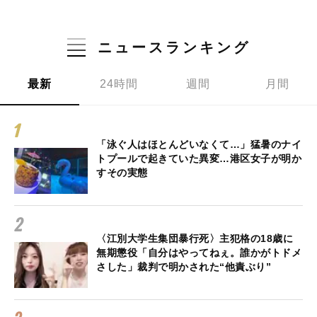
ニュースランキング
最新
24時間
週間
月間
「泳ぐ人はほとんどいなくて…」猛暑のナイ
トプールで起きていた異変…港区女子が明か
すその実態
〈江別大学生集団暴行死〉主犯格の18歳に
無期懲役「自分はやってねぇ。誰かがトドメ
さした」裁判で明かされた“他責ぶり”