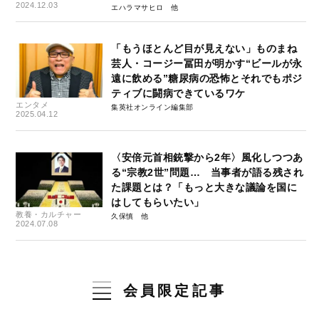
2024.12.03
エハラマサヒロ
「もうほとんど目が見えない」ものまね
芸人・コージー冨田が明かす“ビールが永
遠に飲める”糖尿病の恐怖とそれでもポジ
ティブに闘病できているワケ
エンタメ
集英社オンライン編集部
2025.04.12
〈安倍元首相銃撃から2年〉風化しつつあ
る“宗教2世”問題… 当事者が語る残され
た課題とは？「もっと大きな議論を国に
はしてもらいたい」
教養・カルチャー
久保慎
2024.07.08
会員限定記事