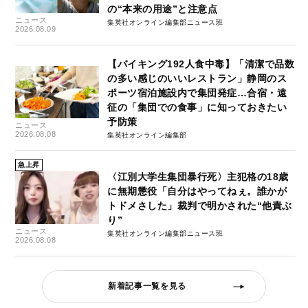
の“本来の用途”と注意点
ニュース
集英社オンライン編集部ニュース班
2026.08.09
【バイキング192人食中毒】「清潔で品数
の多い感じのいいレストラン」静岡のス
ポーツ宿泊施設内で集団発症…合宿・遠
征の「集団での食事」に知っておきたい
予防策
ニュース
2026.08.08
集英社オンライン編集部
急上昇
〈江別大学生集団暴行死〉主犯格の18歳
に無期懲役「自分はやってねぇ。誰かが
トドメさした」裁判で明かされた“他責ぶ
り”
ニュース
集英社オンライン編集部ニュース班
2026.08.08
新着記事一覧を見る