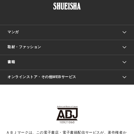
マンガ
取材・ファッション
少年マンガ
週刊少年ジャンプ
書籍
ファッション・美容
青年マンガ
ジャンプSQ.
Seventeen
週刊ヤングジャンプ
オンラインストア・その他WEBサービス
文芸・文庫・総合
芸能・情報・スポーツ
少女マンガ
Vジャンプ
non-no Web
ヤングジャンプ定期購読デジタル
すばる
Myojo
オンラインストア
りぼん
学芸・ノンフィクション・新書
最強ジャンプ
女性マンガ
@BAILA
ヤンジャン＋
小説すばる
週プレNEWS
マーガレット
集英社OTOコンテンツ
集英社 学芸編集部
少年ジャンプ＋
その他WEBサービス
クッキー
ライトノベル・ノベライズ
MAQUIA ONLINE
となりのヤングジャンプ
集英社 文芸ステーション
週プレ グラジャパ！
別冊マーガレット
SHUEISHA MANGA-ART HERITAGE
集英社 ビジネス書
ゼブラック
ココハナ
SHUEISHA ADNAVI
SPUR.JP
集英社Webマガジン Cobalt
グランドジャンプ
web 集英社文庫
キッズ
web Sportiva
マンガMee
ジャンプキャラクターズストア
集英社新書
ジャンプルーキー！
月刊オフィスユー
ＡＢＪマークは、この電子書店・電子書籍配信サービスが、著作権者か
EDITOR'S LAB
LEE