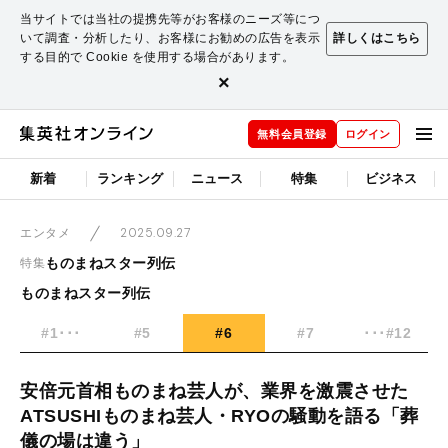
当サイトでは当社の提携先等がお客様のニーズ等につ
いて調査・分析したり、お客様にお勧めの広告を表示
詳しくはこちら
する目的で Cookie を使用する場合があります。
×
無料会員登録
ログイン
新着
ランキング
ニュース
特集
ビジネス
2025.09.27
エンタメ
ものまねスター列伝
特集
ものまねスター列伝
#1･･･
#5
#6
#7
･･･#12
安倍元首相ものまね芸人が、業界を激震させた
ATSUSHIものまね芸人・RYOの騒動を語る「葬
儀の場は違う」