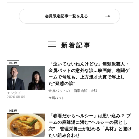
会員限定記事一覧を見る
新着記事
NEW
「泣いてないねんけどな」無頼派芸人・
金属バットの意外な涙…映画館、格闘ゲ
ームで号泣も、上方漫才大賞で浮上し
た“疑惑の涙”
金属バットの「酒辛肉鮪」#61
エンタメ
2026.08.09
金属バット
NEW
「春雨だからヘルシー」は思い込み？ ブ
ームの麻辣湯に潜む“ヘルシーの落とし
穴” 管理栄養士が勧める「具材」と避け
たい組み合わせ