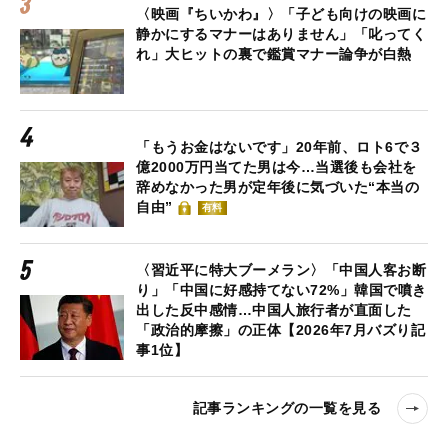
〈映画『ちいかわ』〉「子ども向けの映画に
静かにするマナーはありません」「叱ってく
れ」大ヒットの裏で鑑賞マナー論争が白熱
「もうお金はないです」20年前、ロト6で３
億2000万円当てた男は今…当選後も会社を
辞めなかった男が定年後に気づいた“本当の
自由”
有料
〈習近平に特大ブーメラン〉「中国人客お断
り」「中国に好感持てない72%」韓国で噴き
出した反中感情…中国人旅行者が直面した
「政治的摩擦」の正体【2026年7月バズり記
事1位】
記事ランキングの一覧を見る