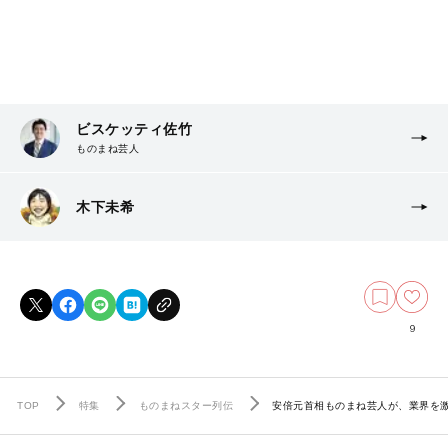
ビスケッティ佐竹
ものまね芸人
木下未希
9
TOP
特集
ものまねスター列伝
安倍元首相ものまね芸人が、業界を激