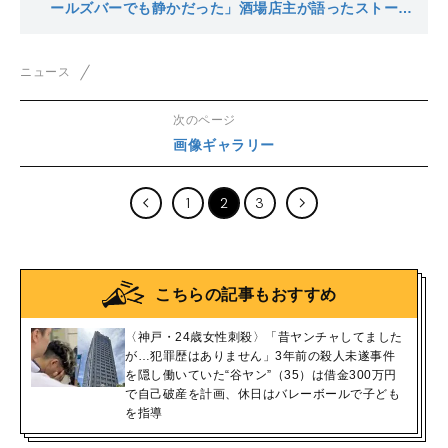
る方法を解説
ールズバーでも静かだった」酒場店主が語ったストーカ
ー男“谷やん”の東京での顔
ニュース
次のページ
画像ギャラリー
1
2
3
こちらの記事もおすすめ
〈神戸・24歳女性刺殺〉「昔ヤンチャしてました
が…犯罪歴はありません」3年前の殺人未遂事件
を隠し働いていた“谷ヤン”（35）は借金300万円
で自己破産を計画、休日はバレーボールで子ども
を指導