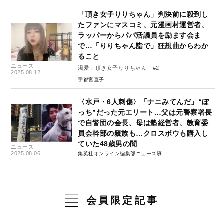
「頂き女子りりちゃん」判決前に殺到し
たファンにマスコミ、元漫画村運営者、
ラッパーからパパ活議員を励ます会ま
で…「りりちゃん詣で」狂想曲からわか
ること
ニュース
渇愛：頂き女子りりちゃん #2
2025.08.12
宇都宮直子
〈水戸・6人刺傷〉「ナニみてんだ」“ぼ
っち”だった元エリート…父は元警察署長
で自警団の会長、母は塾経営者、教育委
員会幹部の親族も…クロスボウも購入し
ていた48歳男の闇
ニュース
2025.08.06
集英社オンライン編集部ニュース班
会員限定記事