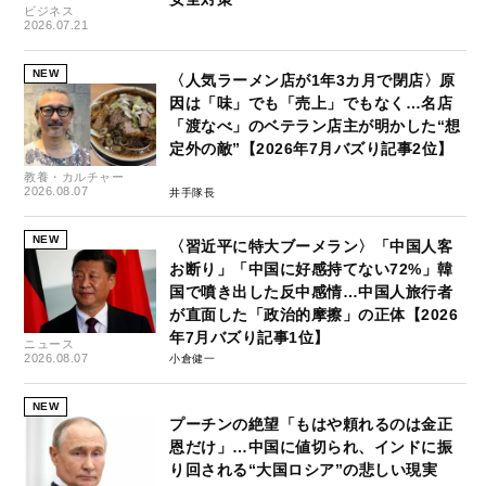
ビジネス
2026.07.21
NEW
〈人気ラーメン店が1年3カ月で閉店〉原
因は「味」でも「売上」でもなく…名店
「渡なべ」のベテラン店主が明かした“想
定外の敵”【2026年7月バズり記事2位】
教養・カルチャー
2026.08.07
井手隊長
NEW
〈習近平に特大ブーメラン〉「中国人客
お断り」「中国に好感持てない72%」韓
国で噴き出した反中感情…中国人旅行者
が直面した「政治的摩擦」の正体【2026
年7月バズり記事1位】
ニュース
2026.08.07
小倉健一
NEW
プーチンの絶望「もはや頼れるのは金正
恩だけ」…中国に値切られ、インドに振
り回される“大国ロシア”の悲しい現実