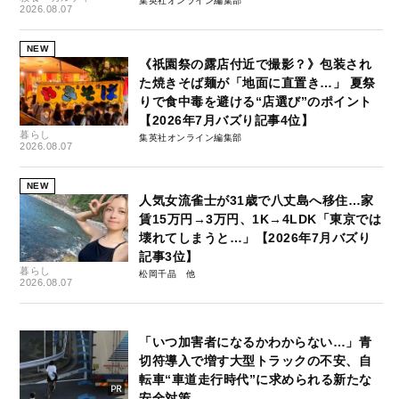
集英社オンライン編集部
2026.08.07
NEW
《祇園祭の露店付近で撮影？》包装され
た焼きそば麺が「地面に直置き…」 夏祭
りで食中毒を避ける“店選び”のポイント
【2026年7月バズり記事4位】
暮らし
集英社オンライン編集部
2026.08.07
NEW
人気女流雀士が31歳で八丈島へ移住…家
賃15万円→3万円、1K→4LDK「東京では
壊れてしまうと…」【2026年7月バズり
記事3位】
暮らし
松岡千晶
2026.08.07
「いつ加害者になるかわからない…」青
切符導入で増す大型トラックの不安、自
転車“車道走行時代”に求められる新たな
安全対策