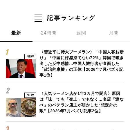
記事ランキング
最新
24時間
週間
月間
〈習近平に特大ブーメラン〉「中国人客お断
NEW
り」「中国に好感持てない72%」韓国で噴き
出した反中感情…中国人旅行者が直面した
「政治的摩擦」の正体【2026年7月バズり記
事1位】
〈人気ラーメン店が1年3カ月で閉店〉原因
NEW
は「味」でも「売上」でもなく…名店「渡な
べ」のベテラン店主が明かした“想定外の
敵”【2026年7月バズり記事2位】