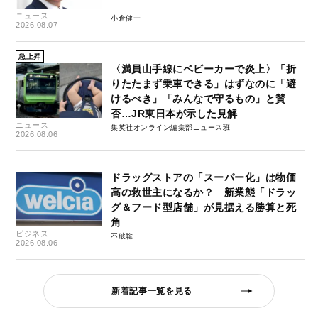
ニュース
小倉健一
2026.08.07
急上昇
〈満員山手線にベビーカーで炎上〉「折
りたたまず乗車できる」はずなのに「避
けるべき」「みんなで守るもの」と賛
否…JR東日本が示した見解
ニュース
集英社オンライン編集部ニュース班
2026.08.06
ドラッグストアの「スーパー化」は物価
高の救世主になるか？ 新業態「ドラッ
グ＆フード型店舗」が見据える勝算と死
角
ビジネス
不破聡
2026.08.06
新着記事一覧を見る