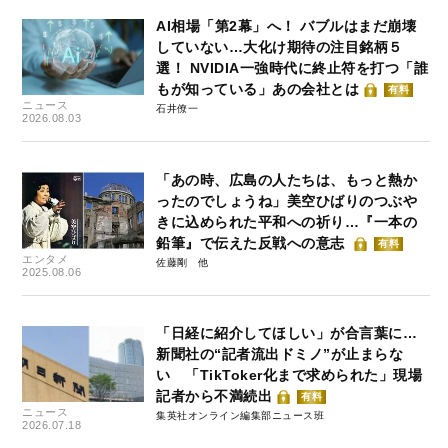
AI相場「第2幕」へ！ バブルはまだ崩壊
していない…大化け期待の注目銘柄５
選！ NVIDIA一強時代に終止符を打つ「誰
もが知っている」あの会社とは
有料
ニュース
石井僚一
2026.08.03
「あの時、広島の人たちは、もっと熱か
ったのでしょうね」美空ひばりのつぶや
きに込められた平和への祈り…『一本の
鉛筆』で伝えた反戦への意志
有料
エンタメ
佐藤剛
2025.08.06
「日経に紹介してほしい」が合言葉に…
新聞社の“記者流出ドミノ”が止まらな
い 「TikToker化まで求められた」現場
記者から不満続出
有料
ニュース
集英社オンライン編集部ニュース班
2026.07.18