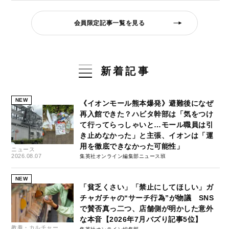
会員限定記事一覧を見る
新着記事
NEW
《イオンモール熊本爆発》避難後になぜ
再入館できた？ハビタ幹部は「気をつけ
て行ってらっしゃいと…モール職員は引
き止めなかった」と主張、イオンは「運
用を徹底できなかった可能性」
ニュース
2026.08.07
集英社オンライン編集部ニュース班
NEW
「貧乏くさい」「禁止にしてほしい」ガ
チャガチャの“サーチ行為”が物議 SNS
で賛否真っ二つ、店舗側が明かした意外
な本音【2026年7月バズり記事5位】
教養・カルチャー