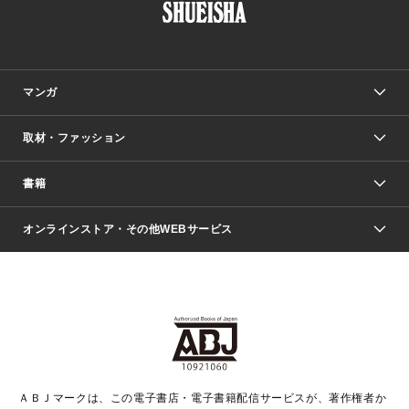
マンガ
取材・ファッション
少年マンガ
週刊少年ジャンプ
書籍
ファッション・美容
青年マンガ
ジャンプSQ.
Seventeen
週刊ヤングジャンプ
オンラインストア・その他WEBサービス
文芸・文庫・総合
芸能・情報・スポーツ
少女マンガ
Vジャンプ
non-no Web
ヤングジャンプ定期購読デジタル
すばる
Myojo
オンラインストア
りぼん
学芸・ノンフィクション・新書
最強ジャンプ
女性マンガ
@BAILA
ヤンジャン＋
小説すばる
週プレNEWS
マーガレット
集英社OTOコンテンツ
集英社 学芸編集部
少年ジャンプ＋
その他WEBサービス
クッキー
ライトノベル・ノベライズ
MAQUIA ONLINE
となりのヤングジャンプ
集英社 文芸ステーション
週プレ グラジャパ！
別冊マーガレット
SHUEISHA MANGA-ART HERITAGE
集英社 ビジネス書
ゼブラック
ココハナ
SHUEISHA ADNAVI
SPUR.JP
集英社Webマガジン Cobalt
グランドジャンプ
web 集英社文庫
キッズ
web Sportiva
マンガMee
ジャンプキャラクターズストア
集英社新書
ジャンプルーキー！
月刊オフィスユー
ＡＢＪマークは、この電子書店・電子書籍配信サービスが、著作権者か
EDITOR'S LAB
LEE
集英社オレンジ文庫
ウルトラジャンプ