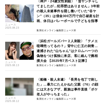
〈神戸・24歳女性刺殺〉「昔ヤンチャし
てましたが…犯罪歴はありません」3年前
の殺人未遂事件を隠し働いていた“谷ヤ
ン”（35）は借金300万円で自己破産を計
画、休日はバレーボールで子どもを指導
ニュース
2025.08.23
集英社オンライン編集部ニュース班
〈浜松ガールズバー２人刺殺〉「テメエ
喧嘩売ってるの？」背中に仁王の刺青…
逮捕された“山ちゃん”はクロムハーツの
偽物をつけ孤独に来店、客に絡んで腕相
撲大会 【2025年7月ベスト記事】
ニュース
2025.08.13
集英社オンライン編集部ニュース班
〈船橋・殺人未遂〉「長男を包丁で刺し
た」…暴力にたえかねた父親（76）の顔
には大きなアザ、親族は事件直後「ボケ
老人がやっちまった」
ニュース
集英社オンライン編集部ニュース班
2025.08.12