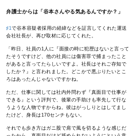
弁護士からは「谷本さんやる気あるんですか？」
♯1
で
谷本容疑者採用の経緯などを証言してくれた運送
会社社長が、再び取材に応じてくれた。
「昨日、社員の1人に『面接の時に犯歴はないと言って
たそうですけど、他の社員には傷害罪で捕まったこと
があると言ってたらしいですよ。社長はそれご存知で
したか？』と言われました。どこかで悪ぶりたいとこ
ろはあったんじゃないですかね。
ただ、仕事に関しては社内外問わず『真面目で仕事が
できる』という評判で、後輩の手助けも率先して行な
うような人物ですからね。彼はがっしりとはしてまし
たけど、身長は170センチもない。
それでも歩き方はガニ股で肩で風を切るような感じだ
ったから、真面目だけど舐められないようにという意