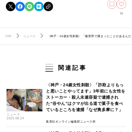
13
TOP
ニュース
〈神戸・24歳女性刺殺〉「傷害罪で捕まったことがあるんだ
関連記事
〈神戸・24歳女性刺殺〉「詐欺よりもっ
と悪いことやってます」3年前にも女性を
ストーカー・殺人未遂容疑で逮捕され
た“谷やん”はクマが出る道で菓子を食べ
ているところを逮捕「なぜ奥多摩に？」
ニュース
2025.08.24
集英社オンライン編集部ニュース班