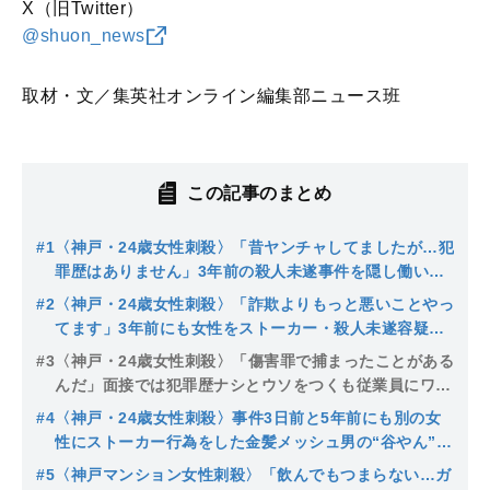
X（旧Twitter）
@shuon_news
取材・文／集英社オンライン編集部ニュース班
この記事のまとめ
#1
〈神戸・24歳女性刺殺〉「昔ヤンチャしてましたが…犯
罪歴はありません」3年前の殺人未遂事件を隠し働いて
いた“谷ヤン”（35）は借金300万円で自己破産を計画、
#2
〈神戸・24歳女性刺殺〉「詐欺よりもっと悪いことやっ
休日はバレーボールで子どもを指導
てます」3年前にも女性をストーカー・殺人未遂容疑で
逮捕された“谷やん”はクマが出る道で菓子を食べている
#3
〈神戸・24歳女性刺殺〉「傷害罪で捕まったことがある
ところを逮捕「なぜ奥多摩に？」
んだ」面接では犯罪歴ナシとウソをつくも従業員にワル
自慢…猶予判決だった“谷やん”当時の裁判長は「再犯が
#4
〈神戸・24歳女性刺殺〉事件3日前と5年前にも別の女
強く危惧される」
性にストーカー行為をした金髪メッシュ男の“谷やん”…
SNSではエレベーターの誤情報が拡散、本当に身を守れ
#5
〈神戸マンション女性刺殺〉「飲んでもつまらない…ガ