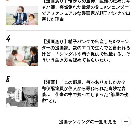
【漫画あり】母からの虐待、生活のためにキ
ャバ嬢、突然倒れた最愛の父…Xジェンダー
でアセクシュアルな漫画家が精子バンクで出
産した理由
【漫画あり】精子バンクで出産したXジェン
ダーの漫画家。親のエゴで生んでと言われる
けど…「シングルや精子提供で出産する、そ
ういう生き方も認めてもらいたい」
【漫画】「この部屋、何かありましたか？」
郵便配達員が住人から尋ねられた奇妙な言
葉… 仕事の中で知ってしまった“部屋の秘
密”とは
漫画ランキングの一覧を見る