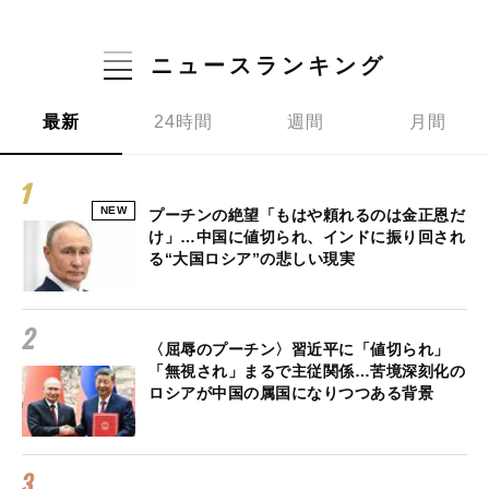
ニュースランキング
最新
24時間
週間
月間
NEW
プーチンの絶望「もはや頼れるのは金正恩だ
け」…中国に値切られ、インドに振り回され
る“大国ロシア”の悲しい現実
〈屈辱のプーチン〉習近平に「値切られ」
「無視され」まるで主従関係…苦境深刻化の
ロシアが中国の属国になりつつある背景