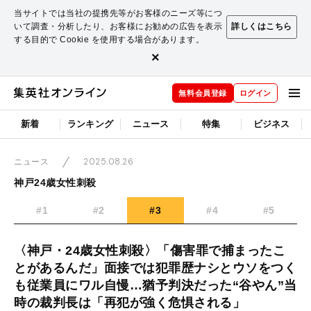
当サイトでは当社の提携先等がお客様のニーズ等につ
いて調査・分析したり、お客様にお勧めの広告を表示
詳しくはこちら
する目的で Cookie を使用する場合があります。
×
無料会員登録
ログイン
新着
ランキング
ニュース
特集
ビジネス
2025.08.26
ニュース
神戸24歳女性刺殺
#1
#2
#3
#4
#5
〈神戸・24歳女性刺殺〉「傷害罪で捕まったこ
とがあるんだ」面接では犯罪歴ナシとウソをつく
も従業員にワル自慢…猶予判決だった“谷やん”当
時の裁判長は「再犯が強く危惧される」