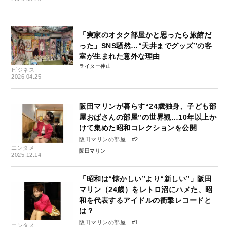
「実家のオタク部屋かと思ったら旅館だ
った」SNS騒然…“天井までグッズ”の客
室が生まれた意外な理由
ライター神山
ビジネス
2026.04.25
阪田マリンが暮らす“24歳独身、子ども部
屋おばさんの部屋”の世界観…10年以上か
けて集めた昭和コレクションを公開
阪田マリンの部屋 #2
エンタメ
阪田マリン
2025.12.14
「昭和は“懐かしい”より“新しい”」阪田
マリン（24歳）をレトロ沼にハメた、昭
和を代表するアイドルの衝撃レコードと
は？
阪田マリンの部屋 #1
エンタメ