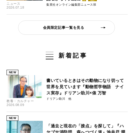
ニュース
集英社オンライン編集部ニュース班
2026.07.18
会員限定記事一覧を見る
新着記事
NEW
書いているときはその動物になり切って
世界を見ています『動物哲学物語 ナイ
ス実存』ドリアン助川×俵 万智
ドリアン助川
教養・カルチャー
2026.08.09
NEW
「過去と現在の「接点」を探して」『ハ
ヤブサ消防団 森へつづく道』池井戸 潤