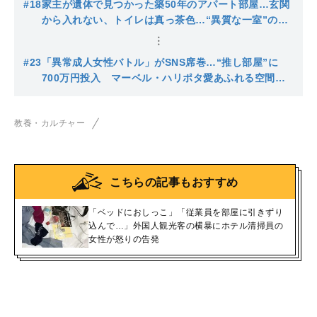
#18
家主が遺体で見つかった築50年のアパート部屋…玄関
から入れない、トイレは真っ茶色…“異質な一室”の内
状
#23
「異常成人女性バトル」がSNS席巻…“推し部屋”に
700万円投入 マーベル・ハリポタ愛あふれる空間が
すごすぎた
教養・カルチャー
こちらの記事もおすすめ
「ベッドにおしっこ」「従業員を部屋に引きずり
込んで…」外国人観光客の横暴にホテル清掃員の
女性が怒りの告発