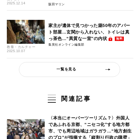
2025.12.14
阪田マリン
家主が遺体で見つかった築50年のアパー
ト部屋…玄関から入れない、トイレは真
っ茶色…“異質な一室”の内状
無料
集英社オンライン編集部
教養・カルチャー
2025.10.07
一覧を見る
関連記事
〈本当にオーバーツーリズム？〉外国人
であふれる京都、“ニセコ化”する地方都
市、でも周辺地域はガラガラ…“地方創生
のプロ”が指摘する「縦割り行政の障壁」