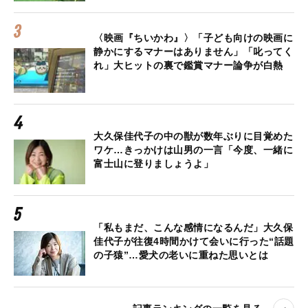
〈映画『ちいかわ』〉「子ども向けの映画に
静かにするマナーはありません」「叱ってく
れ」大ヒットの裏で鑑賞マナー論争が白熱
大久保佳代子の中の獣が数年ぶりに目覚めた
ワケ…きっかけは山男の一言「今度、一緒に
富士山に登りましょうよ」
「私もまだ、こんな感情になるんだ」大久保
佳代子が往復4時間かけて会いに行った“話題
の子猿”…愛犬の老いに重ねた思いとは