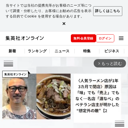
当サイトでは当社の提携先等がお客様のニーズ等につ
いて調査・分析したり、お客様にお勧めの広告を表示
詳しくはこちら
する目的で Cookie を使用する場合があります。
×
無料会員登録
ログイン
新着
ランキング
ニュース
特集
ビジネス
もっと読む
arrow_forward_ios