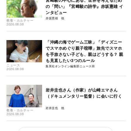
宮﨑駿の中心にある、世界を考えるため
の「問い」『宮﨑駿の詩学』赤坂憲雄 イ
ンタビュー
赤坂憲雄
教養・カルチャー
2026.08.08
「沖縄の海でゲーム三昧」「ディズニー
でスマホめぐり親子喧嘩」旅先でスマホ
を手放さない子ども、親はどうする？ 親
も見直したい3つのルール
ニュース
集英社オンライン編集部ニュース班
2026.08.08
岩井圭也さん（作家）が山崎エマさん
（ドキュメンタリー監督）に会いに行く
岩井圭也
教養・カルチャー
2026.08.08