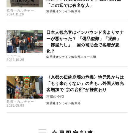
「この辺では有名な人」
教養・カルチャー
集英社オンライン編集部
2024.11.29
日本人観光客はインバウンド客よりマナ
ーが悪かった？ 「備品盗難」「泥酔」
「部屋汚し」…国の補助金で客層が悪
化？
ニュース
集英社オンライン編集部ニュース班
2024.10.25
〈京都の伝統崩壊の危機〉地元民からは
「もう来たくない」の声も…外国人観光
客増加で“京の台所”が様変わり
京都の今#3
教養・カルチャー
集英社オンライン編集部
2025.05.03