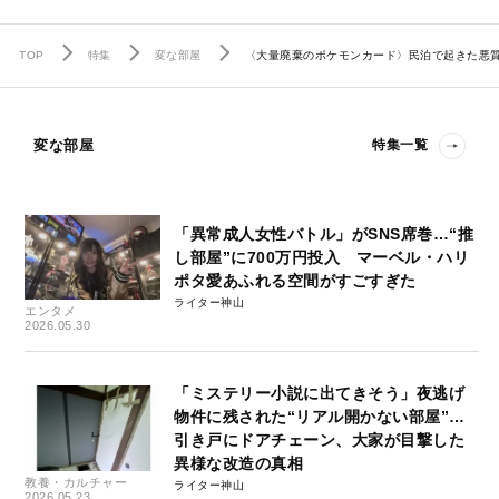
TOP
特集
変な部屋
〈大量廃棄のポケモンカード〉民泊で起きた悪
変な部屋
特集一覧
「異常成人女性バトル」がSNS席巻…“推
し部屋”に700万円投入 マーベル・ハリ
ポタ愛あふれる空間がすごすぎた
ライター神山
エンタメ
2026.05.30
「ミステリー小説に出てきそう」夜逃げ
物件に残された“リアル開かない部屋”…
引き戸にドアチェーン、大家が目撃した
異様な改造の真相
教養・カルチャー
ライター神山
2026.05.23