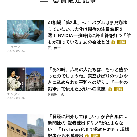
会員限定記事
AI相場「第2幕」へ！ バブルはまだ崩壊
していない…大化け期待の注目銘柄５
選！ NVIDIA一強時代に終止符を打つ「誰
もが知っている」あの会社とは
有料
ニュース
石井僚一
2026.08.03
「あの時、広島の人たちは、もっと熱か
ったのでしょうね」美空ひばりのつぶや
きに込められた平和への祈り…『一本の
鉛筆』で伝えた反戦への意志
有料
エンタメ
佐藤剛
2025.08.06
「日経に紹介してほしい」が合言葉に…
新聞社の“記者流出ドミノ”が止まらな
い 「TikToker化まで求められた」現場
記者から不満続出
有料