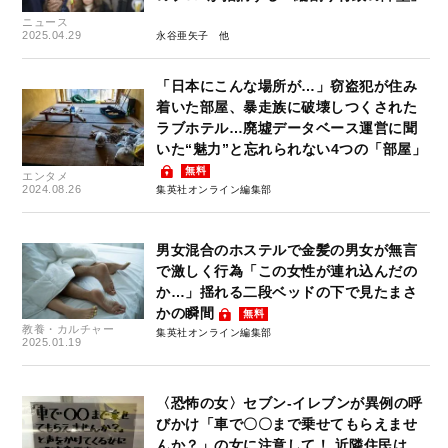
ニュース
2025.04.29
永谷亜矢子
「日本にこんな場所が…」窃盗犯が住み
着いた部屋、暴走族に破壊しつくされた
ラブホテル…廃墟データベース運営に聞
いた“魅力”と忘れられない4つの「部屋」
無料
エンタメ
2024.08.26
集英社オンライン編集部
男女混合のホステルで金髪の男女が無言
で激しく行為「この女性が連れ込んだの
か…」揺れる二段ベッドの下で見たまさ
かの瞬間
無料
教養・カルチャー
集英社オンライン編集部
2025.01.19
〈恐怖の女〉セブン-イレブンが異例の呼
びかけ「車で〇〇まで乗せてもらえませ
んか？」の女に注意して！ 近隣住民は