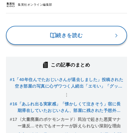
集英社オンライン編集部
続きを読む
この記事のまとめ
#1
「40年住んでたおじいさんが退去しました」投稿された
空き部屋の写真に心ザワつく人続出「エモい」「グッと
くる」「え、事故物件感‥」気になる、おじいさんの行
方は
#16
「あふれ出る実家感」「懐かしくて泣きそう」宿に長
期滞在していたおじいさん、部屋に残された予想外の
カスタマイズに感動の声
#17
〈大量廃棄のポケモンカード〉民泊で起きた悪質マナ
ー違反…それでもオーナーが訴えられない深刻な理由