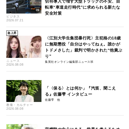
切符導入で増す大型トラックの不安、自
転車“車道走行時代”に求められる新たな
安全対策
ビジネス
2026.07.21
急上昇
〈江別大学生集団暴行死〉主犯格の18歳
に無期懲役「自分はやってねぇ。誰かが
トドメさした」裁判で明かされた“他責ぶ
り”
ニュース
集英社オンライン編集部ニュース班
2026.08.08
「〈保る〉とは何か」『汽笛、聞こえ
る』佐藤雫 インタビュー
佐藤雫
教養・カルチャー
2026.08.08