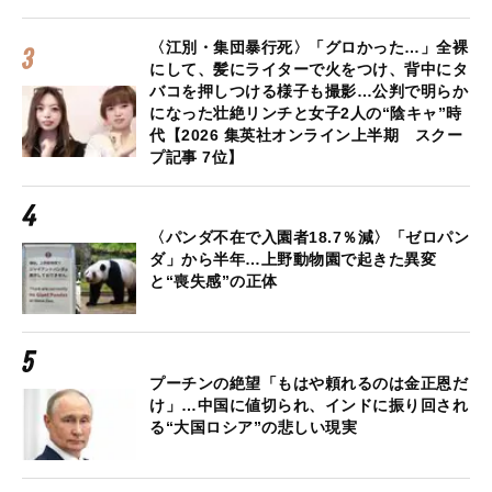
〈江別・集団暴行死〉「グロかった…」全裸
にして、髪にライターで火をつけ、背中にタ
バコを押しつける様子も撮影…公判で明らか
になった壮絶リンチと女子2人の“陰キャ”時
代【2026 集英社オンライン上半期 スクー
プ記事 7位】
〈パンダ不在で入園者18.7％減〉「ゼロパン
ダ」から半年…上野動物園で起きた異変
と“喪失感”の正体
プーチンの絶望「もはや頼れるのは金正恩だ
け」…中国に値切られ、インドに振り回され
る“大国ロシア”の悲しい現実