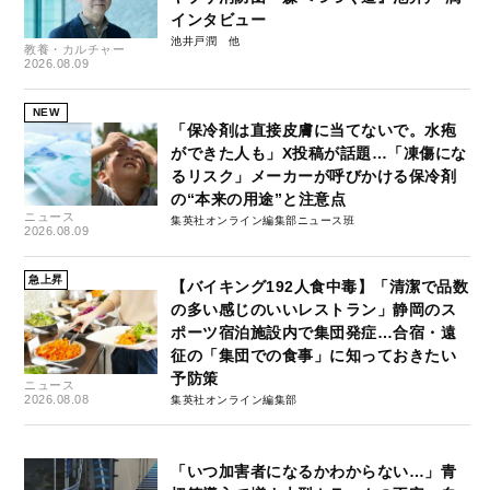
インタビュー
池井戸潤
教養・カルチャー
2026.08.09
NEW
「保冷剤は直接皮膚に当てないで。水疱
ができた人も」X投稿が話題…「凍傷にな
るリスク」メーカーが呼びかける保冷剤
の“本来の用途”と注意点
ニュース
集英社オンライン編集部ニュース班
2026.08.09
急上昇
【バイキング192人食中毒】「清潔で品数
の多い感じのいいレストラン」静岡のス
ポーツ宿泊施設内で集団発症…合宿・遠
征の「集団での食事」に知っておきたい
予防策
ニュース
2026.08.08
集英社オンライン編集部
「いつ加害者になるかわからない…」青