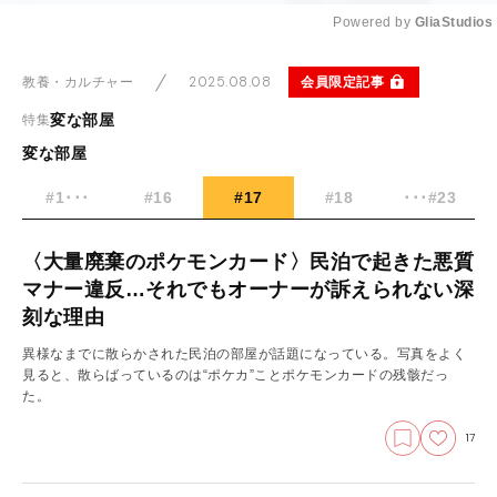
Powered by 
GliaStudios
Mute
2025.08.08
会員限定記事
教養・カルチャー
変な部屋
特集
変な部屋
#1･･･
#16
#17
#18
･･･#23
〈大量廃棄のポケモンカード〉民泊で起きた悪質
マナー違反…それでもオーナーが訴えられない深
刻な理由
異様なまでに散らかされた民泊の部屋が話題になっている。写真をよく
見ると、散らばっているのは“ポケカ”ことポケモンカードの残骸だっ
た。
17