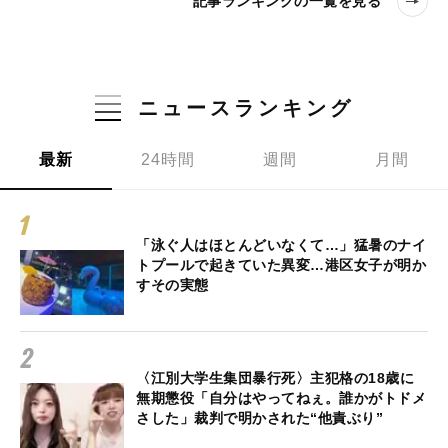
記事ランキングの一覧を見る
ニュースランキング
最新
24時間
週間
月間
「泳ぐ人はほとんどいなくて…」猛暑のナイ
トプールで起きていた異変…港区女子が明か
すその実態
〈江別大学生集団暴行死〉主犯格の18歳に
無期懲役「自分はやってねぇ。誰かがトドメ
さした」裁判で明かされた“他責ぶり”