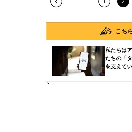
1
2
こち
私たちはア
たちの「
を支えて