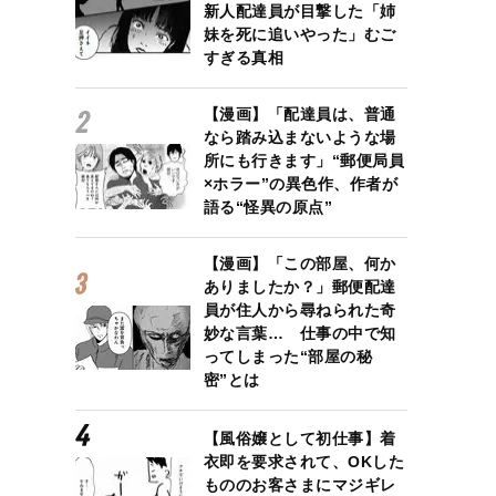
新人配達員が目撃した「姉
妹を死に追いやった」むご
すぎる真相
【漫画】「配達員は、普通
なら踏み込まないような場
所にも行きます」“郵便局員
×ホラー”の異色作、作者が
語る“怪異の原点”
【漫画】「この部屋、何か
ありましたか？」郵便配達
員が住人から尋ねられた奇
妙な言葉… 仕事の中で知
ってしまった“部屋の秘
密”とは
【風俗嬢として初仕事】着
衣即を要求されて、OKした
もののお客さまにマジギレ