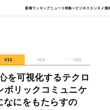
特集一覧を見る
漫画一覧を見る
新着
ランキング
ニュース
特集
ビジネス
エンタメ
漫
養・カルチャー
暮らし
スポーツ
ヘルスケア
美容
グルメ
#13
#14
･･･#20
心を可視化するテクロ
ンボリックコミュニケ
になにをもたらすの