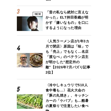
「昔の私なら絶対に言えな
NEW
かった」ELT持田香織が明
かす「嫌いなもの」を口に
するようになった理由
〈人気ラーメン店が1年3カ
月で閉店〉原因は「味」で
も「売上」でもなく…名店
「渡なべ」のベテラン店主
が明かした“想定外の
敵”【2026年7月バズり記事
2位】
〈冷やしキュウリで510人
食中毒も…〉花火大会の
「豚の丸焼き」、キッチン
カーの「ケバブ」も…酷暑
の夏祭りで注意したい食べ
物