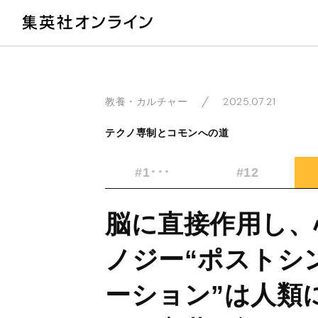
教
2025.07.21
教養・カルチャー
テクノ専制とコモンへの道
#1･･･
#12
脳に直接作用し、
ノジー“ポストシ
ーション”は人類