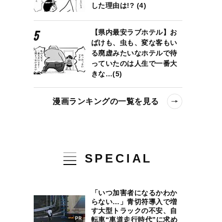
した理由は!? (4)
【県内最安ラブホテル】お
ばけも、虫も、変な客もい
る廃虚みたいなホテルで待
っていたのは人生で一番大
きな…(5)
漫画ランキングの一覧を見る
SPECIAL
ーション”は人類になにをもたらすのか…言葉や記号を使わずに感覚
「いつ加害者になるかわか
らない…」青切符導入で増
す大型トラックの不安、自
転車“車道走行時代”に求め