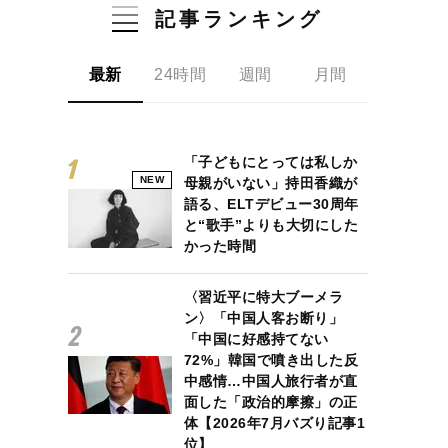
記事ランキング
最新
24時間
週間
月間
「子どもにとっては私しか
NEW
母親がいない」持田香織が
語る、ELTデビュー30周年
と“歌手”よりも大切にした
かった時間
〈習近平に特大ブーメラ
ン〉「中国人客お断り」
「中国に好感持てない
72%」韓国で噴き出した反
中感情…中国人旅行者が直
面した「政治的摩擦」の正
体【2026年7月バズり記事1
位】