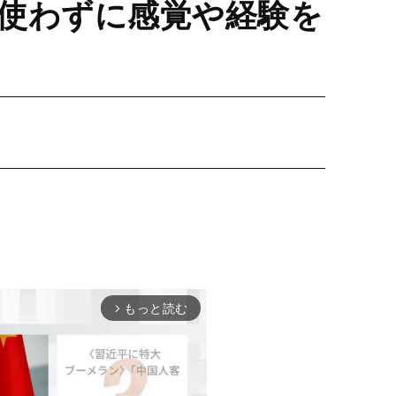
使わずに感覚や経験を
もっと読む
arrow_forward_ios