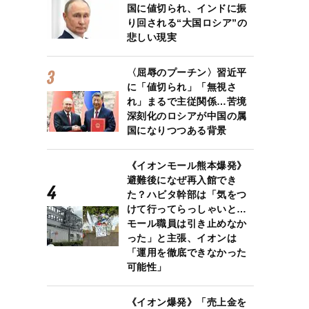
国に値切られ、インドに振
り回される“大国ロシア”の
悲しい現実
〈屈辱のプーチン〉習近平
に「値切られ」「無視さ
れ」まるで主従関係…苦境
深刻化のロシアが中国の属
国になりつつある背景
《イオンモール熊本爆発》
避難後になぜ再入館でき
た？ハビタ幹部は「気をつ
けて行ってらっしゃいと…
モール職員は引き止めなか
った」と主張、イオンは
「運用を徹底できなかった
可能性」
《イオン爆発》「売上金を