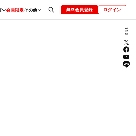
無料会員登録
ログイン
画
会員限定
その他
ファッション
恋愛・結婚
編集部
お知らせ