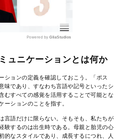
Powered by 
GliaStudios
M
ミュニケーションとは何か
u
t
ーションの定義を確認しておこう。「ポス
e
意味であり、すなわち言語や記号といったシ
含むすべての感覚を活用することで可能とな
ケーションのことを指す。
は言語だけに限らない。そもそも、私たちが
経験するのは出生時である。母親と胎児の心
初的なスタイルであり、成長するにつれ、人