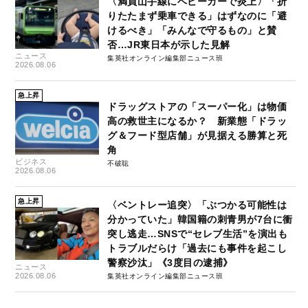
〈満員山手線にベビーカーで炎上〉「折
りたたまず乗車できる」はずなのに「避
けるべき」「みんなで守るもの」と賛
否…JR東日本が示した見解
ニュース
集英社オンライン編集部ニュース班
2026.08.06
急上昇
ドラッグストアの「スーパー化」は物価
高の救世主になるか？ 新業態「ドラッ
グ＆フード型店舗」が見据える勝算と死
角
ビジネス
不破聡
2026.08.06
急上昇
〈ベントレー追突〉「ぶつかる可能性は
分かっていた」韓国籍の刺青男が7台に衝
突し逃走…SNSで“セレブ生活”を演出も
トラブルだらけ「過去にも事件を起こし
警察沙汰」《3度目の逮捕》
ニュース
2026.08.06
集英社オンライン編集部ニュース班