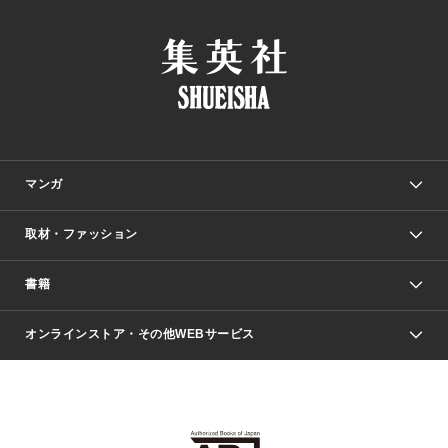
マンガ
取材・ファッション
少年マンガ
週刊少年ジャンプ
書籍
ファッション・美容
青年マンガ
ジャンプSQ.
Seventeen
週刊ヤングジャンプ
オンラインストア・その他WEBサービス
文芸・文庫・総合
芸能・情報・スポーツ
少女マンガ
Vジャンプ
non-no Web
ヤングジャンプ定期購読デジタル
すばる
Myojo
オンラインストア
りぼん
学芸・ノンフィクション・新書
最強ジャンプ
女性マンガ
@BAILA
ヤンジャン＋
小説すばる
週プレNEWS
マーガレット
集英社OTOコンテンツ
集英社 学芸編集部
少年ジャンプ＋
その他WEBサービス
クッキー
ライトノベル・ノベライズ
MAQUIA ONLINE