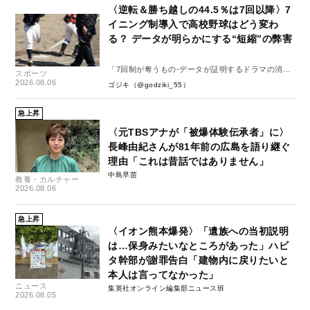
〈逆転＆勝ち越しの44.5％は7回以降〉7
イニング制導入で高校野球はどう変わ
る？ データが明らかにする“短縮”の弊害
「7回制が奪うもの-データが証明するドラマの消
スポーツ
失-」
2026.08.06
ゴジキ（@godziki_55）
急上昇
〈元TBSアナが「被爆体験伝承者」に〉
長峰由紀さんが81年前の広島を語り継ぐ
理由「これは昔話ではありません」
中島早苗
教養・カルチャー
2026.08.06
急上昇
〈イオン熊本爆発〉「遺族への当初説明
は…保身みたいなところがあった」ハビ
タ幹部が謝罪告白「建物内に戻りたいと
本人は言ってなかった」
ニュース
集英社オンライン編集部ニュース班
2026.08.05