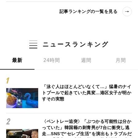
記事ランキングの一覧を見る
ニュースランキング
最新
24時間
週間
月間
「泳ぐ人はほとんどいなくて…」猛暑のナイ
トプールで起きていた異変…港区女子が明か
すその実態
〈ベントレー追突〉「ぶつかる可能性は分か
っていた」韓国籍の刺青男が7台に衝突し逃
走…SNSで“セレブ生活”を演出もトラブルだ