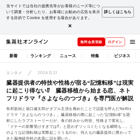
当サイトでは当社の提携先等がお客様のニーズ等につ
いて調査・分析したり、お客様にお勧めの広告を表示
詳しくはこちら
する目的で Cookie を使用する場合があります。
×
無料会員登録
ログイン
新着
ランキング
ニュース
特集
ビジネス
2024.12.21
エンタメ
臓器提供者の特技や性格が宿る“記憶転移”は現実
に起こり得ない⁉ 臓器移植から始まる恋、ネト
フリドラマ『さよならのつづき』を専門医が解説
有村架純と坂口健太郎がダブル主演を務めたことで話題を呼んだNetflix
ドラマ『さよならのつづき』。臓器移植の際に起こった“記憶転移”を題
材にしたラブストーリーだが、食の好みから特技、性格まで変化し、
「ドナーの影響受けすぎでは⁉」と思わずツッコミたくなる瞬間も…。こ
のような記憶転移は実際起こりうるのか。何人もの臓器提供に携わって
きた脳神経外科の名医に話を聞いた。