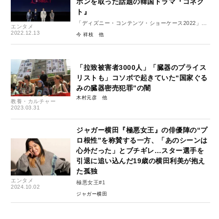
ホンを取った話題の韓国ドラマ『コネク
ト』
「ディズニー・コンテンツ・ショーケース2022」レ
エンタメ
ポート１
2022.12.13
今 祥枝
「拉致被害者3000人」「臓器のプライス
リストも」コソボで起きていた“国家ぐる
みの臓器密売犯罪”の闇
木村元彦
教養・カルチャー
2023.03.31
ジャガー横田『極悪女王』の俳優陣の“プ
ロ根性”を称賛する一方、「あのシーンは
心外だった」とブチギレ…スター選手を
引退に追い込んだ19歳の横田利美が抱え
た孤独
エンタメ
極悪女王#1
2024.10.02
ジャガー横田