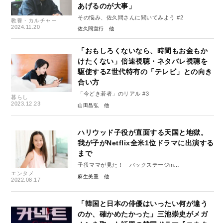
あげるのが大事」
その悩み、佐久間さんに聞いてみよう #2
教養・カルチャー
2024.11.20
佐久間宣行
「おもしろくないなら、時間もお金もか
けたくない」倍速視聴・ネタバレ視聴を
駆使するZ世代特有の「テレビ」との向き
合い方
「今どき若者」のリアル #3
暮らし
2023.12.23
山田昌弘
ハリウッド子役が直面する天国と地獄。
我が子がNetflix全米1位ドラマに出演する
まで
子役ママが見た！ バックステージin
エンタメ
HOLLYWOOD②
麻生美重
2022.08.17
「韓国と日本の俳優はいったい何が違う
のか、確かめたかった」三池崇史がメガ