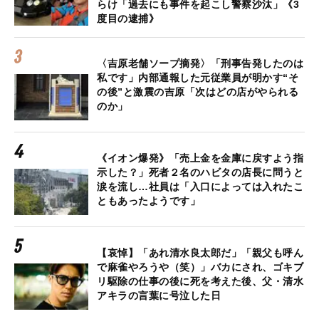
らけ「過去にも事件を起こし警察沙汰」《3
度目の逮捕》
〈吉原老舗ソープ摘発〉「刑事告発したのは
私です」内部通報した元従業員が明かす“そ
の後”と激震の吉原「次はどの店がやられる
のか」
《イオン爆発》「売上金を金庫に戻すよう指
示した？」死者２名のハビタの店長に問うと
涙を流し…社員は「入口によっては入れたこ
ともあったようです」
【哀悼】「あれ清水良太郎だ」「親父も呼ん
で麻雀やろうや（笑）」バカにされ、ゴキブ
リ駆除の仕事の後に死を考えた後、父・清水
アキラの言葉に号泣した日