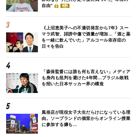
自由”
有料
《上沼恵美子への不適切発言から7年》スー
マラ武智、誹謗中傷で酒量が増加…「酒と薬
を一緒に飲んでいた」アルコール依存症の
日々を告白
「森保監督には誰も何も言えない」メディア
も身内も批判を避けた4年間…ブラジル敗戦
を招いた日本サッカー界の構造
風俗店が現役女子大生だらけになっている理
由。ソープランドの個室からオンライン授業
に参加する嬢も…