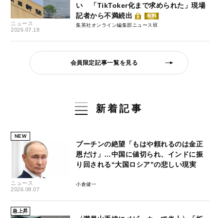
い 「TikToker化まで求められた」現場
記者から不満続出
有料
ニュース
集英社オンライン編集部ニュース班
2026.07.18
会員限定記事一覧を見る
新着記事
NEW
プーチンの絶望「もはや頼れるのは金正
恩だけ」…中国に値切られ、インドに振
り回される“大国ロシア”の悲しい現実
ニュース
小倉健一
2026.08.07
急上昇