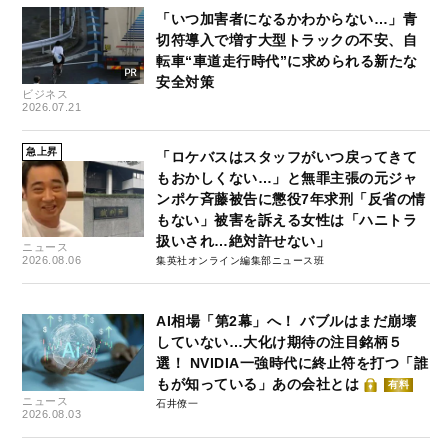
「いつ加害者になるかわからない…」青
切符導入で増す大型トラックの不安、自
転車“車道走行時代”に求められる新たな
安全対策
ビジネス
2026.07.21
急上昇
「ロケバスはスタッフがいつ戻ってきて
もおかしくない…」と無罪主張の元ジャ
ンポケ斉藤被告に懲役7年求刑「反省の情
もない」被害を訴える女性は「ハニトラ
扱いされ…絶対許せない」
ニュース
2026.08.06
集英社オンライン編集部ニュース班
AI相場「第2幕」へ！ バブルはまだ崩壊
していない…大化け期待の注目銘柄５
選！ NVIDIA一強時代に終止符を打つ「誰
もが知っている」あの会社とは
有料
ニュース
石井僚一
2026.08.03