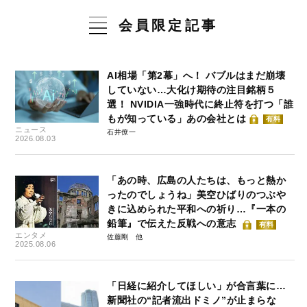
会員限定記事
AI相場「第2幕」へ！ バブルはまだ崩壊
していない…大化け期待の注目銘柄５
選！ NVIDIA一強時代に終止符を打つ「誰
もが知っている」あの会社とは
有料
ニュース
石井僚一
2026.08.03
「あの時、広島の人たちは、もっと熱か
ったのでしょうね」美空ひばりのつぶや
きに込められた平和への祈り…『一本の
鉛筆』で伝えた反戦への意志
有料
エンタメ
佐藤剛
2025.08.06
「日経に紹介してほしい」が合言葉に…
新聞社の“記者流出ドミノ”が止まらな