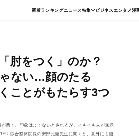
特集一覧を見る
漫画一覧を見る
新着
ランキング
ニュース
特集
ビジネス
エンタメ
漫
養・カルチャー
暮らし
スポーツ
ヘルスケア
美容
グルメ
に「肘をつく」のか？
ゃない…顔のたる
くことがもたらす3つ
儀が悪く、印象はよくないとされるが、そもそも人が無意
RYU 綜合整体院長の安部元隆先生に聞くと、意外にも腹