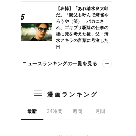
【哀悼】「あれ清水良太郎
だ」「親父も呼んで麻雀や
ろうや（笑）」バカにさ
れ、ゴキブリ駆除の仕事の
後に死を考えた後、父・清
水アキラの言葉に号泣した
日
ニュースランキングの一覧を見る
漫画ランキング
最新
24時間
週間
月間