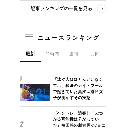
記事ランキングの一覧を見る
ニュースランキング
最新
24時間
週間
月間
「泳ぐ人はほとんどいなく
て…」猛暑のナイトプール
で起きていた異変…港区女
子が明かすその実態
〈ベントレー追突〉「ぶつ
かる可能性は分かってい
た」韓国籍の刺青男が7台に