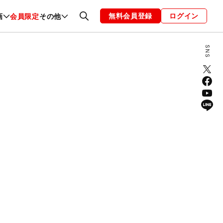
無料会員登録
ログイン
画
会員限定
その他
ファッション
恋愛・結婚
編集部
お知らせ