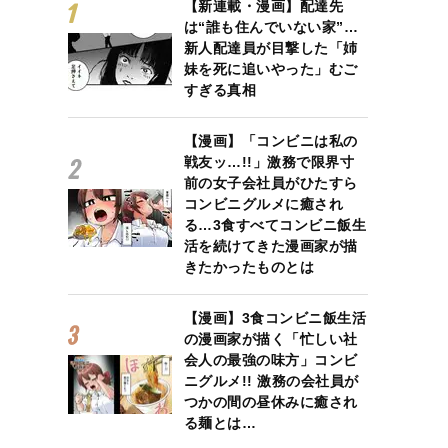
【新連載・漫画】配達先
は“誰も住んでいない家”…
新人配達員が目撃した「姉
妹を死に追いやった」むご
すぎる真相
【漫画】「コンビニは私の
戦友ッ…!!」激務で限界寸
前の女子会社員がひたすら
コンビニグルメに癒され
る…3食すべてコンビニ飯生
活を続けてきた漫画家が描
きたかったものとは
【漫画】3食コンビニ飯生活
の漫画家が描く「忙しい社
会人の最強の味方」コンビ
ニグルメ!! 激務の会社員が
つかの間の昼休みに癒され
る麺とは…