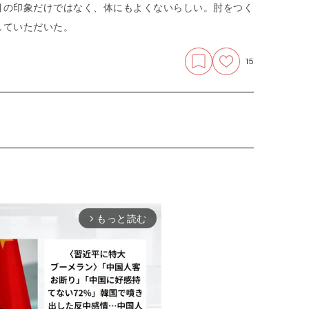
目の印象だけではなく、体にもよくないらしい。肘をつく
していただいた。
15
もっと読む
arrow_forward_ios