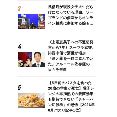
風俗店が現役女子大生だら
けになっている理由。ソー
プランドの個室からオンラ
イン授業に参加する嬢も…
《上沼恵美子への不適切発
言から7年》スーマラ武智、
誹謗中傷で酒量が増加…
「酒と薬を一緒に飲んでい
た」アルコール依存症の
日々を告白
【5日前のパスタを食べた
20歳の学生が死亡】電子レ
ンジの再加熱での殺菌効果
も期待できない「チャーハ
ン症候群」の恐怖【2026年
6月バズり記事1位】