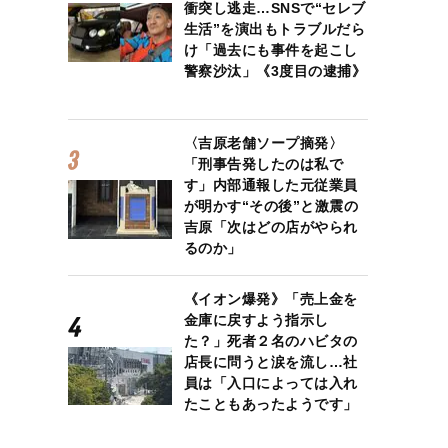
衝突し逃走…SNSで“セレブ
生活”を演出もトラブルだら
け「過去にも事件を起こし
警察沙汰」《3度目の逮捕》
〈吉原老舗ソープ摘発〉
「刑事告発したのは私で
す」内部通報した元従業員
が明かす“その後”と激震の
吉原「次はどの店がやられ
るのか」
《イオン爆発》「売上金を
金庫に戻すよう指示し
た？」死者２名のハビタの
店長に問うと涙を流し…社
員は「入口によっては入れ
たこともあったようです」