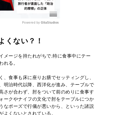
Powered by 
GliaStudios
M
よくない？！
u
t
イメージを持たれがちで,特に食事中にテー
e
われる。
く、食事も床に座りお膳でセッティングし、
、明治時代以降、西洋化が進み、テーブルで
高さが合わず、肘をついて前のめりに食事す
ォークやナイフの文化で肘をテーブルにつか
うなポーズで行儀が悪いから、といった諸説
がよくないとされている。