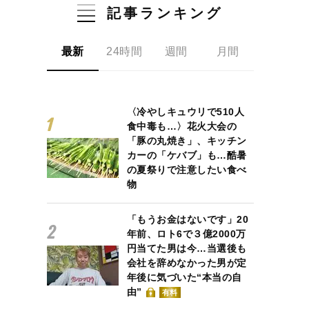
記事ランキング
最新
24時間
週間
月間
〈冷やしキュウリで510人
食中毒も…〉花火大会の
「豚の丸焼き」、キッチン
カーの「ケバブ」も…酷暑
の夏祭りで注意したい食べ
物
「もうお金はないです」20
年前、ロト6で３億2000万
円当てた男は今…当選後も
会社を辞めなかった男が定
年後に気づいた“本当の自
由”
有料